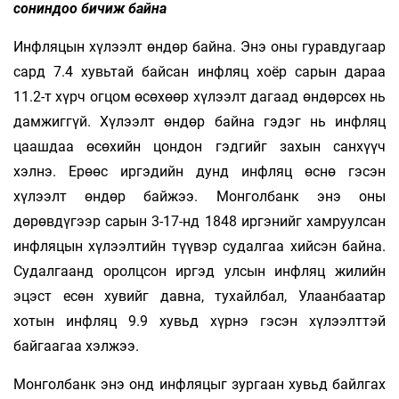
сониндоо бичиж байна
Инфляцын хүлээлт өндөр байна. Энэ оны гуравдугаар
сард 7.4 хувьтай байсан инфляц хоёр сарын дараа
11.2-т хүрч огцом өсөхөөр хүлээлт дагаад өндөрсөх нь
дамжиггүй. Хүлээлт өндөр байна гэдэг нь инфляц
цаашдаа өсөхийн цондон гэдгийг захын санхүүч
хэлнэ. Ерөөс иргэдийн дунд инфляц өснө гэсэн
хүлээлт өндөр байжээ. Монголбанк энэ оны
дөрөвдүгээр сарын 3-17-нд 1848 иргэнийг хамруулсан
инфляцын хүлээлтийн түүвэр судалгаа хийсэн байна.
Судалгаанд оролцсон иргэд улсын инфляц жилийн
эцэст есөн хувийг давна, тухайлбал, Улаанбаатар
хотын инфляц 9.9 хувьд хүрнэ гэсэн хүлээлттэй
байгаагаа хэлжээ.
Монголбанк энэ онд инфляцыг зургаан хувьд байлгах