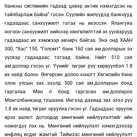
банкны системийн гадаад цэвэр актив нэмэгдсэн нь
тайлбарлаж байна” гэсэн. Сүүлийн жилүүдэд банкнууд
гадаадаас санхүүжилт татах нь ихэссэн. Ялангуяа
ногоон санхүүжилт хийхээр хөнгөлөлттэй эх үүсвэрүүд
гадаадаас их хэмжээр авчирч байгаа. Энэ онд ХААН
300, “Хас” 150, “Голомт” банк 160 сая ам.долларын эх
үүсвэр гадаадаас татаад байна. Нийт 510 сая
ам.доллар гэсэн үг. Үүнийг төгрөг рүү хөрвүүлбэл 1.8
их наяд болно. Өнгөрсөн долоо хоногт Хөгжлийн банк
олон улсын зах зээлд 500 сая ам.долларын бонд
гаргалаа. Мөн л бонд гаргасан ам.доллароо
Монголбанканд тушаана. Ингээд дахиад зах зээл рүү
1.8 их наяд төгрөг оруулна гэсэн үг. Гадаадаас оруулж
ирэх валют дотоодод мөнгөний нийлүүлэлтийг ийн
нэмэгдүү­ лэх нь. Мөнгөний нийлүүлэлт нэмэгдэхээр
инфляц өсдөг жамтай. Тиймээс мөнгөний нийлүүлэлт