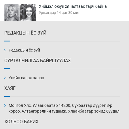
Хиймэл оюун хяналтаас гарч байна
Уржигдар 14 цаг 30 мин
РЕДАКЦЫН ЁС ЗҮЙ
Эмэгтэйчүүд Бээжин, эрэгтэйчүүд Японд
бэлтгэл базаахаар хилийн дээс алхлаа
Уржигдар 14 цаг 00 мин
Редакцын ёс зүй
СУРТАЛЧИЛГАА БАЙРШУУЛАХ
АНУ-ын Цэргийн кибер командлалаын
ажилтнууд амиа хорлох явдал эрс
нэмэгджээ
Үнийн санал харах
Уржигдар 13 цаг 52 мин
ХАЯГ
Монголын шигшээ Хонконгийн багийг ялж,
эхний хожлоо авлаа
Монгол Улс, Улаанбаатар 14200, Сүхбаатар дүүрэг 8-р
Уржигдар 13 цаг 30 мин
хороо, Алтангэрэлийн гудамж, Улаанбаатар зочид буудал
ХОЛБОО БАРИХ
Техникийн өндөр үзүүлэлттэй агаарын хөлөг