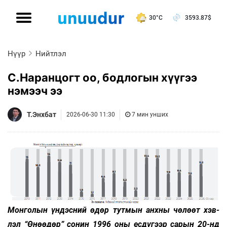
30°C
3593.87
$
Нүүр
Нийтлэл
С.Наранцогт оо, бодлогын хүүгээ
нэмээч ээ
Т.Энхбат
2026-06-30 11:30
7 мин унших
Монголын үндэсний өдөр тутмын анхны чө­лөөт хэв­
лэл “Өнөө­дөр” сонин 1996 оны есдүгээр сарын 20-нд