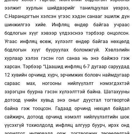
ээлжит хурлын шийдвэрийг танилцуулах үеэрээ,
С.Наранцогтын хэлсэн үгээс хэдэн санааг эшилж дүн
шинжилгээ хийе. Инфляц өндөр байгаа учраас
бодлогын хүүг хэвээр үлдээснээ тэрбээр онцолсон.
Угаас инфляц өсөж, хүлээлт өндөр байгаа нөхцөлд
бодлогын хүүг бууруулах боломжгүй. Хэвлэлийн
хурлаар хэлэх гэсэн гол санаа нь энэ байжээ гэж
харсан. Тэрбээр “Цаашид инфляц 6-7 дугаар саруудад
12 хувийн орчимд хүрч, эрчимжих боловч наймдугаар
сараас мах, ногооны нийлүүлэлт нэмэгдэхтэй
зэрэгцэн буурна гэсэн хүлээлттэй байна. Шатахууны
дотоод үнийн хувьд энэ оныг дуустал тогтвортой
байна гэж тооцсон. Гадаад орчинд нөхцөл байдал
сайжирч, дотоод орчинд нэмэлт нийлүүлэлтийн шок
үүсэхгүй тохиолдолд инфляц алгуур буурч, ирэх онд
зорилтот интервалд орж, тогтворжих төсөөлөлтэй