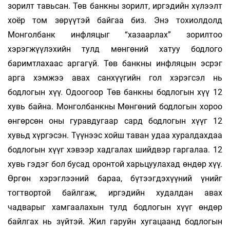
зорилт тавьсан. Төв банкны зорилт, иргэдийн хүлээлт
хоёр том зөрүүтэй байгаа биз. Энэ тохиолдолд
Монголбанк инфляцыг “хазаарлах” зорилтоо
хэрэгжүүлэхийн тулд мөнгөний хатуу бодлого
баримтлахаас аргагүй. Төв банкны инфляцын эсрэг
арга хэмжээ авах санхүүгийн гол хэрэгсэл нь
бодлогын хүү. Одоогоор Төв банкны бодлогын хүү 12
хувь байна. Монголбанкны Мөнгөний бодлогын хороо
өнгөрсөн оны гуравдугаар сард бодлогын хүүг 12
хувьд хүргэсэн. Түүнээс хойш таван удаа хуралдахдаа
бодлогын хүүг хэвээр хадгалах шийдвэр гаргалаа. 12
хувь гэдэг бол бусад оронтой харьцуулахад өндөр хүү.
Өргөн хэрэглээний бараа, бүтээгдэхүүний үнийг
тогтвортой байлгаж, иргэдийн худалдан авах
чадварыг хамгаалахын тулд бодлогын хүүг өндөр
байлгах нь зүйтэй. Жил гаруйн хугацаанд бодлогын