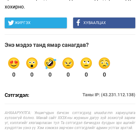
хохирно.
ЖИРГЭХ
ХУВААЛЦАХ
Энэ мэдээ танд ямар санагдав?
0
0
0
0
0
0
Сэтгэгдэл:
Таны IP: (43.231.112.138)
АНХААРУУЛГА: Уншигчдын бичсэн сэтгэгдэлд unuudur.mn хариуцлага
хүлээхгүй болно. Манай сайт ХХЗХ-ны журмын дагуу зүй зохисгүй зарим
үг, хэллэгийг хязгаарласан тул Та сэтгэгдэл бичихдээ бусдын эрх ашгийг
хүндэтгэн үзнэ үү. Хэм хэмжээ зөрчсөн сэтгэгдлийг админ устгах эрхтэй.