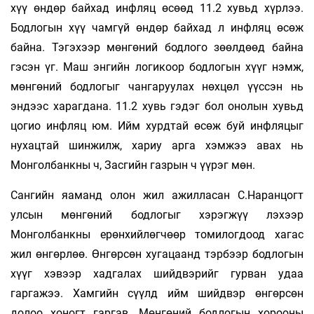
хүү өндөр байхад инфляц өсөөд 11.2 хувьд хүрлээ.
Бодлогын хүү чамгүй өндөр байхад л инфляц өсөж
байна. Тэгэхээр мөнгөний бодлого зөөлдөөд байна
гэсэн үг. Маш энгийн логикоор бодлогын хүүг нэмж,
мөнгөний бодлогыг чангаруулах нөхцөл үүссэн нь
эндээс харагдана. 11.2 хувь гэдэг бол онолын хувьд
цогио инфляц юм. Ийм хурдтай өсөж буй инфляцыг
нухацтай шинжилж, хариу арга хэмжээ авах нь
Монголбанкны ч, Засгийн газрын ч үүрэг мөн.
Сангийн яаманд олон жил ажилласан С.Наранцогт
улсын мөнгөний бодлогыг хэрэгжүү­ лэхээр
Монголбанкны ерөнхийлөгчөөр томилогдоод хагас
жил өнгөрлөө. Өнгөрсөн хугацаанд тэрбээр бодлогын
хүүг хэвээр хадгалах шийдвэрийг гурван удаа
гаргажээ. Хамгийн сүүлд ийм шийдвэр өнгөрсөн
долоо хоногт гаргав. Мөнгөний бодлогын хорооны