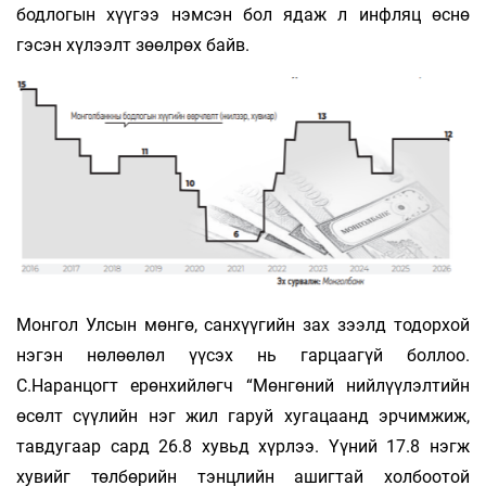
бодлогын хүүгээ нэмсэн бол ядаж л инфляц өснө
гэсэн хүлээлт зөөлрөх байв.
Монгол Улсын мөнгө, санхүүгийн зах зээлд тодорхой
нэгэн нөлөөлөл үүсэх нь гарцаагүй боллоо.
С.Наранцогт ерөнхийлөгч “Мөнгөний нийлүүлэлтийн
өсөлт сүүлийн нэг жил гаруй хугацаанд эрчимжиж,
тавдугаар сард 26.8 хувьд хүрлээ. Үүний 17.8 нэгж
хувийг төлбөрийн тэнцлийн ашигтай холбоотой