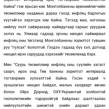
байна” гэж ярьсан юм. Монголбанкны ерөнхийлөгчийн
төсөөллөөр наадмын дараа гэхэд инфляц бодлогын
хүүтэйгээ зэрэгцэх юм байна. Тэгээд мах, ногооны
нийлүү­ лэлт сайжрахаар наймдугаар сараас уруудаж
эхлэх нь. Улмаар гадаад орчны нөхцөл сайжирвал
инфляц оны төгсгөлд Монголбанкны зорилтот түвшин
рүү “гулсах” бололтой. Гэхдээ гадаад бүү хэл, дотоод
нөхцөл ирэх саруудад хэрхэхийг төсөөлөхөд бэрх.
Мөн “Суурь төсөөллөөр инфляц оны сүүлийн хагаст
саарч, ирэх онд Төв банкны зорилтот интервалд
тогтворжих хүлээлттэй байна. Гэсэн хэдий ч
зуншлагын нөхцөл байдал, малын халдварт өвчин
болон Ойрх Дорнод, ОХУ-Украинтай холбоотой
геополитикийн тодорхойгүй байдлаас шалтгаалан
нийлүүлэлтийн шинжтэй үнийн дарамт удаан