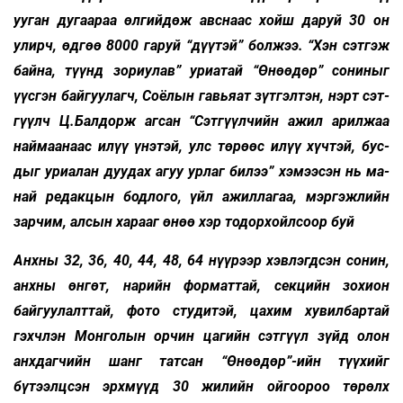
уу­ган дугаа­раа өлгийдөж авс­наас хойш да­руй 30 он
улирч, өдгөө 8000 гаруй “дүү­тэй” болжээ. “Хэн сэт­гэж
байна, түүнд зориулав” уриатай “Өнөөдөр” сониныг
үүс­гэн байгуулагч, Соёлын гавьяат зүтгэлтэн, нэрт сэт­
гүүлч Ц.Балдорж агсан “Сэтгүүл­чийн ажил арил­жаа
най­маанаас илүү үнэ­тэй, улс төрөөс илүү хүчтэй, бус­
дыг уриалан дуу­дах агуу урлаг билээ” хэмээсэн нь ма­
най ре­дакцын бодлого, үйл ажиллагаа, мэргэжлийн
зарчим, алсын харааг өнөө хэр тодорхойлсоор буй
Анхны 32, 36, 40, 44, 48, 64 нүүрээр хэвлэгдсэн со­нин,
анхны өнгөт, нарийн форматтай, секцийн зо­хион
байгуу­лалт­тай, фото студи­тэй, цахим хувилбартай
гэхчлэн Монголын орчин цагийн сэт­гүүл зүйд олон
анх­дагчийн шанг татсан “Өнөөдөр”-ийн түүхийг
бүтээлцсэн эрхмүүд 30 жи­лийн ойгоороо төрөлх