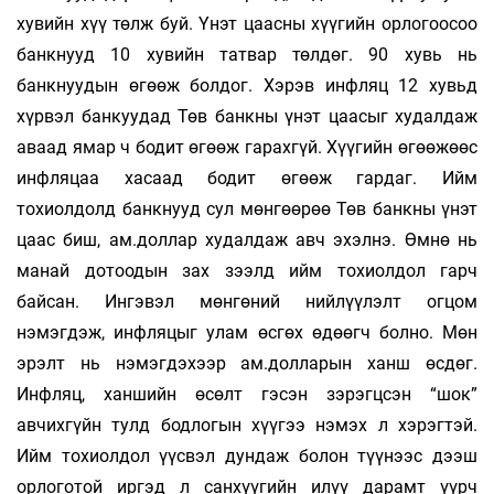
хувийн хүү төлж буй. Үнэт цаасны хүүгийн орлогоосоо
банкнууд 10 хувийн татвар төлдөг. 90 хувь нь
банкнуудын өгөөж болдог. Хэрэв инфляц 12 хувьд
хүрвэл банкуудад Төв банкны үнэт цаасыг худалдаж
аваад ямар ч бодит өгөөж гарахгүй. Хүүгийн өгөөжөөс
инфляцаа хасаад бодит өгөөж гардаг. Ийм
тохиолдолд банкнууд сул мөнгөөрөө Төв банкны үнэт
цаас биш, ам.доллар худалдаж авч эхэлнэ. Өмнө нь
манай дотоодын зах зээлд ийм тохиолдол гарч
байсан. Ингэвэл мөнгөний нийлүүлэлт огцом
нэмэгдэж, инфляцыг улам өсгөх өдөөгч болно. Мөн
эрэлт нь нэмэгдэхээр ам.долларын ханш өсдөг.
Инфляц, ханшийн өсөлт гэсэн зэрэгцсэн “шок”
авчихгүйн тулд бодлогын хүүгээ нэмэх л хэрэгтэй.
Ийм тохиолдол үүсвэл дундаж болон түүнээс дээш
орлоготой иргэд л санхүүгийн илүү дарамт үүрч