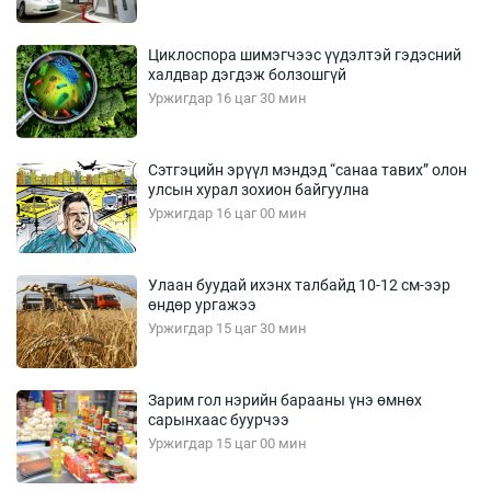
Циклоспора шимэгчээс үүдэлтэй гэдэсний
халдвар дэгдэж болзошгүй
Уржигдар 16 цаг 30 мин
Сэтгэцийн эрүүл мэндэд “санаа тавих” олон
улсын хурал зохион байгуулна
Уржигдар 16 цаг 00 мин
Улаан буудай ихэнх талбайд 10-12 см-ээр
өндөр ургажээ
Уржигдар 15 цаг 30 мин
Зарим гол нэрийн барааны үнэ өмнөх
сарынхаас буурчээ
Уржигдар 15 цаг 00 мин