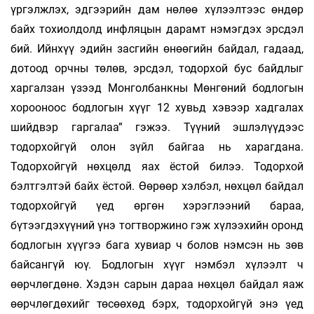
үргэлжлэх, эдгээрийн дам нөлөө хүлээлтээс өндөр
байх тохиолдолд инфляцын дарамт нэмэгдэх эрсдэл
бий. Ийнхүү эдийн засгийн өнөөгийн байдал, гадаад,
дотоод орчны төлөв, эрсдэл, тодорхой бус байдлыг
харгалзан үзээд Монголбанкны Мөнгөний бодлогын
хорооноос бодлогын хүүг 12 хувьд хэвээр хадгалах
шийдвэр гаргалаа” гэжээ. Түүний эшлэлүүдээс
тодорхойгүй олон зүйл байгаа нь харагдана.
Тодорхойгүй нөхцөлд яах ёстой билээ. Тодорхой
бэлтгэлтэй байх ёстой. Өөрөөр хэлбэл, нөхцөл байдал
тодорхойгүй үед өргөн хэрэглээний бараа,
бүтээгдэхүүний үнэ тогтворжино гэж хүлээхийн оронд
бодлогын хүүгээ бага хувиар ч болов нэмсэн нь зөв
байсангүй юү. Бодлогын хүүг нэмбэл хүлээлт ч
өөрчлөгдөнө. Хэдэн сарын дараа нөхцөл байдал яаж
өөрчлөгдөхийг төсөөхөд бэрх, тодорхойгүй энэ үед