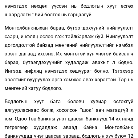
нэмэгдэх нөхцөл үүссэн нь бодлогын хүүг өсгөх
шаардлагыг бий болгох нь гарцаагүй.
Монголбанкныхан бараа, бүтээгдэхүүний нийлүүлэлт
саарч, инфляц өслөө гэж тайлбарлаж буй. Нийлүүлэлт
доголдолтой байхад мөнгөний нийлүүлэлтийг нэмбэл
эрэлт дагаад ихсэнэ. Их мөнгөтэй хүн үнэтэй байсан ч
бараа, бүтээгдэхүүнийг худалдаж авахыг л бодно.
Ингээд инфляц нэмэгдэх хөшүүрэг болно. Тэгэхээр
эрэлтийг бууруулах арга хэмжээ авах хэрэгтэй. Тэр нь
мөнгөний хатуу бодлого.
Бодлогын хүүг бага боловч хувиар өсгөхгүй
алгуурласнаас болж, хосолсон “шок” авч магадгүй л
юм. Одоо Төв банкны үнэт цаасыг банк­нууд 14 их наяд
төгрөгөөр худалдаж аваад байна. Монголбанк
банкнуудад үнэт цаасаа зараад, бодлогын хүү буюу 12