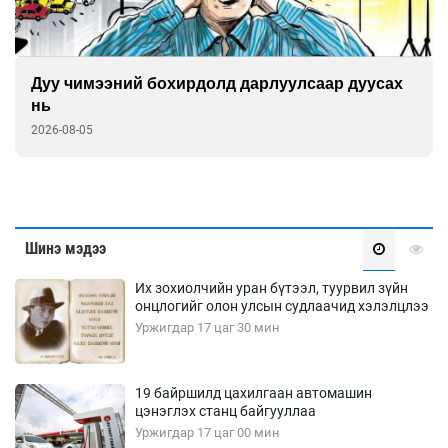
Дуу чимээний бохирдолд дарлуулсаар дуусах
нь
2026-08-05
Шинэ мэдээ
Их зохиолчийн уран бүтээл, туурвил зүйн
онцлогийг олон улсын судлаачид хэлэлцлээ
Уржигдар 17 цаг 30 мин
19 байршилд цахилгаан автомашин
цэнэглэх станц байгууллаа
Уржигдар 17 цаг 00 мин