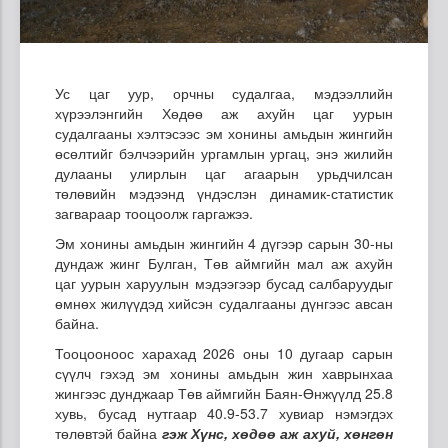
Ус цаг уур, орчны судалгаа, мэдээллийн
хүрээлэнгийн Хөдөө аж ахуйн цаг уурын
судалгааны хэлтэсээс эм хонины амьдын жингийн
өсөлтийг бэлчээрийн ургамлын ургац, энэ жилийн
дулааны улирлын цаг агаарын урьдчилсан
төлөвийн мэдээнд үндэслэн динамик-статистик
загвараар тооцоолж гаргажээ.
Эм хонины амьдын жингийн 4 дүгээр сарын 30-ны
дундаж жинг Булган, Төв аймгийн мал аж ахуйн
цаг уурын харуулын мэдээгээр бусад салбаруудыг
өмнөх жилүүдэд хийсэн судалгааны дүнгээс авсан
байна.
Тооцооноос харахад 2026 оны 10 дугаар сарын
сүүлч гэхэд эм хонины амьдын жин хаврынхаа
жингээс дунджаар Төв аймгийн Баян-Өнжүүлд 25.8
хувь, бусад нутгаар 40.9-53.7 хувиар нэмэгдэх
төлөвтэй байна
гэж Хүнс, хөдөө аж ахуй, хөнгөн