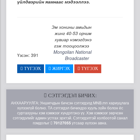
үйлдвэрийн яамнаас мэдээллээ.
Эм хонины амьдын
жинг 40-53 орчим
хувиар нэмэгдэнэ
гэж тооцоолжээ
Mongolian National
Үзсэн: 391
Broadcaster
ТҮГЭЭХ
ЖИРГЭХ
ТҮГЭЭХ
СЭТГЭГДЭЛ БИЧИХ:
АНХААРУУЛГА: Уншигчдын бичсэн сэтгэгдэлд MNB.mn хариуцлага
хүлээхгүй болно. ТА сэтгэгдэл бичихдээ хууль зүйн болон ёс
суртахууны хэм хэмжээг хүндэтгэнэ үү. Хэм хэмжээг зөрчсөн
сэтгэгдэлийг админ устгах эрхтэй. Сэтгэгдэлтэй холбоотой санал
гомдолыг
70127055
утсаар хүлээн авна.