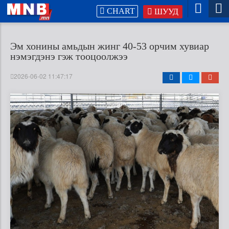
CHART
ШУУД
Эм хонины амьдын жинг 40-53 орчим хувиар
нэмэгдэнэ гэж тооцоолжээ
2026-06-02 11:47:17