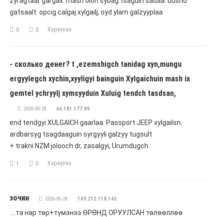
zyragtaar gargax. mash olon sybag tsaguin sadaa. busnu
gatsaalt. opcig calgaj xylgailj, oyd ylam galzyyplaa
Хариулах
0
0
- сколько денег? t ,ezemshigch tanidag xyn,mungu
ergyylegch xychin,xyyligyi bainguin Xylgaichuin mash ix
gemtel ychryylj xymsyyduin Xuluig tendch tasdsan,
2026-05-28
66.181.177.89
end tendgyi XULGAICH gaarlaa. Passport JEEP xylgailsn.
ardbarsyg tsagdaaguin syrgyyli galzyy tugsult
+ trakni NZM jolooch dr, zasalgyi, Urumdugch.
Хариулах
1
0
зочин
2026-05-28
103.212.118.142
….та нар төр+түмэнээ ӨРӨНД ОРУУЛСАН төлөөллөө