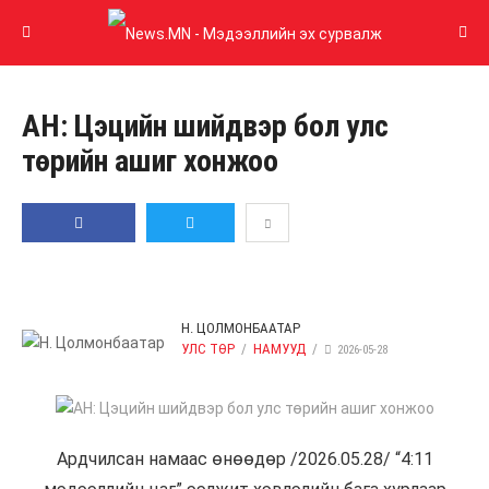
АН: Цэцийн шийдвэр бол улс
төрийн ашиг хонжоо
GOOGLE PLUS
LINKEDIN
И-
ХУВААЛЦАХ
ЖИРГЭХ
МЭЙЛ
Н. ЦОЛМОНБААТАР
УЛС ТӨР
НАМУУД
2026-05-28
Ардчилсан намаас өнөөдөр /2026.05.28/ “4:11