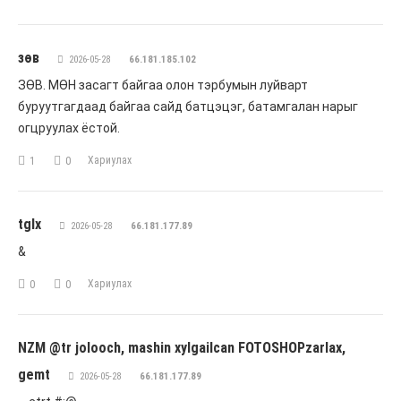
зөв
2026-05-28
66.181.185.102
ЗӨВ. МӨН засагт байгаа олон тэрбумын луйварт
буруутгагдаад байгаа сайд батцэцэг, батамгалан нарыг
огцруулах ёстой.
Хариулах
1
0
tglx
2026-05-28
66.181.177.89
&
Хариулах
0
0
NZM @tr jolooch, mashin xylgailcan FOTOSHOPzarlax,
gemt
2026-05-28
66.181.177.89