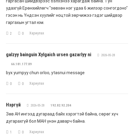
гаргасан шийдвэрээс бэлхэнээ харагдаж байна. Тун
удахгүй Ерөнхийлөгч "зөвхөн нэг удаа 6 жилээр сонгогдоно"
гэсэн нь Үндсэн хуулийг ноцтой зөрчижээ гэдэг шийдвэр
гаргахын угтал юм.
Хариулах
2
0
galzyy bainguin Xylgaich ursen gazarlyy ni
2026-05-28
66.181.177.89
byx yumpyy chun orloo, ytasnui message
Хариулах
0
0
Нэргүй
2026-05-28
192.82.92.204
Зөв АН ингээд дугараад байх хэрэгтэй байна, сөрөг хүч
дугарахгүй бол МАН үнэн даварч байна.
Хариулах
1
0