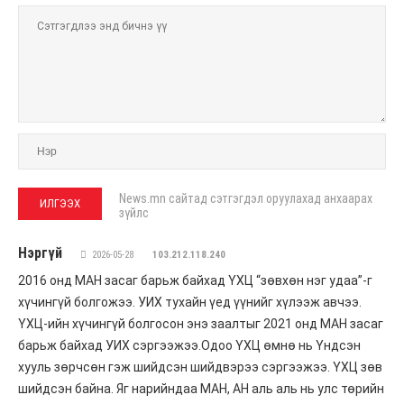
News.mn сайтад сэтгэгдэл оруулахад анхаарах
зүйлс
Нэргүй
2026-05-28
103.212.118.240
2016 онд МАН засаг барьж байхад ҮХЦ “зөвхөн нэг удаа”-г
хүчингүй болгожээ. УИХ тухайн үед үүнийг хүлээж авчээ.
ҮХЦ-ийн хүчингүй болгосон энэ заалтыг 2021 онд МАН засаг
барьж байхад УИХ сэргээжээ.Одоо ҮХЦ өмнө нь Үндсэн
хууль зөрчсөн гэж шийдсэн шийдвэрээ сэргээжээ. ҮХЦ зөв
шийдсэн байна. Яг нарийндаа МАН, АН аль аль нь улс төрийн