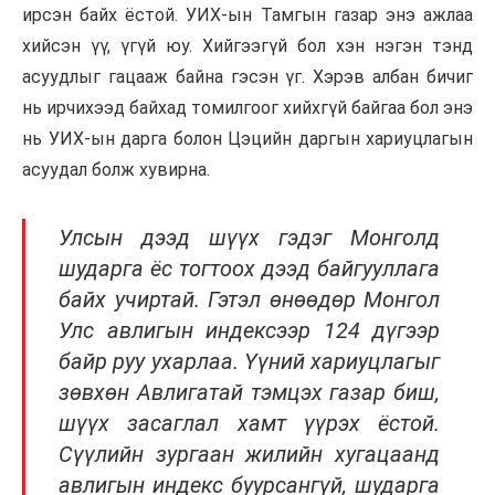
ирсэн байх ёстой. УИХ-ын Тамгын газар энэ ажлаа
хийсэн үү, үгүй юу. Хийгээгүй бол хэн нэгэн тэнд
асуудлыг гацааж байна гэсэн үг. Хэрэв албан бичиг
нь ирчихээд байхад томилгоог хийхгүй байгаа бол энэ
нь УИХ-ын дарга болон Цэцийн даргын хариуцлагын
асуудал болж хувирна.
Улсын дээд шүүх гэдэг Монголд
шударга ёс тогтоох дээд байгууллага
байх учиртай. Гэтэл өнөөдөр Монгол
Улс авлигын индексээр 124 дүгээр
байр руу ухарлаа. Үүний хариуцлагыг
зөвхөн Авлигатай тэмцэх газар биш,
шүүх засаглал хамт үүрэх ёстой.
Сүүлийн зургаан жилийн хугацаанд
авлигын индекс буурсангүй, шударга