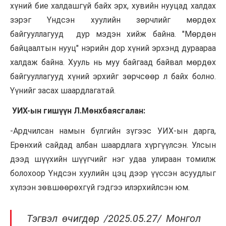
хүний бие халдашгүй байх эрх, хувийн нууцад халдах
зэрэг Үндсэн хуулийн зөрчлийг мөрдөх
байгууллагууд дур мэдэн хийж байна. "Мөрдөн
байцаалтын нууц" нэрийн дор хүний эрхэнд дураараа
халдаж байна. Хууль нь муу байгаад байвал мөрдөх
байгууллагууд хүний эрхийг зөрчсөөр л байх болно.
Үүнийг засах шаардлагатай.
УИХ-ын гишүүн Л.Мөнхбаясгалан:
-Ардчилсан намын бүлгийн зүгээс УИХ-ын дарга,
Ерөнхий сайдад албан шаардлага хүргүүлсэн. Улсын
дээд шүүхийн шүүгчийг нэг удаа улираан томилж
болохоор Үндсэн хуулийн цэц дээр үүссэн асуудлыг
хүлээн зөвшөөрөхгүй гэдгээ илэрхийлсэн юм.
Тэгвэл өчигдөр /2025.05.27/ Монгол