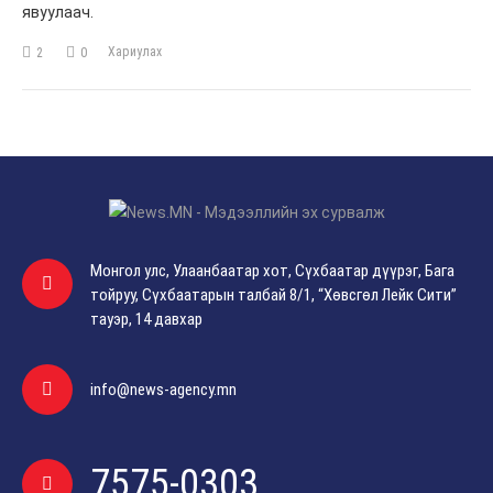
явуулаач.
Хариулах
2
0
Монгол улс, Улаанбаатар хот, Сүхбаатар дүүрэг, Бага
тойруу, Сүхбаатарын талбай 8/1, “Хөвсгөл Лейк Сити”
тауэр, 14 давхар
info@news-agency.mn
7575-0303