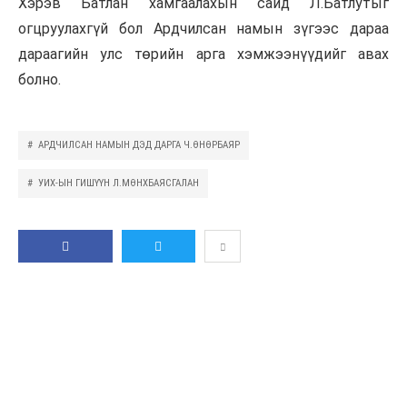
Хэрэв Батлан хамгаалахын сайд Л.Батлутыг
огцруулахгүй бол Ардчилсан намын зүгээс дараа
дараагийн улс төрийн арга хэмжээнүүдийг авах
болно.
АРДЧИЛСАН НАМЫН ДЭД ДАРГА Ч.ӨНӨРБАЯР
УИХ-ЫН ГИШҮҮН Л.МӨНХБАЯСГАЛАН
GOOGLE PLUS
LINKEDIN
И-
ХУВААЛЦАХ
ЖИРГЭХ
МЭЙЛ