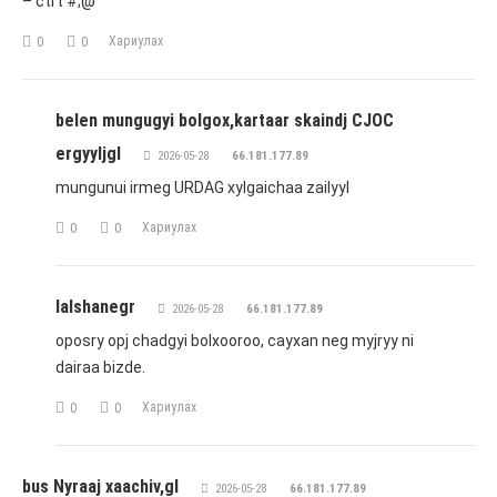
– ctrt #;@
Хариулах
0
0
belen mungugyi bolgox,kartaar skaindj CJOC
ergyyljgl
2026-05-28
66.181.177.89
mungunui irmeg URDAG xylgaichaa zailyyl
Хариулах
0
0
lalshanegr
2026-05-28
66.181.177.89
oposry opj chadgyi bolxooroo, cayxan neg myjryy ni
dairaa bizde.
Хариулах
0
0
bus Nyraaj xaachiv,gl
2026-05-28
66.181.177.89