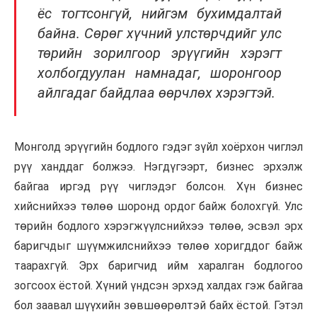
ёс тогтсонгүй, нийгэм бухимдалтай
байна. Сөрөг хүчний улстөрчдийг улс
төрийн зорилгоор эрүүгийн хэрэгт
холбогдуулан намнадаг, шоронгоор
айлгадаг байдлаа өөрчлөх хэрэгтэй.
Монголд эрүүгийн бодлого гэдэг зүйл хоёрхон чиглэл
рүү ханддаг болжээ. Нэгдүгээрт, бизнес эрхэлж
байгаа иргэд рүү чиглэдэг болсон. Хүн бизнес
хийснийхээ төлөө шоронд ордог байж болохгүй. Улс
төрийн бодлого хэрэгжүүлснийхээ төлөө, эсвэл эрх
баригчдыг шүүмжилснийхээ төлөө хоригддог байж
таарахгүй. Эрх баригчид ийм харалган бодлогоо
зогсоох ёстой. Хүний үндсэн эрхэд халдах гэж байгаа
бол заавал шүүхийн зөвшөөрөлтэй байх ёстой. Гэтэл