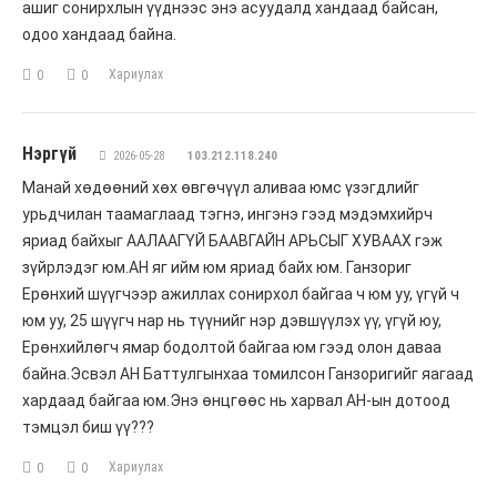
ашиг сонирхлын үүднээс энэ асуудалд хандаад байсан,
одоо хандаад байна.
Хариулах
0
0
Нэргүй
2026-05-28
103.212.118.240
Манай хөдөөний хөх өвгөчүүл аливаа юмс үзэгдлийг
урьдчилан таамаглаад тэгнэ, ингэнэ гээд мэдэмхийрч
яриад байхыг ААЛААГҮЙ БААВГАЙН АРЬСЫГ ХУВААХ гэж
зүйрлэдэг юм.АН яг ийм юм яриад байх юм. Ганзориг
Ерөнхий шүүгчээр ажиллах сонирхол байгаа ч юм уу, үгүй ч
юм уу, 25 шүүгч нар нь түүнийг нэр дэвшүүлэх үү, үгүй юу,
Ерөнхийлөгч ямар бодолтой байгаа юм гээд олон даваа
байна.Эсвэл АН Баттулгынхаа томилсон Ганзоригийг яагаад
хардаад байгаа юм.Энэ өнцгөөс нь харвал АН-ын дотоод
тэмцэл биш үү???
Хариулах
0
0