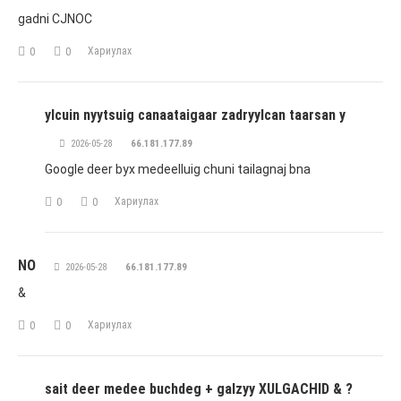
gadni CJNOC
Хариулах
0
0
ylcuin nyytsuig canaataigaar zadryylcan taarsan y
2026-05-28
66.181.177.89
Google deer byx medeelluig chuni tailagnaj bna
Хариулах
0
0
NO
2026-05-28
66.181.177.89
&
Хариулах
0
0
sait deer medee buchdeg + galzyy XULGACHID & ?