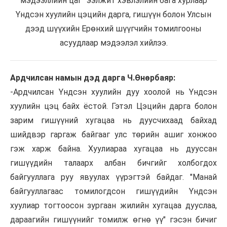
мэдээллийн цаг” ээлжит хэвлэлийн бага хурлаар
Үндсэн хуулийн цэцийн дарга, гишүүн болон Улсын
дээд шүүхийн Ерөнхий шүүгчийн томилгооны
асуудлаар мэдээлэл хийлээ.
Ардчилсан намын дэд дарга Ч.Өнөрбаяр:
-Ардчилсан Үндсэн хуулийн дуу хоолой нь Үндсэн
хуулийн цэц байх ёстой. Гэтэл Цэцийн дарга болон
зарим гишүүний хугацаа нь дуусчихаад байхад
шийдвэр гаргаж байгааг улс төрийн ашиг хонжоо
гэж харж байна. Хуулиараа хугацаа нь дууссан
гишүүдийн талаарх албан бичгийг холбогдох
байгууллага руу явуулах үүрэгтэй байдаг. "Манай
байгууллагаас томилогдсон гишүүдийн Үндсэн
хуулиар тогтоосон зургаан жилийн хугацаа дууслаа,
дараагийн гишүүнийг томилж өгнө үү" гэсэн бичиг