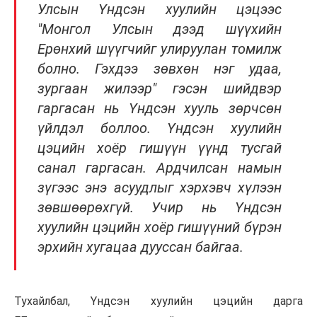
Улсын Үндсэн хуулийн цэцээс
"Монгол Улсын дээд шүүхийн
Ерөнхий шүүгчийг улируулан томилж
болно. Гэхдээ зөвхөн нэг удаа,
зургаан жилээр" гэсэн шийдвэр
гаргасан нь Үндсэн хууль зөрчсөн
үйлдэл боллоо. Үндсэн хуулийн
цэцийн хоёр гишүүн үүнд тусгай
санал гаргасан. Ардчилсан намын
зүгээс энэ асуудлыг хэрхэвч хүлээн
зөвшөөрөхгүй. Учир нь Үндсэн
хуулийн цэцийн хоёр гишүүний бүрэн
эрхийн хугацаа дууссан байгаа.
Тухайлбал, Үндсэн хуулийн цэцийн дарга