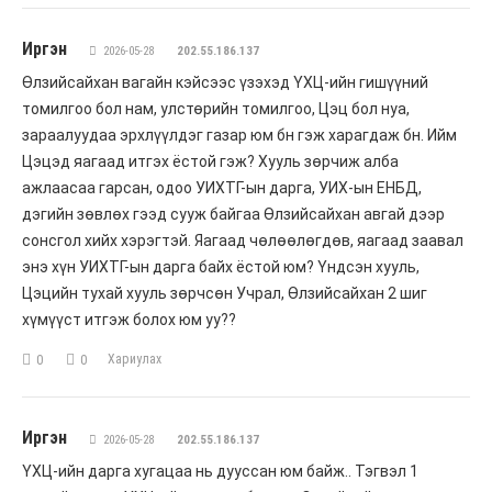
Иргэн
2026-05-28
202.55.186.137
Өлзийсайхан вагайн кэйсээс үзэхэд ҮХЦ-ийн гишүүний
томилгоо бол нам, улстөрийн томилгоо, Цэц бол нуа,
зараалуудаа эрхлүүлдэг газар юм бн гэж харагдаж бн. Ийм
Цэцэд яагаад итгэх ёстой гэж? Хууль зөрчиж алба
ажлаасаа гарсан, одоо УИХТГ-ын дарга, УИХ-ын ЕНБД,
дэгийн зөвлөх гээд сууж байгаа Өлзийсайхан авгай дээр
сонсгол хийх хэрэгтэй. Яагаад чөлөөлөгдөв, яагаад заавал
энэ хүн УИХТГ-ын дарга байх ёстой юм? Үндсэн хууль,
Цэцийн тухай хууль зөрчсөн Учрал, Өлзийсайхан 2 шиг
хүмүүст итгэж болох юм уу??
Хариулах
0
0
Иргэн
2026-05-28
202.55.186.137
ҮХЦ-ийн дарга хугацаа нь дууссан юм байж.. Тэгвэл 1