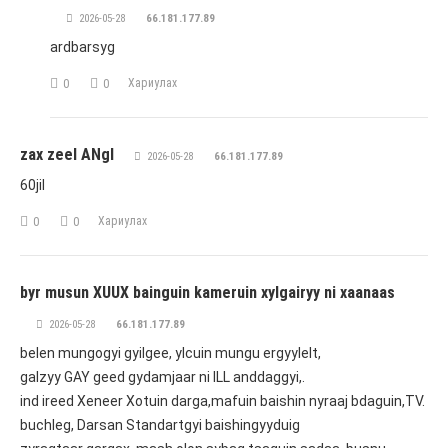
2026-05-28
66.181.177.89
ardbarsyg
Хариулах
0
0
zax zeel ANgl
2026-05-28
66.181.177.89
60jil
Хариулах
0
0
byr musun XUUX bainguin kameruin xylgairyy ni xaanaas
2026-05-28
66.181.177.89
belen mungogyi gyilgee, ylcuin mungu ergyylelt,
galzyy GAY geed gydamjaar ni ILL anddaggyi,.
ind ireed Xeneer Xotuin darga,mafuin baishin nyraaj bdaguin,TV.
buchleg, Darsan Standartgyi baishingyyduig