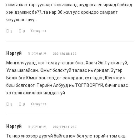
намынхаа тэргүүнээр тавьчихаад шудрага ёс яриад байхад
хэн дэмжих бэ??..та нар 36 жил улс орондоо самралт
явуулсан шүү….
Хариулах
2
0
Нэргүй
2026-05-28
202.126.88.129
Монголчуудад нэг том дутагдал бна , Хаа ч Эв Түнжингүй,
Улаа шагайсан, Юмыг болохгүй талаас нь яридаг, Зүгэр
Болж бга Юмыг хөнтөрдөг самардаг, хутгадаг, Юугч юу ч
биш болгодог. Төрийн Албууд нь ТОГТВОРГҮЙ, бичиг цаас
хөтөлж ажиллаж чаддаггүй
Хариулах
8
0
Нэргүй
2026-05-28
202.179.11.230
Та нар үнэхээр дургүй байгаа юм бол улс төрийн том акц