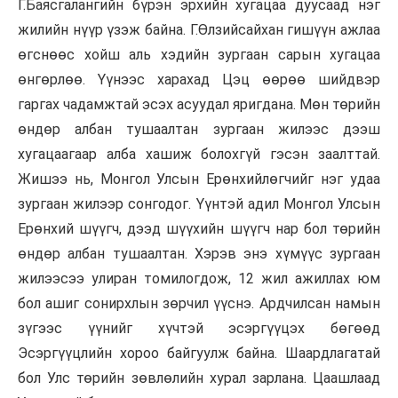
Г.Баясгалангийн бүрэн эрхийн хугацаа дуусаад нэг
жилийн нүүр үзэж байна. Г.Өлзийсайхан гишүүн ажлаа
өгснөөс хойш аль хэдийн зургаан сарын хугацаа
өнгөрлөө. Үүнээс харахад Цэц өөрөө шийдвэр
гаргах чадамжтай эсэх асуудал яригдана. Мөн төрийн
өндөр албан тушаалтан зургаан жилээс дээш
хугацаагаар алба хашиж болохгүй гэсэн заалттай.
Жишээ нь, Монгол Улсын Ерөнхийлөгчийг нэг удаа
зургаан жилээр сонгодог. Үүнтэй адил Монгол Улсын
Ерөнхий шүүгч, дээд шүүхийн шүүгч нар бол төрийн
өндөр албан тушаалтан. Хэрэв энэ хүмүүс зургаан
жилээсээ улиран томилогдож, 12 жил ажиллах юм
бол ашиг сонирхлын зөрчил үүснэ. Ардчилсан намын
зүгээс үүнийг хүчтэй эсэргүүцэх бөгөөд
Эсэргүүцлийн хороо байгуулж байна. Шаардлагатай
бол Улс төрийн зөвлөлийн хурал зарлана. Цаашлаад