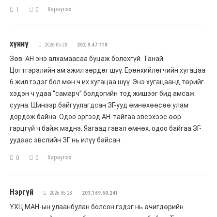
Хариулах
1
0
хүннү
2026-05-28
202.9.47.118
Зөв. АН энэ алхамаасаа буцаж болохгүй. Танай
Цогтгэрэлийн ам ажил зөрдөг шүү. Ерөнхийлөгчийн хугацаа
6 жил гэдэг бол мөн ч их хугацаа шүү. Энэ хугацаанд төрийг
хэдэн ч удаа “самарч” болдогийн тод жишээг бид амсаж
сууна. Шинээр байгуулагдсан ЗГ-ууд өмнөхөөсөө улам
дордож байна. Одоо эргээд АН-тайгаа эвсэхээс өөр
гарцгүй ч байж мэднэ. Яагаад гэвэл өмнөх, одоо байгаа ЗГ-
уудаас эвслийн ЗГ нь илүү байсан.
Хариулах
0
0
Нэргүй
2026-05-28
203.169.50.241
ҮХЦ МАН-ын улаанбулан болсон гэдэг нь өчигдөрийн