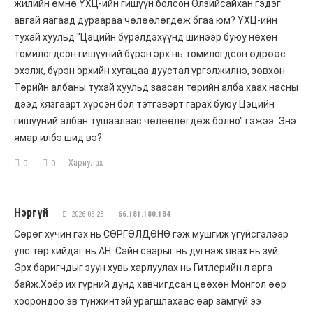
жилийн өмнө ҮХЦ-ийн гишүүн болсон Өлзийсайхан гэдэг
авгай яагаад дураараа чөлөөлөгдөж бгаа юм? ҮХЦ-ийн
тухай хуульд "Цэцийн бүрэлдэхүүнд шинээр буюу нөхөн
томилогдсон гишүүний бүрэн эрх нь томилогдсон өдрөөс
эхэлж, бүрэн эрхийн хугацаа дуустал үргэлжилнэ, зөвхөн
Төрийн албаны тухай хуульд заасан төрийн алба хаах насны
дээд хязгаарт хүрсэн бол тэтгэвэрт гарах буюу Цэцийн
гишүүний албан тушаалаас чөлөөлөгдөж болно" гэжээ. Энэ
ямар илбэ шид вэ?
Хариулах
0
0
Нэргүй
2026-05-28
66.181.180.184
Сөрөг хүчин гэх нь СӨРГӨЛДӨНӨ гэж мушгиж үгүйсгэлээр
улс төр хийдэг нь АН. Сайн саарыг нь дүгнэж явах нь зүй.
Эрх баригчдыг зуун хувь харлуулах нь Гитлерийн л арга
байж.Хоёр их гүрний дунд хавчигдсан цөөхөн Монгол өөр
хоорондоо эв түнжинтэй урагшлахаас өар замгүй ээ