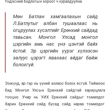
Үндэсний бодлогын хороог ч хуралдуулна.
Мөн Батлан хамгаалахын сайд
Л.Батлутыг албан тушаалаас нь
огцруулах хүсэлтийг Ерөнхий сайдад
тавьсан. Монгол Улсад монгол
цэргийн амь нас үнэ цэнтэй байх
ёстой. Эр цэргийн үүрэг хүлээсэн
залуус цэрэгт явахаас айдаг байж
болохгүй.
Ээжүүд, ар гэр нь үүний золиос болох ёсгүй. Тиймээс
бид Монгол Улсын Ерөнхий сайдтай хариуцлага
тооцно. Учир нь УИХ Ерөнхий сайдыг томилдог.
Харин Ерөнхий сайд бусад сайд нараа томилдог.