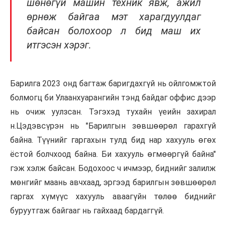
шөнөгүй машин техник явж, ажил
өрнөж байгаа мэт харагдуулдаг
байсан болохоор л бид маш их
итгэсэн хэрэг.
Барилга 2023 онд багтаж баригдахгүй нь ойлгомжтой
болмогц би Улаанхуарангийн тэнд байдаг оффис дээр
нь очиж уулзсан. Тэгэхэд тухайн үеийн захирал
н.Цэдэвсүрэн нь "Барилгын зөвшөөрөл гарахгүй
байна. Түүнийг гаргахын тулд бид нар хахууль өгөх
ёстой болчхоод байна. Би хахууль өгмөөргүй байна"
гэж хэлж байсан. Бодохоос ч ичмээр, биднийг залилж
мөнгийг маань авчхаад, эргээд барилгын зөвшөөрөл
гаргах хүмүүс хахууль аваагүйн төлөө биднийг
буруутгаж байгааг нь гайхаад бардаггүй.