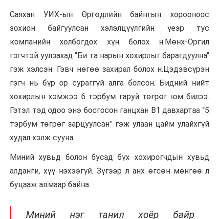
Саяхан УИХ-ын Өргөдлийн байнгын хорооноос
зохион байгуулсан хэлэлцүүлгийн үеэр тус
компанийн холбогдох хүн болох н.Мөнх-Оргил
гэгчтэй уулзахад "Би та нарын хохирлыг барагдуулна"
гэж хэлсэн. Гэвч нөгөө захирал болох н.Цэдэвсүрэн
гэгч нь бүр ор сураггүй алга болсон. Бидний нийт
хохирлын хэмжээ 6 тэрбум гаруй төгрөг юм билээ.
Гэтэл тэд одоо энэ босгосон ганцхан B1 давхартаа "5
тэрбум төгрөг зарцуулсан" гэж улаан цайм улайхгүй
худал хэлж сууна.
Миний хувьд болон бусад бүх хохирогчдын хувьд
алданги, хүү нэхээгүй. Зүгээр л анх өгсөн мөнгөө л
буцааж авмаар байна.
Миний нэг танил хоёр байр