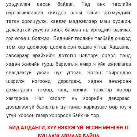
урьдчилан авсан байдаг. Тэд анх төслийн
сурталчилгаагаа хийхдээ олны танил эрхмүүдийг
татан оролцуулж, хэвлэл мэдээллээр маш сүржин,
далайцтай ухуулга хийж байсан нь иргэдийг залилах
гол өгөөш болжээ. Биднийг төслийн талбайд очиход
том хар цоожоор цоожилсон хашаа угтав. Хашааны
завсараар арайхийж дотогш нэвтэрч орвол, тэнд
хэдэн жилийн турш барилгын ямар ч үйл ажиллагаа
явагдаагүй ухсан нүх угтсан. Эргэн тойрондоо
шарилж ногоонд дарагдаж, хэдэн зэвэрсэн
арматурын төмөр, ганц жижиг трактор хөсөр
хаягджээ. Нэг хэсэгт нь зоорийн давхраас
дээшлээгүй барилгын цутгамал карказаас өөр юу ч
үгүй хоосон газар хоцорсон байх нь тэр.
БИД АЛДАНГИ, ХҮҮ НЭХЭЭГҮЙ ӨГСӨН МӨНГӨӨ Л
БУЦААЖ АВМААР БАЙНА