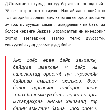
Д.Лхамжавын хувьд энэхүү барилгын төсөлд нийт
75 сая төгрөг өгч хохирчээ. Настай аав ээжийнхээ
тэтгэвэрийн зээлийг авч, ханьтайгаа өдөр шөнөгүй
зүтгэж цуглуулсан хамаг л амьдралынх нь баталгаа
болсон хөрөнгө байжээ. Харамсалтай нь өнөөдрийг
хүртэл тэтгэврийн зээлээ төлж дуусаагүй,
санхүүгийн хүнд дарамт дунд байна.
Анх хоёр өрөө байр захиалж,
байдгаа шавхсан ч байр нь
ашиглалтад ороогүй тул түрээсийн
байраар амьдарч эхэлжээ. Зээл
болон түрээсийн төлбөрөө зэрэг
төлөх боломжгүй болж, эцэст нь арга
мухардахдаа айлын хашаанд гэр
барин амьдарч байна. Орох орон ч