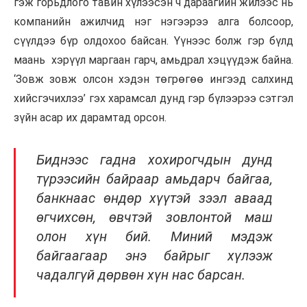
гэж горьдлого тавин хүлээсэн ч дараагийн жилээс нь
компанийн ажилчид нэг нэгээрээ алга болсоор,
сүүлдээ бүр олдохоо байсан. Үүнээс болж гэр бүлд
маань хэрүүл маргаан гарч, амьдрал хэцүүдэж байна.
‘Зовж зовж олсон хэдэн төгрөгөө ингээд салхинд
хийсгэчихлээ’ гэх харамсал дунд гэр бүлээрээ сэтгэл
зүйн асар их дарамтад орсон.
Биднээс гадна хохирогчдын дунд
түрээсийн байраар амьдарч байгаа,
банкнаас өндөр хүүтэй зээл аваад
өгчихсөн, өвчтэй зовлонтой маш
олон хүн бий. Миний мэдэж
байгаагаар энэ байрыг хүлээж
чадалгүй дөрвөн хүн нас барсан.