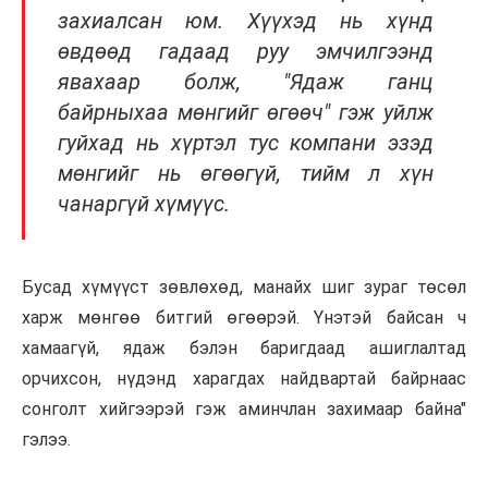
захиалсан юм. Хүүхэд нь хүнд
өвдөөд гадаад руу эмчилгээнд
явахаар болж, "Ядаж ганц
байрныхаа мөнгийг өгөөч" гэж уйлж
гуйхад нь хүртэл тус компани эзэд
мөнгийг нь өгөөгүй, тийм л хүн
чанаргүй хүмүүс.
Бусад хүмүүст зөвлөхөд, манайх шиг зураг төсөл
харж мөнгөө битгий өгөөрэй. Үнэтэй байсан ч
хамаагүй, ядаж бэлэн баригдаад ашиглалтад
орчихсон, нүдэнд харагдах найдвартай байрнаас
сонголт хийгээрэй гэж аминчлан захимаар байна"
гэлээ.