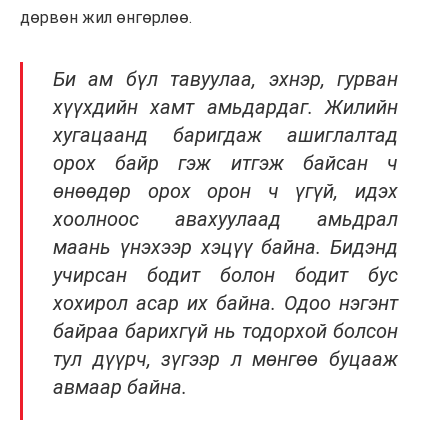
дөрвөн жил өнгөрлөө.
Би ам бүл тавуулаа, эхнэр, гурван
хүүхдийн хамт амьдардаг. Жилийн
хугацаанд баригдаж ашиглалтад
орох байр гэж итгэж байсан ч
өнөөдөр орох орон ч үгүй, идэх
хоолноос авахуулаад амьдрал
маань үнэхээр хэцүү байна. Бидэнд
учирсан бодит болон бодит бус
хохирол асар их байна. Одоо нэгэнт
байраа барихгүй нь тодорхой болсон
тул дүүрч, зүгээр л мөнгөө буцааж
авмаар байна.