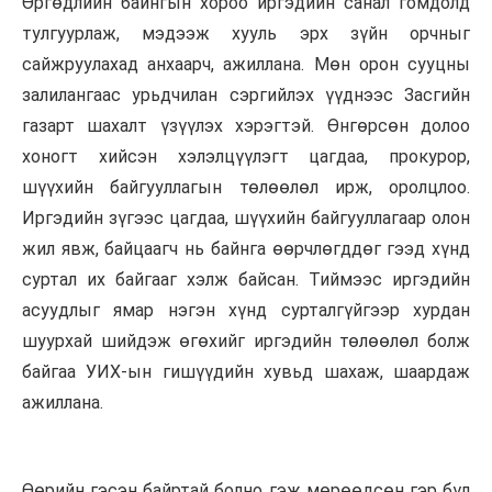
Өргөдлийн байнгын хороо иргэдийн санал гомдолд
тулгуурлаж, мэдээж хууль эрх зүйн орчныг
сайжруулахад анхаарч, ажиллана. Мөн орон сууцны
залилангаас урьдчилан сэргийлэх үүднээс Засгийн
газарт шахалт үзүүлэх хэрэгтэй. Өнгөрсөн долоо
хоногт хийсэн хэлэлцүүлэгт цагдаа, прокурор,
шүүхийн байгууллагын төлөөлөл ирж, оролцлоо.
Иргэдийн зүгээс цагдаа, шүүхийн байгууллагаар олон
жил явж, байцаагч нь байнга өөрчлөгддөг гээд хүнд
суртал их байгааг хэлж байсан. Тиймээс иргэдийн
асуудлыг ямар нэгэн хүнд сурталгүйгээр хурдан
шуурхай шийдэж өгөхийг иргэдийн төлөөлөл болж
байгаа УИХ-ын гишүүдийн хувьд шахаж, шаардаж
ажиллана.
Өөрийн гэсэн байртай болно гэж мөрөөдсөн гэр бүл