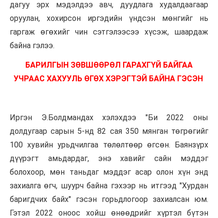
дагуу эрх мэдэлдээ авч, дуудлага худалдаагаар
оруулан, хохирсон иргэдийн үндсэн мөнгийг нь
гаргаж өгөхийг чин сэтгэлээсээ хүсэж, шаардаж
байна гэлээ.
БАРИЛГЫН ЗӨВШӨӨРӨЛ ГАРАХГҮЙ БАЙГАА
УЧРААС ХАХУУЛЬ ӨГӨХ ХЭРЭГТЭЙ БАЙНА ГЭСЭН
Иргэн Э.Болдмандах хэлэхдээ "Би 2022 оны
долдугаар сарын 5-нд 82 сая 350 мянган төгрөгийг
100 хувийн урьдчилгаа төлөлтөөр өгсөн. Баянзүрх
дүүрэгт амьдардаг, энэ хавийг сайн мэддэг
болохоор, мөн таньдаг мэддэг асар олон хүн энд
захиалга өгч, шуурч байна гэхээр нь итгээд "Хурдан
баригдчих байх" гэсэн горьдлогоор захиалсан юм.
Гэтэл 2022 оноос хойш өнөөдрийг хүртэл бүтэн