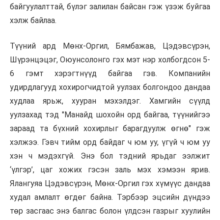
байгуулалттай, бүлэг залилан байсан гэж үзэж буйгаа
хэлж байлаа.
Түүний ард Мөнх-Оргил, Бямбажав, Цэдэвсүрэн,
Шүрэнцэцэг, Оюунсолонго гэх мэт нэр холбогдсон 5-
6 гэмт хэрэгтнүүд байгаа гэв. Компанийн
удирдлагууд хохирогчидтой уулзах болгондоо дандаа
худлаа ярьж, хууран мэхэлдэг. Хамгийн сүүлд
уулзахад тэд "Манайд шохойн орд байгаа, түүнийгээ
зараад та бүхний хохирлыг барагдуулж өгнө" гэж
хэлжээ. Гэвч тийм орд байдаг ч юм уу, үгүй ч юм уу
хэн ч мэдэхгүй. Энэ бол тэдний ярьдаг ээлжит
‘үлгэр’, цаг хожих гэсэн заль мэх хэмээн ярив.
Ялангуяа Цэдэвсүрэн, Мөнх-Оргил гэх хүмүүс дандаа
худал амлалт өгдөг байна. Тэрбээр эцсийн дүндээ
төр засгаас энэ балгас болон үлдсэн газрыг хуулийн