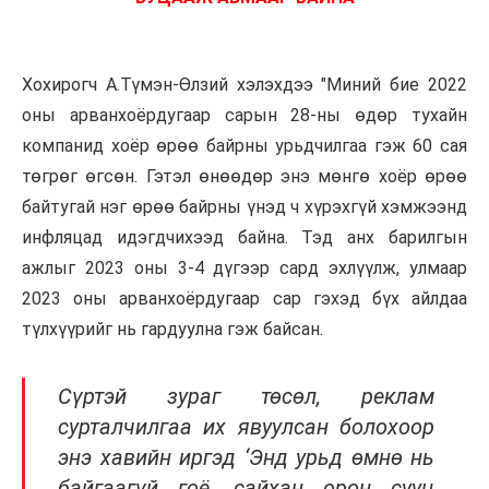
Хохирогч А.Түмэн-Өлзий хэлэхдээ "Миний бие 2022
оны арванхоёрдугаар сарын 28-ны өдөр тухайн
компанид хоёр өрөө байрны урьдчилгаа гэж 60 сая
төгрөг өгсөн. Гэтэл өнөөдөр энэ мөнгө хоёр өрөө
байтугай нэг өрөө байрны үнэд ч хүрэхгүй хэмжээнд
инфляцад идэгдчихээд байна. Тэд анх барилгын
ажлыг 2023 оны 3-4 дүгээр сард эхлүүлж, улмаар
2023 оны арванхоёрдугаар сар гэхэд бүх айлдаа
түлхүүрийг нь гардуулна гэж байсан.
Сүртэй зураг төсөл, реклам
сурталчилгаа их явуулсан болохоор
энэ хавийн иргэд ‘Энд урьд өмнө нь
байгаагүй гоё, сайхан орон сууц