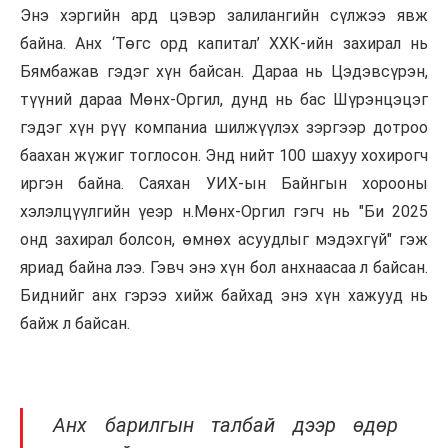
Энэ хэргийн ард цэвэр залилангийн сүлжээ явж
байна. Анх ‘Төгс орд капитал’ ХХК-ийн захирал нь
Бямбажав гэдэг хүн байсан. Дараа нь Цэдэвсүрэн,
түүний дараа Мөнх-Оргил, дунд нь бас Шүрэнцэцэг
гэдэг хүн рүү компаниа шилжүүлэх зэргээр дотроо
баахан жүжиг тоглосон. Энд нийт 100 шахуу хохирогч
иргэн байна. Саяхан УИХ-ын Байнгын хорооны
хэлэлцүүлгийн үеэр н.Мөнх-Оргил гэгч нь "Би 2025
онд захирал болсон, өмнөх асуудлыг мэдэхгүй" гэж
яриад байна лээ. Гэвч энэ хүн бол анхнаасаа л байсан.
Биднийг анх гэрээ хийж байхад энэ хүн хажууд нь
байж л байсан.
Анх барилгын талбай дээр өдөр