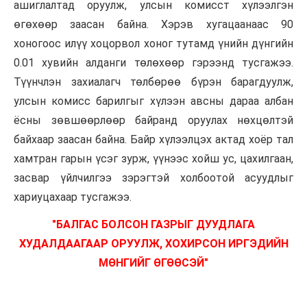
ашиглалтад оруулж, улсын комисст хүлээлгэн
өгөхөөр заасан байна. Хэрэв хугацаанаас 90
хоногоос илүү хоцорвол хоног тутамд үнийн дүнгийн
0.01 хувийн алданги төлөхөөр гэрээнд тусгажээ.
Түүнчлэн захиалагч төлбөрөө бүрэн барагдуулж,
улсын комисс барилгыг хүлээн авсны дараа албан
ёсны зөвшөөрлөөр байранд оруулах нөхцөлтэй
байхаар заасан байна. Байр хүлээлцэх актад хоёр тал
хамтран гарын үсэг зурж, үүнээс хойш ус, цахилгаан,
засвар үйлчилгээ зэрэгтэй холбоотой асуудлыг
хариуцахаар тусгажээ.
"БАЛГАС БОЛСОН ГАЗРЫГ ДУУДЛАГА
ХУДАЛДААГААР ОРУУЛЖ, ХОХИРСОН ИРГЭДИЙН
МӨНГИЙГ ӨГӨӨСЭЙ"