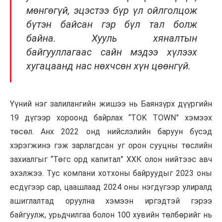
мөнгөгүй, эцэстээ бүр үл ойлголцож
бүтэн байсан гэр бүл тал болж
байна. Хууль хяналтын
байгууллагаас сайн мэдээ хүлээх
хугацаанд нас нөхчсөн хүн цөөнгүй.
Үүний нэг залилангийн жишээ нь Баянзүрх дүүргийн
19 дүгээр хороонд байрлах “TОK TOWN” хэмээх
төсөл. Анх 2022 онд нийслэлийн баруун бүсэд
хэрэгжинэ гэж зарлагдсан уг орон сууцны төслийн
захиалгыг “Төгс орд капитал” ХХК олон нийтээс авч
эхэлжээ. Тус компани хотхоны байруудыг 2023 оны
есдүгээр сар, цаашлаад 2024 оны нэгдүгээр улиралд
ашиглалтад оруулна хэмээн иргэдтэй гэрээ
байгуулж, урьдчилгаа болон 100 хувийн төлбөрийг нь