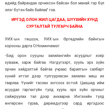
өдийд байрандаа орчихсон байсан бол манай гэр бүл
элэг бүтэн байх байлаа" гэв.
ИРГЭД ОЛОН ЖИЛ ЦАГДАА, ШҮҮХИЙН ХҮНД
СУРТАЛТАЙ ТУЛГАРЧ БАЙНА
УИХ-ын гишүүн, УИХ-ын Өргөдлийн байнгын
хорооны дарга О.Номинчимэг:
-Бид орон сууцны залилангийн асуудлыг хоёр
хувааж, харж байгаа. Нэгдүгээрт, хууль эрх зүйн
орчин хийдэлтэй байгаа учраас барилгын салбарт
хүний итгэл дээр тулгуурласан залилан маш их
гаарлаа. Үүнийг таслан зогсоох ёстой. Цаашид ийм
асуудал гаргахгүйн тулд хууль эрх зүйн орчныг
сайжруулах тал дээр анхаарна. Ингэхийн тулд
өнгөрсөн гурав, дөрөвдүгээр сард иргэдээс