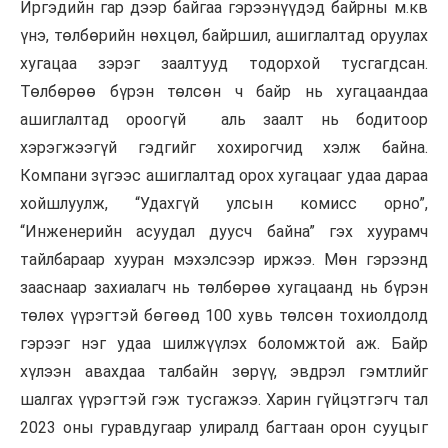
Иргэдийн гар дээр байгаа гэрээнүүдэд байрны м.кв
үнэ, төлбөрийн нөхцөл, байршил, ашиглалтад оруулах
хугацаа зэрэг заалтууд тодорхой тусгагдсан.
Төлбөрөө бүрэн төлсөн ч байр нь хугацаандаа
ашиглалтад ороогүй аль заалт нь бодитоор
хэрэгжээгүй гэдгийг хохирогчид хэлж байна.
Компани зүгээс ашиглалтад орох хугацааг удаа дараа
хойшлуулж, “Удахгүй улсын комисс орно”,
“Инженерийн асуудал дуусч байна” гэх хуурамч
тайлбараар хууран мэхэлсээр иржээ. Мөн гэрээнд
зааснаар захиалагч нь төлбөрөө хугацаанд нь бүрэн
төлөх үүрэгтэй бөгөөд 100 хувь төлсөн тохиолдолд
гэрээг нэг удаа шилжүүлэх боломжтой аж. Байр
хүлээн авахдаа талбайн зөрүү, эвдрэл гэмтлийг
шалгах үүрэгтэй гэж тусгажээ. Харин гүйцэтгэгч тал
2023 оны гуравдугаар улиралд багтаан орон сууцыг