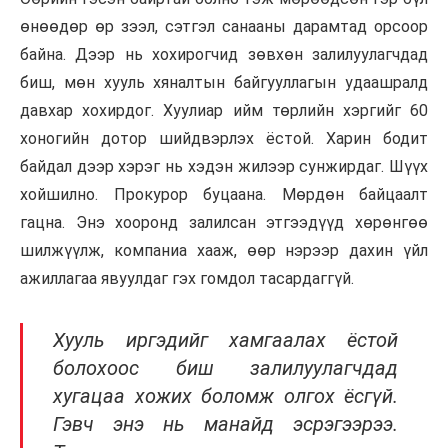
өнөөдөр өр зээл, сэтгэл санааны дарамтад орсоор
байна. Дээр нь хохирогчид зөвхөн залилуулагчдад
биш, мөн хууль хяналтын байгууллагын удаашралд
давхар хохирдог. Хуулиар ийм төрлийн хэргийг 60
хоногийн дотор шийдвэрлэх ёстой. Харин бодит
байдал дээр хэрэг нь хэдэн жилээр сунжирдаг. Шүүх
хойшилно. Прокурор буцаана. Мөрдөн байцаалт
гацна. Энэ хооронд залилсан этгээдүүд хөрөнгөө
шилжүүлж, компаниа хааж, өөр нэрээр дахин үйл
ажиллагаа явуулдаг гэх гомдол тасардаггүй.
Хууль иргэдийг хамгаалах ёстой
болохоос биш залилуулагчдад
хугацаа хожих боломж олгох ёсгүй.
Гэвч энэ нь манайд эсрэгээрээ.