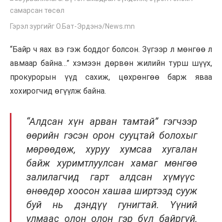
Гэрэл зургийг О.Бат-Эрдэнэ/News.mn
“Байр ч яах вэ гэж боддог болсон. Зүгээр л мөнгөө л
авмаар байна…” хэмээн дөрвөн жилийн турш шүүх,
прокурорын үүд сахиж, цөхрөнгөө барж яваа
хохирогчид өгүүлж байна.
“Алдсан хүн арван тамтай” гэгчээр
өөрийн гэсэн орон сууцтай болохыг
мөрөөдөж, хуруу хумсаа хугалан
байж хуримтлуулсан хамаг мөнгөө
залилагчид гарт алдсан хүмүүс
өнөөдөр хоосон хашаа ширтээд сууж
буй нь дэндүү гунигтай. Үүний
улмаас олон олон гэр бүл байргүй,