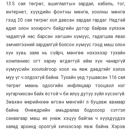
13.5 сая төгрөг, ашиглалтын зардал, кабель, тог,
интернет, хүүхдийн фонтны мөнгө, хоолны мөнгө
гээд 20 сая төгрөг хол давсан зардал гардаг. Надтай
адил олон хохирогч байдгийн дотор байраа хүлээж
чадалгүй нас барсан хөгшин хүмүүс, гадагшаа явах
эмчилгээний зардалгүй болсон хүмүүс гээд маш олон
хүн хувь заяа нь сүйрч, мөнгөө нэхэхээр тухайн
компаниас огт хариу өгдөггүй ийм хүн чанаргүй
хүмүүсийн хоолойгоор хоол нь яаж давдгийг хэлэх
муу үг ч олдохгүй байна. Тухайн үед тушаасан 116 сая
төгрөг маань одоогийн инфляцаар тооцвол нэг
нугарчихсан байх ёстой ч би илүү дутуу зүйл хүсэхгүй.
Зөвхөн өөрийнхөө өгсөн мөнгийг л буцааж авмаар
байна. Өнөөдрийн амьдралаа бодохоор сэтгэл
санаагаар маш их унаж хэцүү байгаа ч хүүхдүүдээ
хаяад архинд оролгүй хичээсээр явж байна. Хэрэв