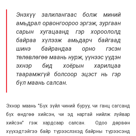
Энэхүү залилангаас болж миний
амьдрал орвонгоороо эргэж, зургаан
сарын хугацаанд гэр хороололд
байраа хүлээж амьдарч байгаад
шинэ байрандаа орно гэсэн
төлөвлөгөө маань нурж, үүнээс үүдэн
эхнэр бид хоёрын харилцаа
таарамжгүй болсоор эцэст нь гэр
бүл маань салсан.
Эхнэр маань "Бүх зүйл чиний буруу, чи ганц сагсанд
бүх өндгөө хийсэн, чи эд нартай нийлж луйвар
хийсэн" гэж хардсаар салсан. Одоо дөрвөн
хүүхэдтэйгээ байр түрээслэхэд байрны түрээсэнд