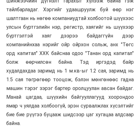
шинжээчийн дүгнэлт гарахыг хүлээж байна гэж
тайлбарладаг. Хэргийг удаашруулж буй өөр нэг
шалтгаан нь нөгөө компаниудтай холбоотой шүүхээс
улсын бүртгэлийн нэр, регистр, хаягийг нь шүүхээр
бүртгэлтэй хаяг дээрээ байдаггүйн дээр
компанийнхаа нэрийг ойр ойрхон сольж, анх "Төгс
орд капитал" ХХК байснаа одоо "Танан орд капитал"
болж өөрчилсөн байна. Тэд иргэдэд байр
худалдахдаа заримд нь 1 м.кв-ыг 1.2 сая, заримд нь
1.5 сая төгрөгөөр тооцож, бэлэн мөнгөнөөс гадна
машин тэрэг зэрэг бартер оролцуулан авсан байдаг.
Манай цагдаа, шүүхийн байгууллагууд хоорондоо
ямар ч уялдаа холбоогүй, эрэн сурвалжлах хүсэлтийг
бие бие рүүгээ буцааж шидсээр цаг хугацаа алдсаар
байна.