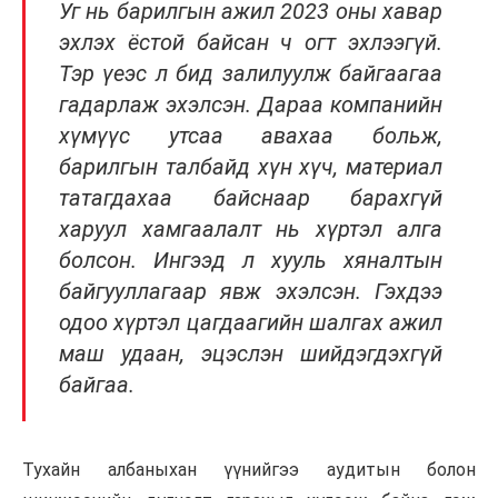
Уг нь барилгын ажил 2023 оны хавар
эхлэх ёстой байсан ч огт эхлээгүй.
Тэр үеэс л бид залилуулж байгаагаа
гадарлаж эхэлсэн. Дараа компанийн
хүмүүс утсаа авахаа больж,
барилгын талбайд хүн хүч, материал
татагдахаа байснаар барахгүй
харуул хамгаалалт нь хүртэл алга
болсон. Ингээд л хууль хяналтын
байгууллагаар явж эхэлсэн. Гэхдээ
одоо хүртэл цагдаагийн шалгах ажил
маш удаан, эцэслэн шийдэгдэхгүй
байгаа.
Тухайн албаныхан үүнийгээ аудитын болон