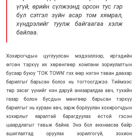
үгүй, өрийн сүлжээнд орсон тус гэр
бүл сэтгэл зүйн асар том хямрал,
хүндрэлийг туулж байгаагаа хэлж
байлаа.
Хохирогчдын цуглуулсан мэдээллээр, иргэдийн
өгсөн тэрхүү их хөрөнгөөр компани зориулалтын
бусаар буюу ‘TOK TOWN’ гэх өөр нэгэн таван давхар
барилгыг барьсан болох нь тогтоогджээ. Тиймээс
төр засаг үүнийг нэн даруй анхааралдаа авч, тухайн
газар болон бусдын мөнгөөр барьсан тэрхүү
барилгыг нь хураан авч, зарж борлуулан хохирогчдын
хохирлыг яаралтай барагдуулах ёстой гэсэн
шаардлагыг тавьж байна. Энэ бол анхнаасаа байр
ашиглалтад оруулах зорилгогүй, зохион