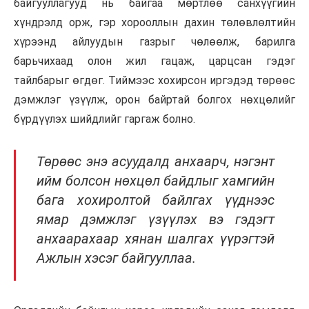
байгууллагууд нь байгаа мөртлөө санхүүгийн
хүндрэлд орж, гэр хорооллын дахин төлөвлөлтийн
хүрээнд айлуудын газрыг чөлөөлж, барилга
барьчихаад олон жил гацаж, царцсан гэдэг
тайлбарыг өгдөг. Тиймээс хохирсон иргэдэд төрөөс
дэмжлэг үзүүлж, орон байртай болгох нөхцөлийг
бүрдүүлэх шийдлийг гаргаж болно.
Төрөөс энэ асуудалд анхаарч, нэгэнт
ийм болсон нөхцөл байдлыг хамгийн
бага хохиролтой байлгах үүднээс
ямар дэмжлэг үзүүлэх вэ гэдэгт
анхаарахаар хянан шалгах үүрэгтэй
Ажлын хэсэг байгууллаа.