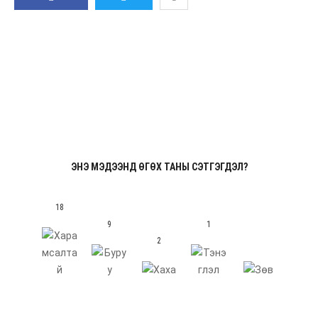
GOOGLE PLUS
LINKEDIN
И-
ХУВААЛЦАХ
ЖИРГЭХ
МЭЙЛ
ЭНЭ МЭДЭЭНД ӨГӨХ ТАНЫ СЭТГЭГДЭЛ?
18
9
1
2