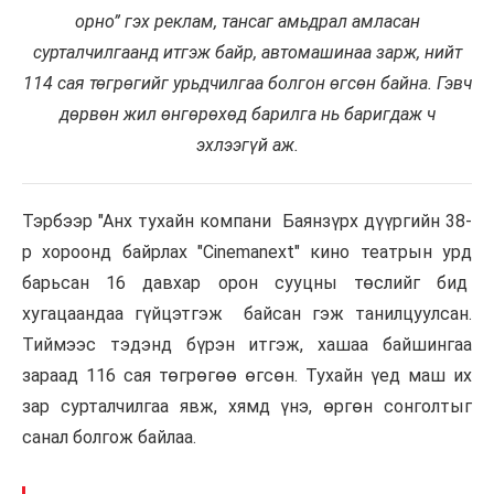
орно” гэх реклам, тансаг амьдрал амласан
сурталчилгаанд итгэж байр, автомашинаа зарж, нийт
114 сая төгрөгийг урьдчилгаа болгон өгсөн байна. Гэвч
дөрвөн жил өнгөрөхөд барилга нь баригдаж ч
эхлээгүй аж.
Тэрбээр "Анх тухайн компани Баянзүрх дүүргийн 38-
р хороонд байрлах "Cinemanext" кино театрын урд
барьсан 16 давхар орон сууцны төслийг бид
хугацаандаа гүйцэтгэж байсан гэж танилцуулсан.
Тиймээс тэдэнд бүрэн итгэж, хашаа байшингаа
зараад 116 сая төгрөгөө өгсөн. Тухайн үед маш их
зар сурталчилгаа явж, хямд үнэ, өргөн сонголтыг
санал болгож байлаа.