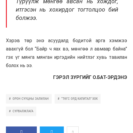
Түрүүлж мөнгөө авсан нь хождог,
итгэсэн нь хохирдог тогтолцоо бий
болжээ.
Хэрэв төр энэ асуудалд бодитой арга хэмжээ
авахгүй бол “Байр ч яах вэ, мөнгөө л авмаар байна”
гэх үг мянга мянган иргэдийн нийтлэг хувь тавилан
болох нь ээ.
ГЭРЭЛ ЗУРГИЙГ О.БАТ-ЭРДЭНЭ
ОРОН СУУЦНЫ ЗАЛИЛАН
“ТӨГС ОРД КАПИТАЛ” ХХК
СУРВАЛЖЛАГА