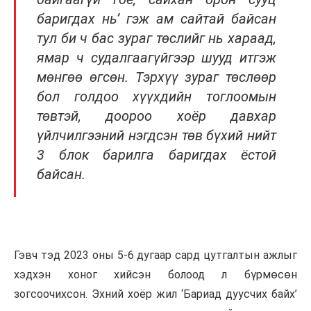
баригдах нь’ гэж ам сайтай байсан
тул би ч бас зураг төслийг нь хараад,
ямар ч судалгаагүйгээр шууд итгэж
мөнгөө өгсөн. Тэрхүү зураг төслөөр
бол голдоо хүүхдийн тоглоомын
төвтэй, доороо хоёр давхар
үйлчилгээний нэгдсэн төв бүхий нийт
3 блок барилга баригдах ёстой
байсан.
Гэвч тэд 2023 оны 5-6 дугаар сард цутгалтын ажлыг
хэдхэн хоног хийсэн болоод л бүрмөсөн
зогсоочихсон. Эхний хоёр жил ‘Бариад дуусчих байх’