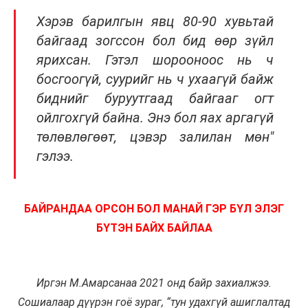
Хэрэв барилгын явц 80-90 хувьтай
байгаад зогссон бол бид өөр зүйл
ярихсан. Гэтэл шорооноос нь ч
босгоогүй, суурийг нь ч ухаагүй байж
биднийг буруутгаад байгааг огт
ойлгохгүй байна. Энэ бол яах аргагүй
төлөвлөгөөт, цэвэр залилан мөн"
гэлээ.
БАЙРАНДАА ОРСОН БОЛ МАНАЙ ГЭР БҮЛ ЭЛЭГ
БҮТЭН БАЙХ БАЙЛАА
Иргэн М.Амарсанаа 2021 онд байр захиалжээ.
Сошиалаар дүүрэн гоё зураг, “тун удахгүй ашиглалтад