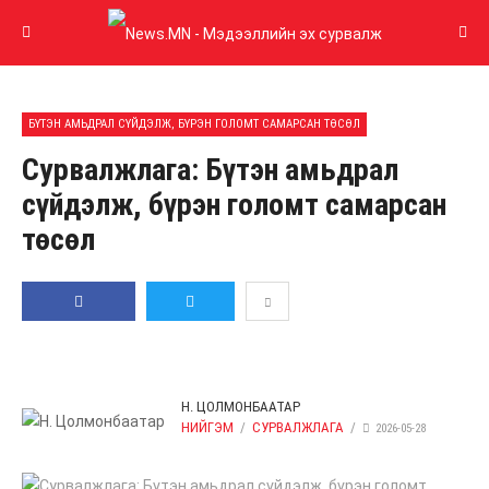
БҮТЭН АМЬДРАЛ СҮЙДЭЛЖ, БҮРЭН ГОЛОМТ САМАРСАН ТӨСӨЛ
Сурвалжлага: Бүтэн амьдрал
сүйдэлж, бүрэн голомт самарсан
төсөл
GOOGLE PLUS
LINKEDIN
И-
ХУВААЛЦАХ
ЖИРГЭХ
МЭЙЛ
Н. ЦОЛМОНБААТАР
НИЙГЭМ
СУРВАЛЖЛАГА
2026-05-28