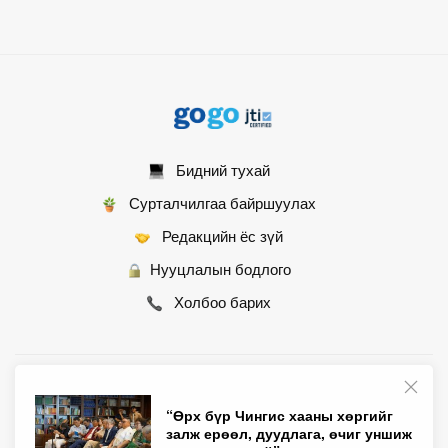
Бидний тухай
Сурталчилгаа байршуулах
Редакцийн ёс зүй
Нууцлалын бодлого
Холбоо барих
© 2007 - 2026 Монгол Контент ХХК • Бүх эрх хуулиар хамгаалагдсан
“Өрх бүр Чингис хааны хөргийг
залж ерөөл, дуудлага, өчиг уншиж