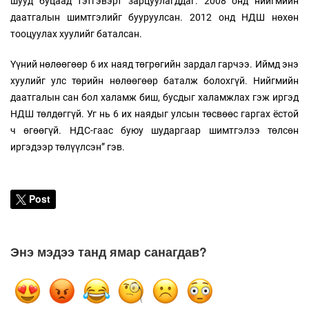
шууд буцаад тэтгэвэрт зарцуулагддаг. 2008 онд нийгмийн
даатгалын шимтгэлийг бууруулсан. 2012 онд НДШ нөхөн
тооцуулах хуулийг баталсан.
Үүний нөлөөгөөр 6 их наяд төгрөгийн зардал гарчээ. Иймд энэ
хуулийг улс төрийн нөлөөгөөр баталж болохгүй. Нийгмийн
даатгалын сан бол халамж биш, бусдыг халамжлах гэж иргэд
НДШ төлдөггүй. Уг нь 6 их наядыг улсын төсвөөс гаргах ёстой
ч өгөөгүй. НДС-гаас буюу шударгаар шимтгэлээ төлсөн
иргэдээр төлүүлсэн” гэв.
Post
Энэ мэдээ танд ямар санагдав?