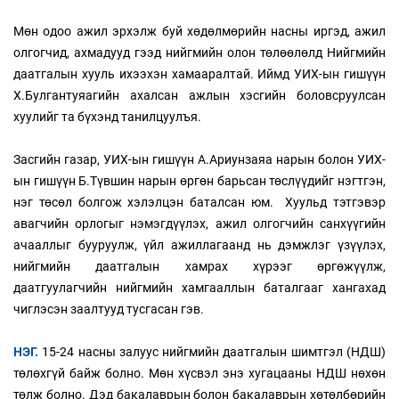
Мөн одоо ажил эрхэлж буй хөдөлмөрийн насны иргэд, ажил
олгогчид, ахмадууд гээд нийгмийн олон төлөөлөлд Нийгмийн
даатгалын хууль ихээхэн хамааралтай. Иймд УИХ-ын гишүүн
Х.Булгантуяагийн ахалсан ажлын хэсгийн боловсруулсан
хуулийг та бүхэнд танилцуулъя.
Засгийн газар, УИХ-ын гишүүн А.Ариунзаяа нарын болон УИХ-
ын гишүүн Б.Түвшин нарын өргөн барьсан төслүүдийг нэгтгэн,
нэг төсөл болгож хэлэлцэн баталсан юм. Хуульд тэтгэвэр
авагчийн орлогыг нэмэгдүүлэх, ажил олгогчийн санхүүгийн
ачааллыг бууруулж, үйл ажиллагаанд нь дэмжлэг үзүүлэх,
нийгмийн даатгалын хамрах хүрээг өргөжүүлж,
даатгуулагчийн нийгмийн хамгааллын баталгааг хангахад
чиглэсэн заалтууд тусгасан гэв.
НЭГ.
15-24 насны залуус нийгмийн даатгалын шимтгэл (НДШ)
төлөхгүй байж болно. Мөн хүсвэл энэ хугацааны НДШ нөхөн
төлж болно. Дэд бакалаврын болон бакалаврын хөтөлбөрийн