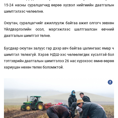
15-24 насны суралцагчид өөрөө хүсвэл нийгмийн даатгалын
шимтгэлээс чөлөөлнө.
Оюутан, суралцагчийг ажиллуулж байгаа ажил олгогч зөвхөн
Үйлдвэрлэлийн осол, мэргэжлээс шалтгаалсан өвчний
даатгалын шимтгэл төлнө.
Бусдаар оюутан залуус гар дээр авч байгаа цалингаас ямар ч
шимтгэл төлөхгүй. Хэрэв НДШ-ээс чөлөөлөгдөх хүсэлтэй бол
тэтгэврийн даатгалын шимтгэлээ 26 нас хүрэхээс өмнө өөрөө
хариуцан нөхөн төлөх боломжтой.