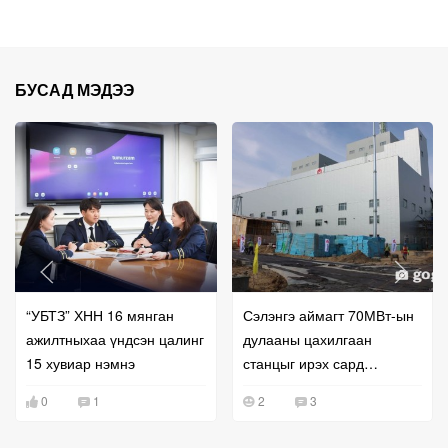
БУСАД МЭДЭЭ
“УБТЗ” ХНН 16 мянган
Сэлэнгэ аймагт 70МВт-ын
ажилтныхаа үндсэн цалинг
дулааны цахилгаан
15 хувиар нэмнэ
станцыг ирэх сард
ашиглалтад оруулна
0
1
2
3