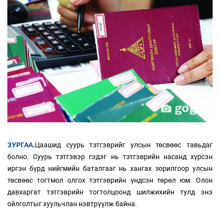
ЗУРГАА.
Цаашид суурь тэтгэврийг улсын төсвөөс тавьдаг
болно. Суурь тэтгэвэр гэдэг нь тэтгэврийн насанд хүрсэн
иргэн бүрд нийгмийн баталгааг нь хангах зорилгоор улсын
төсвөөс тогтмол олгох тэтгэврийн үндсэн төрөл юм. Олон
давхаргат тэтгэврийн тогтолцоонд шилжихийн тулд энэ
ойлголтыг хуульчлан нэвтрүүлж байна.