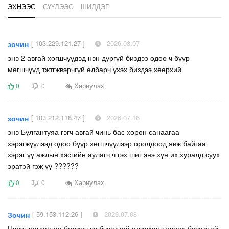
ЭХНЭЭС
СҮҮЛЭЭС
ШИЛДЭГ
[ 103.229.121.27 ]
2026.08.07
зочин
энэ 2 авгай хөгшчүүдэд нэн дургүй биздээ одоо ч бүүр
мөгшчүүд тжтгжвэрчгүй өлбарч үхэх биздээ хөөрхий
Хариулах
0
0
[ 103.212.118.47 ]
2026.07.16
зочин
энэ Булгантуяа гэгч авгай чинь бас хорон санаагаа
хэрэгжүүлээд одоо бүүр хөгшчүүлээр оролдоод явж байгаа
хэрэг үү ажлын хэсгийн аулагч ч гэх шиг энэ хүн их хуралд суух
эратэй гэж үү ??????
Хариулах
0
0
[ 59.153.112.26 ]
2026.07.08
Зочин
Цэрэг цагдаагаа болиоч ээ бусадтай адилхан төлөөд бусадтай