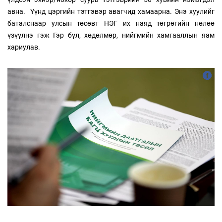
авна. Үүнд цэргийн тэтгэвэр авагчид хамаарна. Энэ хуулийг
баталснаар улсын төсөвт НЭГ их наяд төгрөгийн нөлөө
үзүүлнэ гэж Гэр бүл, хөдөлмөр, нийгмийн хамгааллын яам
хариулав.