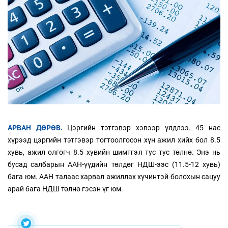
АРВАН ДӨРӨВ.
Цэргийн тэтгэвэр хэвээр үлдлээ. 45 нас
хүрээд цэргийн тэтгэвэр тогтоолгосон хүн ажил хийх бол 8.5
хувь, ажил олгогч 8.5 хувийн шимтгэл тус тус төлнө. Энэ нь
бусад салбарын ААН-үүдийн төлдөг НДШ-ээс (11.5-12 хувь)
бага юм. ААН талаас харвал ажиллах хүчинтэй болохын сацуу
арай бага НДШ төлнө гэсэн үг юм.