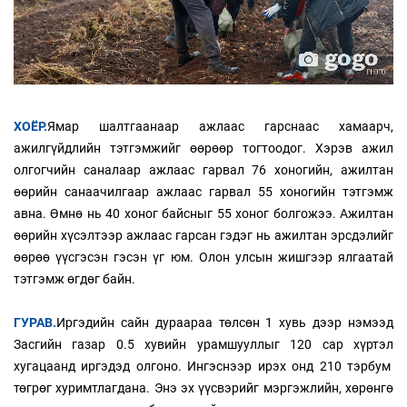
ХОЁР.
Ямар шалтгаанаар ажлаас гарснаас хамаарч,
ажилгүйдлийн тэтгэмжийг өөрөөр тогтоодог. Хэрэв ажил
олгогчийн саналаар ажлаас гарвал 76 хоногийн, ажилтан
өөрийн санаачилгаар ажлаас гарвал 55 хоногийн тэтгэмж
авна. Өмнө нь 40 хоног байсныг 55 хоног болгожээ. Ажилтан
өөрийн хүсэлтээр ажлаас гарсан гэдэг нь ажилтан эрсдэлийг
өөрөө үүсгэсэн гэсэн үг юм. Олон улсын жишгээр ялгаатай
тэтгэмж өгдөг байн.
ГУРАВ.
Иргэдийн сайн дураараа төлсөн 1 хувь дээр нэмээд
Засгийн газар 0.5 хувийн урамшууллыг 120 сар хүртэл
хугацаанд иргэдэд олгоно. Ингэснээр ирэх онд 210 тэрбум
төгрөг хуримтлагдана. Энэ эх үүсвэрийг мэргэжлийн, хөрөнгө