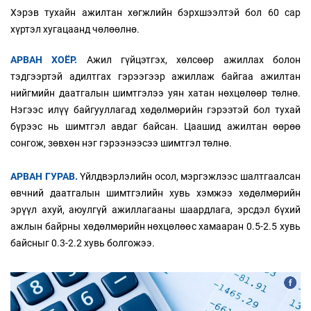
Хэрэв тухайн ажилтан хөгжлийн бэрхшээлтэй бол 60 сар
хүртэл хугацаанд чөлөөлнө.
АРВАН ХОЁР.
Ажил гүйцэтгэх, хөлсөөр ажиллах болон
тэдгээртэй адилтгах гэрээгээр ажиллаж байгаа ажилтан
нийгмийн даатгалын шимтгэлээ уян хатан нөхцөлөөр төлнө.
Нэгээс илүү байгууллагад хөдөлмөрийн гэрээтэй бол тухай
бүрээс нь шимтгэл авдаг байсан. Цаашид ажилтан өөрөө
сонгож, зөвхөн нэг гэрээнээсээ шимтгэл төлнө.
АРВАН ГУРАВ.
Үйлдвэрлэлийн осол, мэргэжлээс шалтгаалсан
өвчний даатгалын шимтгэлийн хувь хэмжээ хөдөлмөрийн
эрүүл ахуй, аюулгүй ажиллагааны шаардлага, эрсдэл бүхий
ажлын байрны хөдөлмөрийн нөхцөлөөс хамааран 0.5-2.5 хувь
байсныг 0.3-2.2 хувь болгожээ.