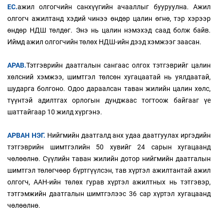
ЕС.
ажил олгогчийн санхүүгийн ачааллыг бууруулна. Ажил
олгогч ажилтанд хэдий чинээ өндөр цалин өгнө, тэр хэрээр
өндөр НДШ төлдөг. Энэ нь цалин нэмэхэд саад болж байв.
Иймд ажил олгогчийн төлөх НДШ-ийн дээд хэмжээг заасан.
АРАВ.
Тэтгэврийн даатгалын сангаас олгох тэтгэврийг цалин
хөлсний хэмжээ, шимтгэл төлсөн хугацаатай нь уялдаатай,
шударга болгоно. Одоо дараалсан таван жилийн цалин хөлс,
түүнтэй адилтгах орлогын дунджаас тогтоож байгааг үе
шаттайгаар 10 жилд хүргэнэ.
АРВАН НЭГ.
Нийгмийн даатгалд анх удаа даатгуулах иргэдийн
тэтгэврийн шимтгэлийн 50 хувийг 24 сарын хугацаанд
чөлөөлнө. Сүүлийн таван жилийн дотор нийгмийн даатгалын
шимтгэл төлөгчөөр бүртгүүлсэн, тав хүртэл ажилтантай ажил
олгогч, ААН-ийн төлөх гурав хүртэл ажилтных нь тэтгэвэр,
тэтгэмжийн даатгалын шимтгэлээс 36 сар хүртэл хугацаанд
чөлөөлнө.