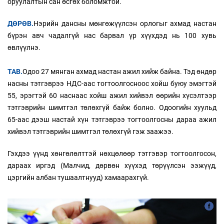
оруулалтын сан өсгөх боломжтой.
ДӨРӨВ.
Нэрийн дансны мөнгөжүүлсэн орлогыг ахмад настан
бүрэн авч чадалгүй нас барвал үр хүүхдэд нь 100 хувь
өвлүүлнэ.
ТАВ.
Одоо 27 мянган ахмад настан ажил хийж байна. Тэд өндөр
насны тэтгэврээ НДС-аас тогтоолгосноос хойш буюу эмэгтэй
55, эрэгтэй 60 наснаас хойш ажил хийвэл өөрийн хүсэлтээр
тэтгэврийн шимтгэл төлөхгүй байж болно. Одоогийн хуульд
65-аас дээш настай хүн тэтгэврээ тогтоолгосны дараа ажил
хийвэл тэтгэврийн шимтгэл төлөхгүй гэж заажээ.
Гэхдээ үүнд хөнгөлөлттэй нөхцөлөөр тэтгэвэр тогтоолгосон,
дараах иргэд (Малчид, дөрвөн хүүхэд төрүүлсэн ээжүүд,
цэргийн албан тушаалтнууд) хамаарахгүй.