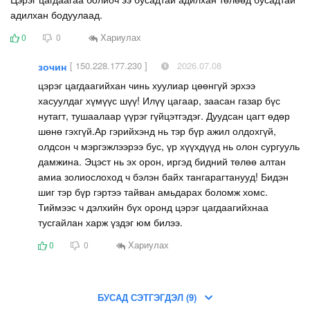
адилхан бодуулаад.
Хариулах
0
0
[ 150.228.177.230 ]
2026.07.08
зочин
цэрэг цагдаагийхан чинь хуулиар цөөнгүй эрхээ
хасуулдаг хүмүүс шүү! Илүү цагаар, заасан газар бүс
нутагт, тушаалаар үүрэг гүйцэтгэдэг. Дуудсан цагт өдөр
шөнө гэхгүй.Ар гэрийхэнд нь тэр бүр ажил олдохгүй,
олдсон ч мэргэжлээрээ бус, үр хүүхдүүд нь олон сургууль
дамжина. Эцэст нь эх орон, иргэд бидний төлөө алтан
амиа золиослоход ч бэлэн байх тангарагтанууд! Бидэн
шиг тэр бүр гэртээ тайван амьдарах боломж хомс.
Тиймээс ч дэлхийн бүх оронд цэрэг цагдаагийхнаа
тусгайлан харж үздэг юм билээ.
Хариулах
0
0
БУСАД СЭТГЭГДЭЛ (9)