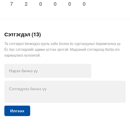
2
0
0
0
0
7
Сэтгэгдэл (13)
Та сэтгэгдэл бичихдээ хууль зүйн болон ёс суртахууныг баримтална уу.
Ёс бус сэтгэгдлийг админ устгах эрхтэй. Мэдээний сэтгэгдэлд GoGo.mn
хариуцлага хүлээхгүй.
Илгээх