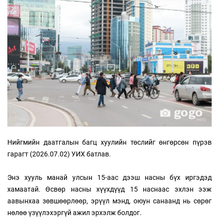
Нийгмийн даатгалын багц хуулийн төслийг өнгөрсөн пүрэв
гарагт (2026.07.02) УИХ батлав.
Энэ хууль манай улсын 15-аас дээш насны бүх иргэдэд
хамаатай. Өсвөр насны хүүхдүүд 15 наснаас эхлэн ээж
аавынхаа зөвшөөрлөөр, эрүүл мэнд, оюун санаанд нь сөрөг
нөлөө үзүүлэхэргүй ажил эрхэлж болдог.