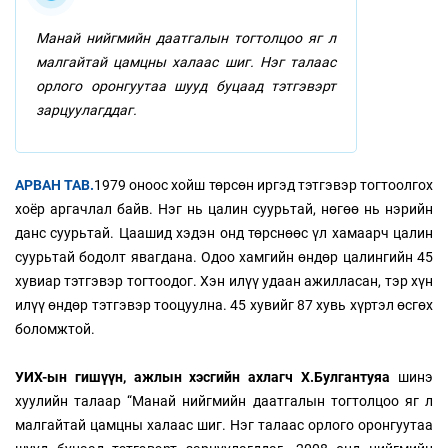
Манай нийгмийн даатгалын тогтолцоо яг л
малгайтай цамцны халаас шиг. Нэг талаас
орлого оронгуутаа шууд буцаад тэтгэвэрт
зарцуулагддаг.
АРВАН ТАВ.
1979 оноос хойш төрсөн иргэд тэтгэвэр тогтоолгох
хоёр аргачлал байв. Нэг нь цалин суурьтай, нөгөө нь нэрийн
данс суурьтай. Цаашид хэдэн онд төрснөөс үл хамаарч цалин
суурьтай бодолт явагдана. Одоо хамгийн өндөр цалингийн 45
хувиар тэтгэвэр тогтоодог. Хэн илүү удаан ажилласан, тэр хүн
илүү өндөр тэтгэвэр тооцуулна. 45 хувийг 87 хувь хүртэл өсгөх
боломжтой.
УИХ-ын гишүүн, ажлын хэсгийн ахлагч Х.Булгантуяа
шинэ
хуулийн талаар “Манай нийгмийн даатгалын тогтолцоо яг л
малгайтай цамцны халаас шиг. Нэг талаас орлого оронгуутаа