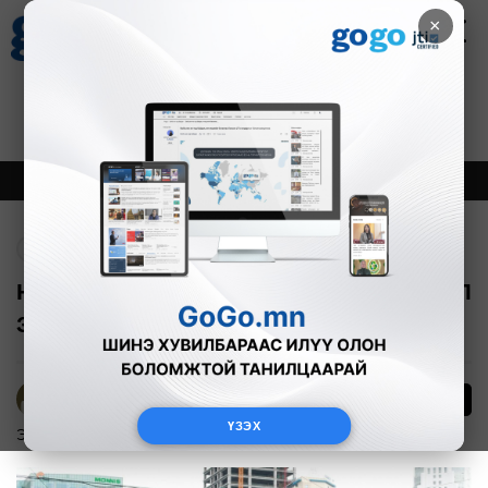
×
Цаг агаар
Зурхай
Валютын ханш
30
8.08
$
3594₮
Онцлох
Шинэ
Тренд
Буцах
Нийгмийн даатгалын багц хуулийн ГОЛ
ЗААЛТУУД
Б.Эрдэнэчимэг
ҮЗЭХ
Эдийн засаг
2026-07-06