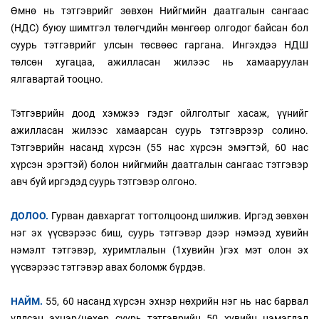
Өмнө нь тэтгэврийг зөвхөн Нийгмийн даатгалын сангаас
(НДС) буюу шимтгэл төлөгчдийн мөнгөөр олгодог байсан бол
суурь тэтгэврийг улсын төсвөөс гаргана. Ингэхдээ НДШ
төлсөн хугацаа, ажилласан жилээс нь хамааруулан
ялгавартай тооцно.
Тэтгэврийн доод хэмжээ гэдэг ойлголтыг хасаж, үүнийг
ажилласан жилээс хамаарсан суурь тэтгэврээр солино.
Тэтгэврийн насанд хүрсэн (55 нас хүрсэн эмэгтэй, 60 нас
хүрсэн эрэгтэй) болон нийгмийн даатгалын сангаас тэтгэвэр
авч буй иргэдэд суурь тэтгэвэр олгоно.
ДОЛОО.
Гурван давхаргат тогтолцоонд шилжив. Иргэд зөвхөн
нэг эх үүсвэрээс биш, суурь тэтгэвэр дээр нэмээд хувийн
нэмэлт тэтгэвэр, хуримтлалын (1хувийн )гэх мэт олон эх
үүсвэрээс тэтгэвэр авах боломж бүрдэв.
НАЙМ.
55, 60 насанд хүрсэн эхнэр нөхрийн нэг нь нас барвал
үлдсэн эхнэр/нөхөр суурь тэтгэврийн 50 хувийн нэмэгдэл