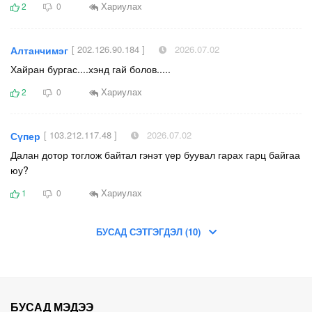
Хариулах
2
0
[ 202.126.90.184 ]
2026.07.02
Алтанчимэг
Хайран бургас....хэнд гай болов.....
Хариулах
2
0
[ 103.212.117.48 ]
2026.07.02
Сүпер
Далан дотор тоглож байтал гэнэт үер буувал гарах гарц байгаа
юу?
Хариулах
1
0
БУСАД СЭТГЭГДЭЛ (10)
БУСАД МЭДЭЭ