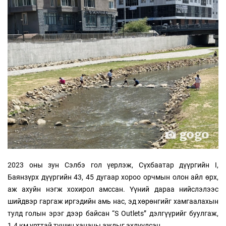
2023 оны зун Сэлбэ гол үерлэж, Сүхбаатар дүүргийн I,
Баянзүрх дүүргийн 43, 45 дугаар хороо орчмын олон айл өрх,
аж ахуйн нэгж хохирол амссан. Үүний дараа нийслэлээс
шийдвэр гаргаж иргэдийн амь нас, эд хөрөнгийг хамгаалахын
тулд голын эрэг дээр байсан “S Outlets” дэлгүүрийг буулгаж,
1.4 км урттай түшиц хананы ажлыг эхлүүлсэн.