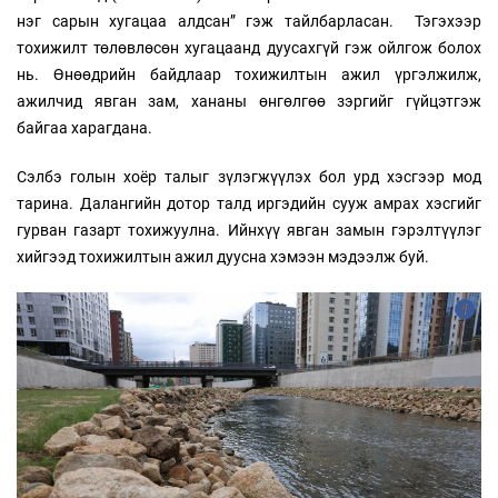
нэг сарын хугацаа алдсан” гэж тайлбарласан. Тэгэхээр
тохижилт төлөвлөсөн хугацаанд дуусахгүй гэж ойлгож болох
нь. Өнөөдрийн байдлаар тохижилтын ажил үргэлжилж,
ажилчид явган зам, хананы өнгөлгөө зэргийг гүйцэтгэж
байгаа харагдана.
Сэлбэ голын хоёр талыг зүлэгжүүлэх бол урд хэсгээр мод
тарина. Далангийн дотор талд иргэдийн сууж амрах хэсгийг
гурван газарт тохижуулна. Ийнхүү явган замын гэрэлтүүлэг
хийгээд тохижилтын ажил дуусна хэмээн мэдээлж буй.