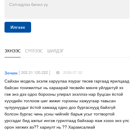
Илгээх
ЭХНЭЭС
СҮҮЛЭЭС
ШИЛДЭГ
[ 202.21.120.222 ]
2026.07.02
Зочин
Сайхан модель эхэлж харуулаа язураг төсөв гаргаад ярилцаад
байсан тохижилтыг нь хараарай төсвийн мөнгө уйлдаггүй ээ
гэж энэ дээ одоо борооны улирал эхэллээ нар буцсан ёстой
хүүхдийн тоглоом шиг жижиг горхины хажуугаар тавьсан
чулуунуудыг ёстой хамаад одно доо бургаснууд байхгүй
болсон бургас чинь усны чийгийг барьж усыг тогтвортой
урсгадаг бид ажлыг ингэж гурилтаад байхаар яаж хэзээ энэ улс
орон хөгжих вэ?? хариулт нь ?? Харамсалиай