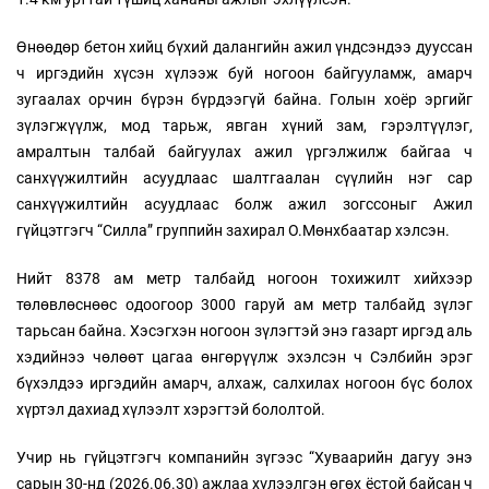
Өнөөдөр бетон хийц бүхий далангийн ажил үндсэндээ дууссан
ч иргэдийн хүсэн хүлээж буй ногоон байгууламж, амарч
зугаалах орчин бүрэн бүрдээгүй байна. Голын хоёр эргийг
зүлэгжүүлж, мод тарьж, явган хүний зам, гэрэлтүүлэг,
амралтын талбай байгуулах ажил үргэлжилж байгаа ч
санхүүжилтийн асуудлаас шалтгаалан сүүлийн нэг сар
санхүүжилтийн асуудлаас болж ажил зогссоныг Ажил
гүйцэтгэгч “Силла” группийн захирал О.Мөнхбаатар хэлсэн.
Нийт 8378 ам метр талбайд ногоон тохижилт хийхээр
төлөвлөснөөс одоогоор 3000 гаруй ам метр талбайд зүлэг
тарьсан байна. Хэсэгхэн ногоон зүлэгтэй энэ газарт иргэд аль
хэдийнээ чөлөөт цагаа өнгөрүүлж эхэлсэн ч Сэлбийн эрэг
бүхэлдээ иргэдийн амарч, алхаж, салхилах ногоон бүс болох
хүртэл дахиад хүлээлт хэрэгтэй бололтой.
Учир нь гүйцэтгэгч компанийн зүгээс “Хуваарийн дагуу энэ
сарын 30-нд (2026.06.30) ажлаа хүлээлгэн өгөх ёстой байсан ч