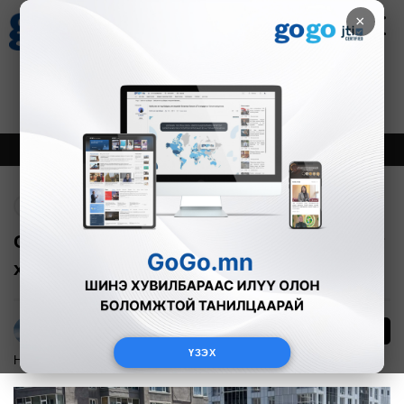
×
Цаг агаар
Зурхай
Валютын ханш
27
8.06
$
3594₮
Онцлох
Шинэ
Тренд
Буцах
Сэлбийн эргийн хэсэгхэн ногоон зүлэг
хотынхонд юу хэрэгтэйг илтгэж байна
2
Г.Тэгшсүрэн
ҮЗЭХ
Нийгэм
2026-06-30