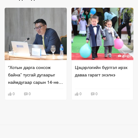
“Хотын дарга сонсож
Цэцэрлэгийн бүртгэл ирэх
байна” тусгай дугаарыг
даваа гарагт эхэлнэ
наймдугаар сарын 14-нөөс
ажиллуулж эхэлнэ
0
0
0
0