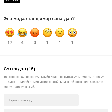
Энэ мэдээ танд ямар санагдав?
4
3
1
1
1
17
Сэтгэгдэл (15)
Та сэтгэгдэл бичихдээ хууль зүйн болон ёс суртахууныг баримтална уу.
Ёс бус сэтгэгдлийг админ устгах эрхтэй. Мэдээний сэтгэгдэлд GoGo.mn
хариуцлага хүлээхгүй.