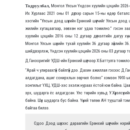
Монгол Улсын Үндсэн хуулийн цэцийн 2026 
Тодруулбал,
Их Хурлаас 2021 оны 01 дүгээр сарын 15-ны өдөр баталса
хэсгийн “Улсын дээд шүүхийн Ерөнхий шүүгчийг Улсын дээд
жилийн хугацаагаар, зөвхөн нэг удаа томилно.” гэсэн з
хуулийн цэцийн 2016 оны 12 дугаар дүгнэлтийн дагуу хүч
Монгол Улсын шүүхийн тухай хуулийн 36 дугаар зүйлийн 36.
шийдвэрлэж, Үндсэн хуулийн цэцийн 2026 оны 03 дугаар то
Д.Ганзоригийг УДШ-ийн Ерөнхий шүүгчээр Х.Баттулга томилсо
"Арай ч улираахгүй байлгүй дээ. Дахин ажиллая гэхээс Д.Г
алдагдана, ашиг сонирхлын зөрчил болно" хэмээн УИХ-ын г
хонгилыг ҮХЦ, УДШ-ээс эхэлж нураах ёстой юм байна. Цаа
эрх, шударга ёс алдагдсан. Улс төрийн хувьд У.Хүрэлсүх
байна. Шүүх шударга бус байна. Үүний төлөө АН тууштай тэ
байгаа билээ.
Одоо Дээд шүүхээс дараагийн Ерөнхий шүүгчийн нэри