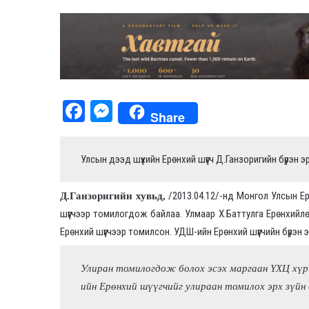
Fa
M
Share
ce
es
bo
se
Улсын дээд шүүхийн Ерөнхий шүүгч Д.Ганзоригийн бүрэн э
ok
ng
er
/2013.04.12/-нд Монгол Улсын Ер
Д.Ганзоригийн хувьд,
шүүгчээр томилогдож байлаа. Улмаар Х.Баттулга Ерөнхийлө
Ерөнхий шүүгчээр томилсон. УДШ-ийн Ерөнхий шүүгчийн бүрэн 
Улиран томилогдож болох эсэх маргаан ҮХЦ хүр
ийн Ерөнхий шүүгчийг улираан томилох эрх зүйн 