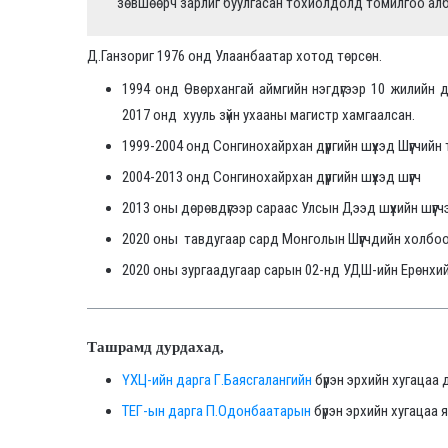
зөвшөөрч зарлиг буулгасан тохиолдолд томилгоо ал
Д.Ганзориг 1976 онд Улаанбаатар хотод төрсөн.
1994 онд Өвөрхангай аймгийн нэгдүгээр 10 жилийн д
2017 онд хууль зүйн ухааны магистр хамгаалсан.
1999-2004 онд Сонгинохайрхан дүүргийн шүүхэд Шүүгчийн
2004-2013 онд Сонгинохайрхан дүүргийн шүүхэд шүүгч
2013 оны дөрөвдүгээр сараас Улсын Дээд шүүхийн шүү
2020 оны тавдугаар сард Монголын Шүүгчдийн холбоон
2020 оны зургаадугаар сарын 02-нд УДШ-ийн Ерөнхий
Ташрамд дурдахад,
ҮХЦ-ийн дарга Г.Баясгалангийн
бүрэн эрхийн хугацаа 
ТЕГ-ын дарга П.Одонбаатарын
бүрэн эрхийн хугацаа 