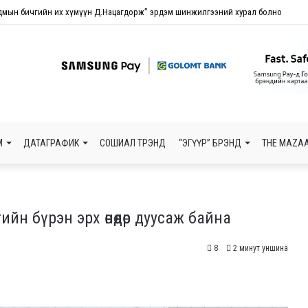
лгантай зэрэгцэн дэлбэрэх нийгмийн уур амьсгал
М
ДАТАГРАФИК
СОШИАЛ ТРЭНД
“ЭГҮҮР” БРЭНД
THE MAZAA
н бүрэн эрх өнөөдөр дуусаж байна
8
2 минут уншина