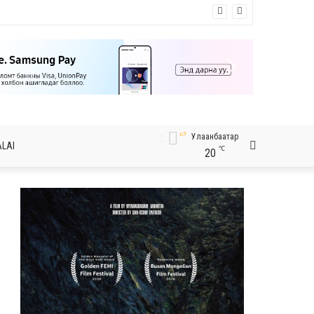
Улаанбаатар
Хайх
LAI
℃
20