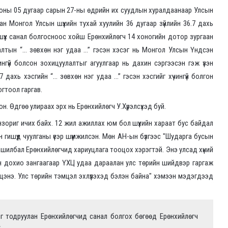
оны 05 дугаар сарын 27-ны өдрийн их суудлын хуралдаанаар Улсын
н Монгол Улсын шүүхийн тухай хуулийн 36 дугаар зүйлийн 36.7 дахь
 шүүх санал болгосноос хойш Ерөнхийлөгч 14 хоногийн дотор зургаан
аалтын “… зөвхөн нэг удаа …” гэсэн хэсэг нь Монгол Улсын Үндсэн
ингүй болсон зохицуулалтыг агуулгаар нь дахин сэргээсэн гэж үзэн
7 дахь хэсгийн “… зөвхөн нэг удаа …” гэсэн хэсгийг хүчингүй болгон
гтоол гаргав.
н. Өдгөө улираах эрх нь Ерөнхийлөгч У.Хүрэлсүхэд буй.
анзориг ичих байх. 12 жил ажиллах юм бол шүүхийн хараат бус байдал
ишүүд чуулганы үеэр шүүмжилсэн. Мөн АН-ын бүлгээс "Шударга бусын
шилбал Ерөнхийлөгчид хариуцлага тооцох хэрэгтэй. Энэ улсад хүний
ийн дохио зангаагаар ҮХЦ удаа дараалан улс төрийн шийдвэр гаргаж
мцэнэ. Улс төрийн тэмцэл эхлүүлэхэд бэлэн байна" хэмээн мэдэгдээд
йг тодруулан Ерөнхийлөгчид санал болгох бөгөөд Ерөнхийлөгч