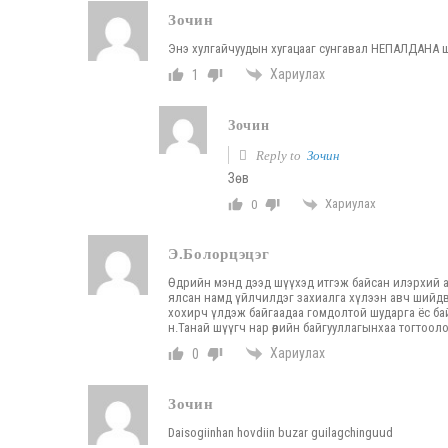
Зочин
Энэ хулгайчуудын хугацааг сунгавал НЕПАЛДАНА 
Хариулах
1
Зочин
Reply to
Зочин
Зөв
Хариулах
0
Э.Болорцэцэг
Өдрийн мэнд дээд шүүхэд итгэж байсан илэрхий а
ялсан намд үйлчилдэг захиалга хүлээн авч шийдвэ
хохирч үлдэж байгаадаа гомдолтой шударга ёс байх
н.Танай шүүгч нар өөрийн байгууллагынхаа тогтоо
Хариулах
0
Зочин
Daisogiinhan hovdiin buzar guilagchinguud