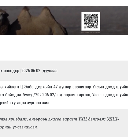
рх өнөөдөр |2026.06.02| дууслаа.
өнхийлөгч Ц.Элбэгдоржийн 47 дугаар зарлигаар Улсын дээд шүүхийн
гч байхдаа буюу /2020.06.02/-нд зарлиг гаргаж, Улсын дээд шүүхийн
эрхийн хугацаа зургаан жил.
тэл яригдаж, өнгөрсөн лхагва гарагт ҮХЦ дэнсэлж УДШ-
орчин үүсгэчихсэн.