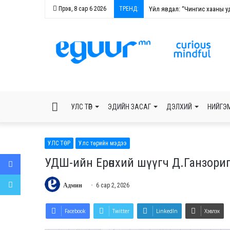
Пүрэв, 8 сар 6 2026
ТРЕНД:
КОП-ын өмнөх хичээлт ба чуу
БАРИМТТАЙ
УЛС ТӨР
ЭДИЙН ЗАСАГ
ДЭЛХИЙ
НИЙГЭ
МЭДЭЭЛНЭ
УЛС ТӨР
Улс төрийн мэдээ
Facebook
УДШ-ийн Ерөнхий шүүгч Д.Ганзоригий
Twitter
Админ
6 сар 2, 2026
Facebook
Twitter
LinkedIn
Хэвлэх