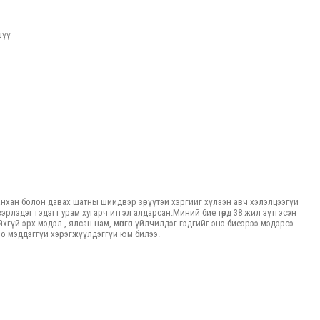
шүү
нхан болон давах шатны шийдвэр зөрүүтэй хэргийг хүлээн авч хэлэлцээгүй
рлэдэг гэдэгт урам хугарч итгэл алдарсан.Миний бие төрд 38 жил зүтгэсэн
гүй эрх мэдэл , ялсан нам, мөнгөн үйлчилдэг гэдгийг энэ биеэрээ мэдэрсэ
лоо мэддэггүй хэрэгжүүлдэггүй юм билээ.