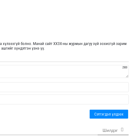
а хүлээхгүй болно. Манай сайт ХХЗХ-ны журмын дагуу зүй зохисгүй зарим
 ашгийг хүндэтгэн үзнэ үү.
2500
Н
э
р
E
m
a
i
l
Шилдэг