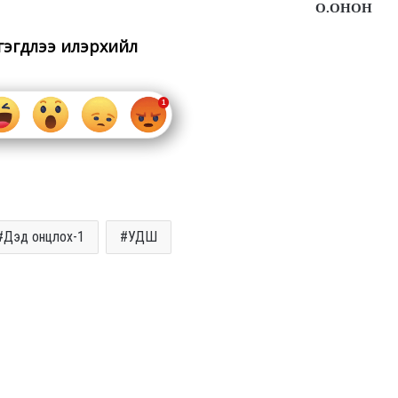
О.ОНОН
гэгдлээ илэрхийл
Дэд онцлох-1
УДШ