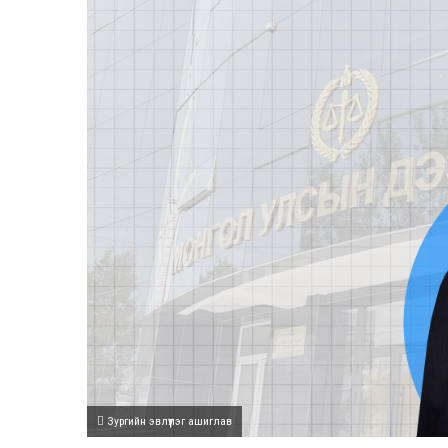
Зургийн эвлүүлэг ашиглав