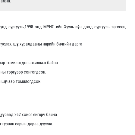
бажна.
унд сургууль,1998 онд МУИС-ийн Хууль зүйн дээд сургууль төгссөн,
 туслах, шүүх хуралдааны нарийн бичгийн дарга
гчээр томилогдон ажиллаж байна.
ы тэргүүнээр сонгогдсон.
 шүүгчээр томилогдсон.
дуусаад 362 хоног өнгөрч байна.
яг гурван сарын дараа дуусна.