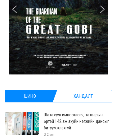
ШИНЭ
ХАНДАЛТ
Шатахуун импортлогч, татварын
өртэй 142 аж ахуйн нэгжийн дансыг
битүүмжлэхгүй
2 мин