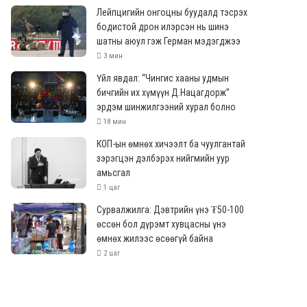
Лейпцигийн онгоцны буудалд тэсрэх
бодистой дрон илэрсэн нь шинэ
шатны аюул гэж Герман мэдэгджээ
3 мин
Үйл явдал: “Чингис хааны удмын
бичгийн их хүмүүн Д.Нацагдорж”
эрдэм шинжилгээний хурал болно
18 мин
КОП-ын өмнөх хичээлт ба чуулгантай
зэрэгцэн дэлбэрэх нийгмийн уур
амьсгал
1 цаг
Сурвалжилга: Дэвтрийн үнэ ₮50-100
өссөн бол дүрэмт хувцасны үнэ
өмнөх жилээс өсөөгүй байна
2 цаг
Г.Дамдинням 4-р сард гарсан
тогтоолыг саяынх мэтээр зарлаж,
төсөвт ирэх 500 тэрбум замхарна