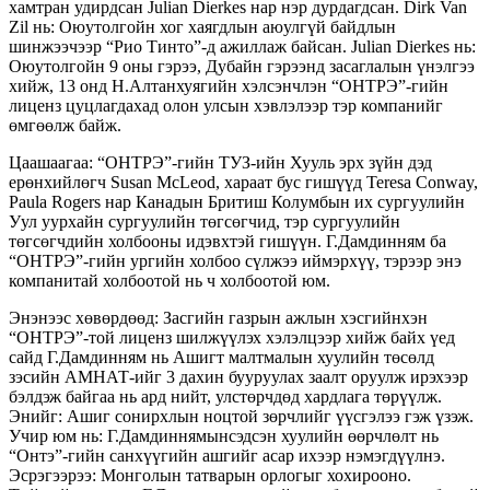
хамтран удирдсан Julian Dierkes нар нэр дурдагдсан. Dirk Van
Zil нь: Оюутолгойн хог хаягдлын аюулгүй байдлын
шинжээчээр “Рио Тинто”-д ажиллаж байсан. Julian Dierkes нь:
Оюутолгойн 9 оны гэрээ, Дубайн гэрээнд засаглалын үнэлгээ
хийж, 13 онд Н.Алтанхуягийн хэлсэнчлэн “ОНТРЭ”-гийн
лиценз цуцлагдахад олон улсын хэвлэлээр тэр компанийг
өмгөөлж байж.
Цаашаагаа: “ОНТРЭ”-гийн ТУЗ-ийн Хууль эрх зүйн дэд
ерөнхийлөгч Su­san McLeod, хараат бус гишүүд Teresa Conway,
Paula Rogers нар Канадын Бритиш Колумбын их сургуулийн
Уул уурхайн сургуулийн төгсөгчид, тэр сургуулийн
төгсөгчдийн холбооны идэвхтэй гишүүн. Г.Дамдинням ба
“ОНТРЭ”-гийн ургийн холбоо сүлжээ иймэрхүү, тэрээр энэ
компанитай холбоотой нь ч холбоотой юм.
Энэнээс хөвөрдөөд: Засгийн газрын ажлын хэсгийнхэн
“ОНТРЭ”-той лиценз шилжүүлэх хэлэлцээр хийж байх үед
сайд Г.Дамдинням нь Ашигт малтмалын хуулийн төсөлд
зэсийн АМНАТ-ийг 3 дахин бууруулах заалт оруулж ирэхээр
бэлдэж байгаа нь ард нийт, улстөрчдөд хардлага төрүүлж.
Энийг: Ашиг сонирхлын ноцтой зөрчлийг үүсгэлээ гэж үзэж.
Учир юм нь: Г.Дамдиннямынсэдсэн хуулийн өөрчлөлт нь
“Онтэ”-гийн санхүүгийн ашгийг асар ихээр нэмэгдүүлнэ.
Эсрэгээрээ: Монголын татварын орлогыг хохирооно.