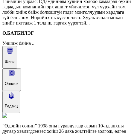
Тиймийн учраас: Г.Дамдинням хувийн холбоо хамаарал бүхий
гадаадын компанийн эрх ашигт үйлчилсэн уул уурхайн том
лобби хийж байж болзошгүй гэдэг монголчуудын хардлага
зүй ёсны юм. Өөрийнх нь хүссэнчлэн: Хууль хяналтынхан
энийг нягталж 1 талд нь гаргах үүрэгтэй...
Ө.БАТБИЛЭГ
Уншиж байна ...
Шинэ
Онцлох
Редакц
“Өдрийн сонин” 1998 оны гуравдугаар сарын 10-нд анхны
дугаар хэвлэгдсэнээс хойш 26 дахь жилтэйгээ золгож, өдгөө