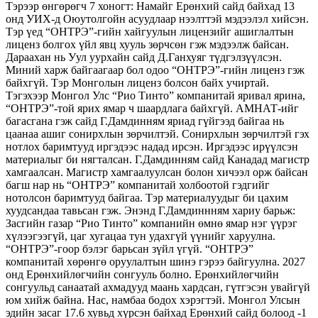
Тэрээр өнгөрөгч 7 хоногт: Намайг Ерөнхий сайд байхад 13
онд УИХ-д Оюутолгойн асуудлаар нээлттэй мэдээлэл хийсэн.
Тэр үед “ОНТРЭ”-гийн хайгуулын лицензийг ашиглалтын
лиценз болгох үйл явц хууль зөрчсөн гэж мэдээлж байсан.
Дараахан нь Уул уурхайн сайд Д.Ганхуяг түдгэлзүүлсэн.
Миний харж байгаагаар бол одоо “ОНТРЭ”-гийн лиценз гэж
байхгүй. Тэр Монголын лиценз болсон байх учиртай.
Тэгэхээр Монгол Улс “Рио Тинто” компанитай яривал ярина,
“ОНТРЭ”-той ярих ямар ч шаардлага байхгүй. АМНАТ-ийг
багасгана гэж сайд Г.Дамдинням яриад гүйгээд байгаа нь
цаанаа ашиг сонирхлын зөрчилтэй. Сонирхлын зөрчилтэй гэх
нотлох баримтууд иргэдээс надад ирсэн. Иргэдээс ирүүлсэн
материалыг би нягталсан. Г.Дамдинням сайд Канадад магистр
хамгаалсан. Магистр хамгаалуулсан болон хичээл орж байсан
багш нар нь “ОНТРЭ” компанитай холбоотой гэдгийг
нотолсон баримтууд байгаа. Тэр материалуудыг би цахим
хуудсандаа тавьсан гэж. Энэнд Г.Дамдиннням хариу барьж:
Засгийн газар “Рио Тинто” компанийн өмнө ямар нэг үүрэг
хүлээгээгүй, цаг хугацаа тун удахгүй үүнийг харуулна.
“ОНТРЭ”-гоор бэлэг барьсан зүйл үгүй. “ОНТРЭ”
компанитай хөрөнгө оруулалтын шинэ гэрээ байгуулна. 2027
онд Ерөнхийлөгчийн сонгууль болно. Ерөнхийлөгчийн
сонгуульд санаатай ахмадууд маань хардсан, гүтгэсэн увайгүй
юм хийж байна. Нас, намбаа бодох хэрэгтэй. Монгол Улсын
эдийн засаг 17.6 хувьд хүрсэн байхад Ерөнхий сайд болоод -1