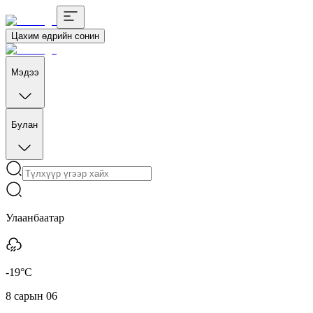
Цахим өдрийн сонин
Мэдээ
Булан
Улаанбаатар
-19°C
8 сарын 06