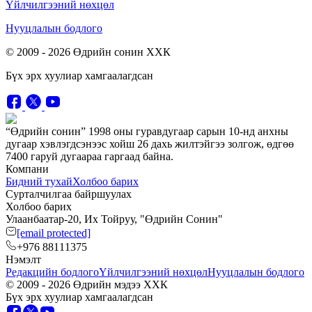
Үйлчилгээний нөхцөл
Нууцлалын бодлого
© 2009 -
2026
Өдрийн сонин ХХК
Бүх эрх хуулиар хамгаалагдсан
“Өдрийн сонин” 1998 оны гуравдугаар сарын 10-нд анхны
дугаар хэвлэгдсэнээс хойш 26 дахь жилтэйгээ золгож, өдгөө
7400 гаруй дугаараа гаргаад байна.
Компани
Бидний тухай
Холбоо барих
Сурталчилгаа байршуулах
Холбоо барих
Улаанбаатар-20, Их Тойруу, "Өдрийн Сонин"
[email protected]
+976 88111375
Нэмэлт
Редакцийн бодлого
Үйлчилгээний нөхцөл
Нууцлалын бодлого
© 2009 -
2026
Өдрийн мэдээ ХХК
Бүх эрх хуулиар хамгаалагдсан