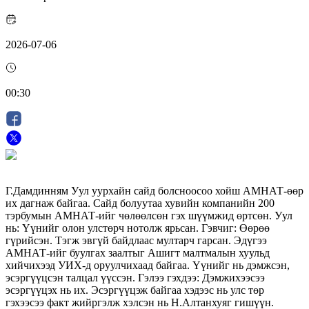
2026-07-06
00:30
Г.Дамдинням Уул уурхайн сайд болсноосоо хойш АМНАТ-өөр
их дагнаж байгаа. Сайд болуутаа хувийн компанийн 200
тэрбумын АМНАТ-ийг чөлөөлсөн гэх шүүмжид өртсөн. Уул
нь: Үүнийг олон улстөрч нотолж ярьсан. Гэвчиг: Өөрөө
гүрийсэн. Тэгж эвгүй байдлаас мултарч гарсан. Эдүгээ
АМНАТ-ийг буулгах заалтыг Ашигт малтмалын хуульд
хийчихээд УИХ-д оруулчихаад байгаа. Үүнийг нь дэмжсэн,
эсэргүүцсэн талцал үүссэн. Гэлээ гэхдээ: Дэмжихээсээ
эсэргүүцэх нь их. Эсэргүүцэж байгаа хэдээс нь улс төр
гэхээсээ факт жийргэлж хэлсэн нь Н.Алтанхуяг гишүүн.