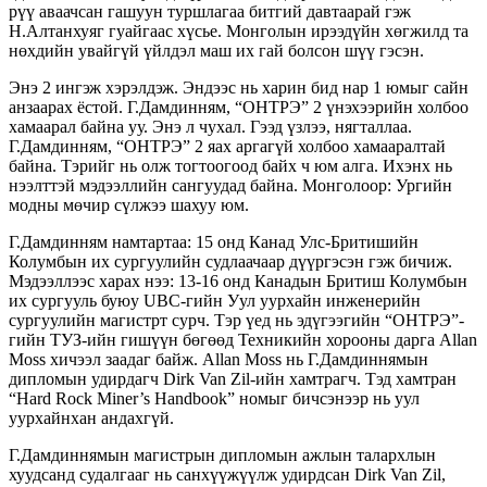
рүү аваачсан гашуун туршлагаа битгий давтаарай гэж
Н.Алтанхуяг гуайгаас хүсье. Монголын ирээдүйн хөгжилд та
нөхдийн увайгүй үйлдэл маш их гай болсон шүү гэсэн.
Энэ 2 ингэж хэрэлдэж. Эндээс нь харин бид нар 1 юмыг сайн
анзаарах ёстой. Г.Дамдинням, “ОНТРЭ” 2 үнэхээрийн холбоо
хамаарал байна уу. Энэ л чухал. Гээд үзлээ, нягталлаа.
Г.Дамдинням, “ОНТРЭ” 2 яах аргагүй холбоо хамааралтай
байна. Тэрийг нь олж тогтоогоод байх ч юм алга. Ихэнх нь
нээлттэй мэдээллийн сангуудад байна. Монголоор: Ургийн
модны мөчир сүлжээ шахуу юм.
Г.Дамдинням намтартаа: 15 онд Канад Улс-Бритишийн
Колумбын их сургуулийн судлаачаар дүүргэсэн гэж бичиж.
Мэдээллээс харах нээ: 13-16 онд Канадын Бритиш Колумбын
их сургууль буюу UBC-гийн Уул уурхайн инженерийн
сургуулийн магистрт сурч. Тэр үед нь эдүгээгийн “ОНТРЭ”-
гийн ТУЗ-ийн гишүүн бөгөөд Техникийн хорооны дарга Allan
Moss хичээл заадаг байж. Allan Moss нь Г.Дамдиннямын
дипломын удирдагч Dirk Van Zil-ийн хамтрагч. Тэд хамтран
“Hard Rock Miner’s Handbook” номыг бичсэнээр нь уул
уурхайнхан андахгүй.
Г.Дамдиннямын магистрын дипломын ажлын талархлын
хуудсанд судалгааг нь санхүүжүүлж удирдсан Dirk Van Zil,