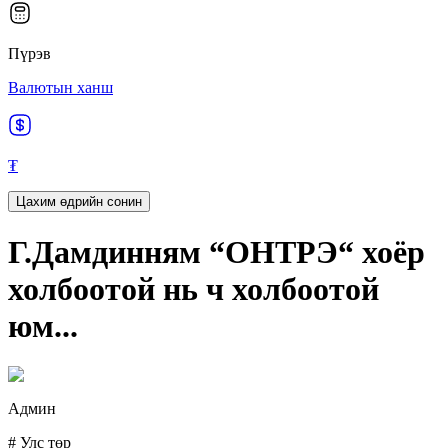
Пүрэв
Валютын ханш
₮
Цахим өдрийн сонин
Г.Дамдинням “ОНТРЭ“ хоёр
холбоотой нь ч холбоотой
юм...
Админ
#
Улс төр