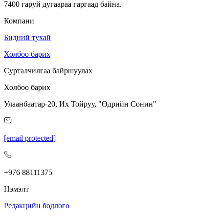
7400 гаруй дугаараа гаргаад байна.
Компани
Бидний тухай
Холбоо барих
Сурталчилгаа байршуулах
Холбоо барих
Улаанбаатар-20, Их Тойруу, "Өдрийн Сонин"
[email protected]
+976 88111375
Нэмэлт
Редакцийн бодлого