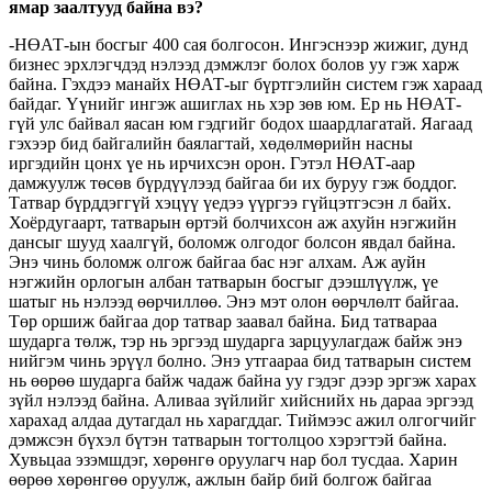
ямар заалтууд байна вэ?
-НӨАТ-ын босгыг 400 сая болгосон. Ингэснээр жижиг, дунд
бизнес эрхлэгчдэд нэлээд дэмжлэг болох болов уу гэж харж
байна. Гэхдээ манайх НӨАТ-ыг бүртгэлийн систем гэж хараад
байдаг. Үүнийг ингэж ашиглах нь хэр зөв юм. Ер нь НӨАТ-
гүй улс байвал яасан юм гэдгийг бодох шаардлагатай. Яагаад
гэхээр бид байгалийн баялагтай, хөдөлмөрийн насны
иргэдийн цонх үе нь ирчихсэн орон. Гэтэл НӨАТ-аар
дамжуулж төсөв бүрдүүлээд байгаа би их буруу гэж боддог.
Татвар бүрддэггүй хэцүү үедээ үүргээ гүйцэтгэсэн л байх.
Хоёрдугаарт, татварын өртэй болчихсон аж ахуйн нэгжийн
дансыг шууд хаалгүй, боломж олгодог болсон явдал байна.
Энэ чинь боломж олгож байгаа бас нэг алхам. Аж ауйн
нэгжийн орлогын албан татварын босгыг дээшлүүлж, үе
шатыг нь нэлээд өөрчиллөө. Энэ мэт олон өөрчлөлт байгаа.
Төр оршиж байгаа дор татвар заавал байна. Бид татвараа
шударга төлж, тэр нь эргээд шударга зарцуулагдаж байж энэ
нийгэм чинь эрүүл болно. Энэ утгаараа бид татварын систем
нь өөрөө шударга байж чадаж байна уу гэдэг дээр эргэж харах
зүйл нэлээд байна. Аливаа зүйлийг хийснийх нь дараа эргээд
харахад алдаа дутагдал нь харагддаг. Тиймээс ажил олгогчийг
дэмжсэн бүхэл бүтэн татварын тогтолцоо хэрэгтэй байна.
Хувьцаа эзэмшдэг, хөрөнгө оруулагч нар бол тусдаа. Харин
өөрөө хөрөнгөө оруулж, ажлын байр бий болгож байгаа