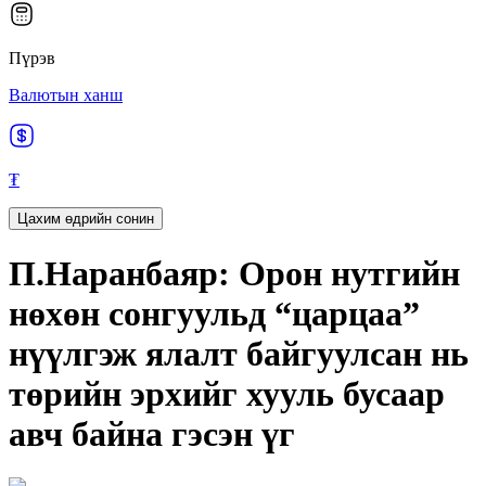
Пүрэв
Валютын ханш
₮
Цахим өдрийн сонин
П.Наранбаяр: Орон нутгийн
нөхөн сонгуульд “царцаа”
нүүлгэж ялалт байгуулсан нь
төрийн эрхийг хууль бусаар
авч байна гэсэн үг