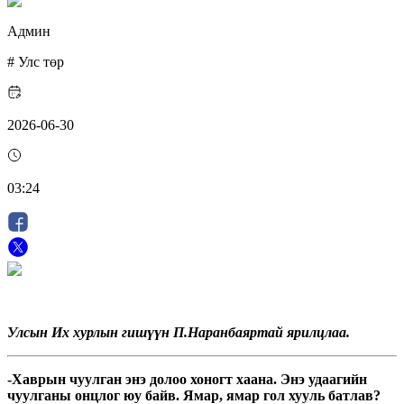
Админ
#
Улс төр
2026-06-30
03:24
Улсын Их хурлын гишүүн П.Наранбаяртай ярилцлаа.
-Хаврын чуулган энэ долоо хоногт хаана. Энэ удаагийн
чуулганы онцлог юу байв. Ямар, ямар гол хууль батлав?