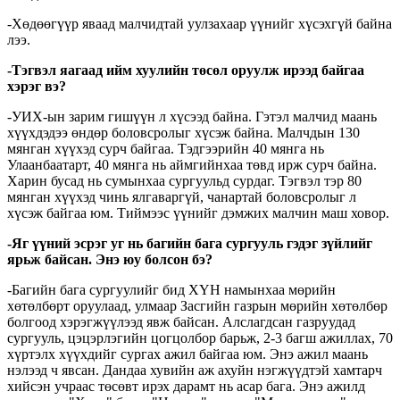
-Хөдөөгүүр яваад малчидтай уулзахаар үүнийг хүсэхгүй байна
лээ.
-Тэгвэл яагаад ийм хуулийн төсөл оруулж ирээд байгаа
хэрэг вэ?
-УИХ-ын зарим гишүүн л хүсээд байна. Гэтэл малчид маань
хүүхдэдээ өндөр боловсролыг хүсэж байна. Малчдын 130
мянган хүүхэд сурч байгаа. Тэдгээрийн 40 мянга нь
Улаанбаатарт, 40 мянга нь аймгийнхаа төвд ирж сурч байна.
Харин бусад нь сумынхаа сургуульд сурдаг. Тэгвэл тэр 80
мянган хүүхэд чинь ялгаваргүй, чанартай боловсролыг л
хүсэж байгаа юм. Тиймээс үүнийг дэмжих малчин маш ховор.
-Яг үүний эсрэг уг нь багийн бага сургууль гэдэг зүйлийг
ярьж байсан. Энэ юу болсон бэ?
-Багийн бага сургуулийг бид ХҮН намынхаа мөрийн
хөтөлбөрт оруулаад, улмаар Засгийн газрын мөрийн хөтөлбөр
болгоод хэрэгжүүлээд явж байсан. Алслагдсан газруудад
сургууль, цэцэрлэгийн цогцолбор барьж, 2-3 багш ажиллах, 70
хүртэлх хүүхдийг сургах ажил байгаа юм. Энэ ажил маань
нэлээд ч явсан. Дандаа хувийн аж ахуйн нэгжүүдтэй хамтарч
хийсэн учраас төсөвт ирэх дарамт нь асар бага. Энэ ажилд