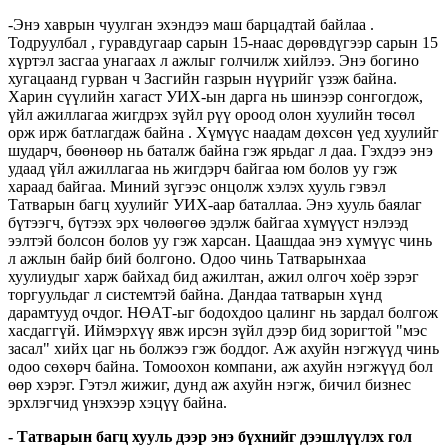
-Энэ хаврын чуулган эхэндээ маш барцадтай байлаа .
Тодруулбал , гуравдугаар сарын 15-наас дөрөвдүгээр сарын 15
хүртэл засгаа унагаах л ажлыг голчилж хийлээ. Энэ богино
хугацаанд гурван ч Засгийн газрын нүүрийг үзэж байна.
Харин сүүлийн хагаст УИХ-ын дарга нь шинээр сонгогдож,
үйл ажиллагаа жигдрэх зүйл рүү ороод олон хуулийн төсөл
орж ирж батлагдаж байна . Хүмүүс наадам дөхсөн үед хуулийг
шударч, бөөнөөр нь баталж байна гэж ярьдаг л даа. Гэхдээ энэ
удаад үйл ажиллагаа нь жигдэрч байгаа юм болов уу гэж
хараад байгаа. Миний зүгээс онцолж хэлэх хууль гэвэл
Татварын багц хуулийг УИХ-аар баталлаа. Энэ хууль баялаг
бүтээгч, бүтээх эрх чөлөөгөө эдэлж байгаа хүмүүст нэлээд
ээлтэй болсон болов уу гэж харсан. Цаашдаа энэ хүмүүс чинь
л ажлын байр бий болгоно. Одоо чинь Татварынхаа
хуулиудыг харж байхад бид ажилтан, ажил олгоч хоёр зэрэг
торгуульдаг л системтэй байна. Дандаа татварын хүнд
дарамтууд очдог. НӨАТ-ыг бодохдоо цалинг нь зардал болгож
хасдаггүй. Иймэрхүү явж ирсэн зүйл дээр бид зоригтой "мэс
засал" хийх цаг нь болжээ гэж боддог. Аж ахуйн нэгжүүд чинь
одоо сөхөрч байна. Томоохон компани, аж ахуйн нэгжүүд бол
өөр хэрэг. Гэтэл жижиг, дунд аж ахуйн нэгж, бичил бизнес
эрхлэгчид үнэхээр хэцүү байна.
- Татварын багц хууль дээр энэ бүхнийг дээшлүүлэх гол