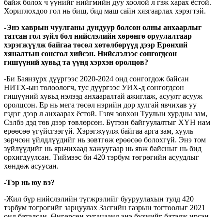
байж болох ч үүнийг нийгмийн дуу хоолой л гэж харах ёстой.
Хориглохдоо гол нь биш, бид маш сайн хязгаарлах хэрэгтэй.
-Энэ хаврын чуулганы дундуур болсон олны анхаарлыг
татсан гол зүйл бол нийслэлийн хөрөнгө оруулалтаар
хэрэгжүүлж байгаа төсөл хөтөлбөрүүд дээр Ерөнхий
хяналтын сонсгол хийсэн. Нийслэлээс сонгогдсон
гишүүний хувьд та үүнд хэрхэн оролцов?
-Би Баянзүрх дүүргээс 2020-2024 онд сонгогдож байсан
НИТХ-ын төлөөлөгч, тус дүүргээс УИХ-д сонгогдсон
гишүүний хувьд нэлээд анхааралтай ажиглаж, асуулт асууж
оролцсон. Ер нь мега төсөл нэрийн дор хулгай явчихав уу
гэдэг дээр л анхаарах ёстой. Гэвч зөвхөн Туулын хурдны зам,
Сэлбэ дэд төв дээр төвлөрсөн. Бүтээн байгуулалтыг ХҮН нам
ерөөсөө үгүйсгээгүй. Хэрэгжүүлж байгаа арга зам, хууль
зөрчсөн үйлдлүүдийг нь зөвтгөж ерөөсөө болохгүй. Энэ том
зүйлүүдийг нь ярьчихаад хажуугаар нь явж байсныг нь бид
орхигдуулсан. Тиймээс би 420 тэрбум төгрөгийн асуудлыг
хөндөж асуусан.
-Тэр нь юу вэ?
-Жил бүр нийслэлийн түгжрэлийг бууруулахын тулд 420
тэрбум төгрөгийг зарцуулах Засгийн газрын тогтоолыг 2021
онд баталсан. Өнгөрсөн хугацаанд энэ бүхнийг баталж ирсэн.