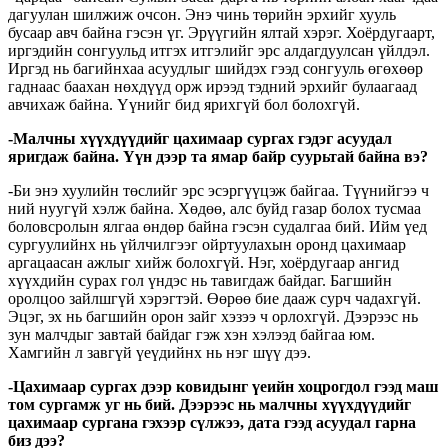
дагуулан шилжиж очсон. Энэ чинь төрийн эрхийг хууль
бусаар авч байна гэсэн үг. Эрүүгийн ялтай хэрэг. Хоёрдугаарт,
иргэдийн сонгуульд итгэх итгэлийг эрс алдагдуулсан үйлдэл.
Иргэд нь багийнхаа асуудлыг шийдэх гээд сонгууль өгөхөөр
гаднаас баахан нөхдүүд орж ирээд тэдний эрхийг булаагаад
авчихаж байна. Үүнийг бид ярихгүй бол болохгүй.
-Малчны хүүхдүүдийг цахимаар сургах гэдэг асуудал
яригдаж байна. Үүн дээр та ямар байр суурьтай байна вэ?
-Би энэ хуулийн төслийг эрс эсэргүүцэж байгаа. Түүнийгээ ч
ний нуугүй хэлж байна. Хөдөө, алс буйд газар болох тусмаа
боловсролын ялгаа өндөр байна гэсэн судалгаа бий. Ийм үед
сургуулийнх нь үйлчилгээг ойртуулахын оронд цахимаар
аргацаасан ажлыг хийж болохгүй. Нэг, хоёрдугаар ангид
хүүхдийн сурах гол үндэс нь тавигдаж байдаг. Багшийн
оролцоо зайлшгүй хэрэгтэй. Өөрөө бие дааж сурч чадахгүй.
Эцэг, эх нь багшийн орон зайг хэзээ ч орлохгүй. Дээрээс нь
зун малчдыг завтай байдаг гэж хэн хэлээд байгаа юм.
Хамгийн л завгүй үеүдийнх нь нэг шүү дээ.
-Цахимаар сургах дээр ковидынг үеийн хоцрогдол гээд маш
том сургамж уг нь бий. Дээрээс нь малчны хүүхдүүдийг
цахимаар сургана гэхээр сүлжээ, дата гээд асуудал гарна
биз дээ?