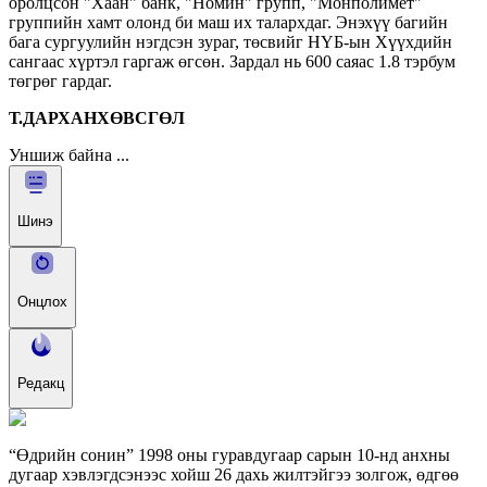
оролцсон "Хаан" банк, "Номин" групп, "Монполимет"
группийн хамт олонд би маш их талархдаг. Энэхүү багийн
бага сургуулийн нэгдсэн зураг, төсвийг НҮБ-ын Хүүхдийн
сангаас хүртэл гаргаж өгсөн. Зардал нь 600 саяас 1.8 тэрбум
төгрөг гардаг.
Т.ДАРХАНХӨВСГӨЛ
Уншиж байна ...
Шинэ
Онцлох
Редакц
“Өдрийн сонин” 1998 оны гуравдугаар сарын 10-нд анхны
дугаар хэвлэгдсэнээс хойш 26 дахь жилтэйгээ золгож, өдгөө