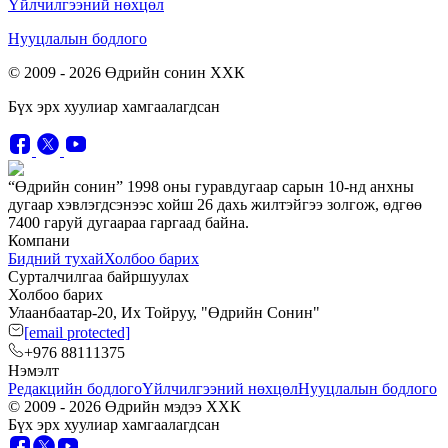
Үйлчилгээний нөхцөл
Нууцлалын бодлого
© 2009 -
2026
Өдрийн сонин ХХК
Бүх эрх хуулиар хамгаалагдсан
“Өдрийн сонин” 1998 оны гуравдугаар сарын 10-нд анхны
дугаар хэвлэгдсэнээс хойш 26 дахь жилтэйгээ золгож, өдгөө
7400 гаруй дугаараа гаргаад байна.
Компани
Бидний тухай
Холбоо барих
Сурталчилгаа байршуулах
Холбоо барих
Улаанбаатар-20, Их Тойруу, "Өдрийн Сонин"
[email protected]
+976 88111375
Нэмэлт
Редакцийн бодлого
Үйлчилгээний нөхцөл
Нууцлалын бодлого
© 2009 -
2026
Өдрийн мэдээ ХХК
Бүх эрх хуулиар хамгаалагдсан