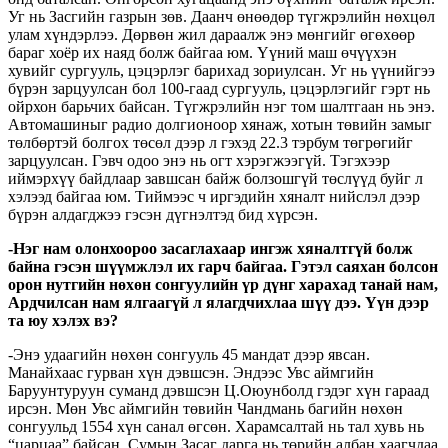
Уг нь Засгийн газрын зөв. Даанч өнөөдөр түгжрэлийн нөхцөл
улам хүндэрлээ. Дөрвөн жил дараалж энэ мөнгийг өгөхөөр
бараг хоёр их наяд болж байгаа юм. Үүний маш өчүүхэн
хувийг сургууль, цэцэрлэг барихад зориулсан. Уг нь үүнийгээ
бүрэн зарцуулсан бол 100-гаад сургууль, цэцэрлэгийг гэрт нь
ойрхон барьчих байсан. Түгжрэлийн нэг том шалтгаан нь энэ.
Автомашиныг радио долгионоор хянаж, хотын төвийн замыг
төлбөртэй болгох төсөл дээр л гэхэд 22.3 тэрбум төгрөгийг
зарцуулсан. Гэвч одоо энэ нь огт хэрэгжээгүй. Тэгэхээр
иймэрхүү байдлаар завшсан байж болзошгүй төслүүд буйг л
хэлээд байгаа юм. Тиймээс ч иргэдийн хяналт нийслэл дээр
бүрэн алдагджээ гэсэн дүгнэлтэд бид хүрсэн.
-Нэг нам олонхоороо засаглахаар ингэж хяналтгүй болж
байна гэсэн шүүмжлэл их гарч байгаа. Гэтэл саяхан болсон
орон нутгийн нөхөн сонгуулийн үр дүнг харахад танай нам,
Ардчилсан нам ялгаагүй л ялагдчихлаа шүү дээ. Үүн дээр
та юу хэлэх вэ?
-Энэ удаагийн нөхөн сонгууль 45 мандат дээр явсан.
Манайхаас гурван хүн дэвшсэн. Эндээс Увс аймгийн
Баруунтуруун суманд дэвшсэн Ц.Оюунболд гэдэг хүн гараад
ирсэн. Мөн Увс аймгийн төвийн Чандмань багийн нөхөн
сонгуульд 1554 хүн санал өгсөн. Харамсалтай нь тал хувь нь
“царцаа” байсан. Сумын Засаг дарга нь төрийн албан хаагчдаа