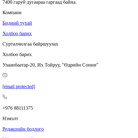
7400 гаруй дугаараа гаргаад байна.
Компани
Бидний тухай
Холбоо барих
Сурталчилгаа байршуулах
Холбоо барих
Улаанбаатар-20, Их Тойруу, "Өдрийн Сонин"
[email protected]
+976 88111375
Нэмэлт
Редакцийн бодлого