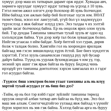
хүмүүс дээр маш их татварын дарамт орж ирдэг. Хувьцаа авч,
хөрөнгө оруулдаг хүмүүст ирдэг татвар нь үсрээд л 10 хувь.
Гэтэл нөгөө ажил олгогч дээр болохоор 46 хувь болчихдог.
Ийм байхад хэн ажлын байр бий болгохыг хүсэх юм. НӨАТ
төлөгч биш, эсвэл нэг лангуутай, үгүй бол үл хөдлөхүүдээ
түрээслээд л явж байхыг илүүд үзнэ. Энэ талдаа ч их ээлтэй
эдийн засаг болчихоод байна. Ер нь онцолж ярих олон хууль
бий. Тэр дундаа Тамхины хяналтын тухай хууль яг одоо ид
хэлэлцэгдэж байна. Үүн дээр хоёр тал болж хуваагдаж болно.
Нийгэм угаасаа л ийм байдаг. Хоёр битгий хэл гурав, дөрөв
болж ч талцаж болно. Хамгийн гол нь хоорондоо ярилцаж
байгаад зөв гэсэн зөвшилцөлд хүрэх ёстой. Бие биеэ хүндэтгэх
хэрэгтэй. Гэтэл хууль санаачилсан гишүүд рүү зүй бусаар
дайрч байна. Түүнд нь уурлаж бухимдсандаа ч юм уу, тэр,
энэний эрх ашиг гэж ярьж байгаа нь буруу. Бидэнд чинь
ирээдүй үеэ тамхины донтолтоос хэрхэн хамгаалах вэ л гэдэг
гол асуудал байгаа.
-Түүнээс биш электрон болон утаат тамхины аль нь илүү
хортой тухай асуудал уг нь биш биз дээ?
-Тийм, ер нь бол тэр вэйб гэдэг зүйлийг тамхины төрөлд
оруулж онцгой албан татвар авч байгаа нь бүгд зөв. Энэ бол
маш зөв алхам. Сонгогчидтойгоо уулзаад явж байхад ч үүнийг
бүрэн хориглох нь зөв гэж байна. Хэлээд байгаа арга нь буруу