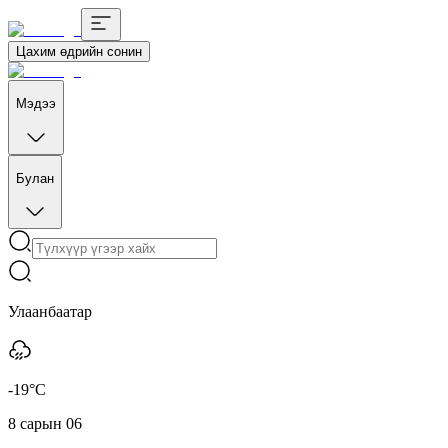
Цахим өдрийн сонин
Мэдээ
Булан
Улаанбаатар
-19°C
8 сарын 06