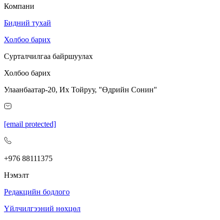
Компани
Бидний тухай
Холбоо барих
Сурталчилгаа байршуулах
Холбоо барих
Улаанбаатар-20, Их Тойруу, "Өдрийн Сонин"
[email protected]
+976 88111375
Нэмэлт
Редакцийн бодлого
Үйлчилгээний нөхцөл