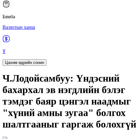
Бямба
Валютын ханш
₮
Цахим өдрийн сонин
Ч.Лодойсамбуу: Үндэсний
бахархал эв нэгдлийн бэлэг
тэмдэг баяр цэнгэл наадмыг
"хүний амны зугаа" болгох
шалтгааныг гаргаж болохгүй