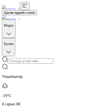
Цахим өдрийн сонин
Мэдээ
Булан
Улаанбаатар
-19°C
8 сарын 08