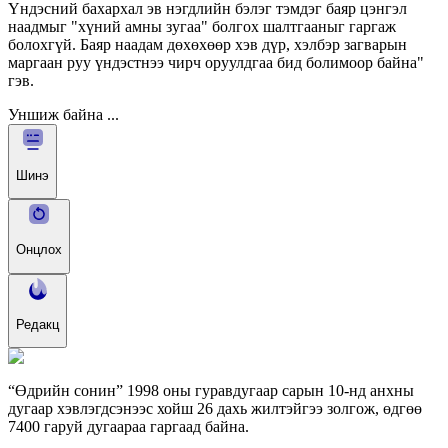
Үндэсний бахархал эв нэгдлийн бэлэг тэмдэг баяр цэнгэл
наадмыг "хүний амны зугаа" болгох шалтгааныг гаргаж
болохгүй. Баяр наадам дөхөхөөр хэв дүр, хэлбэр загварын
маргаан руу үндэстнээ чирч оруулдгаа бид болимоор байна"
гэв.
Уншиж байна ...
Шинэ
Онцлох
Редакц
“Өдрийн сонин” 1998 оны гуравдугаар сарын 10-нд анхны
дугаар хэвлэгдсэнээс хойш 26 дахь жилтэйгээ золгож, өдгөө
7400 гаруй дугаараа гаргаад байна.