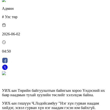
Админ
#
Улс төр
2026-06-02
04:50
УИХ-ын Төрийн байгуулалтын байнгын хороо Үндэсний их
баяр наадмын тухай хуулийн төслийг хэлэлцэж байна.
УИХ-ын гишүүн Ч.Лодойсамбуу "Нэг хүн гурван наадам
хийдэг, эсвэл гурван хүн нэг наадам гэсэн юм байхгүй.