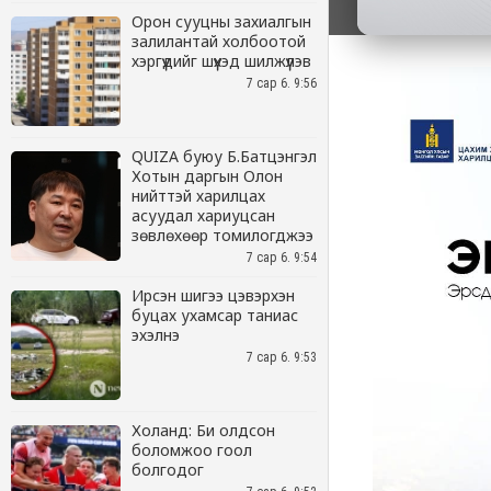
Орон сууцны захиалгын
залилантай холбоотой
хэргүүдийг шүүхэд шилжүүлэв
7 сар 6. 9:56
QUIZA буюу Б.Батцэнгэл
Хотын даргын Олон
нийттэй харилцах
асуудал хариуцсан
зөвлөхөөр томилогджээ
7 сар 6. 9:54
Ирсэн шигээ цэвэрхэн
буцах ухамсар таниас
эхэлнэ
7 сар 6. 9:53
Холанд: Би олдсон
боломжоо гоол
болгодог