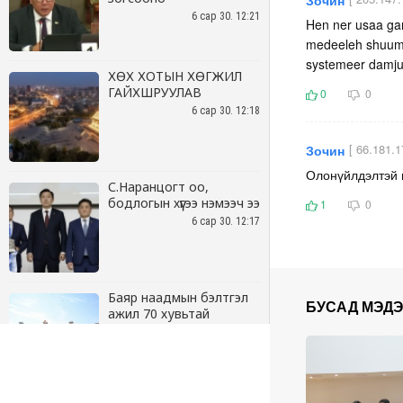
6 сар 30. 12:21
ХӨХ ХОТЫН ХӨГЖИЛ
ГАЙХШРУУЛАВ
6 сар 30. 12:18
С.Наранцогт оо,
бодлогын хүүгээ нэмээч ээ
6 сар 30. 12:17
Баяр наадмын бэлтгэл
ажил 70 хувьтай
үргэлжилж байна
6 сар 30. 12:15