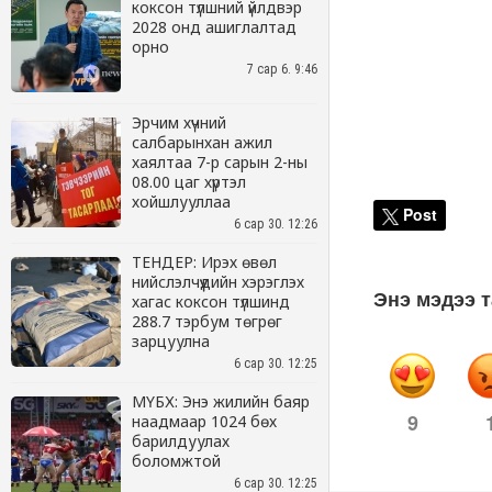
коксон түлшний үйлдвэр
2028 онд ашиглалтад
орно
7 сар 6. 9:46
Эрчим хүчний
салбарынхан ажил
хаялтаа 7-р сарын 2-ны
08.00 цаг хүртэл
хойшлууллаа
6 сар 30. 12:26
ТЕНДЕР: Ирэх өвөл
нийслэлчүүдийн хэрэглэх
хагас коксон түлшинд
288.7 тэрбум төгрөг
зарцуулна
6 сар 30. 12:25
МҮБХ: Энэ жилийн баяр
наадмаар 1024 бөх
барилдуулах
боломжтой
6 сар 30. 12:25