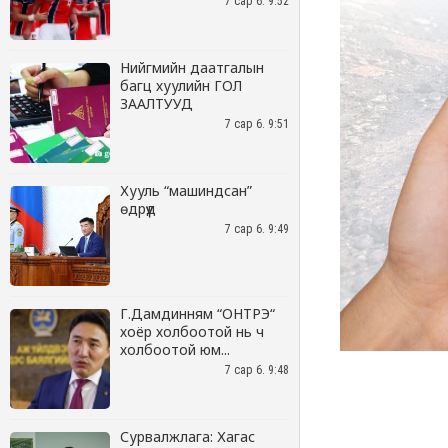
7 сар 6. 9:52
Нийгмийн даатгалын
багц хуулийн ГОЛ
ЗААЛТУУД
7 сар 6. 9:51
Хууль “машиндсан”
өдрүүд
7 сар 6. 9:49
Г.Дамдинням “ОНТРЭ“
хоёр холбоотой нь ч
холбоотой юм...
7 сар 6. 9:48
Сурвалжлага: Хагас