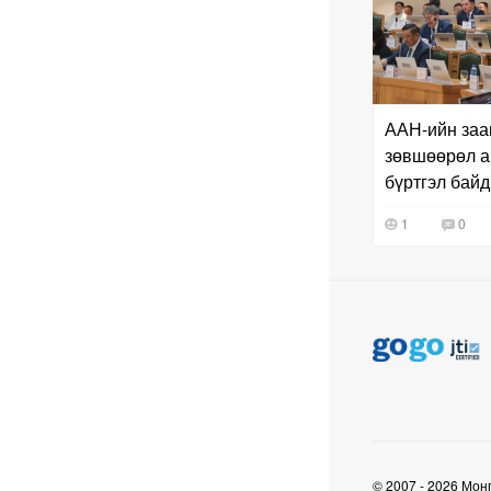
Д.Үүрийнтуяа: АМНАТ-
ийг ялгаатай тогтоох
юм бол компани,
хөрөнгө оруулагч бүрд
зориулсан хуультай
болох хэрэгтэй
6 сар 30. 12:14
П.Наранбаяр: Орон
нутгийн нөхөн
сонгуульд “царцаа”
нүүлгэж ялалт байгуулсан
нь төрийн эрхийг хууль
бусаар авч байна гэсэн
үг
6 сар 30. 12:13
Дарга тодрох цаг
6 сар 24. 11:07
"Давхар дээл"-ээ