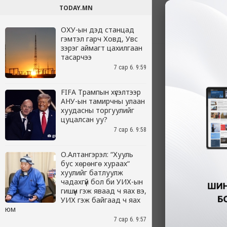
TODAY.MN
ОХУ-ын дэд станцад
гэмтэл гарч Ховд, Увс
зэрэг аймагт цахилгаан
тасарчээ
7 сар 6. 9:59
FIFA Трампын хүсэлтээр
АНУ-ын тамирчны улаан
хуудасны торгуулийг
цуцалсан уу?
7 сар 6. 9:58
О.Алтангэрэл: “Хууль
бус хөрөнгө хураах“
хуулийг батлуулж
чадахгүй бол би УИХ-ын
гишүүн гэж яваад ч яах вэ,
УИХ гэж байгаад ч яах
юм
7 сар 6. 9:57