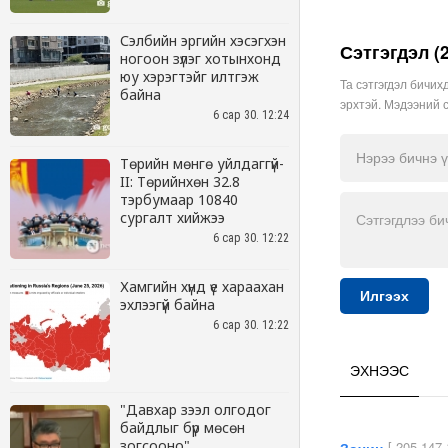
Сэлбийн эргийн хэсэгхэн
ногоон зүлэг хотынхонд
юу хэрэгтэйг илтгэж
байна
6 сар 30. 12:24
Төрийн мөнгө уйлдаггүй-
II: Төрийнхөн 32.8
тэрбумаар 10840
сургалт хийжээ
6 сар 30. 12:22
Хамгийн хүнд үе хараахан
эхлээгүй байна
6 сар 30. 12:22
"Давхар зээл олгодог
байдлыг бүр мөсөн
зогсооно"