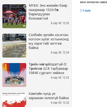
МҮБХ: Энэ жилийн баяр
наадмаар 1024 бөх
барилдуулах
боломжтой
6 сар 30. 12:25
Сэлбийн эргийн хэсэгхэн
ногоон зүлэг хотынхонд
юу хэрэгтэйг илтгэж
байна
6 сар 30. 12:24
Төрийн мөнгө уйлдаггүй-II:
Төрийнхөн 32.8 тэрбумаар
10840 сургалт хийжээ
6 сар 30. 12:22
Хамгийн хүнд үе
хараахан эхлээгүй байна
6 сар 30. 12:22