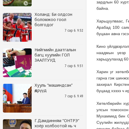
Холанд: Би олдсон
боломжоо гоол
болгодог
7 сар 6. 9:52
Нийгмийн даатгалын
багц хуулийн ГОЛ
ЗААЛТУУД
7 сар 6. 9:51
Хууль “машиндсан”
өдрүүд
7 сар 6. 9:49
Г.Дамдинням “ОНТРЭ“
хоёр холбоотой нь ч