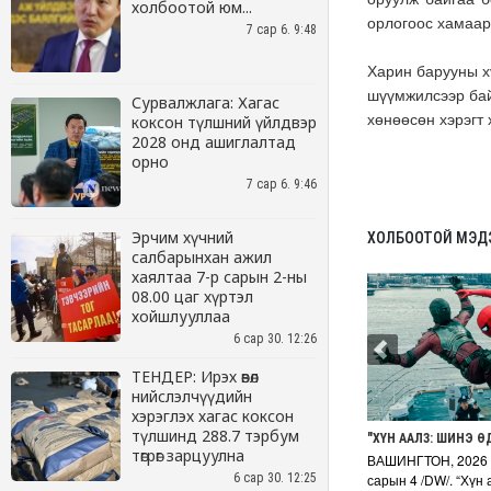
холбоотой юм...
7 сар 6. 9:48
Сурвалжлага: Хагас
коксон түлшний үйлдвэр
2028 онд ашиглалтад
орно
7 сар 6. 9:46
Эрчим хүчний
салбарынхан ажил
хаялтаа 7-р сарын 2-ны
08.00 цаг хүртэл
хойшлууллаа
6 сар 30. 12:26
ТЕНДЕР: Ирэх өвөл
нийслэлчүүдийн
хэрэглэх хагас коксон
түлшинд 288.7 тэрбум
төгрөг зарцуулна
6 сар 30. 12:25