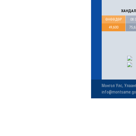
"Давхар дээл"-ээ
тайлсан НИТХ-ын
төлөөлөгчид
6 сар 24. 11:06
Газрын тосны үнийн өсөлт
Хятадын цахилгаан
автомашины эрэлтийг
нэмэгдүүлжээ
6 сар 24. 11:05
БНЭУ-ын Гадаад
хэргийн сайд
С.Жайшанкар Газрын
тос боловсруулах
үйлдвэрийн бүтээн
байгуулалтын явцтай
танилцав