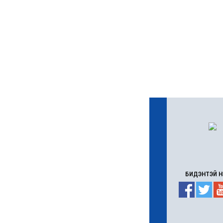
ажил 70 хувьтай
үргэлжилж байна
6 сар 30. 12:15
Д.Үүрийнтуяа: АМНАТ-
ийг ялгаатай тогтоох
юм бол компани, хөрөнгө
оруулагч бүрд
зориулсан хуультай
болох хэрэгтэй
6 сар 30. 12:14
П.Наранбаяр: Орон
нутгийн нөхөн сонгуульд
“царцаа” нүүлгэж ялалт
байгуулсан нь төрийн
эрхийг хууль бусаар авч
байна гэсэн үг
6 сар 30. 12:13
Дарга тодрох цаг
6 сар 24. 11:07