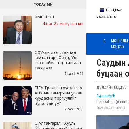
TODAY.MN
ЭМГЭНЭЛ
4 цаг 27 минутын өмнө
ОХУ-ын дэд станцад
гэмтэл гарч Ховд, Увс
зэрэг аймагт цахилгаан
тасарчээ
7 сар 6. 9:59
FIFA Трампын хүсэлтээр
АНУ-ын тамирчны улаан
хуудасны торгуулийг
цуцалсан уу?
7 сар 6. 9:58
О.Алтангэрэл: “Хууль
бус хөрөнгө хураах“ хуулийг