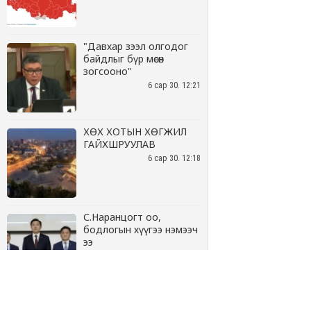
"Давхар зээл олгодог
байдлыг бүр мөсөн
зогсооно"
6 сар 30. 12:21
ХӨХ ХОТЫН ХӨГЖИЛ
ГАЙХШРУУЛАВ
6 сар 30. 12:18
С.Наранцогт оо,
бодлогын хүүгээ нэмээч
ээ
6 сар 30. 12:17
Баяр наадмын бэлтгэл