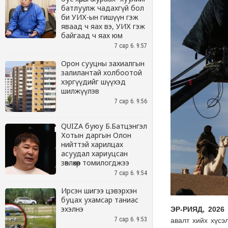
батлуулж чадахгүй бол
би УИХ-ын гишүүн гэж
яваад ч яах вэ, УИХ гэж
байгаад ч яах юм
7 сар 6. 9:57
Орон сууцны захиалгын
залилантай холбоотой
хэргүүдийг шүүхэд
шилжүүлэв
7 сар 6. 9:56
QUIZA буюу Б.Батцэнгэл
Хотын даргын Олон
нийттэй харилцах
асуудал хариуцсан
зөвлөхөөр томилогджээ
7 сар 6. 9:54
Ирсэн шигээ цэвэрхэн
буцах ухамсар таниас
эхэлнэ
7 сар 6. 9:53