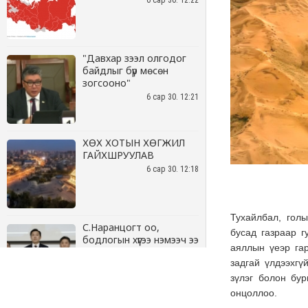
6 сар 30. 12:22
"Давхар зээл олгодог
байдлыг бүр мөсөн
зогсооно"
6 сар 30. 12:21
ХӨХ ХОТЫН ХӨГЖИЛ
ГАЙХШРУУЛАВ
6 сар 30. 12:18
С.Наранцогт оо,
бодлогын хүүгээ нэмээч ээ
6 сар 30. 12:17