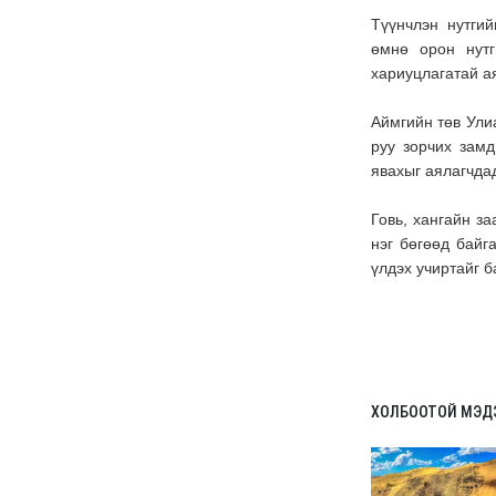
Баяр наадмын бэлтгэл
ажил 70 хувьтай
үргэлжилж байна
6 сар 30. 12:15
Д.Үүрийнтуяа: АМНАТ-
ийг ялгаатай тогтоох
юм бол компани,
хөрөнгө оруулагч бүрд
зориулсан хуультай
болох хэрэгтэй
6 сар 30. 12:14
П.Наранбаяр: Орон
нутгийн нөхөн
сонгуульд “царцаа”
нүүлгэж ялалт байгуулсан
нь төрийн эрхийг хууль
бусаар авч байна гэсэн
үг
6 сар 30. 12:13
Дарга тодрох цаг