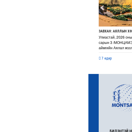
6 сар 24. 11:07
"Давхар дээл"-ээ
тайлсан НИТХ-ын
төлөөлөгчид
6 сар 24. 11:06
Газрын тосны үнийн
өсөлт Хятадын
цахилгаан автомашины
эрэлтийг нэмэгдүүлжээ
6 сар 24. 11:05
БНЭУ-ын Гадаад
хэргийн сайд
С.Жайшанкар Газрын
тос боловсруулах
үйлдвэрийн бүтээн
байгуулалтын явцтай