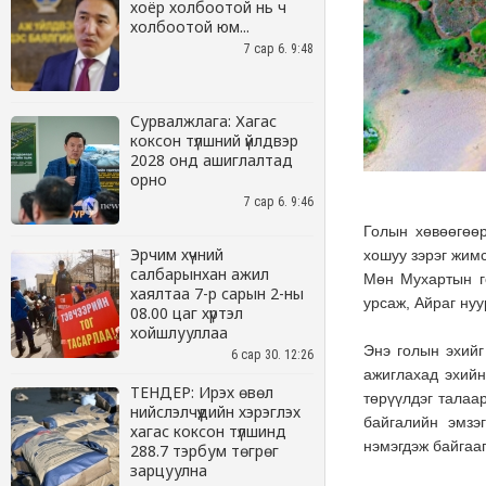
хоёр холбоотой нь ч
холбоотой юм...
7 сар 6. 9:48
Сурвалжлага: Хагас
коксон түлшний үйлдвэр
2028 онд ашиглалтад
орно
7 сар 6. 9:46
Эрчим хүчний
салбарынхан ажил
хаялтаа 7-р сарын 2-ны
08.00 цаг хүртэл
хойшлууллаа
6 сар 30. 12:26
ТЕНДЕР: Ирэх өвөл
нийслэлчүүдийн хэрэглэх
хагас коксон түлшинд
288.7 тэрбум төгрөг
зарцуулна