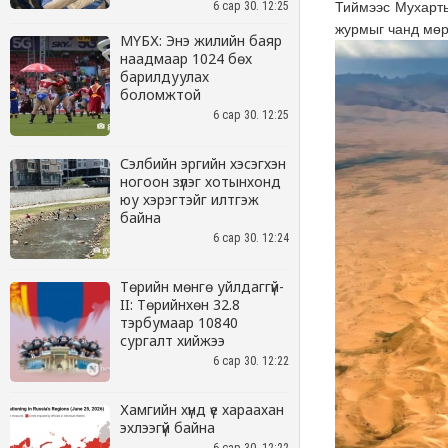
6 сар 30. 12:25
МҮБХ: Энэ жилийн баяр
наадмаар 1024 бөх
барилдуулах
боломжтой
6 сар 30. 12:25
Сэлбийн эргийн хэсэгхэн
ногоон зүлэг хотынхонд
юу хэрэгтэйг илтгэж
байна
6 сар 30. 12:24
Төрийн мөнгө уйлдаггүй-
II: Төрийнхөн 32.8
тэрбумаар 10840
сургалт хийжээ
6 сар 30. 12:22
Хамгийн хүнд үе хараахан
эхлээгүй байна