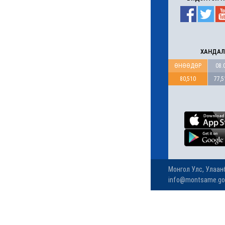
танилцав
6 сар 24. 11:04
АУДИТ:Сайд асан
Б.Чойжилсүрэнд 288.3
тэрбум төгрөгийн
санхүүгийн зөрчил илэрчээ
6 сар 24. 11:02
Долоодугаар сарын 16,
17-ны ажлын өдрийг
амралтын өдөрт
шилжүүлж, наадмаар 10
хоног амрахаар боллоо
6 сар 24. 11:01
М.Энхцэцэг: Хорин
киловаттын хүчин
чадалтай системтэй айл
жилд 10 сая төгрөгөөс
дээш орлого олох
боломжтой
6 сар 24. 10:47