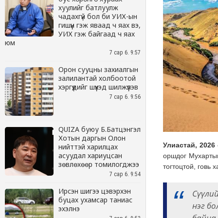
хуулийг батлуулж
чадахгүй бол би УИХ-ын
гишүүн гэж яваад ч яах вэ,
УИХ гэж байгаад ч яах
юм
7 сар 6. 9:57
Орон сууцны захиалгын
залилантай холбоотой
хэргүүдийг шүүхэд шилжүүлэв
7 сар 6. 9:56
QUIZA буюу Б.Батцэнгэл
Хотын даргын Олон
нийттэй харилцах
асуудал хариуцсан
зөвлөхөөр томилогджээ
7 сар 6. 9:54
Ирсэн шигээ цэвэрхэн
буцах ухамсар таниас
эхэлнэ