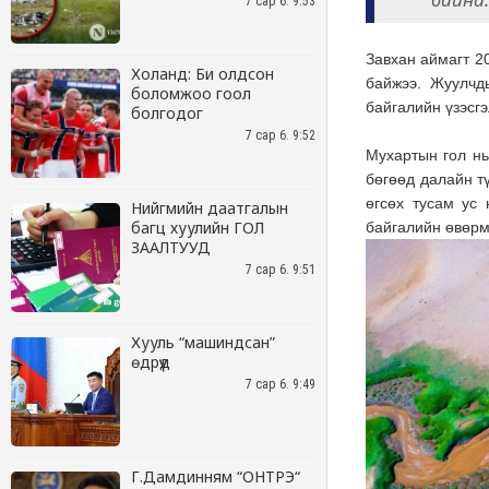
7 сар 6. 9:53
Холанд: Би олдсон
боломжоо гоол
болгодог
7 сар 6. 9:52
Нийгмийн даатгалын
багц хуулийн ГОЛ
ЗААЛТУУД
7 сар 6. 9:51
Хууль “машиндсан”
өдрүүд
7 сар 6. 9:49
Г.Дамдинням “ОНТРЭ“