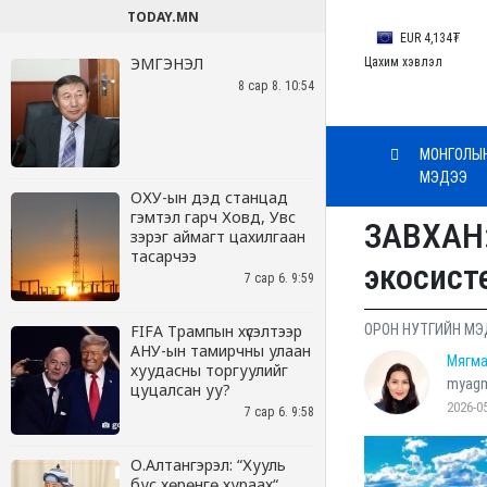
TODAY.MN
ЭМГЭНЭЛ
8 сар 8. 10:54
ОХУ-ын дэд станцад
гэмтэл гарч Ховд, Увс
зэрэг аймагт цахилгаан
тасарчээ
7 сар 6. 9:59
FIFA Трампын хүсэлтээр
АНУ-ын тамирчны улаан
хуудасны торгуулийг
цуцалсан уу?
7 сар 6. 9:58
О.Алтангэрэл: “Хууль
бус хөрөнгө хураах“