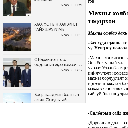
6 сар 30. 12:21
ХӨХ ХОТЫН ХӨГЖИЛ
ГАЙХШРУУЛАВ
6 сар 30. 12:18
С.Наранцогт оо,
бодлогын хүүгээ нэмээч ээ
6 сар 30. 12:17
Баяр наадмын бэлтгэл
ажил 70 хувьтай
үргэлжилж байна
6 сар 30. 12:15