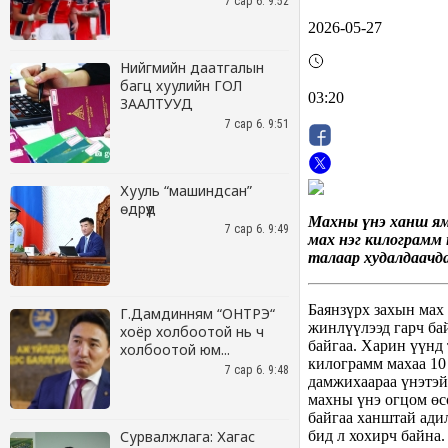
7 сар 6. 9:52
Нийгмийн даатгалын
багц хуулийн ГОЛ
ЗААЛТУУД
7 сар 6. 9:51
Хууль “машиндсан”
өдрүүд
7 сар 6. 9:49
Г.Дамдинням “ОНТРЭ“
хоёр холбоотой нь ч
холбоотой юм...
7 сар 6. 9:48
Сурвалжлага: Хагас