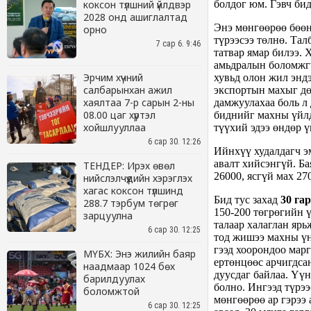
коксон түлшний үйлдвэр
2028 онд ашиглалтад
орно
7 сар 6. 9:46
Эрчим хүчний
салбарынхан ажил
хаялтаа 7-р сарын 2-ны
08.00 цаг хүртэл
хойшлууллаа
6 сар 30. 12:26
ТЕНДЕР: Ирэх өвөл
нийслэлчүүдийн хэрэглэх
хагас коксон түлшинд
288.7 тэрбум төгрөг
зарцуулна
6 сар 30. 12:25
МҮБХ: Энэ жилийн баяр
наадмаар 1024 бөх
барилдуулах
боломжтой
6 сар 30. 12:25