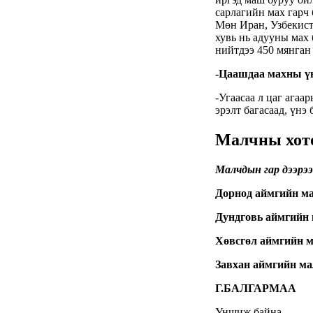
Д.Үүрийнтуяа: АМНАТ-
ийг ялгаатай тогтоох
юм бол компани,
хөрөнгө оруулагч бүрд
зориулсан хуультай
болох хэрэгтэй
6 сар 30. 12:14
П.Наранбаяр: Орон
нутгийн нөхөн
сонгуульд “царцаа”
нүүлгэж ялалт байгуулсан
нь төрийн эрхийг хууль
бусаар авч байна гэсэн
үг
6 сар 30. 12:13
Дарга тодрох цаг
6 сар 24. 11:07
"Давхар дээл"-ээ