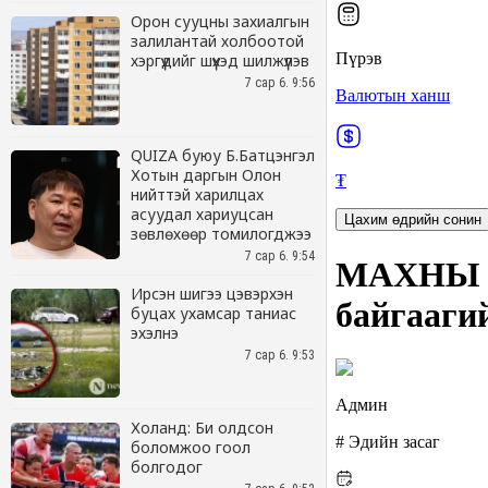
Орон сууцны захиалгын
залилантай холбоотой
хэргүүдийг шүүхэд шилжүүлэв
7 сар 6. 9:56
QUIZA буюу Б.Батцэнгэл
Хотын даргын Олон
нийттэй харилцах
асуудал хариуцсан
зөвлөхөөр томилогджээ
7 сар 6. 9:54
Ирсэн шигээ цэвэрхэн
буцах ухамсар таниас
эхэлнэ
7 сар 6. 9:53
Холанд: Би олдсон
боломжоо гоол
болгодог