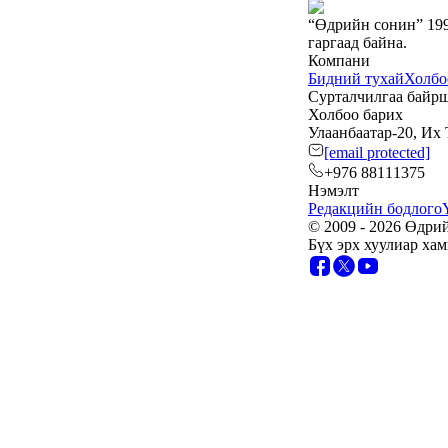
Жүдо бөхийн Австралийн
аварга шалгаруулах
тэмцээнээс Монголын
тамирчид дөрвөн
медаль хүртэв
6 сар 8. 11:07
Энэ 7 хоногт Монгол
Улсад
6 сар 8. 11:06
Монголын хадан дээрх
“Туурайн цуурай”
6 сар 8. 11:04
Анхны арваас төрсөн
анхны гавьяат
Д.Энхцэцэг