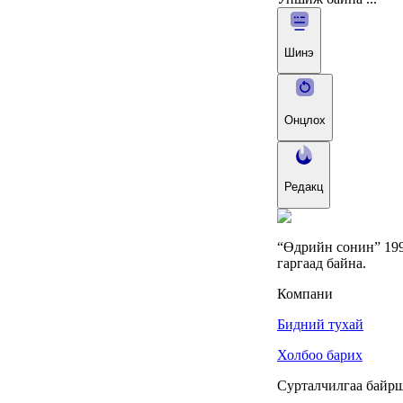
тайлсан НИТХ-ын
төлөөлөгчид
6 сар 24. 11:06
Газрын тосны үнийн
өсөлт Хятадын
цахилгаан автомашины
эрэлтийг нэмэгдүүлжээ
6 сар 24. 11:05
БНЭУ-ын Гадаад
хэргийн сайд
С.Жайшанкар Газрын
тос боловсруулах
үйлдвэрийн бүтээн
байгуулалтын явцтай
танилцав
6 сар 24. 11:04
АУДИТ:Сайд асан
Б.Чойжилсүрэнд 288.3
тэрбум төгрөгийн