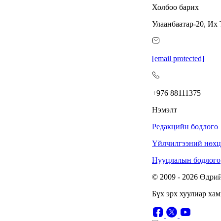
санхүүгийн зөрчил илэрчээ
6 сар 24. 11:02
Долоодугаар сарын 16,
17-ны ажлын өдрийг
амралтын өдөрт
шилжүүлж, наадмаар 10
хоног амрахаар боллоо
6 сар 24. 11:01
М.Энхцэцэг: Хорин
киловаттын хүчин
чадалтай системтэй айл
жилд 10 сая төгрөгөөс
дээш орлого олох
боломжтой
6 сар 24. 10:47
Шарк имижээс салж
чадахгүй яваа
Б.Пунсалмаа
6 сар 24. 10:43