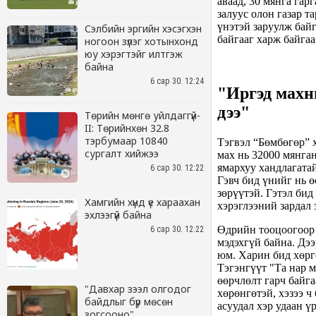
Сэлбийн эргийн хэсэгхэн
ногоон зүлэг хотынхонд
юу хэрэгтэйг илтгэж
байна
6 сар 30. 12:24
Төрийн мөнгө уйлдаггүй-
II: Төрийнхөн 32.8
тэрбумаар 10840
сургалт хийжээ
6 сар 30. 12:22
Хамгийн хүнд үе хараахан
эхлээгүй байна
6 сар 30. 12:22
"Давхар зээл олгодог
байдлыг бүр мөсөн
зогсооно"