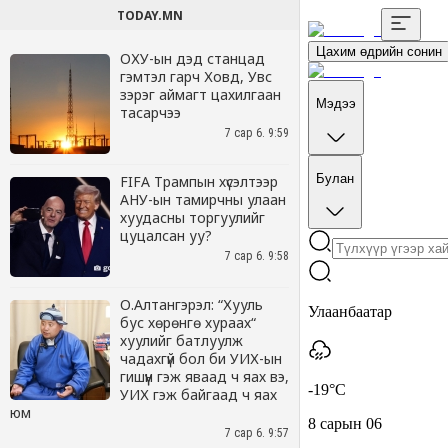
TODAY.MN
ОХУ-ын дэд станцад
гэмтэл гарч Ховд, Увс
зэрэг аймагт цахилгаан
тасарчээ
7 сар 6. 9:59
FIFA Трампын хүсэлтээр
АНУ-ын тамирчны улаан
хуудасны торгуулийг
цуцалсан уу?
7 сар 6. 9:58
О.Алтангэрэл: “Хууль
бус хөрөнгө хураах“
хуулийг батлуулж
чадахгүй бол би УИХ-ын
гишүүн гэж яваад ч яах вэ,
УИХ гэж байгаад ч яах
юм
7 сар 6. 9:57