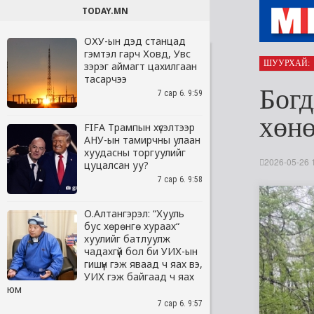
TODAY.MN
ОХУ-ын дэд станцад
гэмтэл гарч Ховд, Увс
зэрэг аймагт цахилгаан
тасарчээ
7 сар 6. 9:59
FIFA Трампын хүсэлтээр
АНУ-ын тамирчны улаан
хуудасны торгуулийг
цуцалсан уу?
7 сар 6. 9:58
О.Алтангэрэл: “Хууль
бус хөрөнгө хураах“
хуулийг батлуулж
чадахгүй бол би УИХ-ын
гишүүн гэж яваад ч яах вэ,
УИХ гэж байгаад ч яах
юм
7 сар 6. 9:57