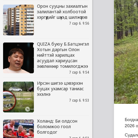
Орон сууцны захиалгын
залилантай холбоотой
хэргүүдийг шүүхэд шилжүүлэв
7 сар 6. 9:56
QUIZA буюу Б.Батцэнгэл
Хотын даргын Олон
нийттэй харилцах
асуудал хариуцсан
зөвлөхөөр томилогджээ
7 сар 6. 9:54
Ирсэн шигээ цэвэрхэн
буцах ухамсар таниас
эхэлнэ
7 сар 6. 9:53
Холанд: Би олдсон
боломжоо гоол
болгодог