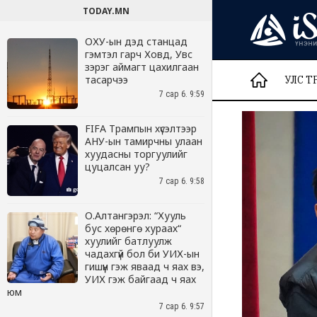
TODAY.MN
ОХУ-ын дэд станцад
гэмтэл гарч Ховд, Увс
зэрэг аймагт цахилгаан
тасарчээ
7 сар 6. 9:59
FIFA Трампын хүсэлтээр
АНУ-ын тамирчны улаан
хуудасны торгуулийг
цуцалсан уу?
7 сар 6. 9:58
О.Алтангэрэл: “Хууль
бус хөрөнгө хураах“
хуулийг батлуулж
чадахгүй бол би УИХ-ын
гишүүн гэж яваад ч яах вэ,
УИХ гэж байгаад ч яах
юм
7 сар 6. 9:57