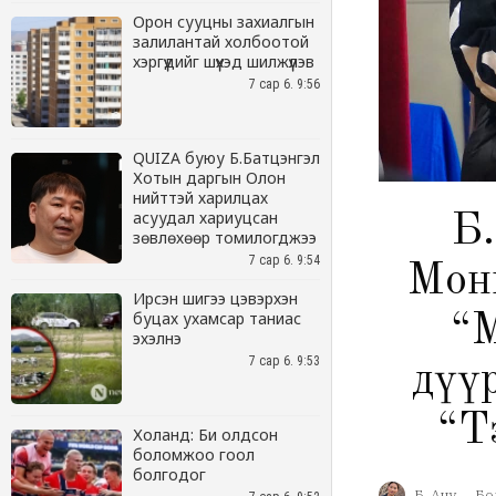
Орон сууцны захиалгын
залилантай холбоотой
хэргүүдийг шүүхэд шилжүүлэв
7 сар 6. 9:56
QUIZA буюу Б.Батцэнгэл
Хотын даргын Олон
нийттэй харилцах
асуудал хариуцсан
зөвлөхөөр томилогджээ
7 сар 6. 9:54
Ирсэн шигээ цэвэрхэн
буцах ухамсар таниас
эхэлнэ
7 сар 6. 9:53
Холанд: Би олдсон
боломжоо гоол
болгодог