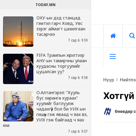
TODAY.MN
ОХУ-ын дэд станцад
гэмтэл гарч Ховд, Увс
зэрэг аймагт цахилгаан
тасарчээ
7 сар 6. 9:59
FIFA Трампын хүсэлтээр
АНУ-ын тамирчны улаан
хуудасны торгуулийг
цуцалсан уу?
7 сар 6. 9:58
О.Алтангэрэл: “Хууль
бус хөрөнгө хураах“
хуулийг батлуулж
чадахгүй бол би УИХ-ын
гишүүн гэж яваад ч яах вэ,
УИХ гэж байгаад ч яах
юм
7 сар 6. 9:57