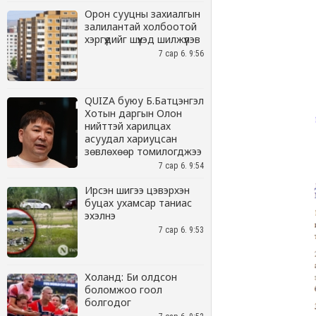
Орон сууцны захиалгын
залилантай холбоотой
хэргүүдийг шүүхэд шилжүүлэв
7 сар 6. 9:56
QUIZA буюу Б.Батцэнгэл
Хотын даргын Олон
нийттэй харилцах
асуудал хариуцсан
зөвлөхөөр томилогджээ
7 сар 6. 9:54
Ирсэн шигээ цэвэрхэн
буцах ухамсар таниас
эхэлнэ
7 сар 6. 9:53
Холанд: Би олдсон
боломжоо гоол
болгодог