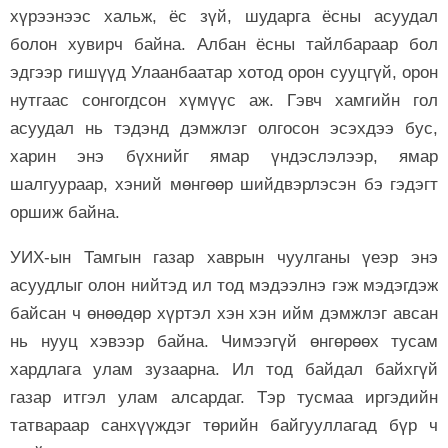
хүрээнээс хальж, ёс зүй, шударга ёсны асуудал
болон хувирч байна. Албан ёсны тайлбараар бол
эдгээр гишүүд Улаанбаатар хотод орон сууцгүй, орон
нутгаас сонгогдсон хүмүүс аж. Гэвч хамгийн гол
асуудал нь тэдэнд дэмжлэг олгосон эсэхдээ бус,
харин энэ бүхнийг ямар үндэслэлээр, ямар
шалгуураар, хэний мөнгөөр шийдвэрлэсэн бэ гэдэгт
оршиж байна.
УИХ-ын Тамгын газар хаврын чуулганы үеэр энэ
асуудлыг олон нийтэд ил тод мэдээлнэ гэж мэдэгдэж
байсан ч өнөөдөр хүртэл хэн хэн ийм дэмжлэг авсан
нь нууц хэвээр байна. Чимээгүй өнгөрөөх тусам
хардлага улам зузаарна. Ил тод байдал байхгүй
газар итгэл улам алсардаг. Тэр тусмаа иргэдийн
татвараар санхүүждэг төрийн байгууллагад бүр ч