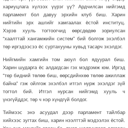
хариуцлага хүлээх үүрэг үү? Ардчилсан нийгэмд
парламент бол давуу эрхийн клуб биш. Харин
нийтийн эрх ашгийг хамгаалах ёстой институц.
Хэрэв хууль тогтоогчид өөрсдөдөө зориулсан
“хаалттай хангамжийн систем” бий болгож эхэлбэл
төр иргэдээсээ ёс суртахууны хувьд тасарч эхэлдэг.
Нийгмийн хамгийн том аюул бол ядуурал биш.
Харин шударга ёс алдагдсан гэх мэдрэмж юм. Иргэд
“төр бидний төлөө биш, өөрсдийнхөө төлөө ажиллаж
байна” гэж ойлгож эхэлбэл итгэл нурж эхэлдэг зүй
тогтол бий. Итгэл нурсан нийгэмд хууль ч
үнэгүйддэг, төр ч нэр хүндгүй болдог.
Тиймээс энэ асуудал дээр парламент тайлбар
хийхээс зугтах биш, харин нээлттэй мэдээлэх ёстой.