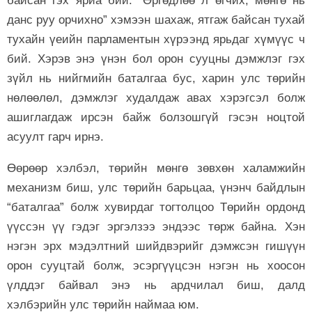
байсан гэх яриа бий. “Өргөдлөө л өгчих, мөнгө нь
данс руу орчихно” хэмээн шахаж, ятгаж байсан тухай
тухайн үеийн парламентын хүрээнд ярьдаг хүмүүс ч
бий. Хэрэв энэ үнэн бол орон сууцны дэмжлэг гэх
зүйл нь нийгмийн баталгаа бус, харин улс төрийн
нөлөөлөл, дэмжлэг худалдаж авах хэрэгсэл болж
ашиглагдаж ирсэн байж болзошгүй гэсэн ноцтой
асуулт гарч ирнэ.
Өөрөөр хэлбэл, төрийн мөнгө зөвхөн халамжийн
механизм биш, улс төрийн барьцаа, үнэнч байдлын
“баталгаа” болж хувирдаг тогтолцоо Төрийн ордонд
үүссэн үү гэдэг эргэлзээ эндээс төрж байна. Хэн
нэгэн эрх мэдэлтний шийдвэрийг дэмжсэн гишүүн
орон сууцтай болж, эсэргүүцсэн нэгэн нь хоосон
үлддэг байвал энэ нь ардчилал биш, далд
хэлбэрийн улс төрийн наймаа юм.