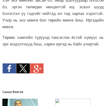
Хэн энэ мөнгийг авсан бэ, ямар шалгуураар олгосон
бэ, эргэн төлөгдөх нөхцөлтэй юу, эсвэл шууд
бэлэглэл үү гэдгийг нийтэд ил тод зарлах хэрэгтэй.
Учир нь энэ мөнгө бол төрийн мөнгө биш. Иргэдийн
мөнгө.
Төрөөс хамгийн түрүүнд тансаглах ёстой хүмүүс нь
эрх мэдэлтнүүд биш, харин иргэд нь байх учиртай.
Санал болгох