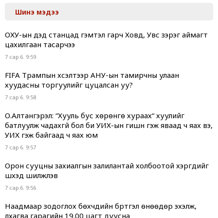
Шинэ мэдээ
ОХУ-ын дэд станцад гэмтэл гарч Ховд, Увс зэрэг аймагт
цахилгаан тасарчээ
7 сар 6. 9:59
FIFA Трампын хүсэлтээр АНУ-ын тамирчны улаан
хуудасны торгуулийг цуцалсан уу?
7 сар 6. 9:58
О.Алтангэрэл: “Хууль бус хөрөнгө хураах“ хуулийг
батлуулж чадахгүй бол би УИХ-ын гишүүн гэж яваад ч яах вэ,
УИХ гэж байгаад ч яах юм
7 сар 6. 9:57
Орон сууцны захиалгын залилантай холбоотой хэргүүдийг
шүүхэд шилжүүлэв
7 сар 6. 9:56
Наадмаар зодоглох бөхчүүдийн бүртгэл өнөөдөр эхэлж,
лхагва гарагийн 19.00 цагт дуусна