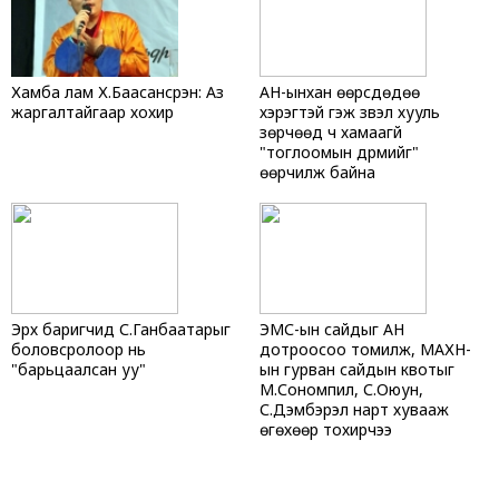
Хамба лам Х.Баасансүрэн: Аз
АН-ынхан өөрсдөдөө
жаргалтайгаар хохир
хэрэгтэй гэж үзвэл хууль
зөрчөөд ч хамаагүй
"тоглоомын дүрмийг"
өөрчилж байна
Эрх баригчид С.Ганбаатарыг
ЭМС-ын сайдыг АН
боловсролоор нь
дотроосоо томилж, МАХН-
"барьцаалсан уу"
ын гурван сайдын квотыг
М.Сономпил, С.Оюун,
С.Дэмбэрэл нарт хувааж
өгөхөөр тохирчээ