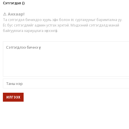
Сэтгэгдэл ()
⚠ Анхаар!
Та сэтгэгдэл бичихдээ хууль зүйн болон ёс суртахууныг баримтална уу.
Ёс бус сэтгэгдлийг админ устгах эрхтэй. Мэдээний сэтгэгдэлд манай
байгууллага хариуцлага хүлээхгүй.