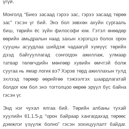
үгүй.
Монголд “Биеэ засаад гэрээ зас, гэрээ засаад төрөө
зас” гэсэн үг бий. Энэ бол зөвхөн ахуйн сургааль
биш, төрийн ёс зүйн философи юм. Гэтэл өнөөдөр
өөрийн амьдралын наад захын хэрэгцээ болох орон
сууцны асуудлаа шийдэж чадаагүй хүмүүс төрийн
дээд байгууллагад сонгогдон ажиллаж, улмаар
татвар төлөгчдийн мөнгөөр хувийн өмчтэй болж
суугаа нь ямар логик вэ? Хэрэв төрд ажиллахын тулд
эхлээд төрөөр өөрийгөө тэжээлгэх шаардлагатай
болдог юм бол энэ тогтолцоо өөрөө эрүүл бус байна
гэсэн үг.
Энд нэг чухал ялгаа бий. Төрийн албаны тухай
хуулийн 61.1.5-д “орон байраар хангагдахад төрөөс
дэмжлэг үзүүлж болно” гэсэн зохицуулалт байдаг.