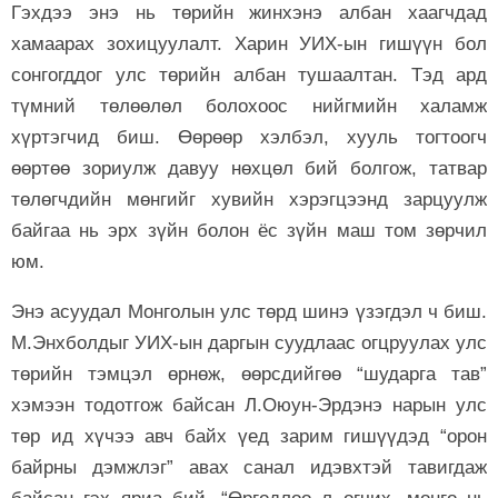
Гэхдээ энэ нь төрийн жинхэнэ албан хаагчдад
хамаарах зохицуулалт. Харин УИХ-ын гишүүн бол
сонгогддог улс төрийн албан тушаалтан. Тэд ард
түмний төлөөлөл болохоос нийгмийн халамж
хүртэгчид биш. Өөрөөр хэлбэл, хууль тогтоогч
өөртөө зориулж давуу нөхцөл бий болгож, татвар
төлөгчдийн мөнгийг хувийн хэрэгцээнд зарцуулж
байгаа нь эрх зүйн болон ёс зүйн маш том зөрчил
юм.
Энэ асуудал Монголын улс төрд шинэ үзэгдэл ч биш.
М.Энхболдыг УИХ-ын даргын суудлаас огцруулах улс
төрийн тэмцэл өрнөж, өөрсдийгөө “шударга тав”
хэмээн тодотгож байсан Л.Оюун-Эрдэнэ нарын улс
төр ид хүчээ авч байх үед зарим гишүүдэд “орон
байрны дэмжлэг” авах санал идэвхтэй тавигдаж