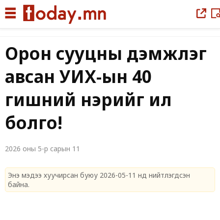
Орон сууцны дэмжлэг
авсан УИХ-ын 40
гишүүний нэрийг ил
болго!
2026 оны 5-р сарын 11
Энэ мэдээ хуучирсан буюу 2026-05-11 нд нийтлэгдсэн
байна.