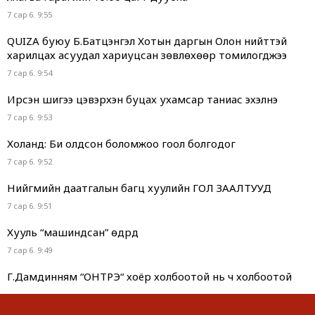
7 сар 6. 9:55
QUIZA буюу Б.Батцэнгэл Хотын даргын Олон нийттэй
харилцах асуудал хариуцсан зөвлөхөөр томилогджээ
7 сар 6. 9:54
Ирсэн шигээ цэвэрхэн буцах ухамсар таниас эхэлнэ
7 сар 6. 9:53
Холанд: Би олдсон боломжоо гоол болгодог
7 сар 6. 9:52
Нийгмийн даатгалын багц хуулийн ГОЛ ЗААЛТУУД
7 сар 6. 9:51
Хууль “машиндсан” өдрүүд
7 сар 6. 9:49
Г.Дамдинням “ОНТРЭ“ хоёр холбоотой нь ч холбоотой
юм...
7 сар 6. 9:48