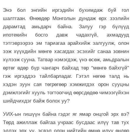
Энэ бол энгийн иргэдийн бухимдаж буй гол
шалтгаан. Өнөөдөр Монголын дундаж өрх зээлийн
дарамтад амьдарч байна. Залуу гэр бүлүүд
ипотекийн босго давж чадахгүй, ахмадууд
тэтгэврээрээ эм тариагаа арайхийж залгуулж, олон
ээж хүүхдийн мөнгө хасагдах эсэхийг санаа зовнин
хүлээж сууна. Татвар нэмэгдэж, үнэ өсөж, амьдралын
өртөг өдөр бүр чангарч байхад төр “мөнгө байхгүй”
гэж иргэддээ тайлбарладаг. Гэтэл нөгөө талд нь
хэдэн зуун сая төгрөгөөр хэмжигдэх орон сууцны
дэмжлэгийг хууль тогтоогчид өөрсдөдөө чимээгүйхэн
шийдчихдэг байж болох уу?
УИХ-ын гишүүн байна гэдэг яг ямар онцгой эрх вэ?
Төрд ажиллаж байгаа учраас бусдаас илүү тав тух
эдлэх эрх үү, эсвэл олон нийтийн өмнө илүү өндөр