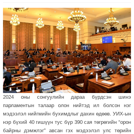
2024 оны сонгуулийн дараа бүрдсэн шинэ
парламентын талаар олон нийтэд ил болсон нэг
мэдээлэл нийгмийн бухимдлыг дахин өдөөв. УИХ-ын
нэр бүхий 40 гишүүн тус бүр 390 сая төгрөгийн “орон
байрны дэмжлэг” авсан гэх мэдээлэл улс төрийн