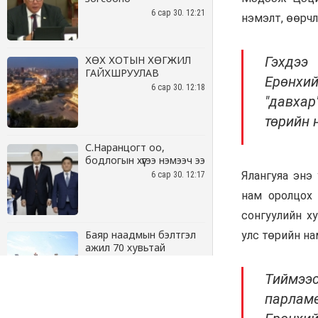
6 сар 30. 12:21
ХӨХ ХОТЫН ХӨГЖИЛ
ГАЙХШРУУЛАВ
6 сар 30. 12:18
С.Наранцогт оо,
бодлогын хүүгээ нэмээч ээ
6 сар 30. 12:17
Баяр наадмын бэлтгэл
ажил 70 хувьтай
үргэлжилж байна
6 сар 30. 12:15