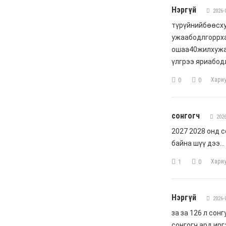
6 сар 8. 11:04
Говь-Алтай аймагт
хуулиас давсан хувийн
эрх ашиг ноёлж байна
6 сар 8. 11:02
Н.Учрал 100 хонолгүй
огцорсон ардчиллаас
хойших анхны Ерөнхий
сайд болж магадгүй…
6 сар 8. 11:00
Д.Баясгалан А.Амундра
хоёр эвлэрч “Бодь”-ийн
110 сая долларын хэрэг
царцахаар боллоо
6 сар 8. 10:58
ХӨНДӨХ СЭДЭВ: Үерт