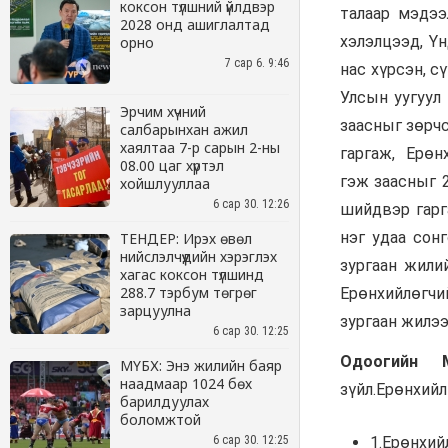
коксон түлшний үйлдвэр
2028 онд ашиглалтад
орно
7 сар 6. 9:46
Эрчим хүчний
салбарынхан ажил
хаялтаа 7-р сарын 2-ны
08.00 цаг хүртэл
хойшлууллаа
6 сар 30. 12:26
ТЕНДЕР: Ирэх өвөл
нийслэлчүүдийн хэрэглэх
хагас коксон түлшинд
288.7 тэрбум төгрөг
зарцуулна
6 сар 30. 12:25
МҮБХ: Энэ жилийн баяр
наадмаар 1024 бөх
барилдуулах
боломжтой
6 сар 30. 12:25