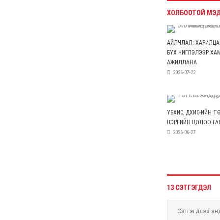
санхүүгийн зөрчил илэрчээ
6 сар 24. 11:02
Долоодугаар сарын 16,
17-ны ажлын өдрийг
амралтын өдөрт
шилжүүлж, наадмаар 10
хоног амрахаар боллоо
6 сар 24. 11:01
М.Энхцэцэг: Хорин
киловаттын хүчин
чадалтай системтэй айл
жилд 10 сая төгрөгөөс
дээш орлого олох
боломжтой
6 сар 24. 10:47
Шарк имижээс салж
чадахгүй яваа
Б.Пунсалмаа
6 сар 24. 10:43