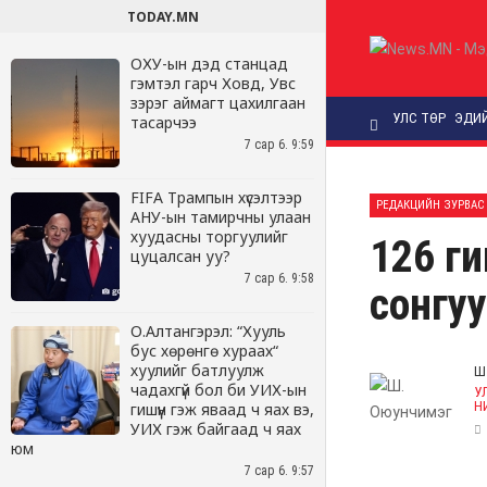
TODAY.MN
ОХУ-ын дэд станцад
гэмтэл гарч Ховд, Увс
зэрэг аймагт цахилгаан
тасарчээ
7 сар 6. 9:59
FIFA Трампын хүсэлтээр
АНУ-ын тамирчны улаан
хуудасны торгуулийг
цуцалсан уу?
7 сар 6. 9:58
О.Алтангэрэл: “Хууль
бус хөрөнгө хураах“
хуулийг батлуулж
чадахгүй бол би УИХ-ын
гишүүн гэж яваад ч яах вэ,
УИХ гэж байгаад ч яах
юм
7 сар 6. 9:57