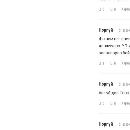
чиглэлд шууд нислэг
үйлдэж эхэллээ
6 сар 4. 11:24
УДШ-ийн Ерөнхий
шүүгчээр томилох Ц.Цогт
гэж хэн бэ?
6 сар 4. 11:20
МАН-ын зодоон: Сэлбэ
төсөл Э.Бат-Амгаланд,
Бор тээг Н.Учралд
шилжив
6 сар 4. 11:18
С.Цэнгүүн: МАН бүх
төрлийн татварыг
нэмэгдүүлж, мөрийн
хөтөлбөрийнхөө эсрэг
ажилласан