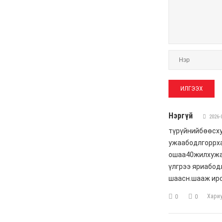
Жүдо бөхийн Австралийн
аварга шалгаруулах
тэмцээнээс Монголын
тамирчид дөрвөн
медаль хүртэв
6 сар 8. 11:07
Энэ 7 хоногт Монгол
Улсад
6 сар 8. 11:06
Монголын хадан дээрх
“Туурайн цуурай”
6 сар 8. 11:04
Анхны арваас төрсөн
анхны гавьяат
Д.Энхцэцэг