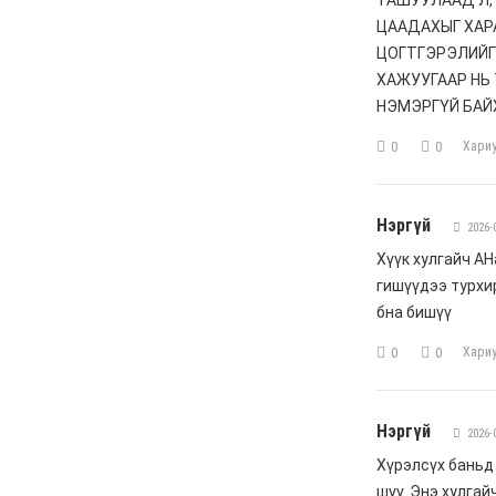
6 сар 4. 11:36
Хүүхдийн мөнгийг
зургаадугаар сарын 18-
нд олгоно
6 сар 4. 11:31
Украины дронууд
“Путины Давос”
эхлэхийн өмнө довтлов
6 сар 4. 11:30
Эрээн хотод зорчихоор
төлөвлөж буй иргэдийн
анхааралд
6 сар 4. 11:26
Астана-Улаанбаатар