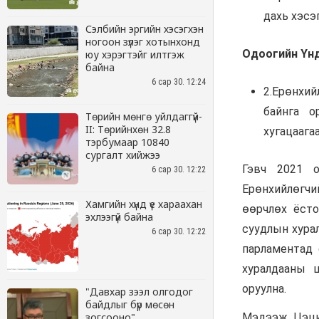
Сэлбийн эргийн хэсэгхэн
ногоон зүлэг хотынхонд
юу хэрэгтэйг илтгэж
байна
6 сар 30. 12:24
Төрийн мөнгө уйлдаггүй-
II: Төрийнхөн 32.8
тэрбумаар 10840
сургалт хийжээ
6 сар 30. 12:22
Хамгийн хүнд үе хараахан
эхлээгүй байна
6 сар 30. 12:22
"Давхар зээл олгодог
байдлыг бүр мөсөн
зогсооно"