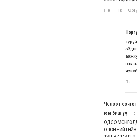
автаж, осолдсон
автомашинууд улсын
хилээр хяналтгүй орж
ирж, Монгол Улс хуучин
машины “хогийн цэг“
болсоор байх уу
6 сар 8. 10:57
Долоо хоногийн өрнийн
зурхай 2026.VI.08-14
6 сар 8. 10:56
Сурвалжлага:
"Хайлаастад хаан шиг
амьдарч болохыг
харуулахыг зорьж
байна"
6 сар 8. 10:55
Цемент цутгаснаа
цэцэрлэгт хүрээлэн гэж
эндүүрэх хэрэггүй