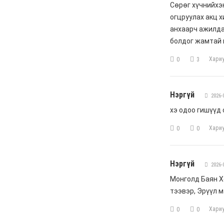
6 сар 4. 11:16
Ашиглалтад ордоггүй,
ажил нь урагшилдаггүй
барилгууд иргэдийг
хохироосоор байг уу?
6 сар 3. 12:18