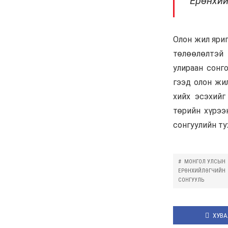
Д.Үүрийнтуяа: АМНАТ-
ийг ялгаатай тогтоох
юм бол компани,
хөрөнгө оруулагч бүрд
зориулсан хуультай
болох хэрэгтэй
6 сар 30. 12:14
П.Наранбаяр: Орон
нутгийн нөхөн
сонгуульд “царцаа”
нүүлгэж ялалт байгуулсан
нь төрийн эрхийг хууль
бусаар авч байна гэсэн
үг
6 сар 30. 12:13
Дарга тодрох цаг
6 сар 24. 11:07
"Давхар дээл"-ээ