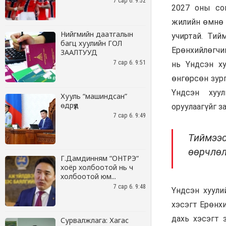
7 сар 6. 9:52
Нийгмийн даатгалын
багц хуулийн ГОЛ
ЗААЛТУУД
7 сар 6. 9:51
Хууль “машиндсан”
өдрүүд
7 сар 6. 9:49
Г.Дамдинням “ОНТРЭ“
хоёр холбоотой нь ч
холбоотой юм...
7 сар 6. 9:48
Сурвалжлага: Хагас