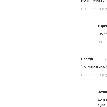
Анхны арваас төрсөн
анхны гавьяат
Д.Энхцэцэг
6 сар 8. 11:04
Говь-Алтай аймагт
хуулиас давсан хувийн
эрх ашиг ноёлж байна
6 сар 8. 11:02
Н.Учрал 100 хонолгүй
огцорсон ардчиллаас
хойших анхны Ерөнхий
сайд болж магадгүй…
6 сар 8. 11:00
Д.Баясгалан А.Амундра