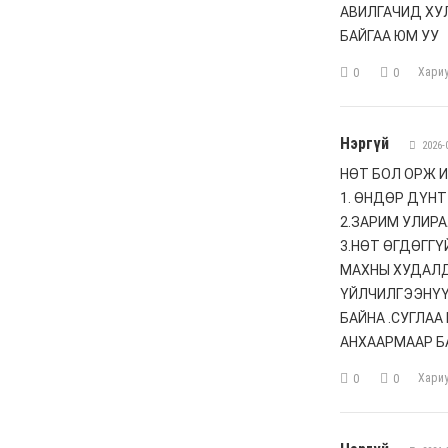
Баяр наадмын бэлтгэл
ажил 70 хувьтай
үргэлжилж байна
6 сар 30. 12:15
Д.Үүрийнтуяа: АМНАТ-
ийг ялгаатай тогтоох
юм бол компани,
хөрөнгө оруулагч бүрд
зориулсан хуультай
болох хэрэгтэй
6 сар 30. 12:14
П.Наранбаяр: Орон
нутгийн нөхөн
сонгуульд “царцаа”
нүүлгэж ялалт байгуулсан
нь төрийн эрхийг хууль
бусаар авч байна гэсэн
үг
6 сар 30. 12:13
Дарга тодрох цаг