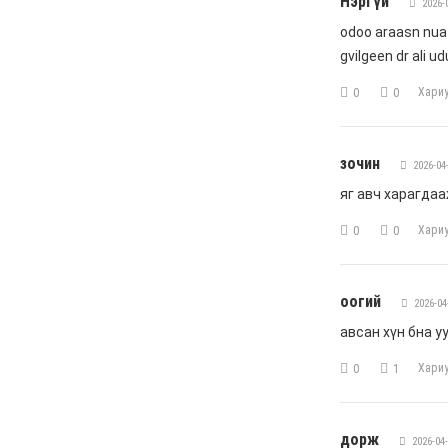
6 сар 24. 11:07
"Давхар дээл"-ээ
тайлсан НИТХ-ын
төлөөлөгчид
6 сар 24. 11:06
Газрын тосны үнийн
өсөлт Хятадын
цахилгаан автомашины
эрэлтийг нэмэгдүүлжээ
6 сар 24. 11:05
БНЭУ-ын Гадаад
хэргийн сайд
С.Жайшанкар Газрын
тос боловсруулах
үйлдвэрийн бүтээн
байгуулалтын явцтай