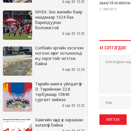
6 сар 30. 12:25
МҮБХ: Энэ жилийн баяр
наадмаар 1024 бөх
барилдуулах
боломжтой
6 сар 30. 12:25
Сэлбийн эргийн хэсэгхэн
ногоон зүлэг хотынхонд
юу хэрэгтэйг илтгэж
байна
6 сар 30. 12:24
Төрийн мөнгө уйлдаггүй-
II: Төрийнхөн 32.8
тэрбумаар 10840
сургалт хийжээ
6 сар 30. 12:22
Хамгийн хүнд үе хараахан
эхлээгүй байна