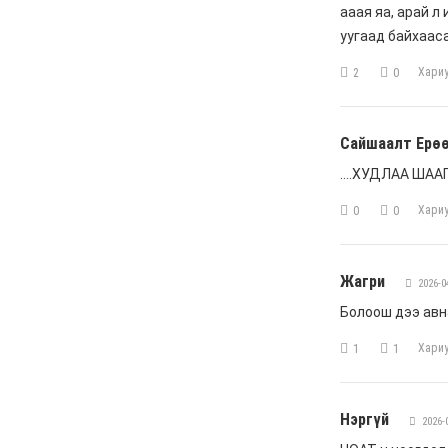
Шарк имижээс салж
чадахгүй яваа
Б.Пунсалмаа
6 сар 24. 10:43
Жүдо бөхийн Австралийн
аварга шалгаруулах
тэмцээнээс Монголын
тамирчид дөрвөн
медаль хүртэв
6 сар 8. 11:07
Энэ 7 хоногт Монгол
Улсад
6 сар 8. 11:06
Монголын хадан дээрх
“Туурайн цуурай”
6 сар 8. 11:04