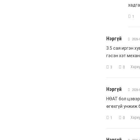
хоёр эвлэрч “Бодь”-ийн
110 сая долларын хэрэг
царцахаар боллоо
6 сар 8. 10:58
ХӨНДӨХ СЭДЭВ: Үерт
автаж, осолдсон
автомашинууд улсын
хилээр хяналтгүй орж
ирж, Монгол Улс хуучин
машины “хогийн цэг“
болсоор байх уу
6 сар 8. 10:57
Долоо хоногийн өрнийн
зурхай 2026.VI.08-14
6 сар 8. 10:56
Сурвалжлага:
"Хайлаастад хаан шиг
амьдарч болохыг