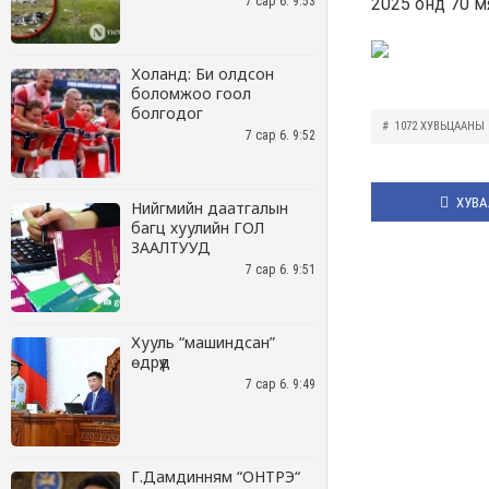
7 сар 6. 9:53
Холанд: Би олдсон
боломжоо гоол
болгодог
7 сар 6. 9:52
Нийгмийн даатгалын
багц хуулийн ГОЛ
ЗААЛТУУД
7 сар 6. 9:51
Хууль “машиндсан”
өдрүүд
7 сар 6. 9:49
Г.Дамдинням “ОНТРЭ“