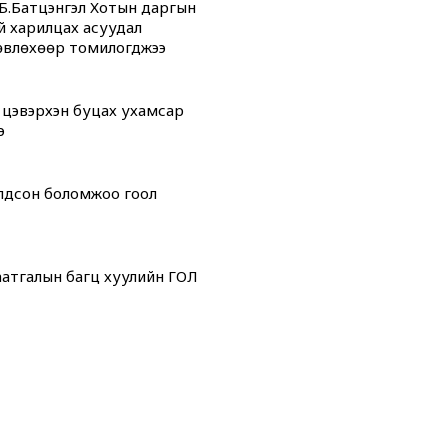
Б.Батцэнгэл Хотын даргын
й харилцах асуудал
өвлөхөөр томилогджээ
 цэвэрхэн буцах ухамсар
э
олдсон боломжоо гоол
атгалын багц хуулийн ГОЛ
дсан” өдрүүд
 “ОНТРЭ“ хоёр холбоотой
ой юм...