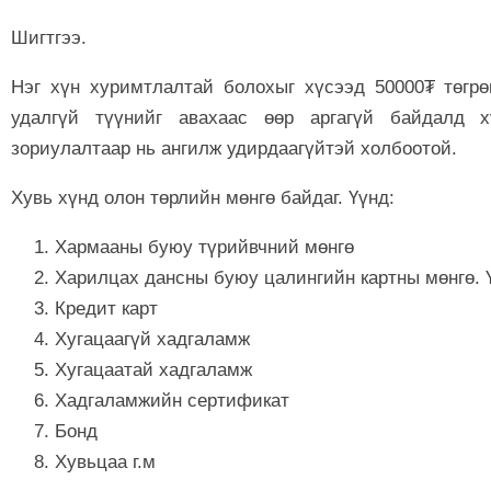
Шигтгээ.
Нэг хүн хуримтлалтай болохыг хүсээд 50000₮ төгрө
удалгүй түүнийг авахаас өөр аргагүй байдалд х
зориулалтаар нь ангилж удирдаагүйтэй холбоотой.
Хувь хүнд олон төрлийн мөнгө байдаг. Үүнд:
Хармааны буюу түрийвчний мөнгө
Харилцах дансны буюу цалингийн картны мөнгө. Үү
Кредит карт
Хугацаагүй хадгаламж
Хугацаатай хадгаламж
Хадгаламжийн сертификат
Бонд
Хувьцаа г.м