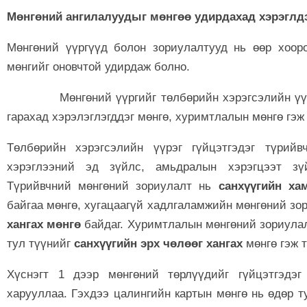
Мөнгөний ангилалуудыг мөнгөө удирдахад хэрэглдэ
Мөнгөний үүргүүд болон зориулалтууд нь өөр хооро
мөнгийг оновчтой удирдаж болно.
Мөнгөний үүргийг төлбөрийн хэрэгсэлийн үүрэг г
гарахад хэрэлэглэгддэг мөнгө, хуримтлалын мөнгө гэж
Төлбөрийн хэрэгсэлийн үүрэг гүйцэтгэдэг түрий
хэрэглээний эд зүйлс, амьдралын хэрэгцээт зүй
Түрийвчний мөнгөний зориулалт нь
санхүүгийн ха
байгаа мөнгө, хугацаагүй хадлгаламжийн мөнгөний зо
хангах мөнгө
байдаг. Хуримтлалын мөнгөний зориулалт
тул түүнийг
санхүүгийн эрх чөлөөг хангах
мөнгө гэж 
Хүснэгт 1 дээр мөнгөний төрлүүдийг гүйцэтгэдэг
харууллаа. Гэхдээ цалингийн картын мөнгө нь өдөр т