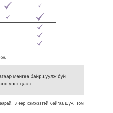
6 сар 29. 21:52
Дарга тодро
6 сар 24. 11:07
"Давхар дээ
төлөөлөгчид
6 сар 24. 11:06
Газрын тосн
цахилгаан а
нэмэгдүүлжээ
 он.
6 сар 24. 11:05
БНЭУ-ын Гад
агаар мөнгөө байршуулж буй
С.Жайшанкар
үйлдвэрийн б
сон үнэт цаас.
танилцав
6 сар 24. 11:04
аарай. 3 өөр хэмжээтэй байгаа шүү. Том