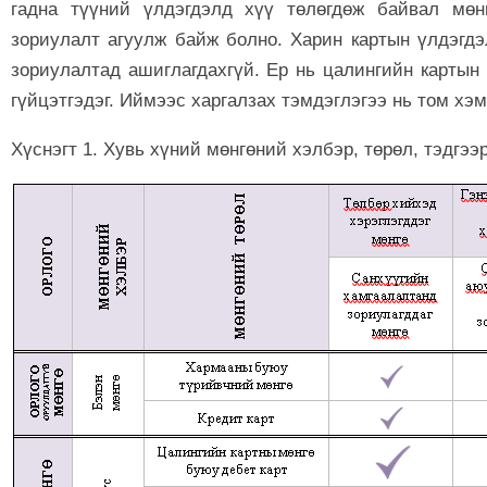
гадна түүний үлдэгдэлд хүү төлөгдөж байвал мөн
зориулалт агуулж байж болно. Харин картын үлдэгд
зориулалтад ашиглагдахгүй. Ер нь цалингийн картын 
гүйцэтгэдэг. Иймээс харгалзах тэмдэглэгээ нь том хэ
Хүснэгт 1. Хувь хүний мөнгөний хэлбэр, төрөл, тэдгээр