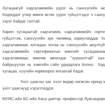
Хугацаагүй хадгаламжийн үүрэг нь санхүүгийн а
бодогддог учир мөнгө өсгөх үүрэг гүйцэтгэдэг ч санх
зэрэг байдаг талтай.
Харин хугацаатай хадгаламж, хадгаламжийн серт
гүйцэтгэж, санхүүгийн эрх чөлөөнд зориулагддаг.
хадгаламжаас ялгагдах ялгаа нь санхүүгийн аюулгүй
хадгаламжийн сертификатын мөнгийг хугацаанаа
хадгаламжаас мөнгөө авчихдаг "зуршилтай" хү
байршуулах нь хамгийн сайн удирдлага болно. Хад
хугацаа, хүүгийн нормоороо ялгаатай бадаг.
Үнэт цаасны зах зээл өндөр хөгжсөн оронд мөнг
үнэт цааснууд хэрэглэгддэг.
МУИС-ийн БС-ийн багш доктор, профессор Лувсандор