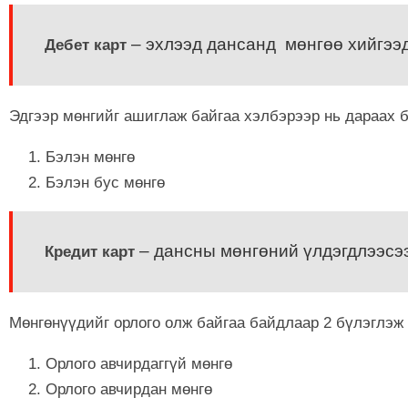
– эхлээд дансанд мөнгөө хийгээд,
Дебет карт
Эдгээр мөнгийг ашиглаж байгаа хэлбэрээр нь дараах б
Бэлэн мөнгө
Бэлэн бус мөнгө
– дансны мөнгөний үлдэгдлээсээ
Кредит карт
Мөнгөнүүдийг орлого олж байгаа байдлаар 2 бүлэглэж 
Орлого авчирдаггүй мөнгө
Орлого авчирдан мөнгө