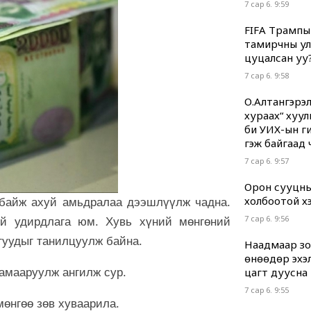
7 сар 6. 9:59
FIFA Трампы
тамирчны ул
цуцалсан уу
7 сар 6. 9:58
О.Алтангэрэл
хураах“ хуул
би УИХ-ын гиш
гэж байгаад 
7 сар 6. 9:57
Орон сууцны
холбоотой хэр
ж байж ахуй амьдралаа дээшлүүлж чадна.
7 сар 6. 9:56
ий удирдлага юм. Хувь хүний мөнгөний
гуудыг танилцуулж байна.
Наадмаар зод
өнөөдөр эхэл
цагт дуусна
 хамааруулж ангилж сур.
7 сар 6. 9:55
мөнгөө зөв хуваарила.