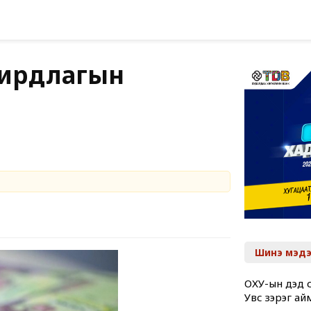
дирдлагын
Шинэ мэдэ
ОХУ-ын дэд с
Увс зэрэг ай