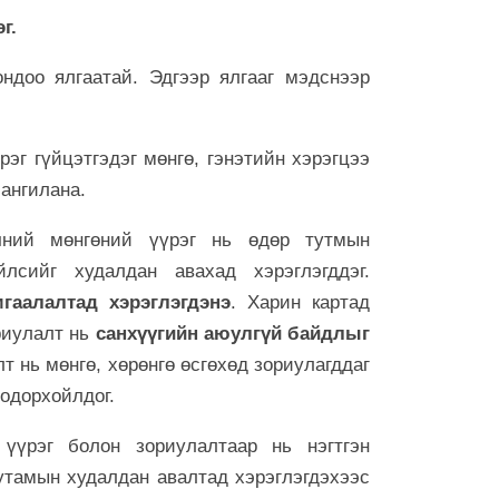
бөх барилду
г.
6 сар 30. 12:25
Сэлбийн эрги
ндоо ялгаатай. Эдгээр ялгааг мэдснээр
хотынхонд ю
6 сар 30. 12:24
үйцэтгэдэг мөнгө, гэнэтийн хэрэгцээ
Төрийн мөнгө
32.8 тэрбум
 ангилана.
6 сар 30. 12:22
вчний мөнгөний үүрэг нь өдөр тутмын
Хамгийн хүнд 
лсийг худалдан авахад хэрэглэгддэг.
6 сар 30. 12:22
мгаалалтад хэрэглэгдэнэ
. Харин картад
"Давхар зээл
риулалт нь
санхүүгийн аюулгүй байдлыг
зогсооно"
 нь мөнгө, хөрөнгө өсгөхөд зориулагддаг
6 сар 30. 12:21
тодорхойлдог.
ХӨХ ХОТЫН
 үүрэг болон зориулалтаар нь нэгтгэн
6 сар 30. 12:18
утамын худалдан авалтад хэрэглэгдэхээс
С.Наранцогт 