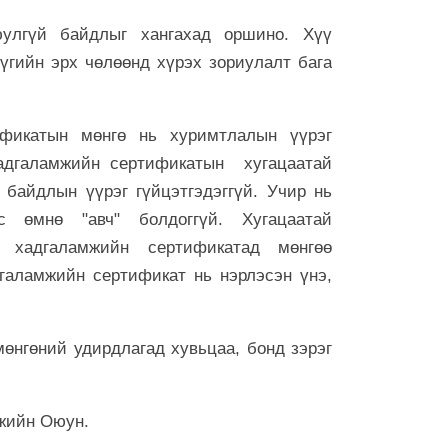
юулгүй байдлыг хангахад оршино. Хүү
үүгийн эрх чөлөөнд хүрэх зориулалт бага
ификатын мөнгө нь хуримтлалын үүрэг
 Хадгаламжийн сертификатын хугацаатай
 байдлын үүрэг гүйцэтгэдэггүй. Учир нь
с өмнө "авч" болдоггүй. Хугацаатай
н хадгаламжийн сертификатад мөнгөө
галамжийн сертификат нь нэрлэсэн үнэ,
өний удирдлагад хувьцаа, бонд зэрэг
жийн Оюун.