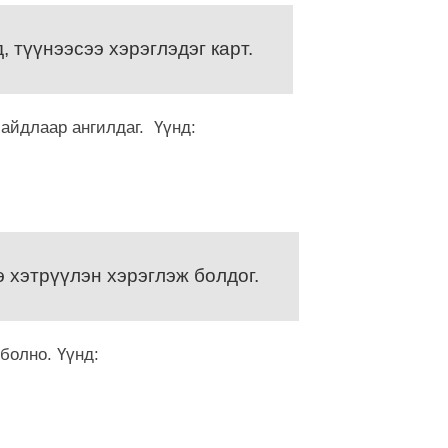
7 сар 6. 9:48
 түүнээсээ хэрэглэдэг карт.
Сурвалжлага:
үйлдвэр 202
7 сар 6. 9:46
айдлаар ангилдаг. Үүнд:
Тэд иргэнээ 
бодлого явуу
7 сар 6. 9:45
Эрчим хүчни
7-р сарын 2-
хойшлуулла
 хэтрүүлэн хэрэглэж болдог.
6 сар 30. 12:26
ТЕНДЕР: Ирэх
хэрэглэх хаг
болно. Үүнд:
тэрбум төгр
6 сар 30. 12:25
МҮБХ: Энэ ж