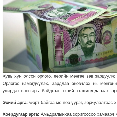
Хувь хүн олсон орлого, өөрийн мөнгөө зөв зарцуул
Орлогоо нэмэгдүүлэх, зардлаа оновчлох нь мөнгөн
удирдах олон арга байдгаас эхний ээлжинд дараах ар
Эхний арга:
Өөрт байгаа мөнгөө үүрэг, зориулалтаас
Хоёрдугаар арга:
Амьдралынхаа зоригоосоо хамаарч 