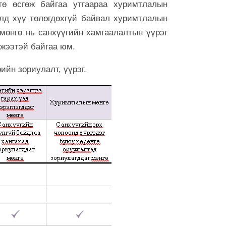
гө өсгөж байгаа утгаараа хуримтлалын
ээ
элд хүү төлөгдөхгүй байвал хуримтлалын
6 сар 30. 12:17
мөнгө нь санхүүгийн хамгаалалтын үүрэг
Баяр наадмы
мжээтэй байгаа юм.
үргэлжилж ба
6 сар 30. 12:15
ийн зориулалт, үүрэг.
Д.Үүрийнтуяа
тогтоох юм 
оруулагч бүр
хэрэгтэй
6 сар 30. 12:14
П.Наранбаяр
сонгуульд “ца
байгуулсан н
бусаар авч ба
6 сар 30. 12:13
Халх хасгаа
хооронд...