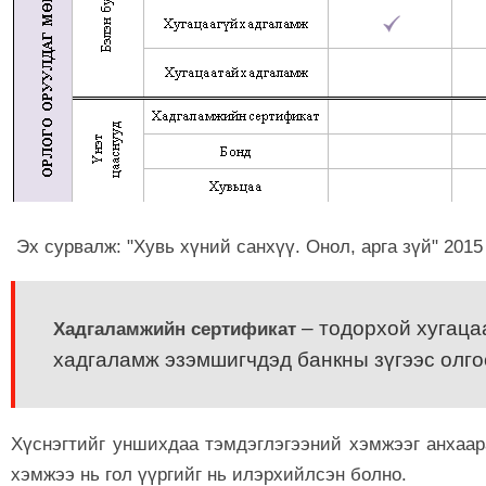
Эх сурвалж: "Хувь хүний санхүү. Онол, арга зүй" 2015
– тодорхой хугаца
Хадгаламжийн сертификат
хадгаламж эзэмшигчдэд банкны зүгээс олго
Хүснэгтийг уншихдаа тэмдэглэгээний хэмжээг анхаар
хэмжээ нь гол үүргийг нь илэрхийлсэн болно.