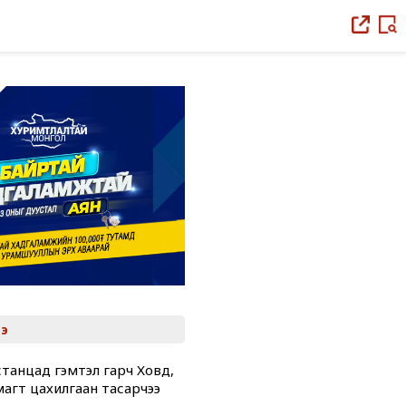
э
танцад гэмтэл гарч Ховд,
магт цахилгаан тасарчээ