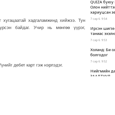
QUIZA буюу 
Олон нийттэ
хариуцсан з
7 сар 6. 9:54
г хугацаатай хадгаламжинд хийжээ. Тун
үрсэн байдаг. Учир нь мөнгөө үүрэг,
Ирсэн шигээ
таниас эхэлн
7 сар 6. 9:53
Холанд: Би 
болгодог
7 сар 6. 9:52
нийг дебет карт гэж нэрлэдэг.
Нийгмийн да
ЗААЛТУУД
7 сар 6. 9:51
Хууль “машин
7 сар 6. 9:49
Г.Дамдинням
нь ч холбоот