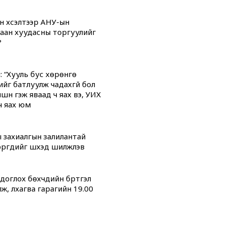
н хүсэлтээр АНУ-ын
аан хуудасны торгуулийг
?
: “Хууль бус хөрөнгө
ийг батлуулж чадахгүй бол
үүн гэж яваад ч яах вэ, УИХ
ч яах юм
 захиалгын залилантай
гүүдийг шүүхэд шилжүүлэв
оглох бөхчүүдийн бүртгэл
ж, лхагва гарагийн 19.00