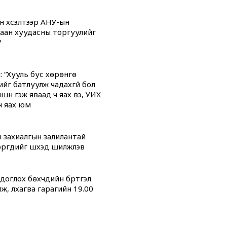
н хүсэлтээр АНУ-ын
аан хуудасны торгуулийг
?
: “Хууль бус хөрөнгө
ийг батлуулж чадахгүй бол
үүн гэж яваад ч яах вэ, УИХ
ч яах юм
 захиалгын залилантай
гүүдийг шүүхэд шилжүүлэв
оглох бөхчүүдийн бүртгэл
ж, лхагва гарагийн 19.00