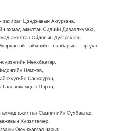
7 сар 6. 9:48
Сурвалжлага:
н захирал Цэнджавын Аюурзана,
үйлдвэр 202
уйн ахмад ажилтан Сидийн Даваалхүмбэ,
7 сар 6. 9:46
хмад ажилтан Ойдовын Дүгэрсүрэн,
Тэд иргэнээ 
вөрхангай аймгийн салбарын тэргүүн
бодлого явуу
7 сар 6. 9:45
нсүрэнгийн Мөнхбаатар,
Эрчим хүчни
йндонгийн Нямжав,
7-р сарын 2-
хойшлуулла
Сайнхүүгийн Санжсүрэн,
6 сар 30. 12:26
ч Галсанжамцын Цэрэн,
ТЕНДЕР: Ирэх
хэрэглэх хаг
тэрбум төгр
н ахмад ажилтан Сампилийн Сүхбаатар,
6 сар 30. 12:25
хаажавын Хүрэлтөмөр,
МҮБХ: Энэ ж
гваны Оюунжаргал нарыг,