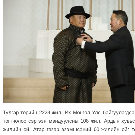
Тулгар төрийн 2228 жил, Их Монгол Улс байгуулагдса
тогтнолоо сэргээн мандуулсны 108 жил, Ардын хувь
жилийн ой, Атар газар эзэмшсэний 60 жилийн ойг 