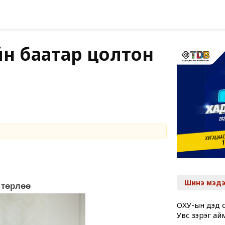
йн баатар цолтон
Шинэ мэдэ
 төрлөө
ОХУ-ын дэд с
Увс зэрэг ай