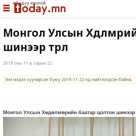
Иргэдийн дуу хоолой.
|
Монгол Улсын Хөдөлмөри
шинээр төрлөө
2019 оны 11-р сарын 22
Энэ мэдээ хуучирсан буюу 2019-11-22 нд нийтлэгдсэн байна.
Монгол Улсын Хөдөлмөрийн баатар цолтон шинээр