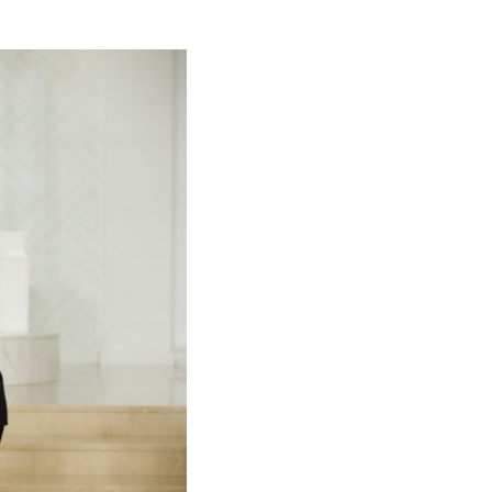
6 сар 29. 21:52
Дарга тодро
6 сар 24. 11:07
"Давхар дээ
төлөөлөгчид
6 сар 24. 11:06
Газрын тосн
цахилгаан а
нэмэгдүүлжээ
6 сар 24. 11:05
БНЭУ-ын Гад
С.Жайшанкар
үйлдвэрийн б
танилцав
6 сар 24. 11:04