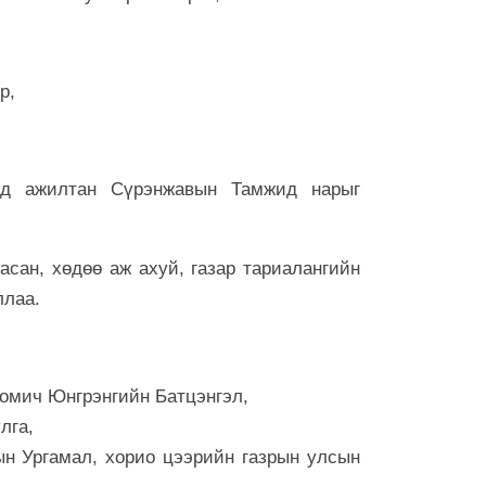
бөх барилду
6 сар 30. 12:25
Сэлбийн эрги
хотынхонд ю
р,
6 сар 30. 12:24
Төрийн мөнгө
32.8 тэрбум
ад ажилтан Сүрэнжавын Тамжид нарыг
6 сар 30. 12:22
Хамгийн хүнд 
сан, хөдөө аж ахуй, газар тариалангийн
6 сар 30. 12:22
ллаа.
"Давхар зээл
зогсооно"
6 сар 30. 12:21
номич Юнгрэнгийн Батцэнгэл,
ХӨХ ХОТЫН
лга,
6 сар 30. 12:18
н Ургамал, хорио цээрийн газрын улсын
С.Наранцогт 