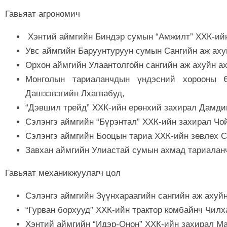
Гавьяат агрономич
Хэнтий аймгийн Биндэр сумын “Амжилт” ХХК-ий
Увс аймгийн Баруунтуруун сумын Сангийн аж ах
Орхон аймгийн Улаантолгойн сангийн аж ахуйн а
Монголын тариаланчдын үндэсний хорооны Ө
Дашзэвэгийн Лхагвабуд,
“Дэвшил трейд” ХХК-ийн ерөнхий захирал Дамди
Сэлэнгэ аймгийн “Бүрэнтал” ХХК-ийн захирал Чо
Сэлэнгэ аймгийн Бооцын тариа ХХК-ийн зөвлөх 
Завхан аймгийн Улиастай сумын ахмад тариалан
Гавьяат механикжуулагч цол
Сэлэнгэ аймгийн Зүүнхараагийн сангийн аж ахуй
“Гурван борхууд” ХХК-ийн трактор комбайнч Чил
Хэнтий аймгийн “Идэр-Онон” ХХК-ийн захирал Ма