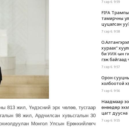
7 сар 6. 9:59
FIFA Трампы
тамирчны ул
цуцалсан уу
7 сар 6. 9:58
О.Алтангэрэл
хураах“ хуул
би УИХ-ын гиш
гэж байгаад 
7 сар 6. 9:57
Орон сууцны
холбоотой хэр
7 сар 6. 9:56
Наадмаар зод
өнөөдөр эхэл
ны 813 жил, Үндэсний эрх чөлөө, тусгаар
цагт дуусна
сгалын 98 жил, Ардчилсан хувьсгалын 30
7 сар 6. 9:55
тохиолдуулан Монгол Улсын Ерөнхийлөгч