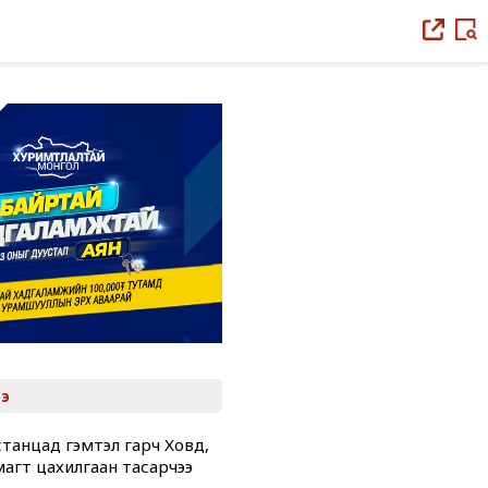
э
танцад гэмтэл гарч Ховд,
магт цахилгаан тасарчээ