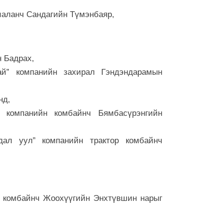
ээ
иаланч Сандагийн Түмэнбаяр,
6 сар 30. 12:17
Баяр наадмы
үргэлжилж ба
н Бадрах,
6 сар 30. 12:15
ай” компанийн захирал Гэндэндарамын
Д.Үүрийнтуяа
тогтоох юм 
оруулагч бүр
нд,
хэрэгтэй
” компанийн комбайнч Бямбасүрэнгийн
6 сар 30. 12:14
П.Наранбаяр
ал уул” компанийн трактор комбайнч
сонгуульд “ца
байгуулсан н
бусаар авч ба
6 сар 30. 12:13
Халх хасгаа
ор комбайнч Жоохүүгийн Энхтүвшин нарыг
хооронд...