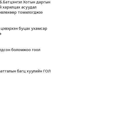
Б.Батцэнгэл Хотын даргын
й харилцах асуудал
өвлөхөөр томилогджээ
 цэвэрхэн буцах ухамсар
э
олдсон боломжоо гоол
атгалын багц хуулийн ГОЛ
дсан” өдрүүд
 “ОНТРЭ“ хоёр холбоотой
ой юм...