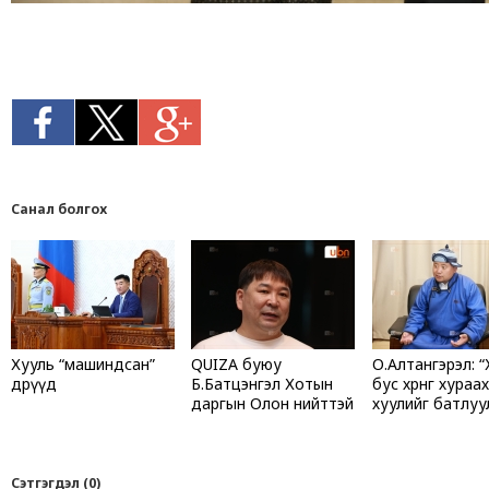
Санал болгох
Хууль “машиндсан”
QUIZA буюу
О.Алтангэрэл: 
өдрүүд
Б.Батцэнгэл Хотын
бус хөрөнгө хураах
даргын Олон нийттэй
хуулийг батлу
харилцах асуудал
чадахгүй бол б
хариуцсан зөвлөхөөр
УИХ-ын гишүүн
томилогджээ
яваад ч яах вэ
гэж байгаад ч 
Сэтгэгдэл (0)