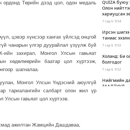
QUIZA буюу 
ийн ордонд Төрийн дээд цол, одон медаль
Олон нийттэ
хариуцсан з
7 сар 6. 9:54
Ирсэн шигээ
рүүл, цэвэр хүнсээр хангах үйлсэд онцгой
таниас эхэлн
гүй чанарын үлгэр дуурайлал үзүүлж буй
7 сар 6. 9:53
-ийн захирал, Монгол Улсын гавьяат
Холанд: Би 
сын хөдөлмөрийн баатар цол хүртээж,
болгодог
нгоор шагналаа.
7 сар 6. 9:52
Нийгмийн да
уулан, Монгол Улсын Үндэсний аюулгүй
ЗААЛТУУД
зар тариалангийн салбарт олон жил үр
7 сар 6. 9:51
л Улсын гавьяат цол хүртээв.
Хууль “машин
7 сар 6. 9:49
Г.Дамдинням
 ахмад ажилтан Жамцийн Дашдаваа,
нь ч холбоот