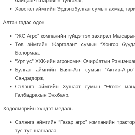
байцаагч Шаравын Тунгалаг,
Хөвсгөл аймгийн Эрдэнэбулган сумын ахмад тар
Алтан гадас одон
“ЖС Агро” компанийн гүйцэтгэх захирал Магсары
Төв аймгийн Жаргалант сумын “Хонгор бууд
Болормаа,
“Урт ус” ХХК-ийн агрономич Очирбатын Рэнцэнха
Булган аймгийн Баян-Агт сумын “Актив-Агро
Сандагдорж,
Сэлэнгэ аймгийн Хушаат сумын “Өгөөж манд
Галбадрахын Энхбаяр,
Хөдөлмөрийн хүндэт медаль
Сэлэнгэ аймгийн “Газар агро” компанийн тракт
тус тус шагналаа.