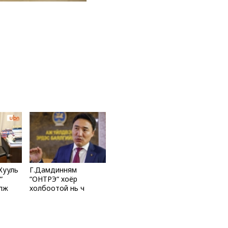
“Хууль
Г.Дамдинням
“
“ОНТРЭ“ хоёр
улж
холбоотой нь ч
и
холбоотой юм...
 гэж
, УИХ
яах юм