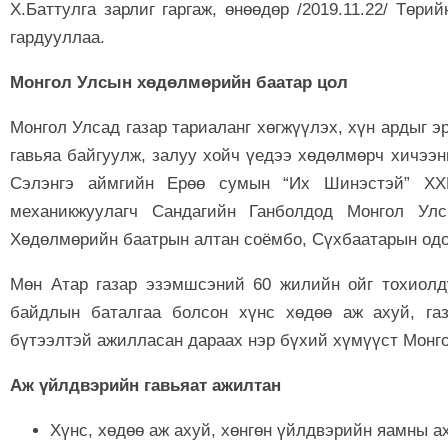
Х.Баттулга зарлиг гаргаж, өнөөдөр /2019.11.22/ Төр
гардууллаа.
Монгол Улсын хөдөлмөрийн баатар цол
Монгол Улсад газар тариаланг хөгжүүлэх, хүн ардыг э
гавьяа байгуулж, залуу хойч үедээ хөдөлмөрч хичээн
Сэлэнгэ аймгийн Ерөө сумын “Их Шинэстэй” ХХК
механикжуулагч Сандагийн Ганболдод Монгол Ул
Хөдөлмөрийн баатрын алтан соёмбо, Сүхбаатарын одо
Мөн Атар газар эзэмшсэний 60 жилийн ойг тохиолд
байдлын баталгаа болсон хүнс хөдөө аж ахуй, га
бүтээлтэй ажилласан дараах нэр бүхий хүмүүст Монго
Аж үйлдвэрийн гавьяат ажилтан
Хүнс, хөдөө аж ахуй, хөнгөн үйлдвэрийн яамны