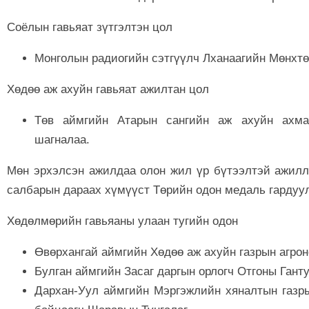
Соёлын гавьяат зүтгэлтэн цол
Монголын радиогийн сэтгүүлч Лханаагийн Мөнхтө
Хөдөө аж ахуйн гавьяат ажилтан цол
Төв аймгийн Атарын сангийн аж ахуйн ахм
шагналаа.
Мөн эрхэлсэн ажилдаа олон жил үр бүтээлтэй ажилла
салбарын дараах хүмүүст Төрийн одон медаль гардуу
Хөдөлмөрийн гавьяаны улаан тугийн одон
Өвөрхангай аймгийн Хөдөө аж ахуйн газрын агро
Булган аймгийн Засаг даргын орлогч Отгоны Ганту
Дархан-Уул аймгийн Мэргэжлийн хяналтын газры