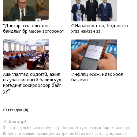
"Давхар зээл олгодог
С.Наранцогт оо, бодлогын
байдлыг бүр мөсөн зогсооно"
хүүгээ нэмээч ээ
Ашиглалтад ордоггүй, ажил
Инфляц өсөж, идэх хоол
нь урагшилдаггүй барилгууд
багасав
иргэдийг хохироосоор байг
уу?
Сэтгэгдэл (0)
⚠ Анхаар!
Та сэтгэгдэл бичихдээ хууль зүйн болон ёс суртахууныг баримтална уу.
Ёс бус сэтгэгдлийг админ устгах эрхтэй. Мэдээний сэтгэгдэлд манай