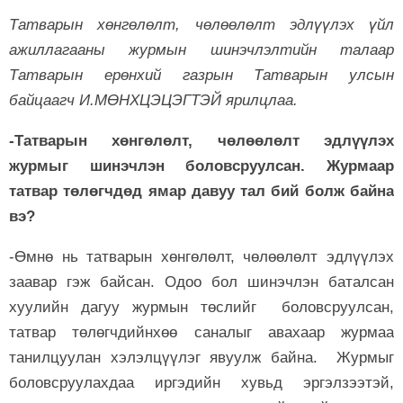
Татварын хөнгөлөлт, чөлөөлөлт эдлүүлэх үйл
ажиллагааны журмын шинэчлэлтийн талаар
Татварын ерөнхий газрын Татварын улсын
байцаагч И.МӨНХЦЭЦЭГТЭЙ ярилцлаа.
-Татварын хөнгөлөлт, чөлөөлөлт эдлүүлэх
журмыг шинэчлэн боловсруулсан. Журмаар
татвар төлөгчдөд ямар давуу тал бий болж байна
вэ?
-Өмнө нь татварын хөнгөлөлт, чөлөөлөлт эдлүүлэх
заавар гэж байсан. Одоо бол шинэчлэн баталсан
хуулийн дагуу журмын төслийг боловсруулсан,
татвар төлөгчдийнхөө саналыг авахаар журмаа
танилцуулан хэлэлцүүлэг явуулж байна. Журмыг
боловсруулахдаа иргэдийн хувьд эргэлзээтэй,