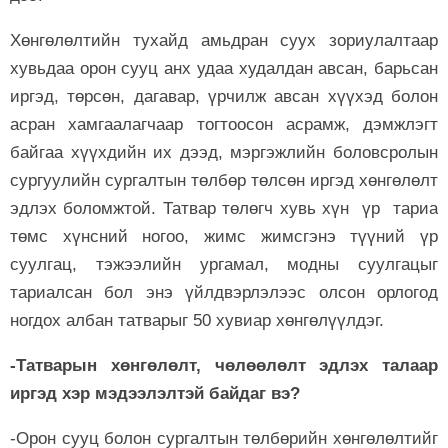
Хөнгөлөлтийн тухайд амьдран суух зориулалтаар
хувьдаа орон сууц анх удаа худалдан авсан, барьсан
иргэд, төрсөн, дагавар, үрчилж авсан хүүхэд болон
асран хамгаалагчаар тогтоосон асрамж, дэмжлэгт
байгаа хүүх­дийн их дээд, мэргэжлийн боловсролын
сургуулийн сур­галтын төлбөр төлсөн иргэд хөнгөлөлт
эдлэх боломжтой. Татвар төлөгч хувь хүн үр тариа
төмс хүнсний ногоо, жимс жимсгэнэ түүний үр
суулгац, тэжээлийн ургамал, модны суулгацыг
тариалсан бол энэ үйлдвэрлэлээс олсон орлогод
ногдох албан татварыг 50 хувиар хөнгөлүүлдэг.
-Татварын хөнгөлөлт, чөлөөлөлт эдлэх талаар
иргэд хэр мэдээлэлтэй байдаг вэ?
-Орон сууц болон сургалтын төлбөрийн хөнгөлөлтийг