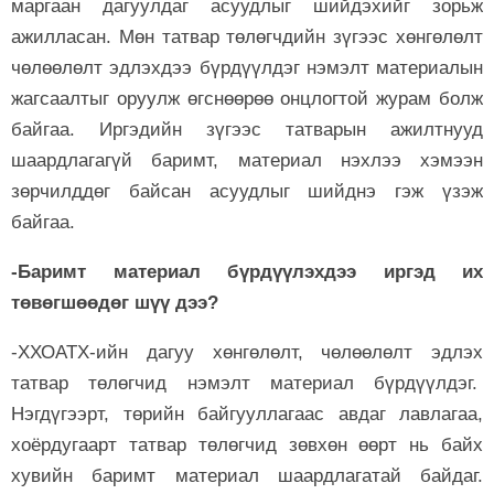
маргаан дагуулдаг асуудлыг шийдэхийг зорьж
ажилласан. Мөн татвар төлөгчдийн зүгээс хөнгөлөлт
чөлөөлөлт эдлэхдээ бүрдүүлдэг нэмэлт материалын
жагсаалтыг оруулж өгснөөрөө онцлогтой журам болж
байгаа. Иргэдийн зүгээс татварын ажилтнууд
шаардлагагүй баримт, материал нэхлээ хэмээн
зөрчилддөг байсан асуудлыг шийднэ гэж үзэж
байгаа.
-Баримт материал бүрдүүлэхдээ иргэд их
төвөгшөөдөг шүү дээ?
-ХХОАТХ-ийн дагуу хөнгөлөлт, чөлөөлөлт эдлэх
татвар төлөгчид нэмэлт материал бүрдүүлдэг.
Нэгдүгээрт, төрийн байгууллагаас авдаг лавлагаа,
хоёрдугаарт татвар төлөгчид зөвхөн өөрт нь байх
хувийн баримт материал шаардлагатай байдаг.