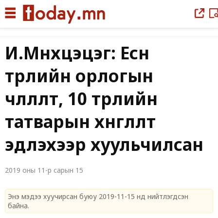
|
И.Мөнхцэцэг: Есөн
төрлийн орлогын
чөлөөлөлт, 10 төрлийн
татварын хөнгөлөлт
эдлэхээр хуульчилсан
2019 оны 11-р сарын 15
Энэ мэдээ хуучирсан буюу 2019-11-15 нд нийтлэгдсэн
байна.