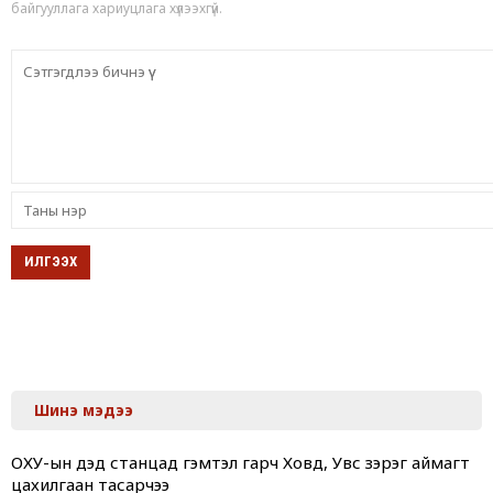
байгууллага хариуцлага хүлээхгүй.
Шинэ мэдээ
ОХУ-ын дэд станцад гэмтэл гарч Ховд, Увс зэрэг аймагт
цахилгаан тасарчээ