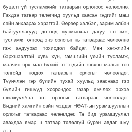
буцалтгүй тусламжийг татварын орлогоос чөлөөлнө.
Гэхдээ татвар төлөг­чид хуульд заасан гэдгийг маш
сайн анхаарах хэрэгтэй. Өөрөөр хэлбэл, зарим албан
байгууллагууд дотоод журмынхаа дагуу тэтгэмж,
тусламж олгоод энэ орлогыг нь татвараас чөлөөлнө
гэж андуурах тохиодол байдаг. Мөн хөгжлийн
бэрхшээлтэй хувь хүн, гамшгийн үеийн тусламж,
малчин өрх мал бүхий этгээдийн зөвхөн малын тоо
толгойд ногдох татварын орлогыг чөлөөлдөг.
Түүнчлэн гэр бүлийн тухай хуульд зааснаар гэр
бүлийн гишүүд хоорондоо газар өмчлөх эрхээ
шилжүүлбэл энэ орлогыг татвараас чөлөөлдөг.
Бидний хамгийн сайн мэддэг НӨАТ-ын урамшууллын
орлогыг татвараас чөлөөлдөг. Та бид урамшуулал
авахдаа ямар ч татвар төлөлгүй бүрэн авдаг шүү
дээ.