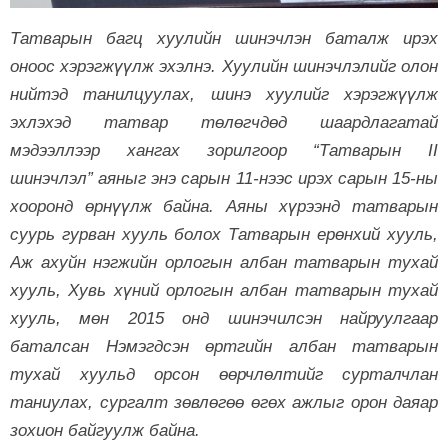
Татварын багц хуулийн шинэчлэн баталж ирэх
оноос хэрэгжүүлж эхэлнэ. Хуулийн шинэчлэлийг олон
нийтэд танилцуулах, шинэ хуулийг хэрэгжүүлж
эхлэхэд татвар төлөгчдөд шаардлагатай
мэдээллээр хангах зорилгоор “Татварын II
шинэчлэл” аяныг энэ сарын 11-нээс ирэх сарын 15-ны
хооронд өрнүүлж байна. Аяны хүрээнд татварын
суурь гурван хууль болох Татварын ерөнхий хууль,
Аж ахуйн нэгжийн орлогын албан татварын тухай
хууль, Хувь хүний орлогын албан татварын тухай
хууль, мөн 2015 онд шинэчилсэн найруулгаар
баталсан Нэмэгдсэн өртгийн албан татварын
тухай хуульд орсон өөрчлөлтийг сурталчлан
таниулах, сургалт зөвлөгөө өгөх ажлыг орон даяар
зохион байгуулж байна.