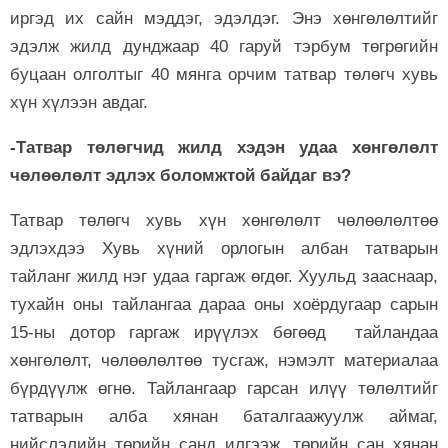
иргэд их сайн мэддэг, эдэлдэг. Энэ хөнгөлөлтийг
эдэлж жилд дунджаар 40 гаруй тэрбум төгрөгийн
буцаан олголтыг 40 мянга орчим татвар төлөгч хувь
хүн хүлээн авдаг.
-Татвар төлөгчид жилд хэдэн удаа хөнгөлөлт
чөлөөлөлт эдлэх боломжтой байдаг вэ?
Татвар төлөгч хувь хүн хөнгөлөлт чөлөөлөлтөө
эдлэхдээ Хувь хүний орлогын албан татварын
тайланг жилд нэг удаа гаргаж өгдөг. Хуульд зааснаар,
тухайн оны тайлангаа дараа оны хоёрдугаар сарын
15-ны дотор гаргаж ирүүлэх бөгөөд тайландаа
хөнгөлөлт, чөлөөлөлтөө тусгаж, нэмэлт материалаа
бүрдүүлж өгнө. Тайлангаар гарсан илүү төлөлтийг
татварын алба хянан баталгаажуулж аймаг,
нийслэлийн төрийн санд илгээж, төрийн сан хянан