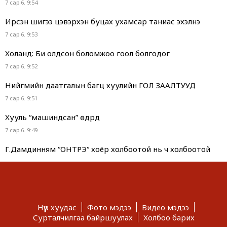
7 сар 6. 9:54
Ирсэн шигээ цэвэрхэн буцах ухамсар таниас эхэлнэ
7 сар 6. 9:53
Холанд: Би олдсон боломжоо гоол болгодог
7 сар 6. 9:52
Нийгмийн даатгалын багц хуулийн ГОЛ ЗААЛТУУД
7 сар 6. 9:51
Хууль “машиндсан” өдрүүд
7 сар 6. 9:49
Г.Дамдинням “ОНТРЭ“ хоёр холбоотой нь ч холбоотой
юм...
7 сар 6. 9:48
Сурвалжлага: Хагас коксон түлшний үйлдвэр 2028 онд
ашиглалтад орно
Нүүр хуудас
Фото мэдээ
Видео мэдээ
7 сар 6. 9:46
Сурталчилгаа байршуулах
Холбоо барих