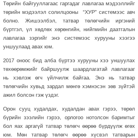
Төрийн байгууллагаас гаргадаг лавлагаа мэдээллийг
төрийн мэдээлэл солилцооны “ХУР” системээс авч
болно. Жишээлбэл, татвар төлөгчийн иргэний
бүртгэл, үл хөдлөх хөрөнгийн, нийгмийн даатгалын
лавлагаа зэргийг энэ системээс хурууны хээгээ
уншуулаад авах юм.
2017 оноос бид алба бүртээ хурууны хээ уншуулах
төхөөрөмжийг байршуулж шаард­лагатай лавлагааг
нь хэвлэж өгч үйлчилж байгаа. Энэ нь татвар
төлөгчийн хувьд зардал мөнгө хэмнэсэн зөв зүйтэй
ажил болсон гэж үздэг.
Орон сууц худалдах, худалдан авах гэрээ, төрөл
бүрийн зээлийн гэрээ, орлогоо нотолсон баримтыг
бол яах аргагүй татвар төлөгч өөрөө бүрдүүлж өгөх
юм. Мөн татвар төлөгч өөрөө хүсвэл татварын