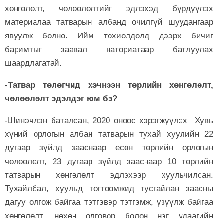
хөнгөлөлт, чөлөөлөлтийг эдлэхэд бүрдүүлэх
материалаа татварын албанд очилгүй шуудангаар
явуулж болно. Ийм тохиолдолд дээрх бичиг
баримтыг заавал наториатаар батлуулах
шаардлагатай.
-Татвар төлөгчид хэчнээн төрлийн хөнгөлөлт,
чөлөөлөлт эдэлдэг юм бэ?
-Шинэчлэн баталсан, 2020 оноос хэрэгжүүлэх Хувь
хүний орлогын албан татварын тухай хуулийн 22
дугаар зүйлд зааснаар есөн төрлийн орлогын
чөлөөлөлт, 23 дугаар зүйлд зааснаар 10 төрлийн
татварын хөнгөлөлт эдлэхээр хуульчилсан.
Тухайлбал, хуульд тогтоомжид тусгайлан заасны
дагуу олгож байгаа тэтгэвэр тэтгэмж, үзүүлж байгаа
хөнгөлөлт, нөхөн олговор болон нэг удаагийн