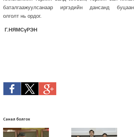
баталгаа­жуулсанаар иргэдийн дансанд буцаан
олголт нь ордог.
Г.Н
ЯМСүРЭН
Санал болгох