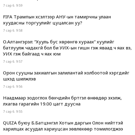
7 сар 6. 9:59
FIFA Трампын хүсэлтээр АНУ-ын тамирчны улаан
хуудасны торгуулийг цуцалсан уу?
7 сар 6. 9:58
О.Алтангэрэл: “Хууль бус хөрөнгө хураах“ хуулийг
батлуулж чадахгүй бол би УИХ-ын гишүүн гэж яваад ч яах вэ,
УИХ гэж байгаад ч яах юм
7 сар 6. 9:57
Орон сууцны захиалгын залилантай холбоотой хэргүүдийг
шүүхэд шилжүүлэв
7 сар 6. 9:56
Наадмаар зодоглох бөхчүүдийн бүртгэл өнөөдөр эхэлж,
лхагва гарагийн 19.00 цагт дуусна
7 сар 6. 9:55
QUIZA буюу Б.Батцэнгэл Хотын даргын Олон нийттэй
харилцах асуудал хариуцсан зөвлөхөөр томилогджээ