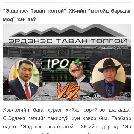
“Эрдэнэс- Таван толгой” ХК-ийн “могойд барьдаг
мод” хэн вэ?
Хэвлэлийн бага хурал хийж, өөрийгөө шатаадаг
С.Эрдэнэ гэгчийг танихгүй хүн ховор биз. Тэрбээр
өдгөө “Эрдэнэс-Тавантолгой” ХК-ийн дэргэд “Эв