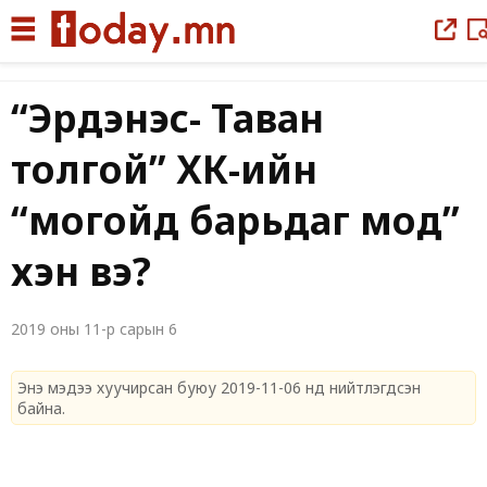
|
“Эрдэнэс- Таван
толгой” ХК-ийн
“могойд барьдаг мод”
хэн вэ?
2019 оны 11-р сарын 6
Энэ мэдээ хуучирсан буюу 2019-11-06 нд нийтлэгдсэн
байна.