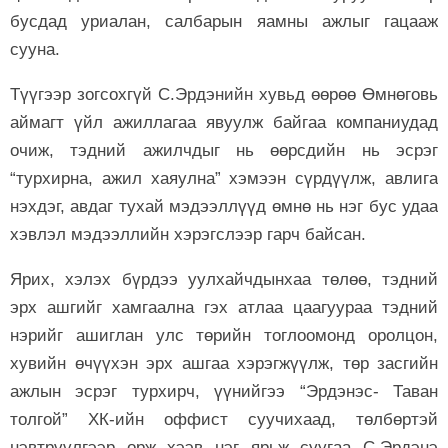
бусдад уриалан, салбарын яамны ажлыг гацааж
сууна.
Түүгээр зогсохгүй С.Эрдэнийн хувьд өөрөө Өмнөговь
аймагт үйл ажиллагаа явуулж байгаа компаниудад
очиж, тэдний ажилчдыг нь өөрсдийн нь эсрэг
“турхирна, ажил хаяулна” хэмээн сүрдүүлж, авлига
нэхдэг, авдаг тухай мэдээллүүд өмнө нь нэг бус удаа
хэвлэл мэдээллийн хэрэгслээр гарч байсан.
Ярих, хэлэх бүрдээ уулхайчдынхаа төлөө, тэдний
эрх ашгийг хамгаална гэх атлаа цаагуураа тэдний
нэрийг ашиглан улс төрийн тоглоомонд оролцон,
хувийн өчүүхэн эрх ашгаа хэрэгжүүлж, төр засгийн
ажлын эсрэг турхирч, үүнийгээ “Эрдэнэс- Таван
толгой” ХК-ийн оффист суучихаад, төлбөртэй
нэвтрүүлгээр орж хээв нэг ярьж суугаа С.Эрдэнэ