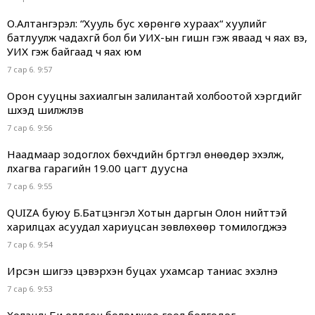
О.Алтангэрэл: “Хууль бус хөрөнгө хураах“ хуулийг
батлуулж чадахгүй бол би УИХ-ын гишүүн гэж яваад ч яах вэ,
УИХ гэж байгаад ч яах юм
7 сар 6. 9:57
Орон сууцны захиалгын залилантай холбоотой хэргүүдийг
шүүхэд шилжүүлэв
7 сар 6. 9:56
Наадмаар зодоглох бөхчүүдийн бүртгэл өнөөдөр эхэлж,
лхагва гарагийн 19.00 цагт дуусна
7 сар 6. 9:55
QUIZA буюу Б.Батцэнгэл Хотын даргын Олон нийттэй
харилцах асуудал хариуцсан зөвлөхөөр томилогджээ
7 сар 6. 9:54
Ирсэн шигээ цэвэрхэн буцах ухамсар таниас эхэлнэ
7 сар 6. 9:53