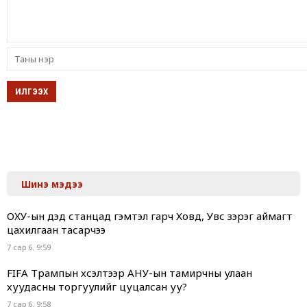
Шинэ мэдээ
ОХУ-ын дэд станцад гэмтэл гарч Ховд, Увс зэрэг аймагт
цахилгаан тасарчээ
7 сар 6. 9:59
FIFA Трампын хүсэлтээр АНУ-ын тамирчны улаан
хуудасны торгуулийг цуцалсан уу?
7 сар 6. 9:58