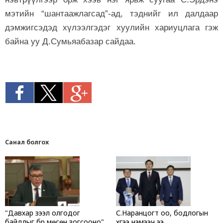
мэтийн “шантаажлагсад”-ад, тэднийг ил далдаар
дэмжигсэдэд хүлээлгэдэг хуулийн хариуцлага гэж
байна уу Д.Сумьяабазар сайдаа.
Санал болгох
"Давхар зээл олгодог
С.Наранцогт оо, бодлогын
байдлыг бүр мөсөн зогсооно"
хүүгээ нэмээч ээ