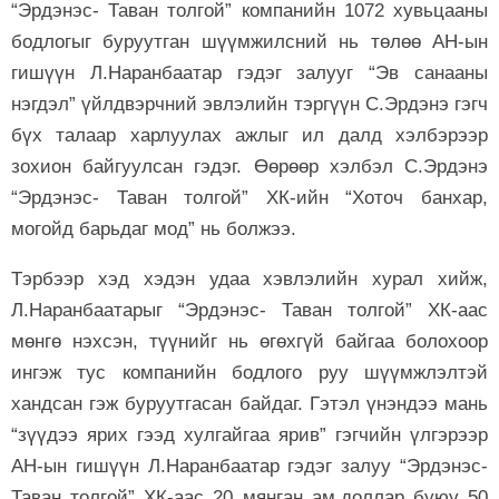
“Эрдэнэс- Таван толгой” компанийн 1072 хувьцааны
бодлогыг буруутган шүүмжилсний нь төлөө АН-ын
гишүүн Л.Наранбаатар гэдэг залууг “Эв санааны
нэгдэл” үйлдвэрчний эвлэлийн тэргүүн С.Эрдэнэ гэгч
бүх талаар харлуулах ажлыг ил далд хэлбэрээр
зохион байгуулсан гэдэг. Өөрөөр хэлбэл С.Эрдэнэ
“Эрдэнэс- Таван толгой” ХК-ийн “Хоточ банхар,
могойд барьдаг мод” нь болжээ.
Тэрбээр хэд хэдэн удаа хэвлэлийн хурал хийж,
Л.Наранбаатарыг “Эрдэнэс- Таван толгой” ХК-аас
мөнгө нэхсэн, түүнийг нь өгөхгүй байгаа болохоор
ингэж тус компанийн бодлого руу шүүмжлэлтэй
хандсан гэж буруутгасан байдаг. Гэтэл үнэндээ мань
“зүүдээ ярих гээд хулгайгаа ярив” гэгчийн үлгэрээр
АН-ын гишүүн Л.Наранбаатар гэдэг залуу “Эрдэнэс-
Таван толгой” ХК-аас 20 мянган ам.доллар буюу 50