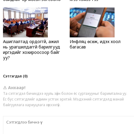
Ашиглалтад ордоггүй, ажил
Инфляц өсөж, идэх хоол
нь урагшилдаггүй барилгууд
багасав
иргэдийг хохироосоор байг
уу?
Сэтгэгдэл (0)
⚠ Анхаар!
Та сэтгэгдэл бичихдээ хууль зүйн болон ёс суртахууныг баримтална уу.
Ёс бус сэтгэгдлийг админ устгах эрхтэй. Мэдээний сэтгэгдэлд манай
байгууллага хариуцлага хүлээхгүй.