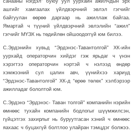
санааны нэгдэл” буюу уул уурхайн ажилчдын эрх
ашгийг хамгаалах үйлдвэрчний эвлэл гэгчийг
байгуулан өөрөө даргаар нь ажиллаж байгаа.
Ямартай ч түүний үйлдвэрчний эвлэлийн “ажил”
гэгчийг МҮЭХ нь төдийлөн ойшоодоггүй юм билээ.
С.Эрдэнийн хувьд “Эрдэнэс-Тавантолгой” ХК-ийн
уурхайд операторчин хийдэг гэж ярьдаг ч үнэн
хэрэгтээ операторчин нэртэй ч нэлээд өндөр
хэмжээний сул цалин авч, үүнийхээ хариуд
“Эрдэнэс-Тавантолгой” ХК-д “өрөө төлөх” хэлбэрээр
ажилладаг бололтой юм.
С.Эрдэнэ “Эрдэнэс- Таван толгой” компанийн нэрийн
өмнөөс тухайн компанийн бодлогыг шүүмжилсэн,
гүйцэтгэх захирлыг нь буруутгасан хэний ч өмнөөс
яахаас ч буцахгүй болтлоо улайран тэмцдэг болжээ.