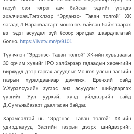
гаруй сая төгрөг авч байсан гэдгийг үгэндэ
эхэлчихэв.Тэгэхлээр “Эрдэнэс- Таван толгой” ХК
яагаад Л.Наранбаатарт мөнгө өгч байсан байж таарах
вэ гэдэг асуудал зүй ёсоор яригдах шаардлагатай
болно.
https://livetv.mn/p/9101
Түүнчлэн “Эрдэнэс- Таван толгой” ХК-ийн хувьцааны
30 орчим хувийг IPO хэлбэрээр гадаадын хөрөнгийн
биржүүд дээр гаргах асуудлыг Монгол улсын засгийн
газрын хуралдаанаар дэмжиж, Ерөнхий сайд
У.Хүрэлсүхийн зүгээс энэ асуудлыг шийдвэрлэх
үүргийг Уул уурхай, хүнд үйлдвэрийн сайд
Д.Сумъяабазарт даалгасан байдаг.
Харамсалтай нь “Эрдэнэс- Таван толгой” ХК-ийн
удирдлагууд Засгийн газрын дээрх шийдвэрийг,