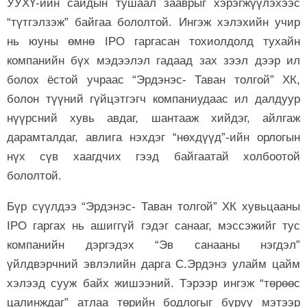
УУХҮ-ийн сайдын тушаал зааврыг хэрэгжүүлэхээс
“түтгэлзэж” байгаа бололтой. Ингэж хэлэхийн учир
нь юуны өмнө IPO гаргасан тохиолдолд тухайн
компанийн бүх мэдээлэл гадаад зах зээл дээр ил
болох ёстой учраас “Эрдэнэс- Таван толгой” ХК,
болон түүний гүйцэтгэгч компаниудаас ил далдуур
нүүрсний хувь авдаг, шантааж хийдэг, айлгаж
дарамталдаг, авлига нэхдэг “нөхдүүд”-ийн орлогын
нүх сүв хаагдчих гээд байгаатай холбоотой
бололтой.
Бүр сүүлдээ “Эрдэнэс- Таван толгой” ХК хувьцааны
IPO гаргах нь ашиггүй гэдэг санааг, мэссэжийг тус
компанийн дэргэдэх “Эв санааны нэгдэл”
үйлдвэрчний эвлэлийн дарга С.Эрдэнэ улайм цайм
хэлээд сууж байх жишээний. Тэрээр ингэж “төрөөс
цалинждаг” атлаа төрийн бодлогыг буруу мэтээр