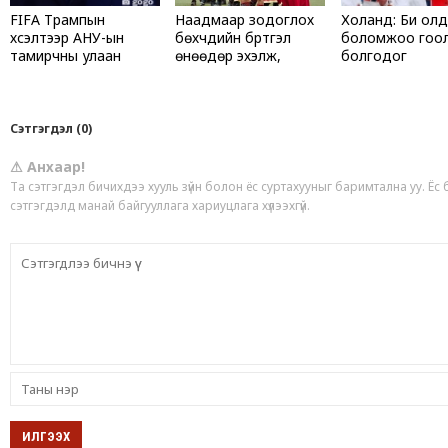
FIFA Трампын
Наадмаар зодоглох
Холанд: Би ол
хүсэлтээр АНУ-ын
бөхчүүдийн бүртгэл
боломжоо гоо
тамирчны улаан
өнөөдөр эхэлж,
болгодог
хуудасны торгуулийг
лхагва гарагийн 19.00
цуцалсан уу?
цагт дуусна
Сэтгэгдэл (0)
⚠ Анхаар!
Та сэтгэгдэл бичихдээ хууль зүйн болон ёс суртахууныг баримтална уу. Ёс
сэтгэгдэлд манай байгууллага хариуцлага хүлээхгүй.