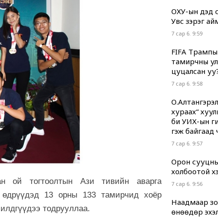
ОХУ-ын дэд с
Увс зэрэг ай
7 сар 6. 9:59
FIFA Трампы
тамирчны ул
цуцалсан уу
7 сар 6. 9:58
О.Алтангэрэл
хураах“ хуул
би УИХ-ын гиш
гэж байгаад 
7 сар 6. 9:57
Орон сууцны
холбоотой хэр
ан ой тогтоолтын Ази тивийн аварга
7 сар 6. 9:56
 өдрүүдэд 13 орны 133 тамирчид хоёр
Наадмаар зод
шилдгүүдээ тодрууллаа.
өнөөдөр эхэл