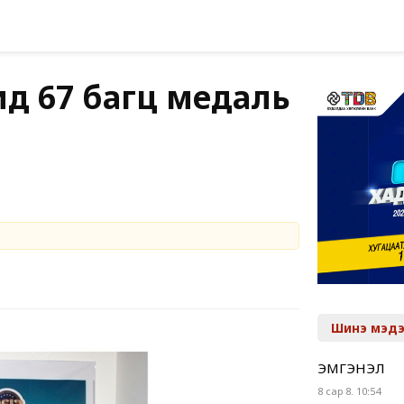
д 67 багц медаль
Шинэ мэдэ
ЭМГЭНЭЛ
8 сар 8. 10:54