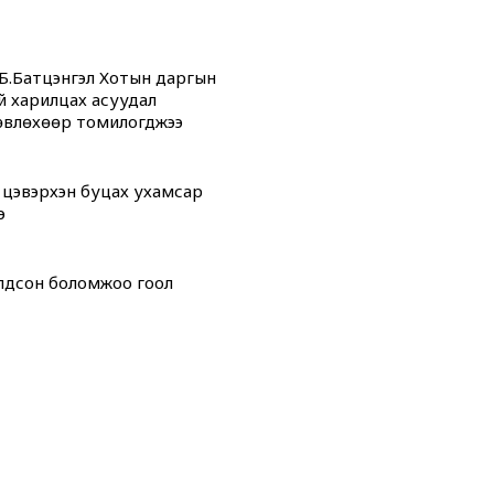
Б.Батцэнгэл Хотын даргын
й харилцах асуудал
өвлөхөөр томилогджээ
 цэвэрхэн буцах ухамсар
э
олдсон боломжоо гоол
атгалын багц хуулийн ГОЛ
дсан” өдрүүд