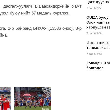
цагт дуусна
 дасгалжуулагч Б.Баасандоржийн хамт
7 сар 6. 9:55
хүрэл буюу нийт 67 медаль хүртлээ.
QUIZA буюу 
Олон нийттэ
хариуцсан з
га, 2-р байранд БНХАУ (13536 оноо), 3-р
7 сар 6. 9:54
йна.
Ирсэн шигээ
таниас эхэлн
7 сар 6. 9:53
Холанд: Би 
болгодог
7 сар 6. 9:52
Нийгмийн да
ЗААЛТУУД
7 сар 6. 9:51
Хууль “машин
7 сар 6. 9:49