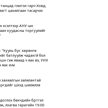
танцад гэмтэл гарч Ховд,
магт цахилгаан тасарчээ
н хүсэлтээр АНУ-ын
аан хуудасны торгуулийг
?
: “Хууль бус хөрөнгө
ийг батлуулж чадахгүй бол
үүн гэж яваад ч яах вэ, УИХ
ч яах юм
 захиалгын залилантай
гүүдийг шүүхэд шилжүүлэв
оглох бөхчүүдийн бүртгэл
ж, лхагва гарагийн 19.00