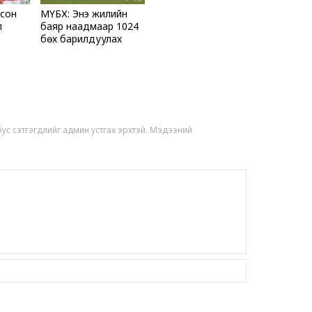
дсон
МҮБХ: Энэ жилийн
Г.Дамдинням
л
баяр наадмаар 1024
бөх барилдуулах
нь ч холбоот
боломжтой
7 сар 6. 9:48
Сурвалжлага:
үйлдвэр 202
7 сар 6. 9:46
 бус сэтгэгдлийг админ устгах эрхтэй. Мэдээний
Тэд иргэнээ 
бодлого явуу
7 сар 6. 9:45
Эрчим хүчни
7-р сарын 2-
хойшлуулла
6 сар 30. 12:26
ТЕНДЕР: Ирэх
хэрэглэх хаг
тэрбум төгр