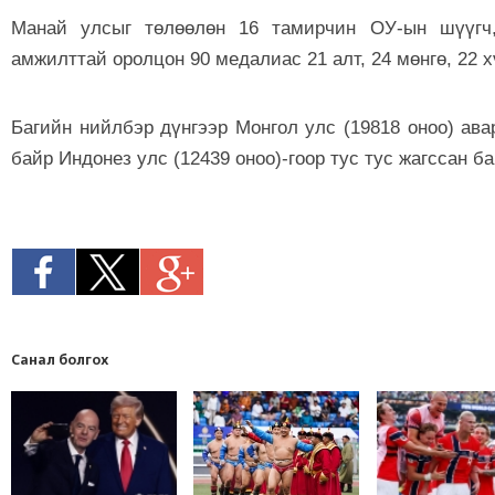
Манай улсыг төлөөлөн 16 тамирчин ОУ-ын шүүгч,
амжилттай оролцон 90 медалиас 21 алт, 24 мөнгө, 22 
Багийн нийлбэр дүнгээр Монгол улс (19818 оноо) авар
байр Индонез улс (12439 оноо)-гоор тус тус жагссан ба
Санал болгох