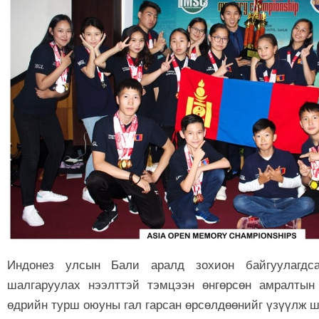
Индонез улсын Бали аралд зохион байгуулагдс
шалгаруулах нээлттэй тэмцээн өнгөрсөн амралтын
өдрийн турш оюуны гал гарсан өрсөлдөөнийг үзүүлж 