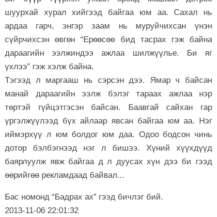
шуурхай хурал хийгээд байгаа юм аа. Сахал нь
ардаа гарч, энгэр заам нь муруйчихсан үнэн
сүйрчихсэн өвгөн “Ерөөсөө бид тасрах гэж байна
дараагийн ээлжиндээ ажлаа шилжүүлье. Би яг
үхлээ” гэж хэлж байна.
Тэгээд л маргааш нь сэрсэн дээ. Ямар ч байсан
манай дараагийн ээлж бэлэг тараах ажлаа нэр
төртэй гүйцэтгэсэн байсан. Баавгай сайхан гар
үргэлжүүлээд бүх айлаар явсан байгаа юм аа. Нэг
иймэрхүү л юм болдог юм даа. Одоо бодсон чинь
дотор бэлбэгнээд нэг л бишээ. Хүний хүүхдүүд
баярлуулж явж байгаа д л дуусах хүн дээ би гээд
өөрийгөө рекламдаад байвал...
Бас номонд “Бадрах ах” гээд бичлэг бий.
2013-11-06 22:01:32