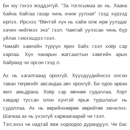
Би юу гэхээ мэддэггүй. “За тоглсымаа ах нь. Хаана
байна байгаа газар чинь очиж уулзая” гээд хүрээд
ирлээ. Ирснээ “Өвчтэй хүн нь хайж олж ирж уулздаг
хачин нийгмээ энэ” гээл. Чамтай уулзсан чинь бүр
уйлах гэжээшдээ гээл.
Чамайг хамгийн түрүүн ярих байх гээл хоёр сар
харлаа. Хүн чанарын жагсаалтын хамгийн арын
байранд чи орсон гээд л.
Ах нь хагалгаанд орохгүй. Хүүхдүүдийнхээ олсон
таван төгрөгийг авсандаа авч орохгүй. Би одоо арван
жил амьдрана. Хоёр сар өвчнөө судаллаа. Хорт
хавдар туссан олон хүнтэй ярьж туршлагыг нь
судаллаа. Ах нь өөрийнхөөрөө өөрийгөө эмчилнэ.
Шагжаа ах нь үхэхгүй харжаагаарай чи гээл.
Тэгсэнээ чи надтай явж ходоодоо дурандуул. Чи бас