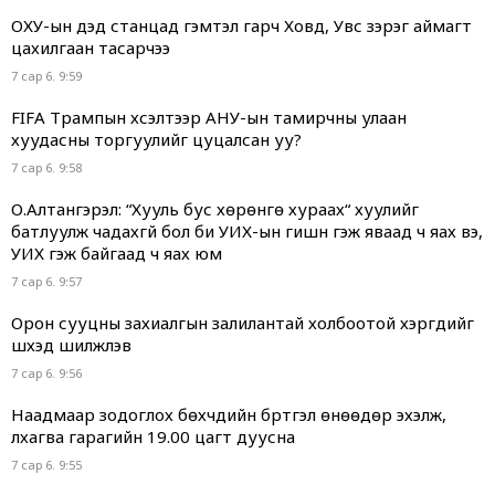
ОХУ-ын дэд станцад гэмтэл гарч Ховд, Увс зэрэг аймагт
цахилгаан тасарчээ
7 сар 6. 9:59
FIFA Трампын хүсэлтээр АНУ-ын тамирчны улаан
хуудасны торгуулийг цуцалсан уу?
7 сар 6. 9:58
О.Алтангэрэл: “Хууль бус хөрөнгө хураах“ хуулийг
батлуулж чадахгүй бол би УИХ-ын гишүүн гэж яваад ч яах вэ,
УИХ гэж байгаад ч яах юм
7 сар 6. 9:57
Орон сууцны захиалгын залилантай холбоотой хэргүүдийг
шүүхэд шилжүүлэв
7 сар 6. 9:56
Наадмаар зодоглох бөхчүүдийн бүртгэл өнөөдөр эхэлж,
лхагва гарагийн 19.00 цагт дуусна
7 сар 6. 9:55