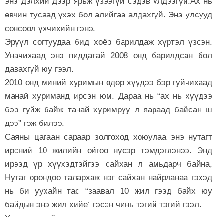
энэ дэлхий дээр ярьж үзээгүй сэдэв үлдээгүй.Ах нь
өвчин тусаад үхэх бол алийгаа алдахгүй. Энэ улсууд
сонсоол үхчихийн гэнэ.
Эрүүл согтуудаа бид хоёр барилдаж хүртэл үзсэн.
Уначихаад энэ пиддатай 2008 онд барилдсан бол
давахгүй юу гээл.
2010 онд миний хуримын өдөр хүүдээ бэр гуйчихаад
манай хуриманд ирсэн юм. Дараа нь “ах нь хүүдээ
бэр гуйж байж танай хуримруу л яараад байсан ш
дээ” гэж билээ.
Саяны цагаан сараар золгоход хоюулаа энэ нутагт
ирсний 10 жилийн ойгоо нүсэр тэмдэглэнээ. Энд
ирээд үр хүүхэдтэйгээ сайхан л амьдарч байна,
Нутаг орондоо талархаж нэг сайхан найрланаа гэхэд
нь би уухайн тас “заавал 10 жил гээд байх юу
байдын энэ жил хийе” гэсэн чинь тэгий тэгий гээл.