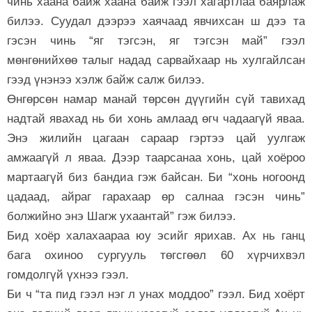
чинь хаана байж хаана байж гээл хагартлаа баярлаж
билээ. Суудал дээрээ хаячаад явчихсан ш дээ та
гэсэн чинь “яг тэгсэн, яг тэгсэн май” гээл
мөнгөнийхөө талыг надад сарвайхаар нь хулгайлсан
гээд үнэнээ хэлж байж салж билээ.
Өнгөрсөн намар манай төрсөн дүүгийн сүй тавихад
надтай явахад нь би хонь амлаад өгч чадаагүй яваа.
Энэ жилийн цагаан сараар гэртээ цай уулгаж
амжаагүй л яваа. Дээр таарсанаа хонь, цай хоёроо
мартаагүй биз бандиа гэж байсан. Би “хонь ногоонд
цадаад, айраг гарахаар өр салнаа гэсэн чинь”
болжийно энэ Шагж ухаантай” гэж билээ.
Бид хоёр халахаараа юу эсийг ярихав. Ах нь ганц
бага охиноо сургууль төгсгөөл 60 хүрчихвэл
гомдолгүй үхнээ гээл.
Би ч “та пид гээл нэг л унах моддоо” гээл. Бид хоёрт