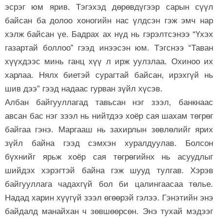
эсрэг юм ярив. Тэгэхэд дөрөвдүгээр сарын сүүл
байсан ба долоо хоногийн нас үлдсэн гэж эмч нар
хэлж байсан үе. Бадрах ах нүд нь гэрэлтсэнээ “Үхэх
газартай боллоо” гээд инээсэн юм. Тэгснээ “Таван
хүүхдээс минь ганц хүү л ирж уулзлаа. Охиноо их
харлаа. Нялх биетэй сурагтай байсан, ирэхгүй нь
шив дээ” гээд надаас гурван зүйл хүсэв.
Албан байгууллагад тавьсан нэг зээл, банкнаас
авсан бас нэг зээл нь нийтдээ хоёр сая шахам төгрөг
байгаа гэнэ. Маргааш нь захирлын зөвлөлийг ярих
зүйл байна гээд сэмхэн хуралдуулав. Болсон
бүхнийг ярьж хоёр сая төгрөгийнх нь асуудлыг
шийдэх хэрэгтэй байна гэж шууд тулгав. Хэрэв
байгууллага чадахгүй бол би цалингаасаа төлье.
Надад харин хүүгүй зээл өгөөрэй гэлээ. Гэнэтийн энэ
байдалд манайхан ч зөвшөөрсөн. Энэ тухай мэдээг