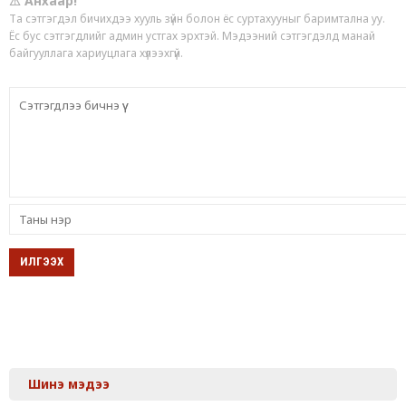
⚠ Анхаар!
Та сэтгэгдэл бичихдээ хууль зүйн болон ёс суртахууныг баримтална уу.
Ёс бус сэтгэгдлийг админ устгах эрхтэй. Мэдээний сэтгэгдэлд манай
байгууллага хариуцлага хүлээхгүй.
Шинэ мэдээ