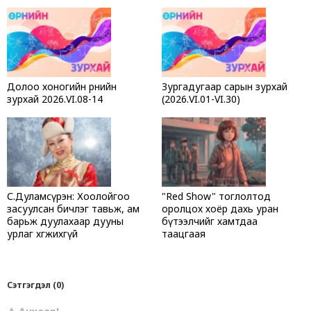
Долоо хоногийн өрнийн
Зургадугаар сарын зурхай
зурхай 2026.VI.08-14
(2026.VI.01-VI.30)
С.Дуламсүрэн: Хоолойгоо
"Red Show" тоглолтод
засуулсан бичлэг тавьж, ам
оролцох хоёр дахь уран
барьж дуулахаар дууны
бүтээлчийг хамтдаа
урлаг хөгжихгүй
таацгаая
Сэтгэгдэл (0)