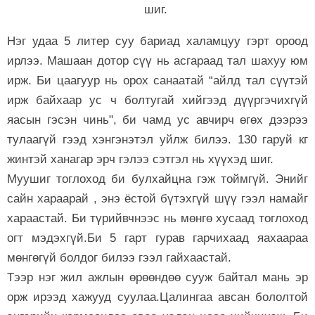
шиг.
Нэг удаа 5 литер суу бариад халамцуу гэрт ороод
ирлээ. Машаан дотор сүү нь асгараад тал шахуу юм
ирж. Би цаагуур нь орох санаатай “айлд тал сүүтэй
ирж байхаар ус ч болтугай хийгээд дүүргэчихгүй
яасын гэсэн чинь", би чамд ус авчирч өгөх дээрээ
тулаагүй гээд хэнгэнэтэл уйлж билээ. 130 гаруй кг
жинтэй ханагар эрч гэлээ сэтгэл нь хүүхэд шиг.
Муушиг тоглоход би булхайцна гэж тоймгүй. Энийг
сайн хараарай , энэ ёстой бүтэхгүй шүү гээл намайг
хараастай. Би түрийвчнээс нь мөнгө хусаад тоглоход
огт мэдэхгүй.Би 5 гарт гурав гарчихаад яахаараа
мөнгөгүй болдог билээ гээл гайхаастай.
Тээр нэг жил ажлын өрөөндөө сууж байтал мань эр
орж ирээд хажууд суулаа.Цалингаа авсан бололтой