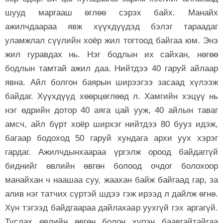
шууд маргааш өглөө сэрэх байх. Манайх
ажилчдаараа явж хүүхдүүдэд бэлэг тараадаг
уламжлал сүүлийн хоёр жил тогтоод байгаа юм. Энэ
жил гуравдах нь. Нэг бодлын их сайхан, нөгөө
бодлын тамтай ажил даа. Нийтдээ 40 гаруй айлаар
явна. Айл болгон баярын ширээгээ засаад хүлээж
байдаг. Хүүхдүүд хөөрцөглөөд л. Хамгийн хэцүү нь
нэг өдрийн дотор 40 аяга цай ууж, 40 айлын таваг
амсч, айл бүрт хоёр ширхэг нийтдээ 80 бууз идэж,
багаар бодоход 50 гаруй хундага архи уух хэрэг
гардаг. Ажилчдынхаараа үргэлж ороод байдаггүй
биднийг өвлийн өвгөн болоод очдог болохоор
манайхан ч наашаа суу, жаахан байж байгаад гар, за
алив нэг татчих сүртэй шдээ гэж ирээд л дайлж өгнө.
Хүн тэгээд байдгаараа дайлахаар уухгүй гэх аргагүй.
Туслах өвлийн өвгөн болон хүрэн баавгайтайгаа