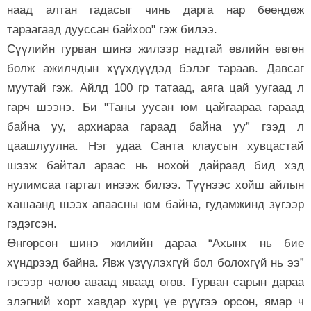
наад алтан гадасыг чинь дарга нар бөөндөж
тараагаад дууссан байхоо" гэж билээ.
Сүүлийн гурван шинэ жилээр надтай өвлийн өвгөн
болж ажилчдын хүүхдүүдэд бэлэг тараав. Давсаг
муутай гэж. Айлд 100 гр татаад, аяга цай уугаад л
гарч шээнэ. Би "Таны уусан юм цайгаараа гараад
байна уу, архиараа гараад байна уу” гээд л
цаашлуулна. Нэг удаа Санта клаусын хувцастай
шээж байтал араас нь нохой дайраад бид хэд
нулимсаа гартал инээж билээ. Түүнээс хойш айлын
хашаанд шээх апаасны юм байна, гудамжинд зүгээр
гэдэгсэн.
Өнгөрсөн шинэ жилийн дараа “Ахынх нь бие
хүндрээд байна. Явж үзүүлэхгүй бол болохгүй нь ээ”
гэсээр чөлөө аваад яваад өгөв. Гурван сарын дараа
элэгний хорт хавдар хурц үе рүүгээ орсон, ямар ч