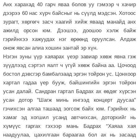
Анх харахад 40 гарч яваа болов уу гэмээр ч хачир
дээрээ 60 нас хүрч байсныг нь сүүлд мэдсэн. Хотоос
зурагт, хөргөгч засч хаагий хийж яваад манайд анх
ажилд орсон юм. Дээшээ, доошоо хэлж байж
гэрийнхээ хажуудах нэг өрөөнд оруулсан. Алдаж
онож явсан алиа хошин зантай эр хүн.
Нэгэн зуны үүр хаяарах үеэр завиар хөвж явна гэж
зүүдлээд сэртэл яалт ч үгүй хөвж байна аа. Цочоод
бостол дэвсгэр бамбалзаад эргэн тойрон ус. Цонхоор
хартал гадаа үер бууж, байшингийн эргэн тойрон
усан далай. Сандран гартал Бадрах ах өвдөг хүрсэн
усан дотор "Шагж минь ингээд концерт дуусаа"
гэчихсэн алгаа ташаад зогсож байх юм. Гэрийнх нь
хамаг эд хогшил усанд автчихсан, доторхийг нь
хүмүүс гаргах гэхээр мань Бадрах “Хаяаа хая
наадуулаа, цахилгаан бараагаа бол ах нь засаад