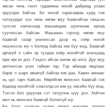
явсан чинь гэнэт гудамжны нохой дайраад ухаан
оруулдаг байгаа. Би нохой харахаараа хурд гэж
галзуурдаг хүн чинь нөгөө муу баавгайгаа ганцхан
түлхэж хаячихаад машаандаа шунгинаж ороод
суучихсан байсан. Машааны гэрэлд нөгөө муу
баавгай газар уначихсан дээр нь хоёр нохой
ноцчихсон юу ч болоод байгаа юм бүү мэд. Баавгай
аргагүй л сайн эр тулдаа хоёр нохойтой алалцаад
орж ирсэн дээ. Гэхдээ айсан шинж ер алга. Дуу муу
аялчихсан үнэн тайван гар. Тэр аймаар явдлаас
бараг л шарх аваагүй байгаа юм даа. Харин амнаас
нь цус гарч байсан. Өөрийгөө жинхэнэ баавгай гэж
бодоод нохойтой хэмхэлдсэн юм уу, яасийн бүү мэд.
Тэгсэн бол уруулаа сэт татуулна шүү дээ. Хойтон
жил нь жинхэнэ баавгай болохгүй юу.
Би бүүр түүрхэн ухаан ороод машаан дотроо