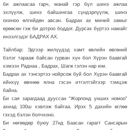
би ажлаасаа гарч, манай гэр бүл шинэ ажлаа
эхлүүлж, шинэ байшингаа сүндэрлүүлж, шинэ
охиноо өлгийдөн авсан. Бадрах ах миний замыг
ерөөсөн гэж би дотроо боддог. Дурсах бүртээ намайг
инээлгэдэг БАДРАХ АХ.
Тайлбар: Эдгээр жилүүдэд хамт өвлийн өвгөний
бэлэг тарааж байсан гурван хүн бол Хүрэн баавгай
хэмээх Раднаа , Бадрах, Шагж гэлэн нар юм.
Бадрах ах тэнгэртээ нойрсож буй бол Хүрэн баавгай
ийнхүү өвчнөө ялна гэсэн итгэлтэйгээр тэмцэж
байна.
Би сая зарагдаад дууссан “Жорлонд унших номоо”
ахиад 100ш хэвлэж байгаа. Ирэх 5 дахийн өглөө
гэхэд бэлэн болчхоно.
Би нөгөөдөр буюу 27нд Баасан гарагт Сансарын