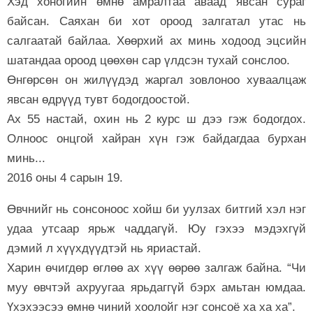
Хэд хоногийн өмнө амралтаа аваад явсан сураг
байсан. Саяхан би хот ороод залгатал утас нь
салгаатай байлаа. Хөөрхий ах минь ходоод эцсийн
шатандаа ороод цөөхөн сар үлдсэн тухай сонслоо.
Өнгөрсөн он жилүүдэд жаргал зовлоноо хуваалцаж
явсан өдрүүд тувт бодогдоостой.
Ах 55 настай, охин нь 2 курс ш дээ гэж бодогдох.
Олноос онцгой хайран хүн гэж байдагдаа бурхан
минь...
2016 оны 4 сарын 19.
Өвчнийг нь сонсоноос хойш би уулзах битгий хэл нэг
удаа утсаар ярьж чаддагүй. Юу гэхээ мэдэхгүй
дэмий л хүүхдүүдтэй нь яриастай.
Харин өчигдөр өглөө ах хүү өөрөө залгаж байна. “Чи
муу өвчтэй ахруугаа ярьдаггүй бэрх амьтан юмдаа.
Үхэхээсээ өмнө чиний хоолойг нэг сонсоё ха ха ха”.