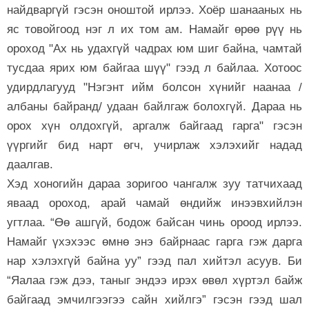
найдваргүй гэсэн оноштой ирлээ. Хоёр шанааных нь
яс товойгоод нэг л их том ам. Намайг өрөө рүү нь
ороход "Ах нь удахгүй чадрах юм шиг байна, чамтай
тусдаа ярих юм байгаа шүү" гээд л байлаа. Хотоос
удирдлагууд "Нэгэнт ийм болсон хүнийг наанаа /
албаны байранд/ удаан байлгаж болохгүй. Дараа нь
орох хүн олдохгүй, аргалж байгаад гарга" гэсэн
үүргийг бид нарт өгч, учирлаж хэлэхийг надад
даалгав.
Хэд хоногийн дараа зоригоо чангалж зуу татчихаад
яваад ороход, арай чамай өндийж инээвхийлэн
угтлаа. “Өө ашгүй, бодож байсан чинь ороод ирлээ.
Намайг үхэхээс өмнө энэ байрнаас гарга гэж дарга
нар хэлэхгүй байна уу” гээд пал хийтэл асуув. Би
“Яалаа гэж дээ, таныг эндээ ирэх өвөл хүртэл байж
байгаад эмчилгээгээ сайн хийлгэ” гэсэн гээд шал