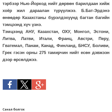
тэрбээр Нью-Йоркод нийт дөрвөн барилдаан хийж
хоёр жил дараалан түрүүлжээ. Б.Бат-Эрдэнэ
өнөөдөр Казахстаны бүрэлдэхүүнд багтан багийн
тэмцээнд хүч үзнэ.
Тэмцээнд АНУ, Казахстан, ОХУ, Монгол, Эстони,
Литва, Латви, Итали, Франц, Австри, Перу,
Гватемал, Панам, Канад, Финланд, БНСУ, Боливи,
Грек гэсэн орны 275 тамирчин нийт есөн дэвжээн
дээр өрсөлджээ.
Санал болгох