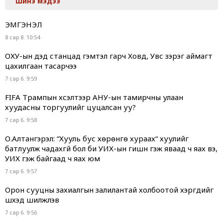
Шинэ мэдээ
ЭМГЭНЭЛ
8 сар 8. 10:54
ОХУ-ын дэд станцад гэмтэл гарч Ховд, Увс зэрэг аймагт
цахилгаан тасарчээ
7 сар 6. 9:59
FIFA Трампын хүсэлтээр АНУ-ын тамирчны улаан
хуудасны торгуулийг цуцалсан уу?
7 сар 6. 9:58
О.Алтангэрэл: “Хууль бус хөрөнгө хураах“ хуулийг
батлуулж чадахгүй бол би УИХ-ын гишүүн гэж яваад ч яах вэ,
УИХ гэж байгаад ч яах юм
7 сар 6. 9:57
Орон сууцны захиалгын залилантай холбоотой хэргүүдийг
шүүхэд шилжүүлэв
7 сар 6. 9:56