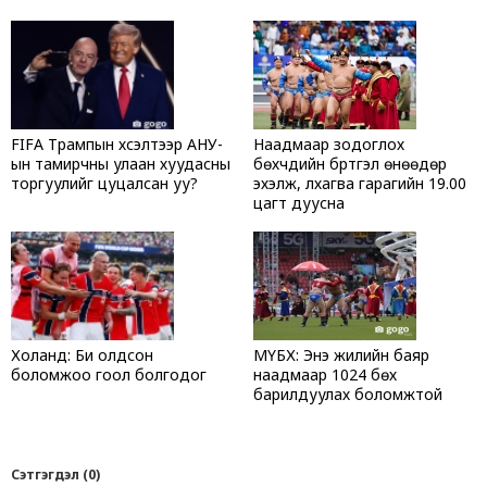
FIFA Трампын хүсэлтээр АНУ-
Наадмаар зодоглох
ын тамирчны улаан хуудасны
бөхчүүдийн бүртгэл өнөөдөр
торгуулийг цуцалсан уу?
эхэлж, лхагва гарагийн 19.00
цагт дуусна
Холанд: Би олдсон
МҮБХ: Энэ жилийн баяр
боломжоо гоол болгодог
наадмаар 1024 бөх
барилдуулах боломжтой
Сэтгэгдэл (0)