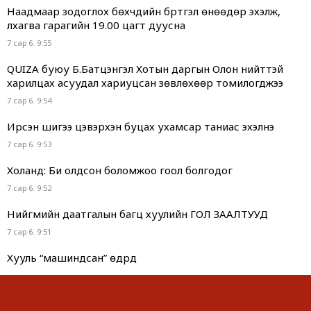
Наадмаар зодоглох бөхчүүдийн бүртгэл өнөөдөр эхэлж,
лхагва гарагийн 19.00 цагт дуусна
7 сар 6. 9:55
QUIZA буюу Б.Батцэнгэл Хотын даргын Олон нийттэй
харилцах асуудал хариуцсан зөвлөхөөр томилогджээ
7 сар 6. 9:54
Ирсэн шигээ цэвэрхэн буцах ухамсар таниас эхэлнэ
7 сар 6. 9:53
Холанд: Би олдсон боломжоо гоол болгодог
7 сар 6. 9:52
Нийгмийн даатгалын багц хуулийн ГОЛ ЗААЛТУУД
7 сар 6. 9:51
Хууль “машиндсан” өдрүүд
7 сар 6. 9:49
Г.Дамдинням “ОНТРЭ“ хоёр холбоотой нь ч холбоотой