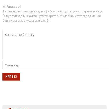
⚠ Анхаар!
Та сэтгэгдэл бичихдээ хууль зүйн болон ёс суртахууныг баримтална уу.
Ёс бус сэтгэгдлийг админ устгах эрхтэй. Мэдээний сэтгэгдэлд манай
байгууллага хариуцлага хүлээхгүй.