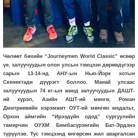
Чөлөөт бөхийн “Journeymen World Classic” өсвөр
үе, залуучуудын олон улсын тэмцээн дөрөвдүгээр
сарын 13-14-нд АНУ-ын Нью-Йорк хотын
Скенектади дүүрэгт боллоо. Манай улсаас
залуучуудын 74 кг-ын жинд залуучуудын ДАШТ-
ий хүрэл, Азийн АШТ-ий мөнгө, Роман
Дмитриевийн нэрэмжит ОУТ-ий мөнгөн медальт,
Орхон аймгийн “Ирээдүйн одод” сургуулийн
тамирчин ОУХМ Бямбасүрэнгийн Бат-Эрдэнэ
түрүүлэв. Тус тэмцээнд өнгөрсөн жил аваргалсан