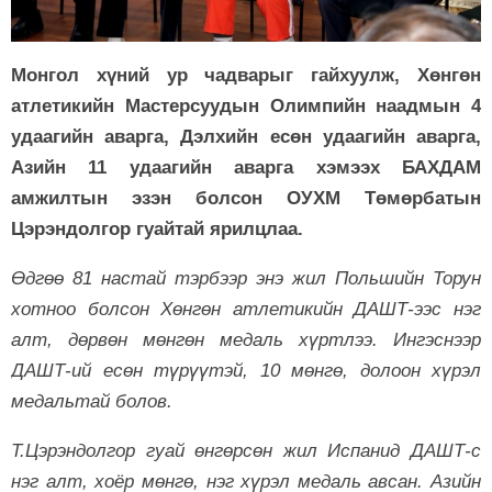
Монгол хүний ур чадварыг гайхуулж, Хөнгөн
атлетикийн Мастерсуудын Олимпийн наадмын 4
удаагийн аварга, Дэлхийн есөн удаагийн аварга,
Азийн 11 удаагийн аварга хэмээх БАХДАМ
амжилтын эзэн болсон ОУХМ Төмөрбатын
Цэрэндолгор гуайтай ярилцлаа.
Өдгөө 81 настай тэрбээр энэ жил Польшийн Торун
хотноо болсон Хөнгөн атлетикийн
ДАШТ-ээс нэг
алт, дөрвөн мөнгөн медаль хүртлээ. Ингэснээр
ДАШТ-ий есөн түрүүтэй, 10 мөнгө, долоон хүрэл
медальтай болов.
Т.Цэрэндолгор гуай өнгөрсөн жил Испанид ДАШТ-с
нэг алт, хоёр мөнгө, нэг хүрэл медаль авсан. Азийн