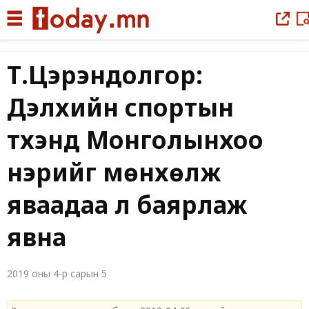
Т.Цэрэндолгор:
Дэлхийн спортын
түүхэнд Монголынхоо
нэрийг мөнхөлж
яваадаа л баярлаж
явна
2019 оны 4-р сарын 5