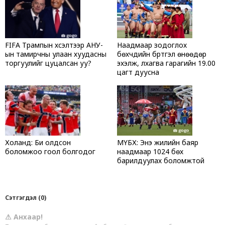
FIFA Трампын хүсэлтээр АНУ-
Наадмаар зодоглох
ын тамирчны улаан хуудасны
бөхчүүдийн бүртгэл өнөөдөр
торгуулийг цуцалсан уу?
эхэлж, лхагва гарагийн 19.00
цагт дуусна
Холанд: Би олдсон
МҮБХ: Энэ жилийн баяр
боломжоо гоол болгодог
наадмаар 1024 бөх
барилдуулах боломжтой
Сэтгэгдэл (0)
⚠ Анхаар!