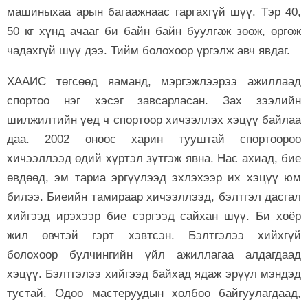
машиныхаа арын багаажнаас гаргахгүй шүү. Тэр 40,
50 кг хүнд ачааг би байн байн буулгаж зөөж, өргөж
чадахгүй шүү дээ. Тийм болохоор үргэлж авч явдаг.
ХААИС төгсөөд яаманд, мэргэжлээрээ ажиллаад
спортоо нэг хэсэг завсарласан. Зах зээлийн
шилжилтийн үед ч спортоор хичээллэх хэцүү байлаа
даа. 2002 оноос харин тууштай спортоороо
хичээллээд өдий хүртэл зүтгэж явна. Нас ахиад, бие
өвдөөд, эм тариа эргүүлээд эхлэхээр их хэцүү юм
билээ. Биеийн тамираар хичээллээд, бэлтгэл дасгал
хийгээд ирэхээр бие сэргээд сайхан шүү. Би хоёр
жил өвчтэй гэрт хэвтсэн. Бэлтгэлээ хийхгүй
болохоор булчингийн үйл ажиллагаа алдагдаад
хэцүү. Бэлтгэлээ хийгээд байхад ядаж эрүүл мэндэд
тустай. Одоо мастеруудын холбоо байгуулагдаад,