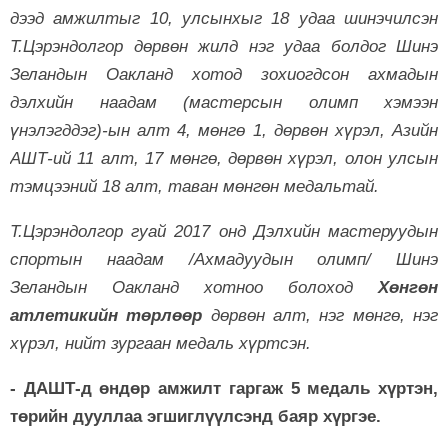
дээд амжилтыг 10, улсынхыг 18 удаа шинэчилсэн
Т.Цэрэндолгор дөрвөн жилд нэг удаа болдог Шинэ
Зеландын Оакланд хотод зохиогдсон ахмадын
дэлхийн наадам (мастерсын олимп хэмээн
үнэлэгддэг)-ын алт 4, мөнгө 1, дөрвөн хүрэл, Азийн
АШТ-ий 11 алт, 17 мөнгө, дөрвөн хүрэл, олон улсын
тэмцээний 18 алт, таван мөнгөн медальтай.
Т.Цэрэндолгор гуай 2017 онд Дэлхийн мастеруудын
спортын наадам /Ахмадуудын олимп/ Шинэ
Зеландын Оакланд хотноо болоход
Хөнгөн
атлетикийн төрлөөр
дөрвөн алт, нэг мөнгө, нэг
хүрэл, нийт зургаан медаль хүртсэн.
- ДАШТ-д өндөр амжилт гаргаж 5 медаль хүртэн,
төрийн дууллаа эгшиглүүлсэнд баяр хүргэе.