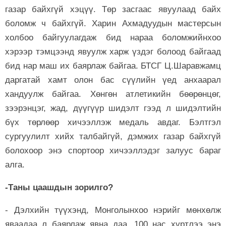
газар байхгүй хэцүү. Төр засгаас явуулаад байх
боломж ч байхгүй. Харин Ахмадуудын мастерсын
холбоо байгуулагдаж бид нараа боломжийнхоо
хэрээр тэмцээнд явуулж харж үздэг болоод байгаад
бид нар маш их баярлаж байгаа. БТСГ Ц.Шаравжамц
даргатай хамт олон бас сүүлийн үед анхаарал
хандуулж байгаа. Хөнгөн атлетикийн бөөрөнцөг,
зээрэнцэг, жад, дүүгүүр шидэлт гээд л шидэлтийн
бүх төрлөөр хичээллэж медаль авдаг. Бэлтгэл
сургуулилт хийх талбайгүй, дэмжих газар байхгүй
болохоор энэ спортоор хичээллэдэг залуус бараг
алга.
-Таны цаашдын зорилго?
- Дэлхийн түүхэнд, Монголынхоо нэрийг мөнхөлж
яваадаа л баярлаж явна даа. 100 нас хүртлээ энэ