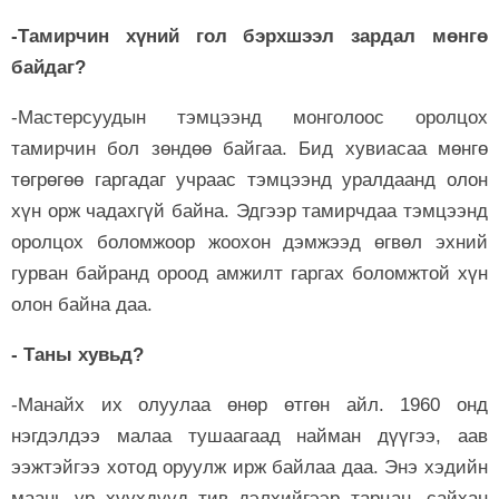
-Тамирчин хүний гол бэрхшээл зардал мөнгө
байдаг?
-Мастерсуудын тэмцээнд монголоос оролцох
тамирчин бол зөндөө байгаа. Бид хувиасаа мөнгө
төгрөгөө гаргадаг учраас тэмцээнд уралдаанд олон
хүн орж чадахгүй байна. Эдгээр тамирчдаа тэмцээнд
оролцох боломжоор жоохон дэмжээд өгвөл эхний
гурван байранд ороод амжилт гаргах боломжтой хүн
олон байна даа.
- Таны хувьд?
-Манайх их олуулаа өнөр өтгөн айл. 1960 онд
нэгдэлдээ малаа тушаагаад найман дүүгээ, аав
ээжтэйгээ хотод оруулж ирж байлаа даа. Энэ хэдийн
маань үр хүүхдүүд тив дэлхийгээр тарцан, сайхан