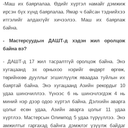
-Маш их баярлалаа. Өдийг хүртэл намайг дэмжиж
ирсэн бүх хүнд баярлалаа. Ямар ч байсан тэднийхээ
итгэлийг алдахгүйг хичээлээ. Маш их баярлаж
байна.
- Мастерсуудын ДАШТ-д хэдэн жил оролцож
байна вэ?
- ДАШТ-д 17 жил тасралтгүй оролцож байна. Энэ
хугацаанд эх орныхоо нэрийг өндөрт өргөж,
төрийнхөө дууллыг эгшиглүүлж яваадаа туйлын их
баяртай байна. Энэ хугацаанд Азийн рекордыг 10
удаа шинэчиллээ. Үүнээс 6 нь шинэчлэгдэж 4 нь
миний нэр дээр одоо хүртэл байна. Дэлхийн аварга
цолыг есөн удаа, Азийн аварга цолыг 11 удаа
хүртлээ. Мастерсын Олимпод 5 удаа түрүүллээ. Энэ
амжилтыг гаргахад байнга дэмжлэг үзүүлж байдаг