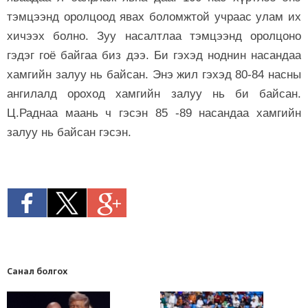
тэмцээнд оролцоод явах боломжтой учраас улам их
хичээх болно. Зуу насалтлаа тэмцээнд оролцоно
гэдэг гоё байгаа биз дээ. Би гэхэд ноднин насандаа
хамгийн залуу нь байсан. Энэ жил гэхэд 80-84 насны
ангилалд ороход хамгийн залуу нь би байсан.
Ц.Раднаа маань ч гэсэн 85 -89 насандаа хамгийн
залуу нь байсан гэсэн.
Санал болгох