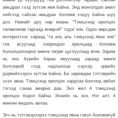
амьдрах гээд зүтгэж явж байна. Энд монголдоо ажил
хийгээд сайхан амьдрах боломж хэцүү байна шүү
дээ. Намайг дүү нар маань "Тэмцээнд оролцох
төлөвлөгөө гаргаад өгөөрэй" гэдэг юм. Одоо өөрсдөө
интернэтээс хараад "та аль аль тэмцээнд явах юм"
гэж асуугаад хоорондоо ярилцаад боломж
бололцоогоороо мөнгө төгрөг цуглуулаад өгнө. Зарим
нь янз бүрийн бараа явуулаад зараад мөнгө
болгоорой гээд чадлынхаа хэрээр, эрвийх
дэрвийхээрээ зүтгэж байна. Би заримдаа тэтгэврийн
зээл авна. Тэмцээнд оролцох зардлаа болгоод авбал
тэгээд санаа амарна даа. Энэ жил 4 тэмцээнд
оролцох бодол байна. Эхнийх нь энэ. Нэг алт, 4
мөнгөн медаль авлаа.
Эгч нь тэтгэвэрээрээ тэмцээнд явна гэвэл боломжгүй