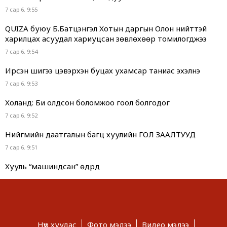
7 сар 6. 9:55
QUIZA буюу Б.Батцэнгэл Хотын даргын Олон нийттэй
харилцах асуудал хариуцсан зөвлөхөөр томилогджээ
7 сар 6. 9:54
Ирсэн шигээ цэвэрхэн буцах ухамсар таниас эхэлнэ
7 сар 6. 9:53
Холанд: Би олдсон боломжоо гоол болгодог
7 сар 6. 9:52
Нийгмийн даатгалын багц хуулийн ГОЛ ЗААЛТУУД
7 сар 6. 9:51
Хууль “машиндсан” өдрүүд
7 сар 6. 9:49
Г.Дамдинням “ОНТРЭ“ хоёр холбоотой нь ч холбоотой
юм...
7 сар 6. 9:48
Нүүр хуудас
Фото мэдээ
Видео мэдээ