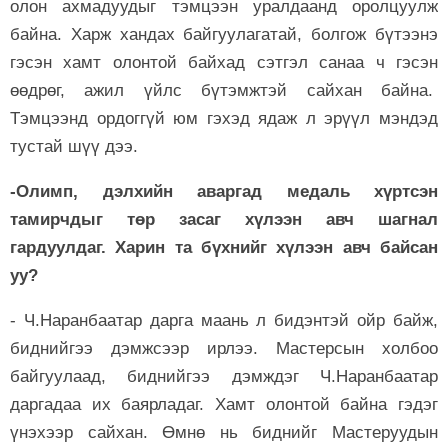
олон ахмадуудыг тэмцээн уралдаанд оролцуулж
байна. Харж хандах байгуулагатай, болгож бүтээнэ
гэсэн хамт олонтой байхад сэтгэл санаа ч гэсэн
өөдрөг, ажил үйлс бүтэмжтэй сайхан байна.
Тэмцээнд ордоггүй юм гэхэд ядаж л эрүүл мэндэд
тустай шүү дээ.
-Олимп, дэлхийн аваргад медаль хүртсэн
тамирчдыг төр засаг хүлээн авч шагнал
гардуулдаг. Харин та бүхнийг хүлээн авч байсан
уу?
- Ч.Наранбаатар дарга маань л бидэнтэй ойр байж,
биднийгээ дэмжсээр ирлээ. Мастерсын холбоо
байгуулаад, биднийгээ дэмждэг Ч.Наранбаатар
даргадаа их баярладаг. Хамт олонтой байна гэдэг
үнэхээр сайхан. Өмнө нь биднийг Мастеруудын