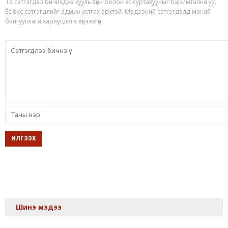
Та сэтгэгдэл бичихдээ хууль зүйн болон ёс суртахууныг баримтална уу.
Ёс бус сэтгэгдлийг админ устгах эрхтэй. Мэдээний сэтгэгдэлд манай
байгууллага хариуцлага хүлээхгүй.
Шинэ мэдээ