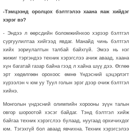
-Тэмцээнд оролцох бэлтгэлээ хаана яаж хийдэг
хэрэг вэ?
- Эндээ л өөрсдийн боломжийнхоо хэрээр бэлтгэл
сургуулилтаа хийгээд явдаг. Манайд чинь бэлтгэл
хийх зориулалтын талбай байхгүй. Эмээ нь нэг
жижиг тэргэндээ техник хэрэгслээ ачиж аваад, хаана
хүн багатай газар байна гээд л хайна шүү дээ. Өглөө
эрт хөдөлгөөн орохоос өмнө Үндэсний цэцэрлэгт
хүрээлэн ч юм уу Туул голын эрэг дээр очиж бэлтгэл
хийнэ.
Монголын үндэсний олимпийн хорооны зүүн талын
овгор шороотой хэсэг байдаг. Тэнд бэлтгэл хийж
байгаа техник хэрэгслээ булаад, нуугаад орхичихдог
юм. Тэгэхгүй бол аваад явчихна. Техник хэрэгсэлээ