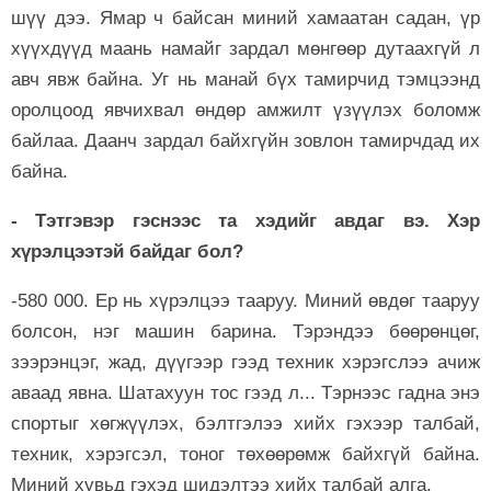
шүү дээ. Ямар ч байсан миний хамаатан садан, үр
хүүхдүүд маань намайг зардал мөнгөөр дутаахгүй л
авч явж байна. Уг нь манай бүх тамирчид тэмцээнд
оролцоод явчихвал өндөр амжилт үзүүлэх боломж
байлаа. Даанч зардал байхгүйн зовлон тамирчдад их
байна.
- Тэтгэвэр гэснээс та хэдийг авдаг вэ. Хэр
хүрэлцээтэй байдаг бол?
-580 000. Ер нь хүрэлцээ тааруу. Миний өвдөг тааруу
болсон, нэг машин барина. Тэрэндээ бөөрөнцөг,
зээрэнцэг, жад, дүүгээр гээд техник хэрэгслээ ачиж
аваад явна. Шатахуун тос гээд л... Тэрнээс гадна энэ
спортыг хөгжүүлэх, бэлтгэлээ хийх гэхээр талбай,
техник, хэрэгсэл, тоног төхөөрөмж байхгүй байна.
Миний хувьд гэхэд шидэлтээ хийх талбай алга.