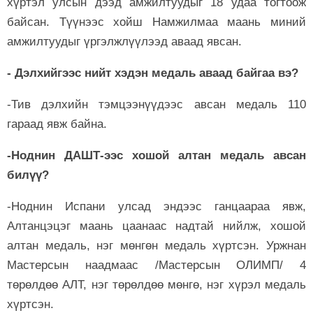
хүртэл улсын дээд амжилтуудыг 18 удаа тогтоож
байсан. Түүнээс хойш Намжилмаа маань миний
амжилтуудыг үргэлжлүүлээд аваад явсан.
- Дэлхийгээс нийт хэдэн медаль аваад байгаа вэ?
-Тив дэлхийн тэмцээнүүдээс авсан медаль 110
гараад явж байна.
-Ноднин ДАШТ-ээс хошой алтан медаль авсан
билүү?
-Ноднин Испани улсад эндээс ганцаараа явж,
Алтанцэцэг маань цаанаас надтай нийлж, хошой
алтан медаль, нэг мөнгөн медаль хүртсэн. Уржнан
Мастерсын наадмаас /Мастерсын ОЛИМП/ 4
төрөлдөө АЛТ, нэг төрөлдөө мөнгө, нэг хүрэл медаль
хүртсэн.