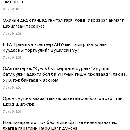
ЭМГЭНЭЛ
8 сар 8. 10:54
ОХУ-ын дэд станцад гэмтэл гарч Ховд, Увс зэрэг аймагт
цахилгаан тасарчээ
7 сар 6. 9:59
FIFA Трампын хүсэлтээр АНУ-ын тамирчны улаан
хуудасны торгуулийг цуцалсан уу?
7 сар 6. 9:58
О.Алтангэрэл: “Хууль бус хөрөнгө хураах“ хуулийг
батлуулж чадахгүй бол би УИХ-ын гишүүн гэж яваад ч яах вэ,
УИХ гэж байгаад ч яах юм
7 сар 6. 9:57
Орон сууцны захиалгын залилантай холбоотой хэргүүдийг
шүүхэд шилжүүлэв
7 сар 6. 9:56
Наадмаар зодоглох бөхчүүдийн бүртгэл өнөөдөр эхэлж,
лхагва гарагийн 19.00 цагт дуусна