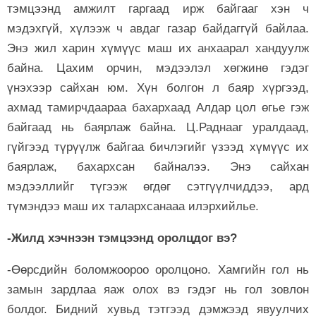
тэмцээнд амжилт гаргаад ирж байгааг хэн ч
мэдэхгүй, хүлээж ч авдаг газар байдаггүй байлаа.
Энэ жил харин хүмүүс маш их анхаарал хандуулж
байна. Цахим орчин, мэдээлэл хөгжинө гэдэг
үнэхээр сайхан юм. Хүн болгон л баяр хүргээд,
ахмад тамирчдаараа бахархаад Алдар цол өгье гэж
байгаад нь баярлаж байна. Ц.Раднааг уралдаад,
гүйгээд түрүүлж байгаа бичлэгийг үзээд хүмүүс их
баярлаж, бахархсан байналээ. Энэ сайхан
мэдээллийг түгээж өгдөг сэтгүүлчиддээ, ард
түмэндээ маш их талархсанааа илэрхийлье.
-Жилд хэчнээн тэмцээнд оролцдог вэ?
-Өөрсдийн боломжоороо оролцоно. Хамгийн гол нь
замын зардлаа яаж олох вэ гэдэг нь гол зовлон
болдог. Бидний хувьд тэтгээд дэмжээд явуулчих