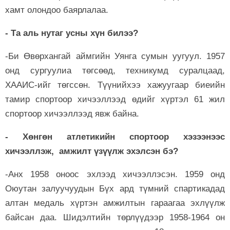
хамт олондоо баярлалаа.
- Та аль нутаг усны хүн билээ?
-Би Өвөрхангай аймгийн Уянга сумын уугуул. 1957
онд сургуулиа төгсөөд, техникумд суралцаад,
ХААИС-ийг төгссөн. Түүнийхээ хажуугаар биеийн
тамир спортоор хичээллээд өдийг хүртэл 61 жил
спортоор хичээллээд явж байна.
- Хөнгөн атлетикийн спортоор хэзээнээс
хичээллэж, амжилт үзүүлж эхэлсэн бэ?
-Анх 1958 оноос эхлээд хичээллэсэн. 1959 онд
Оюутан залуучуудын Бүх ард түмний спартикадад
алтан медаль хүртэн амжилтын гараагаа эхлүүлж
байсан даа. Шидэлтийн төрлүүдээр 1958-1964 он