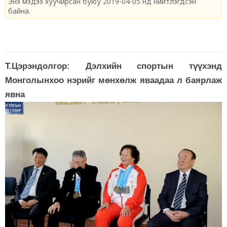
Энэ мэдээ хуучирсан буюу 2019-04-05 нд нийтлэгдсэн
байна.
Т.Цэрэндолгор: Дэлхийн спортын түүхэнд
Монголынхоо нэрийг мөнхөлж яваадаа л баярлаж
явна