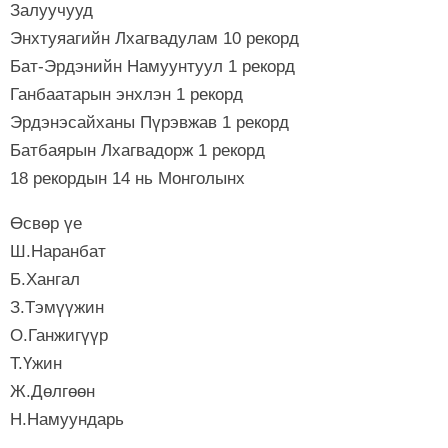
Залуучууд
Энхтуяагийн Лхагвадулам 10 рекорд
Бат-Эрдэнийн Намуунтуул 1 рекорд
Ганбаатарын энхлэн 1 рекорд
Эрдэнэсайханы Пүрэвжав 1 рекорд
Батбаярын Лхагвадорж 1 рекорд
18 рекордын 14 нь Монголынх
Өсвөр үе
Ш.Наранбат
Б.Хангал
З.Тэмүүжин
О.Ганжигүүр
Т.Үжин
Ж.Дөлгөөн
Н.Намуундарь