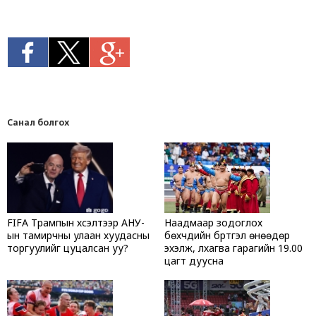
Санал болгох
FIFA Трампын хүсэлтээр АНУ-
Наадмаар зодоглох
ын тамирчны улаан хуудасны
бөхчүүдийн бүртгэл өнөөдөр
торгуулийг цуцалсан уу?
эхэлж, лхагва гарагийн 19.00
цагт дуусна