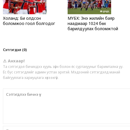
Холанд: Би олдсон
МҮБХ: Энэ жилийн баяр
боломжоо гоол болгодог
наадмаар 1024 бөх
барилдуулах боломжтой
Сэтгэгдэл (0)
⚠ Анхаар!
Та сэтгэгдэл бичихдээ хууль зүйн болон ёс суртахууныг баримтална уу.
Ёс бус сэтгэгдлийг админ устгах эрхтэй. Мэдээний сэтгэгдэлд манай
байгууллага хариуцлага хүлээхгүй.