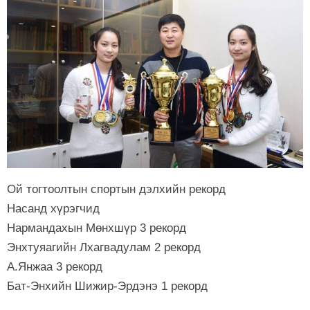
Ой тогтоолтын спортын дэлхийн рекорд
Насанд хүрэгчид
Нармандахын Мөнхшүр 3 рекорд
Энхтуяагийн Лхагвадулам 2 рекорд
А.Янжаа 3 рекорд
Бат-Энхийн Шижир-Эрдэнэ 1 рекорд