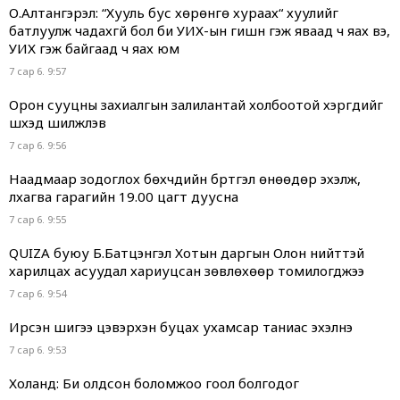
О.Алтангэрэл: “Хууль бус хөрөнгө хураах“ хуулийг
батлуулж чадахгүй бол би УИХ-ын гишүүн гэж яваад ч яах вэ,
УИХ гэж байгаад ч яах юм
7 сар 6. 9:57
Орон сууцны захиалгын залилантай холбоотой хэргүүдийг
шүүхэд шилжүүлэв
7 сар 6. 9:56
Наадмаар зодоглох бөхчүүдийн бүртгэл өнөөдөр эхэлж,
лхагва гарагийн 19.00 цагт дуусна
7 сар 6. 9:55
QUIZA буюу Б.Батцэнгэл Хотын даргын Олон нийттэй
харилцах асуудал хариуцсан зөвлөхөөр томилогджээ
7 сар 6. 9:54
Ирсэн шигээ цэвэрхэн буцах ухамсар таниас эхэлнэ
7 сар 6. 9:53
Холанд: Би олдсон боломжоо гоол болгодог