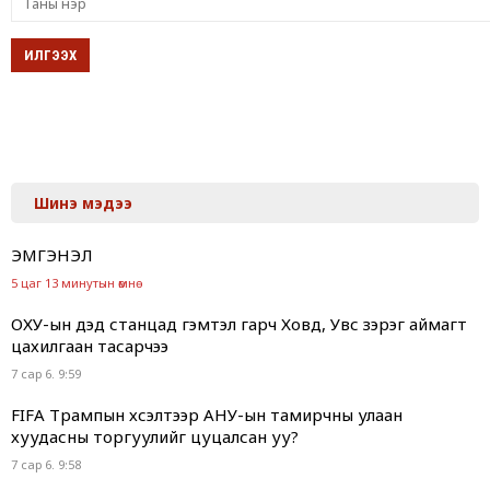
Шинэ мэдээ
ЭМГЭНЭЛ
5 цаг 13 минутын өмнө
ОХУ-ын дэд станцад гэмтэл гарч Ховд, Увс зэрэг аймагт
цахилгаан тасарчээ
7 сар 6. 9:59
FIFA Трампын хүсэлтээр АНУ-ын тамирчны улаан
хуудасны торгуулийг цуцалсан уу?
7 сар 6. 9:58