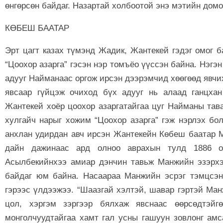
өнгөрсөн байдаг. Назартай холбоотой энэ мэтийн домо
КӨБЕШ БААТАР
Эрт цагт казах түмэнд Жадик, Жантекей гэдэг омог б
“Цоохор азарга” гэсэн нэр томъёо үүссэн байна. Нэгэ
адууг Найманаас оргож ирсэн дээрэмчид хөөгөөд явчи
явсаар гүйцэж очиход бүх адууг нь алаад ганцхан
Жантекей хоёр цоохор азаргатайгаа цуг Найманы тава
хулгайч нарыг хожим “Цоохор азарга” гэж нэрлэх бол
анхлан удирдан авч ирсэн Жантекейн Көбеш баатар 
дайн дажинаас ард олноо аврахын тулд 1886 о
Асылбекийнхээ амиар дэнчин тавьж Манжийн эзэрхэ
байдаг юм байна. Насаараа Манжийн эсрэг тэмцсэн
гэрээс үлдээжээ. “Шаазгай хэлтэй, шавар гэртэй М
цол, хэргэм зэргээр бялхаж явснаас өөрсөдтэйг
монголчуудтайгаа хамт гал усны гашуун зовлонг амс