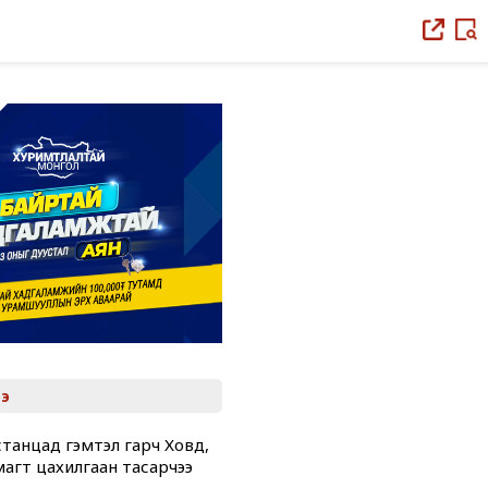
э
танцад гэмтэл гарч Ховд,
магт цахилгаан тасарчээ