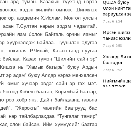
всан ард түмэн. Казахын түүхэнд нэрээ
QUIZA буюу 
Олон нийттэ
одоогоос хэдэн жилийн өмнөөс Шинжлэх
хариуцсан з
доктор, академич Х.Ислам, Монгол улсын
7 сар 6. 9:54
н асан Т.Султан нарын эрдэм чадалтай,
Ирсэн шигээ
урхайн яам болон Байгаль орчны яамыг
таниас эхэлн
ар хүүрнэлдэж байлаа. Түүнчлэн эдүгээ
7 сар 6. 9:53
н, зохиолч Р.Чинай, Казахстанд суугаа
Холанд: Би 
ж байлаа. Казах түмэн “Шилийн сайн эр”
болгодог
 Жишээ нь “Хамык батырь” буюу Ардын
7 сар 6. 9:52
замт эр адам” буюу Алдар нэрээ мөнхөлсөн
Нийгмийн да
үй юмыг хүчээр авдаг сайн эр гэх мэт.
ЗААЛТУУД
х бөгөөд Көбеш баатар, Көримбай баатар,
7 сар 6. 9:51
дотроо хоёр янз. Дайн байлдаанд гавъяа
Хууль “машин
дей”, “Жерокты” маягийн баатрууд бас
7 сар 6. 9:49
най нар тайлбарлахдаа “Тунгалаг тамир”
Г.Дамдинням
хад олон байсан. Ийм хүмүүсийг баатар
нь ч холбоот