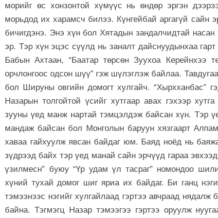
морийг өс хонзонтой хүмүүс нь өндөр эргэн дээрэ
морьдод их харамсч билээ. Күнгейбай аргагүй сайн э
бичигдэнэ. Энэ хүн бол Хятадын зандалчидтай насан
эр. Тэр хүн эцэс сүүлд нь заналт дайснуудынхаа гарт
Бабын Ахтаан, “Баатар төрсөн Зуухоа Керейнхээ т
орчлонгоос одсон шүү” гэж шүлэглэж байлаа. Тавдугаа
бол Шируны овгийн домогт хулгайч. “Хырхханбас” гэд
Назарын толгойтой үсийг хутгаар авах гэхээр хутга 
зууны үед манж нартай тэмцэлдэж байсан хүн. Тэр үе
мандаж байсан бол Монголын баруун хязгаарт Алпам
хаваа гайхуулж явсан байдаг юм. Баяд ноёд нь баяжа
зүдрээд байх тэр үед манай сайн эрчүүд гараа эвхээд
үзилмесн” буюу “Үр удам үл тасраг” номондоо шил
хүний тухай домог шиг яриа их байдаг. Би ганц нэги
тэмээнээс нэгийг хулгайлаад гэртээ авчраад нядалж б
байна. Тэгмэгц Назар тэмээгээ гэртээ оруулж нууг