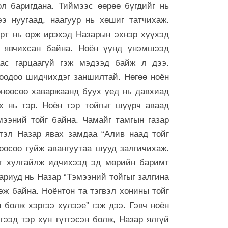
6 сар 29. 21:52
ол баригдана. Тиймээс өөрөө бүгдийг нь
Дарга тодро
ээ нуугаад, наагуур нь хөшиг татчихаж.
6 сар 24. 11:07
эрт нь орж ирэхэд Назарын эхнэр хүүхэд
 явчихсан байна. Ноён үүнд үнэмшээд
"Давхар дээ
төлөөлөгчид
аас гарцаагүй гэж мэдээд байж л дээ.
6 сар 24. 11:06
оодоо шидчихдэг заншилтай. Нөгөө ноён
нөөсөө хаваржаанд буух үед нь давхиад
Газрын тосн
цахилгаан а
х нь тэр. Ноён тэр тойгыг шүүрч аваад
нэмэгдүүлжээ
ээний тойг байна. Чамайг тамгын газар
6 сар 24. 11:05
гтэл Назар явах замдаа “Алив наад тойг
БНЭУ-ын Гад
оосоо гуйж авангуутаа шууд залгичихаж.
С.Жайшанкар
эг хулгайлж идчихээд эд мөрийн баримт
үйлдвэрийн б
танилцав
Хариуд нь Назар “Тэмээний тойгыг залгина
6 сар 24. 11:04
эж байна. Ноёнтон та тэгвэл хонины тойг
 болж хэргээ хүлээе” гэж дээ. Гэвч ноён
гээд тэр хүн гүтгэсэн болж, Назар ялгүй