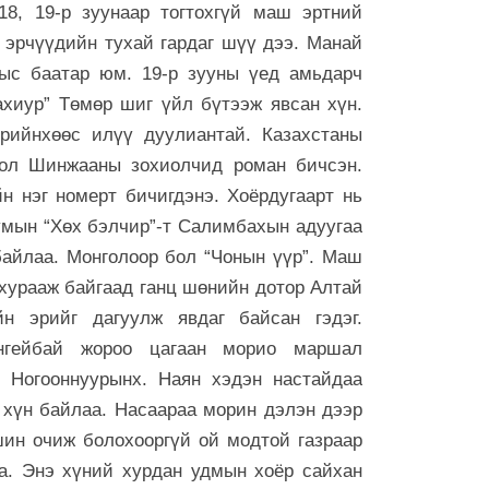
бөх барилду
8, 19-р зуунаар тогтохгүй маш эртний
6 сар 30. 12:25
 эрчүүдийн тухай гардаг шүү дээ. Манай
Сэлбийн эрги
ыс баатар юм. 19-р зууны үед амьдарч
хотынхонд ю
ахиур” Төмөр шиг үйл бүтээж явсан хүн.
6 сар 30. 12:24
рийнхөөс илүү дуулиантай. Казахстаны
Төрийн мөнгө
ол Шинжааны зохиолчид роман бичсэн.
32.8 тэрбум
 нэг номерт бичигдэнэ. Хоёрдугаарт нь
6 сар 30. 12:22
умын “Хөх бэлчир”-т Салимбахын адуугаа
Хамгийн хүнд 
 байлаа. Монголоор бол “Чонын үүр”. Маш
6 сар 30. 12:22
хурааж байгаад ганц шөнийн дотор Алтай
н эрийг дагуулж явдаг байсан гэдэг.
"Давхар зээл
зогсооно"
үнгейбай жороо цагаан морио маршал
6 сар 30. 12:21
 Ногооннуурынх. Наян хэдэн настайдаа
ХӨХ ХОТЫН
 хүн байлаа. Насаараа морин дэлэн дээр
6 сар 30. 12:18
шин очиж болохооргүй ой модтой газраар
аа. Энэ хүний хурдан удмын хоёр сайхан
С.Наранцогт 