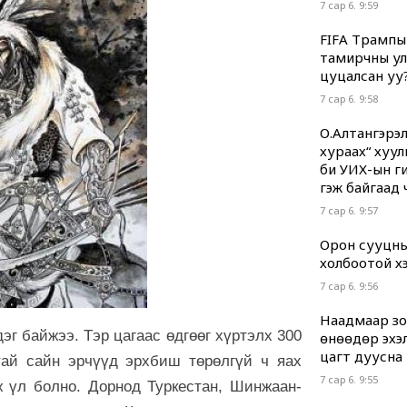
7 сар 6. 9:59
FIFA Трампы
тамирчны ул
цуцалсан уу
7 сар 6. 9:58
О.Алтангэрэл
хураах“ хуул
би УИХ-ын гиш
гэж байгаад 
7 сар 6. 9:57
Орон сууцны
холбоотой хэр
7 сар 6. 9:56
Наадмаар зод
эг байжээ. Тэр цагаас өдгөөг хүртэлх 300
өнөөдөр эхэл
цагт дуусна
ай сайн эрчүүд эрхбиш төрөлгүй ч яах
7 сар 6. 9:55
ж үл болно. Дорнод Туркестан, Шинжаан-