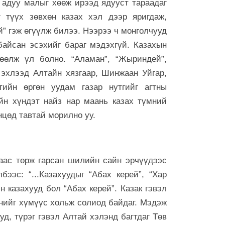
 адуу малыг хөөж ирээд ядууст тараадаг
7 сар 6. 9:48
 түүх зөвхөн казах хэл дээр яригдаж,
Сурвалжлага:
” гэж өгүүлж билээ. Нээрээ ч монголчууд
үйлдвэр 202
байсан эсэхийг бараг мэдэхгүй. Казахын
7 сар 6. 9:46
өөлж үл болно. “Аламан”, “Жыриндей”,
Тэд иргэнээ 
 эхлээд Алтайн хязгаар, Шинжаан Уйгар,
бодлого явуу
тийн өргөн уудам газар нутгийг агтны
7 сар 6. 9:45
йн хүндэт найз нар маань казах түмний
Эрчим хүчни
нцөд тавтай морилно уу.
7-р сарын 2-
хойшлуулла
6 сар 30. 12:26
аас төрж гарсан шилийн сайн эрчүүдээс
ТЕНДЕР: Ирэх
хэрэглэх хаг
ээс: “...Казахуудыг “Абах керей”, “Хар
тэрбум төгр
н казахууд бол “Абах керей”. Казак гэвэл
6 сар 30. 12:25
үнийг хүмүүс хольж солиод байдаг. Мэдэж
МҮБХ: Энэ ж
уд, түрэг гэвэл Алтай хэлэнд багтдаг Төв