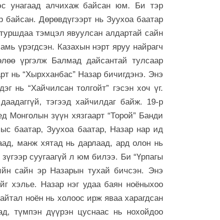
ээ
эс унагаад алчихаж байсан юм. Би тэр
6 сар 30. 12:17
р байсан. Дөрөвдүгээрт нь Зуухоа баатар
 туршдаа тэмцэл явуулсан алдартай сайн
Баяр наадмы
үргэлжилж ба
 амь үрэгдсэн. Казахын нэрт яруу найрагч
6 сар 30. 12:15
өлөө үргэлж Балмад дайсантай тулсаар
рт нь “Хырхханбас” Назар бичигдэнэ. Энэ
Д.Үүрийнтуяа
тогтоох юм 
эг нь “Хайчилсан толгойт” гэсэн хоч үг.
оруулагч бүр
даадаггүй, тэгээд хайчилдаг байж. 19-р
хэрэгтэй
д Монголын зүүн хязгаарт “Торой” Банди
6 сар 30. 12:14
ыс баатар, Зуухоа баатар, Назар нар ид
П.Наранбаяр
ад, манж хятад нь дарлаад, ард олон нь
сонгуульд “ца
байгуулсан н
 зүгээр суугаагүй л юм билээ. Би “Үрпагы
бусаар авч ба
ийн сайн эр Назарын тухай бичсэн. Энэ
6 сар 30. 12:13
йг хэлье. Назар нэг удаа баян ноёныхоо
Халх хасгаа
айтал ноён нь холоос ирж яваа харагдсан
хооронд...
аад, түмпэн дүүрэн цуснаас нь нохойдоо