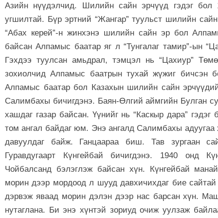
Азийн нүүдэлчид. Шилийн сайн эрчүүд гэдэг бол 1
угшилтай. Бүр эртний “Жангар” туульст шилийн сайн
“Абах керей”-н жинхэнэ шилийн сайн эр бол Алпам
байсан Алпамыс баатар яг л “Тунгалаг тамир”-ын “Ц
Гэхдээ туулсан амьдрал, тэмцэл нь “Цахиур” Төмө
зохиолчид Алпамыс баатрын тухай жүжиг бичсэн б
Алпамыс баатар бол Казахын шилийн сайн эрчүүдийн
Салимбахы бичигдэнэ. Баян-Өлгий аймгийн Булган с
хашдаг газар байсан. Үүнийг нь “Каскыр дара” гэдэг
том ангал байдаг юм. Энэ ангалд Салимбахы адуугаа 
давуулдаг байж. Ганцаараа биш. Тав зургаан сай
Гуравдугаарт Күнгейбай бичигдэнэ. 1940 онд К
Чойбалсанд бэлэглэж байсан хүн. Күнгейбай манай
морин дээр мордоод л шууд давхичихдаг бие сайтай
дэрвэж яваад морин дэлэн дээр нас барсан хүн. Ма
нутаглана. Би энэ хүнтэй зориуд очиж уулзаж байл