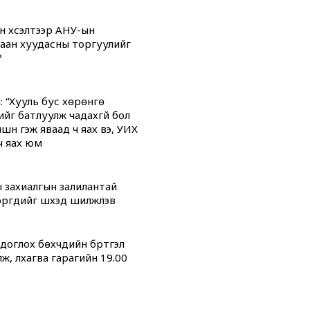
н хүсэлтээр АНУ-ын
аан хуудасны торгуулийг
?
: “Хууль бус хөрөнгө
ийг батлуулж чадахгүй бол
үүн гэж яваад ч яах вэ, УИХ
ч яах юм
 захиалгын залилантай
гүүдийг шүүхэд шилжүүлэв
оглох бөхчүүдийн бүртгэл
ж, лхагва гарагийн 19.00