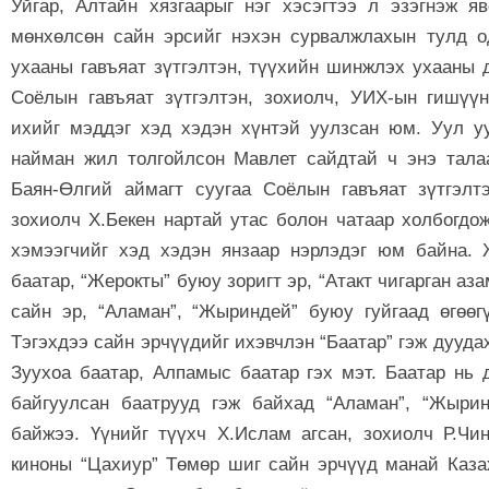
Уйгар, Алтайн хязгаарыг нэг хэсэгтээ л эзэгнэж я
мөнхөлсөн сайн эрсийг нэхэн сурвалжлахын тулд 
ухааны гавъяат зүтгэлтэн, түүхийн шинжлэх ухааны 
Соёлын гавъяат зүтгэлтэн, зохиолч, УИХ-ын гишүү
ихийг мэддэг хэд хэдэн хүнтэй уулзсан юм. Уул у
найман жил толгойлсон Мавлет сайдтай ч энэ тала
Баян-Өлгий аймагт суугаа Соёлын гавъяат зүтгэлтэ
зохиолч Х.Бекен нартай утас болон чатаар холбогдо
хэмээгчийг хэд хэдэн янзаар нэрлэдэг юм байна.
баатар, “Жерокты” буюу зоригт эр, “Атакт чигарган а
сайн эр, “Аламан”, “Жыриндей” буюу гуйгаад өгөөг
Тэгэхдээ сайн эрчүүдийг ихэвчлэн “Баатар” гэж дууда
Зуухоа баатар, Алпамыс баатар гэх мэт. Баатар нь 
байгуулсан баатрууд гэж байхад “Аламан”, “Жырин
байжээ. Үүнийг түүхч Х.Ислам агсан, зохиолч Р.Чи
киноны “Цахиур” Төмөр шиг сайн эрчүүд манай Каза