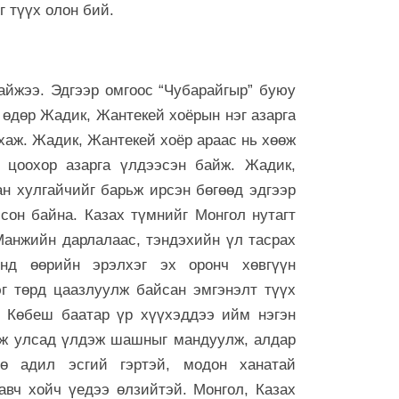
г түүх олон бий.
айжээ. Эдгээр омгоос “Чубарайгыр” буюу
н өдөр Жадик, Жантекей хоёрын нэг азарга
хаж. Жадик, Жантекей хоёр араас нь хөөж
 цоохор азарга үлдээсэн байж. Жадик,
н хулгайчийг барьж ирсэн бөгөөд эдгээр
сон байна. Казах түмнийг Монгол нутагт
Манжийн дарлалаас, тэндэхийн үл тасрах
нд өөрийн эрэлхэг эх оронч хөвгүүн
г төрд цаазлуулж байсан эмгэнэлт түүх
 Көбеш баатар үр хүүхэддээ ийм нэгэн
анж улсад үлдэж шашныг мандуулж, алдар
өө адил эсгий гэртэй, модон ханатай
авч хойч үедээ өлзийтэй. Монгол, Казах