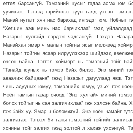
өгтөл барсангүй. Тэмээний цусыг гадаа асгах юм б
уучихаж. Тэгээд гэрийнхээ зүүн талд үхсэн тэмээг
Манай нутагт хүн нас барахад ингэдэг юм. Ноёныг г
“Хөгшин ээж минь нас барчихлаа” гээд уйлалдаад
Назарыг хулгайд сэрдэж чадсангүй. Гэхдээ Назар
Манайхан ямар ч малын тойгны ясыг мөлжөөд хоймр
Назарыг тойгны ясаар илрүүлэхээр шийдээд өвөлжөө
очсон байна. Тэгтэл хойморт нь тэмээний тойг бай
“Танайд юуных нь тэмээ байх билээ. Энэ миний тэм
аваачиж байцаана” гээд Назарыг дагуулаад явж. Тэ
чинь адууных юмуу, тэмээнийх юмуу, үзье” гэж ноён
Ноён тамгын газар очоод “Энэ хулгайч миний тэмэ
болох тойгыг нь сая залгичихлаа” гэж хэлсэн байна. 
гэж байх уу. Ямар ч боломжгүй. Энэ ноён намайг гүтг
залгиатах. Тэгвэл би таны тэмээний тойгийг залгисан
хонины тойг залгих гээд золтой л хахаж үхсэнгүй. Тэ