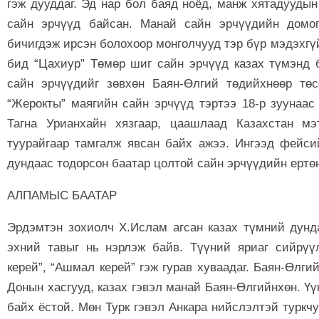
гэж дууддаг. Эд нар бол баяд ноёд, манж хятадуудын
сайн эрчүүд байсан. Манай сайн эрчүүдийн домог
бичигдэж ирсэн болохоор монголчууд тэр бүр мэдэхгүй
бид “Цахиур” Төмөр шиг сайн эрчүүд казах түмэнд 
сайн эрчүүдийг зөвхөн Баян-Өлгий төдийхнөөр төс
“Жерокты” маягийн сайн эрчүүд тэртээ 18-р зуунаас
Тагна Урианхайн хязгаар, цаашлаад Казахстан мэ
туурайгаар тамгалж явсан байх ажээ. Ингээд фейси
дундаас тодорсон баатар цолтой сайн эрчүүдийн ертө
АЛПАМЫС БААТАР
Эрдэмтэн зохиолч Х.Ислам агсан казах түмний дунд
эхний тавыг нь нэрлэж байв. Түүний яриаг сийрүүлб
керей”, “Ашмал керей” гэж гурав хуваадаг. Баян-Өлгий
Донын хасгууд, казах гэвэл манай Баян-Өлгийнхөн. Ү
байх ёстой. Мөн Турк гэвэл Анкара нийслэлтэй туркчу