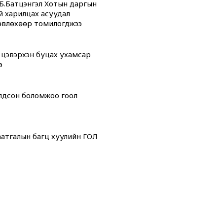
Б.Батцэнгэл Хотын даргын
й харилцах асуудал
өвлөхөөр томилогджээ
 цэвэрхэн буцах ухамсар
э
олдсон боломжоо гоол
атгалын багц хуулийн ГОЛ
дсан” өдрүүд
 “ОНТРЭ“ хоёр холбоотой
ой юм...