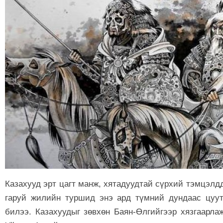
Казахууд эрт цагт манж, хятадуудтай сүрхий тэмцэлдд
гаруй жилийн туршид энэ ард түмний дундаас цуут
билээ. Казахуудыг зөвхөн Баян-Өлгийгээр хязгаарла