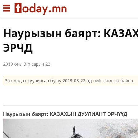
Иргэдийн дуу хо
Наурызын баярт: КАЗ
ЭРЧҮҮД
2019 оны 3-р сарын 22
Энэ мэдээ хуучирсан буюу 2019-03-22 нд нийтлэгдсэн байна.
Наурызын баярт: КАЗАХЫН ДУУЛИАНТ ЭРЧҮҮД