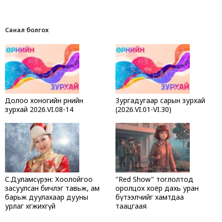
Санал болгох
Долоо хоногийн өрнийн
Зургадугаар сарын зурхай
зурхай 2026.VI.08-14
(2026.VI.01-VI.30)
С.Дуламсүрэн: Хоолойгоо
"Red Show" тоглолтод
засуулсан бичлэг тавьж, ам
оролцох хоёр дахь уран
барьж дуулахаар дууны
бүтээлчийг хамтдаа
урлаг хөгжихгүй
таацгаая