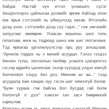
байдаг. Настай хүн итгэл үнэмшил, сүсэг
бишрэлээрээ цайныхаа дээжийг өргөж байхад олон
юм ярьж сэтгэлийг нь үймүүлээд яахав. Итгэлийн
дээд үнэн, сэтгэлийн дээд сүү гэдэг...” гэж эмгэнийг
залуугаас өмөөрнө. Угаасан машины шил толь
гялалзаж, өнгө нь тодроод шинэ юм шиг гялтагнана.
Тэд яриагаа үргэлжлүүлсээр орц руу алхацгаав.
“Арчилж тордох нь ч миний асуудал. Гэлээ гэхдээ
бензин түлш, зогсоолын төлбөр, угаалга цэвэрлэгээ
гэсээр өдрийн цалингаас эхнэр хүүхдэд үлдэх юмгүй
болчихвол хэцүү биз дээ, Мөнхөө ах аа...” гээд
асуудалд яаж хандах нуу гэсэн шиг чимээгүй болов.
“Буян хураах гэж байгаа бол бусдад гай болж
болохгүй л дээ!” хэмээн тал засч бөөрөнхий
хариулав.
Маргааш өглөө нь ажил амжуулах санаатай Мөнхөө