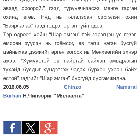
аваад ороорой.” гээд түрүүвчнээсээ мөнгө гарган
охинд өгөв. Нүд нь гялалзсан сэргэлэн охин
“Баярлалаа” гээд гэдрэг эргэн гүйн одов.
Тэр өдрөөс хойш “Шар эмгэн”-тэй зэрэгцэн үс гэзэг,
өмссөн зүүсэн нь гоёмсог, өв тэгш нэгэн бүсгүй
цайныхаа дээжийг өргөн зогсох нь Мөнхөөгийн эхнэр
ажээ. “Хүмүүстэй эв найртай сайхан амьдрахын
тухайд бусдыг хүндэтгэж чадах бурхан ухаан байх
ёстой” гэдгийг “Шар эмгэн” бүсгүйд сургамжилна.
2018.06.05
Chinzo Namsrai
Burhan
Н.Чинзориг
“Мялаалга”