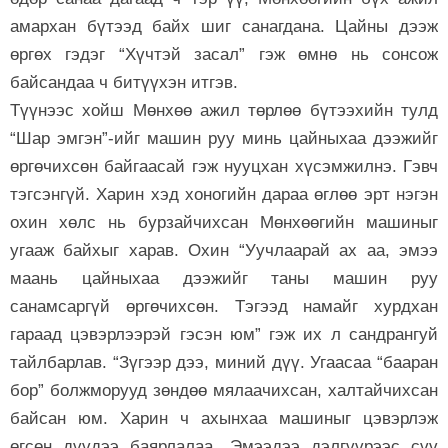
амархан бүтээд байх шиг санагдана. Цайны дээж
өргөх гэдэг “Хүчтэй засал” гэж өмнө нь сонсож
байсандаа ч битүүхэн итгэв.
Түүнээс хойш Мөнхөө ажил төрлөө бүтээхийн тулд
“Шар эмгэн”-ийг машин руу минь цайныхаа дээжийг
өргөчихсөн байгаасай гэж нууцхан хүсэмжилнэ. Гэвч
тэгсэнгүй. Харин хэд хоногийн дараа өглөө эрт нэгэн
охин хөлс нь бурзайчихсан Мөнхөөгийн машиныг
угааж байхыг харав. Охин “Уучлаарай ах аа, эмээ
маань цайныхаа дээжийг таны машин руу
санамсаргүй өргөчихсөн. Тэгээд намайг хурдхан
гараад цэвэрлээрэй гэсэн юм” гэж их л сандрангуй
тайлбарлав. “Зүгээр дээ, миний дүү. Угаасаа “бааран
бор” болжморууд зөндөө мялаачихсан, халтайчихсан
байсан юм. Харин ч ахынхаа машиныг цэвэрлэж
өгсөн дүүдээ баярлалаа. Эмээдээ дэлгүүрээс сүү