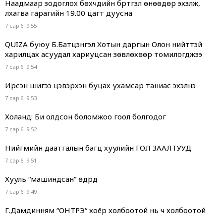
Наадмаар зодоглох бөхчүүдийн бүртгэл өнөөдөр эхэлж,
лхагва гарагийн 19.00 цагт дуусна
7 сар 6. 9:55
QUIZA буюу Б.Батцэнгэл Хотын даргын Олон нийттэй
харилцах асуудал хариуцсан зөвлөхөөр томилогджээ
7 сар 6. 9:54
Ирсэн шигээ цэвэрхэн буцах ухамсар таниас эхэлнэ
7 сар 6. 9:53
Холанд: Би олдсон боломжоо гоол болгодог
7 сар 6. 9:52
Нийгмийн даатгалын багц хуулийн ГОЛ ЗААЛТУУД
7 сар 6. 9:51
Хууль “машиндсан” өдрүүд
7 сар 6. 9:49
Г.Дамдинням “ОНТРЭ“ хоёр холбоотой нь ч холбоотой
юм...