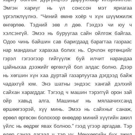
Эмгэн хариуг нь үл сонссон мэт яриагаа
үргэлжлүүлнэ. “Чиний өмнө хоёр ч хүн шүүмжилж
өнгөрлөө. Тэдний зөв л дөө. Гэхдээ чи юу ч
хэлсэнгүй. Эмээ нь буруугаа сайн ойлгож байгаа.
Одоо чинь байшин сав баригдаад барагтаа газраас
нар мандахыг харахаа болих нь. Орчлон ертөнцийг
гэрэл гэгээгээр гийгүүлж буй илчит нарандаа
цайныхаа дээжийг өргөхгүй бол алдас болно. Дээр
нь хөгшин хүн хаа дуртай газарлуугаа дэгдээд байж
чадахгүй юм. Энэ шатны эндээс хангай дэлхий
сайхан харагддаг. Тэгээд ч машин тэрэггүй орон зай
ойр хавьд алга. Машиныг нь мялаачихсанд
өршөөгээрэй, хүү минь. Эмээ нь сайхныг санаж,
ерөөл өргөсөн болохоор өнөөдөр миний хүүгийн ажил
үйлс нь өөдрөг явах болноо.” гээд үгээр аргадав. Тэр
өдөр санаа дагаад ч тэр үү, Мөнхөөгийн бүх ажил