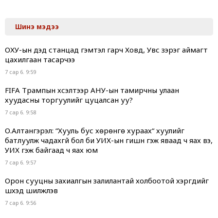
Шинэ мэдээ
ОХУ-ын дэд станцад гэмтэл гарч Ховд, Увс зэрэг аймагт
цахилгаан тасарчээ
7 сар 6. 9:59
FIFA Трампын хүсэлтээр АНУ-ын тамирчны улаан
хуудасны торгуулийг цуцалсан уу?
7 сар 6. 9:58
О.Алтангэрэл: “Хууль бус хөрөнгө хураах“ хуулийг
батлуулж чадахгүй бол би УИХ-ын гишүүн гэж яваад ч яах вэ,
УИХ гэж байгаад ч яах юм
7 сар 6. 9:57
Орон сууцны захиалгын залилантай холбоотой хэргүүдийг
шүүхэд шилжүүлэв
7 сар 6. 9:56