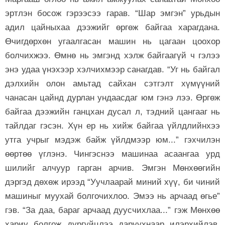
эртлэн босож гэрээсээ гарав. “Шар эмгэн” урьдын
адил цайныхаа дээжийг өргөж байгаа харагдана.
Өчигдөрхөн угаалгасан машин нь цагаан цоохор
болчихжээ. Өмнө нь эмгэнд хэлж байгаагүй ч гэлээ
энэ удаа үнэхээр хэлчихмээр санагдав. “Уг нь байгал
дэлхийн олон амьтад сайхан сэтгэлт хүмүүний
чанасан цайнд дурлан ундаасдаг юм гэнэ лээ. Өргөж
байгаа дээжийн ганцхан дусал л, тэдний цангааг нь
тайлдаг гэсэн. Хүн ер нь хийж байгаа үйлдлийнхээ
утга учрыг мэдэж байж үйлдмээр юм...” гэхчилэн
өөртөө үглэнэ. Чингэснээ машинаа асаангаа урд
шилийг алчуур гарган арчив. Эмгэн Мөнхөөгийн
дэргэд дөхөж ирээд “Уучлаарай миний хүү, би чиний
машиныг муухай болгочихлоо. Эмээ нь арчаад өгье”
гэв. “За даа, бараг арчаад дуусчихлаа...” гэж Мөнхөө
хариу болгож дургүйцлээ даруухнаар илэрхийлэв.