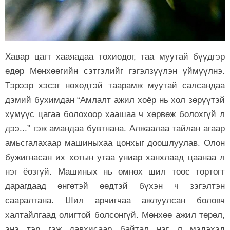
Хавар цагт хааяадаа тохиодог, таа муутай бүүдгэр
өдөр Мөнхөөгийн сэтгэлийг гэгэлзүүлэн үймүүлнэ.
Тэрээр хэсэг нөхөдтэй таарамж муутай салсандаа
дэмий бухимдан “Амлалт ажил хоёр нь хол зөрүүтэй
хүмүүс цагаа болохоор хаашаа ч хөрвөж болохгүй л
дээ...” гэж амандаа бувтнана. Алжаалаа тайлан агаар
амьсгалахаар машиныхаа цонхыг доошлуулав. Олон
бужигнасан их хотын утаа униар ханхлаад цаанаа л
нэг ёозгүй. Машиных нь өмнөх шил тоос тортогт
дарагдаад өнгөтэй өөдтэй бүхэн ч зэгэлтэн
сааралтана. Шил арчигчаа ажлуулсан боловч
халтайлгаад олигтой болсонгүй. Мөнхөө ажил төрөл,
энэ тэр гэж давхисаар байтал нэг л мэдэхэд