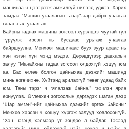
машинаа ч цэвэрлэж амжилгүй нилээд уджээ. Харих
замдаа “Машин угаалагын газар”-аар дайрч унаагаа
гялалзтал угаалгав.
Байрны гаднах машины зогсоол хүрэлцээ муутай тул
түрүүлж ирсэн нь бусдаас урьтаж унаагаа
байршуулна. Мөнхөөг машинаас буух зуур араас нь
хэн нэгэн хүн мэнд мэдэв. Дөрөвдүгээр давхарын
залуу “Манайхны гадаа зогсоол олдохгүй хэцүү юм
аа. Бас өглөө болгон цайныхаа дээжийг машинд
минь өргөчихнө. Хүйтэнд арилахгүй төвөг удаад байх
юм. Таны тэрэг ч гялалзаж байна.” гэхчлэн яриа
өрнүүлэв. Өглөөхөн зогсоолын дэргэдэх шатан дээр
“Шар эмгэн”-ийг цайныхаа дээжийг өргөж байсныг
Мөнхөө харсан ч хошуу хүргэж залууд ховлосонгүй.
“Хэн нэгэнд хэлмээр үг зөндөө л байдаг. Тэсээд
хэлээгүйг минь ойлгохгүй найз нөхөд ч байж л