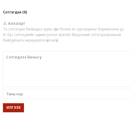
Сэтгэгдэл (0)
⚠ Анхаар!
Та сэтгэгдэл бичихдээ хууль зүйн болон ёс суртахууныг баримтална уу.
Ёс бус сэтгэгдлийг админ устгах эрхтэй. Мэдээний сэтгэгдэлд манай
байгууллага хариуцлага хүлээхгүй.