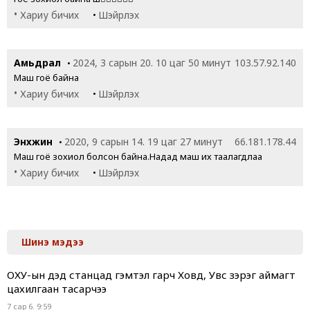
•
•
Хариу бичих
Шэйрлэх
Амьдрал
2024, 3 сарын 20. 10 цаг 50 минут
103.57.92.140
•
Маш гоё байна
•
•
Хариу бичих
Шэйрлэх
Энхжин
2020, 9 сарын 14. 19 цаг 27 минут
66.181.178.44
•
Маш гоё зохиол болсон байна.Надад маш их таалагдлаа
•
•
Хариу бичих
Шэйрлэх
Шинэ мэдээ
ОХУ-ын дэд станцад гэмтэл гарч Ховд, Увс зэрэг аймагт
цахилгаан тасарчээ
7 сар 6. 9:59