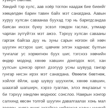
Хөндий тэр хулс, аав хоёр тоглон наадаж бие биеийг
хөөцөлдөн барин тавин байх мэт санагдана. Аавын
хуруу хулсан саваанаа буухад тэр нь баригдсандаа
баясан инээх буюу эсвэл гомдон гаслах, улмаар
чарлан зүггүйтэх мэт ажээ. Тэрхүү хулсан савааны
гаргаж байгаа дуу нь зуны сарын ногоон ой хөвч
шуугин исгэрэх шиг, цавчим элгэн хаднаас булгын
тунгалаг ус хоржигнон буух шиг, тэгснээ хөвчийн
өндөр модонд хөхөө хавшин донгодох мэт, хан
уулсын цэнхэр оргил дээгүүр усны шувууд гангар
гунгар нисэн ирэх мэт санагдана. Өвөөлж бөвтнөж,
хойлог ёйлж, шар шувуу шуухилж, хөхөө хавшин,
шаазгай шагширч, хэрээ гуаглан, элээ янцгаахыг ч
би тэрхүү хөндлөн модноос сонслоо. Намрын хонгор
салхинд өвсөн толгой шуугин давалгаалах хонь мал
төллөн, хурга ишиг эхтэйгээ нийлэхэд хадны цуурай