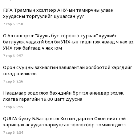
FIFA Трампын хүсэлтээр АНУ-ын тамирчны улаан
хуудасны торгуулийг цуцалсан уу?
7 сар 6. 9:58
О.Алтангэрэл: “Хууль бус хөрөнгө хураах“ хуулийг
батлуулж чадахгүй бол би УИХ-ын гишүүн гэж яваад ч яах вэ,
УИХ гэж байгаад ч яах юм
7 сар 6. 9:57
Орон сууцны захиалгын залилантай холбоотой хэргүүдийг
шүүхэд шилжүүлэв
7 сар 6. 9:56
Наадмаар зодоглох бөхчүүдийн бүртгэл өнөөдөр эхэлж,
лхагва гарагийн 19.00 цагт дуусна
7 сар 6. 9:55
QUIZA буюу Б.Батцэнгэл Хотын даргын Олон нийттэй
харилцах асуудал хариуцсан зөвлөхөөр томилогджээ
7 сар 6. 9:54