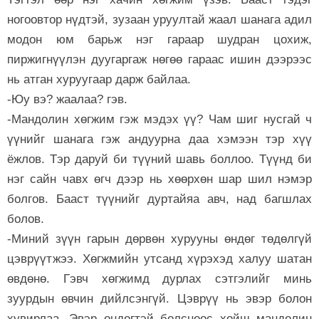
ногоовтор нүдтэй, зузаан уруултай жаал шанага адил
модон юм барьж нэг гараар шудран цохиж,
пиржигнүүлэн дуугаргаж нөгөө гараас ишин дээрээс
нь атган хуруугаар дарж байлаа.
-Юу вэ? жаалаа? гэв.
-Мандолин хөгжим гэж мэдэх үү? Чам шиг нусгай ч
үүнийг шанага гэж андуурна даа хэмээн тэр хүү
ёжлов. Тэр даруй би түүний шавь боллоо. Түүнд би
нэг сайн чавх өгч дээр нь хөөрхөн шар шил нэмэр
болгов. Бааст түүнийг дуртайяа авч, над багшлах
болов.
-Миний зүүн гарын дөрвөн хурууны өндөг төдөлгүй
цэврүүтжээ. Хөгжмийн утсанд хүрэхэд халуу шатан
өвдөнө. Гэвч хөгжимд дурлах сэтгэлийг минь
зуурдын өвчин дийлсэнгүй. Цэврүү нь эвэр болон
хувирлаа. Эвэр өндөгтэй болсноос хойш мандолин