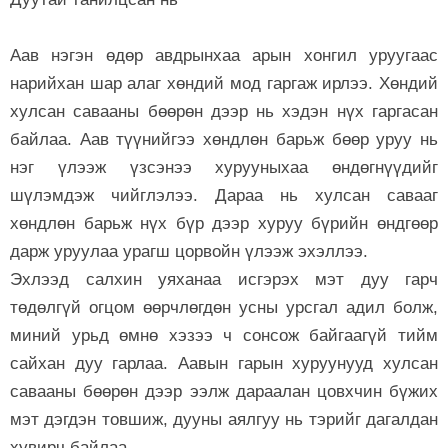
Аав нэгэн өдөр авдрынхаа арын хонгил уруугаас
нарийхан шар алаг хөндий мод гаргаж ирлээ. Хөндий
хулсан савааны бөөрөн дээр нь хэдэн нүх гаргасан
байлаа. Аав түүнийгээ хөндлөн барьж бөөр уруу нь
нэг үлээж үзсэнээ хурууныхаа өндөгнүүдийг
шүлэмдэж чийглэлээ. Дараа нь хулсан савааг
хөндлөн барьж нүх бүр дээр хуруу бүрийн өндгөөр
дарж уруулаа урагш цорвойн үлээж эхэллээ.
Эхлээд салхин уяханаа исгэрэх мэт дуу гарч
төдөлгүй огцом өөрчлөгдөн усны урсгал адил болж,
миний урьд өмнө хэзээ ч сонсож байгаагүй тийм
сайхан дуу гарлаа. Аавын гарын хуруунууд хулсан
савааны бөөрөн дээр ээлж дараалан цовхчин бүжих
мэт дэгдэн товшиж, дууны аялгуу нь тэрийг дагалдан
хувирч байлаа.