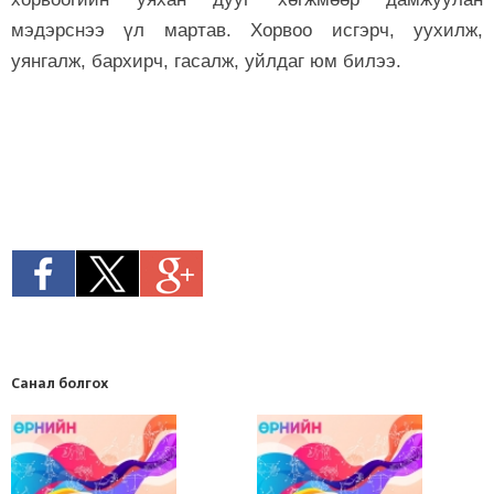
мэдэрснээ үл мартав. Хорвоо исгэрч, уухилж,
уянгалж, бархирч, гасалж, уйлдаг юм билээ.
Санал болгох