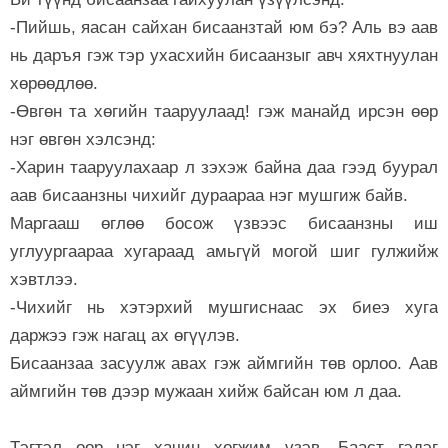
-Пийшь, яасан сайхан бисаанзтай юм бэ? Аль вэ аав
нь даръя гэж тэр ухасхийн бисаанзыг авч хяхтнуулан
хөрөөдлөө.
-Өвгөн та хөгийн тааруулаад! гэж манайд ирсэн өөр
нэг өвгөн хэлсэнд:
-Харин тааруулахаар л зэхэж байна даа гээд буурал
аав бисаанзны чихийг дураараа нэг мушгиж байв.
Маргааш өглөө босож үзвээс бисаанзны иш
углуургаараа хугараад амьгүй могой шиг гулжийж
хэвтлээ.
-Чихийг нь хэтэрхий мушгиснаас эх биеэ хуга
даржээ гэж нагац ах өгүүлэв.
Бисаанзаа засуулж авах гэж аймгийн төв орлоо. Аав
аймгийн төв дээр мужаан хийж байсан юм л даа.
Тэгтэл өөр нэг хачин хөгжим үзэв. Бааст гэдэг