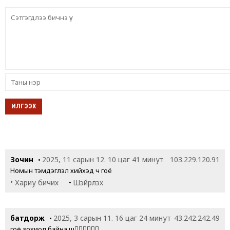
Зочин
2025, 11 сарын 12. 10 цаг 41 минут
103.229.120.91
•
Номын тэмдэглэл хийхэд ч гоё
•
•
Хариу бичих
Шэйрлэх
батдорж
2025, 3 сарын 11. 16 цаг 24 минут
43.242.242.49
•
гоё зохиол байна шүү👍🏻👍🏻👍🏻