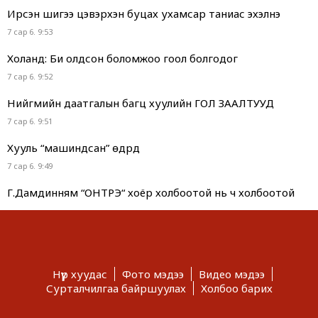
Ирсэн шигээ цэвэрхэн буцах ухамсар таниас эхэлнэ
7 сар 6. 9:53
Холанд: Би олдсон боломжоо гоол болгодог
7 сар 6. 9:52
Нийгмийн даатгалын багц хуулийн ГОЛ ЗААЛТУУД
7 сар 6. 9:51
Хууль “машиндсан” өдрүүд
7 сар 6. 9:49
Г.Дамдинням “ОНТРЭ“ хоёр холбоотой нь ч холбоотой
юм...
7 сар 6. 9:48
Сурвалжлага: Хагас коксон түлшний үйлдвэр 2028 онд
ашиглалтад орно
Нүүр хуудас
Фото мэдээ
Видео мэдээ
7 сар 6. 9:46
Сурталчилгаа байршуулах
Холбоо барих
Тэд иргэнээ биш, төрөө “тураах” бодлого явуулдаг.