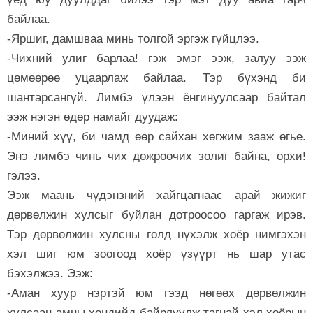
байлаа.
-Яршиг, дамшваа минь толгой эргэж гүйцлээ.
-Чихний улиг барлаа! гэж эмэг ээж, залуу ээж
цөмөөрөө уцаарлаж байлаа. Тэр бүхэнд би
шантарсангүй. Лимбэ үлээн ёнгинуулсаар байтал
ээж нэгэн өдөр намайг дуудаж:
-Миний хүү, би чамд өөр сайхан хөгжим зааж өгье.
Энэ лимбэ чинь чих дөжрөөчих золиг байна, орхи!
гэлээ.
Ээж маань чүдэнзний хайгцагнаас арай жижиг
дөрвөлжин хулсыг буйлан дотроосоо гаргаж ирэв.
Тэр дөрвөлжин хулсны голд нүхэлж хоёр нимгэхэн
хэл шиг юм зоогоод хоёр үзүүрт нь шар утас
бэхэлжээ. Ээж:
-Аман хуур нэртэй юм гээд нөгөөх дөрвөлжин
хулсаан амны хөндийд байрлуулж тагнай хэл хоёрын