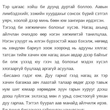
Тэр цагаас хойш би дуунд дуртай боллоо. Аавын
лимбэдэхийг, ээжийн хуурдахыг сонсох бүрий сэтгэл
уярч, хоолой дээр минь бөөн юм зангиран ирдэгсэн.
Тэгээд би хөгжимчин болохыг хүсэв. Нагац ахынд
айлчлан очихдоо өөр нэгэн хөгжимтэй танилцлаа.
Нэгэн үзүүрт нь илгэн бүрээстэй жааз бэхэлж, нөгөөд
нь хөндлөн бариул зоож хооронд нь адууны хялгас
татсан тийм хачин юм нагац ахын авдар дээр байхыг
би олж үзээд юу гээч эд болохыг мэдэх хүсэл
хязгааргүй буцлаад аргагүй асуулаа.
-Бисаанз гэдэг юм. Дуу гарна! гээд нагац ах тэр
хачин багажаа авч лаазтай талаар өвдөг дээр тавьж
нум шиг юмаар хөрөөдөж зүүн гарын хурууг дээш
доош гүйлгэж эхлэхэд мөн л урьд сонстоогүй уяхан
дуу гарлаа. Тэгтэл буурал аав манайд айлчилж ирэв.
Би түүнд бисаанзаа гайхуулан үзүүлсэнд: