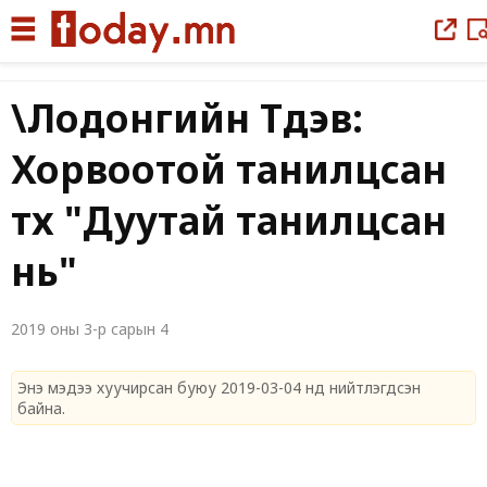
\Лодонгийн Түдэв:
Хорвоотой танилцсан
түүх "Дуутай танилцсан
нь"
2019 оны 3-р сарын 4
Энэ мэдээ хуучирсан буюу 2019-03-04 нд нийтлэгдсэн
байна.