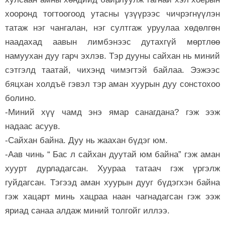
хооронд тогтоогоод утасны үзүүрээс чичрэгнүүлэн
татаж нэг чангалан, нэг султгаж уруулаа хөдөлгөн
наадахад аавын лимбэнээс дутахгүй мөртлөө
намуухан дуу гарч эхлэв. Тэр дууны сайхан нь миний
сэтгэлд таатай, чихэнд чимэгтэй байлаа. Ээжээс
бяцхан холдъё гэвэл тэр аман хуурын дуу сонстохоо
болино.
-Миний хүү чамд энэ ямар санагдана? гэж ээж
надаас асуув.
-Сайхан байна. Дуу нь жаахан бүдэг юм.
-Аав чинь “ Бас л сайхан дуутай юм байна” гэж аман
хуурт дурладагсан. Хуураа татаач гэж үргэлж
гуйдагсан. Тэгээд аман хуурын дууг бүдэгхэн байна
гэж хацарт минь хацраа наан чагнадагсан гэж ээж
яриад санаа алдаж миний толгойг иллээ.