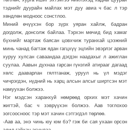
тэднийг дуурайн майлах мэт дуу авиа ч бас л тэр
хөндлөн модноос сонстлоо.
Миний өчүүхэн бор зүрх уяран хайлж, бадран
догдолж, донсолж байлаа. Тэрхэн мөчид бид хамаг
бүхнийг мартаж баясан цовхчиж туранхай цээжний
минь чанад багтаж ядан гагцхүү эцгийн эвэрлэг арван
хуруу хулсан саваандаа дэгдэн наадахыг л ажиглан
суулаа. Аавын духнаа гарсан гүнзгий атирааг дагаад
хөлс дааварлан гялтганаж, уруул нь үл мэдэг
чичрэгдэн, нүдний нь харц алсын алсыг ширтсэн мэт
намуухан болжээ.
Нэг мэдсэн харанхуй нөмрөөд орхих мэт хачин
жигтэй, бас ч зэврүүхэн болжээ. Аав тоглохоо
зогсоосноос тэр мэт хачин сэтгэгдэл төрлөө.
-Аав аа, энэ чинь юу юм бэ? гэж би сая ухаан орсон
адил гайхан асуулаа.