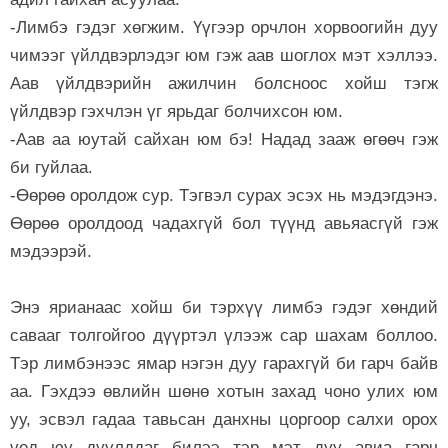
-Лимбэ гэдэг хөгжим. Үүгээр орчлон хорвоогийн дуу
чимээг үйлдвэрлэдэг юм гэж аав шоглох мэт хэллээ.
Аав үйлдвэрийн ажилчин болсноос хойш тэгж
үйлдвэр гэхчлэн үг ярьдаг болчихсон юм.
-Аав аа юутай сайхан юм бэ! Надад зааж өгөөч гэж
би гуйлаа.
-Өөрөө оролдож сур. Тэгвэл сурах эсэх нь мэдэгдэнэ.
Өөрөө оролдоод чадахгүй бол түүнд авьяасгүй гэж
мэдээрэй.
Энэ ярианаас хойш би тэрхүү лимбэ гэдэг хөндий
савааг толгойгоо дүүртэл үлээж сар шахам боллоо.
Тэр лимбэнээс ямар нэгэн дуу гарахгүй би гарч байв
аа. Гэхдээ өвлийн шөнө хотын захад чоно улих юм
уу, эсвэл гадаа тавьсан данхны цоргоор салхи орох
үед юу дуулддаг билээ тэр мэт дуу авиа гарч