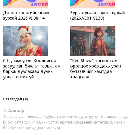
Долоо хоногийн өрнийн
Зургадугаар сарын зурхай
зурхай 2026.VI.08-14
(2026.VI.01-VI.30)
С.Дуламсүрэн: Хоолойгоо
"Red Show" тоглолтод
засуулсан бичлэг тавьж, ам
оролцох хоёр дахь уран
барьж дуулахаар дууны
бүтээлчийг хамтдаа
урлаг хөгжихгүй
таацгаая
Сэтгэгдэл (4)
⚠ Анхаар!
Та сэтгэгдэл бичихдээ хууль зүйн болон ёс суртахууныг баримтална уу.
Ёс бус сэтгэгдлийг админ устгах эрхтэй. Мэдээний сэтгэгдэлд манай
байгууллага хариуцлага хүлээхгүй.