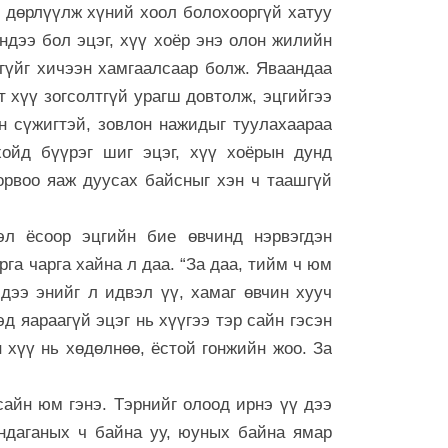
бөх барилду
д дөрлүүлж хүний хоол болохооргүй хатуу
6 сар 30. 12:25
ндээ бол эцэг, хүү хоёр энэ олон жилийн
Сэлбийн эрги
гүйг хичээн хамгаалсаар болж. Яваандаа
хотынхонд ю
т хүү зогсолтгүй урагш довтолж, эцгийгээ
6 сар 30. 12:24
н сүжигтэй, зовлон нажидыг туулахаараа
Төрийн мөнгө
ойд бүүрэг шиг эцэг, хүү хоёрын дунд
32.8 тэрбум
орвоо яаж дуусах байсныг хэн ч таашгүй
6 сар 30. 12:22
Хамгийн хүнд 
л ёсоор эцгийн бие өвчинд нэрвэгдэн
6 сар 30. 12:22
рга чарга хайна л даа. “За даа, тийм ч юм
"Давхар зээл
 дээ энийг л идвэл үү, хамаг өвчин хууч
зогсооно"
д яараагүй эцэг нь хүүгээ тэр сайн гэсэн
6 сар 30. 12:21
 хүү нь хөдөлнөө, ёстой гонжийн жоо. За
ХӨХ ХОТЫН
6 сар 30. 12:18
айн юм гэнэ. Тэрнийг олоод ирнэ үү дээ
андаганых ч байна уу, юуных байна ямар
С.Наранцогт 