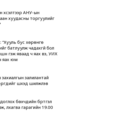
н хүсэлтээр АНУ-ын
аан хуудасны торгуулийг
?
: “Хууль бус хөрөнгө
ийг батлуулж чадахгүй бол
үүн гэж яваад ч яах вэ, УИХ
ч яах юм
 захиалгын залилантай
гүүдийг шүүхэд шилжүүлэв
оглох бөхчүүдийн бүртгэл
ж, лхагва гарагийн 19.00