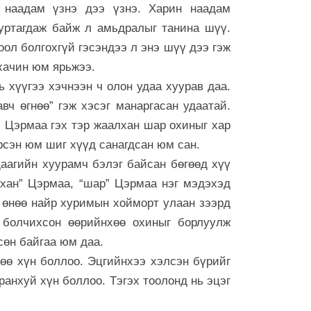
 наадам үзнэ дээ үзнэ. Харин наадам
7 сар 6. 9:48
ууртагдаж байж л амьдралыг танина шүү.
Сурвалжлага:
оол болгохгүй гэсэндээ л энэ шүү дээ гэж
үйлдвэр 202
хачин юм ярьжээ.
7 сар 6. 9:46
 хүүгээ хэчнээн ч олон удаа хуурав даа.
Тэд иргэнээ 
ч өгнөө” гэж хэсэг манаргасан удаатай.
бодлого явуу
. Цэрмаа гэх тэр жаалхан шар охиныг хар
7 сар 6. 9:45
рсэн юм шиг хүүд санагдсан юм сан.
Эрчим хүчни
аагийн хуурамч бэлэг байсан бөгөөд хүү
7-р сарын 2-
хойшлуулла
йхан” Цэрмаа, “шар” Цэрмаа нэг мэдэхэд
6 сар 30. 12:26
 өнөө найр хуримын хойморт улаан зээрд
 болчихсон өөрийнхөө охиныг борлуулж
ТЕНДЕР: Ирэх
хэрэглэх хаг
сөн байгаа юм даа.
тэрбум төгр
өө хүн боллоо. Эцгийнхээ хэлсэн бүрийг
6 сар 30. 12:25
ранхуй хүн боллоо. Тэгэх тоолонд нь эцэг
МҮБХ: Энэ ж