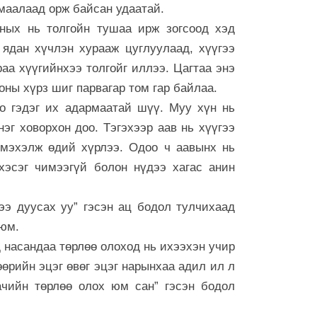
ээ
рмаалаад орж байсан удаатай.
6 сар 30. 12:17
ных нь толгойн тушаа ирж зогсоод хэд
 ядан хүчлэн хурааж цуглуулаад, хүүгээ
Баяр наадмы
үргэлжилж ба
аа хүүгийнхээ толгойг иллээ. Цагтаа энэ
6 сар 30. 12:15
оны хүрз шиг парвагар том гар байлаа.
оо гэдэг их адармаатай шүү. Муу хүн нь
Д.Үүрийнтуяа
тогтоох юм 
эг ховорхон доо. Тэгэхээр аав нь хүүгээ
оруулагч бүр
 мэхэлж өдий хүрлээ. Одоо ч аавынх нь
хэрэгтэй
хэсэг чимээгүй болон нүдээ хагас анин
6 сар 30. 12:14
П.Наранбаяр
тээ дуусах уу” гэсэн ац бодол тулчихаад
сонгуульд “ца
байгуулсан н
 юм.
бусаар авч ба
 насандаа төрлөө олоход нь ихээхэн учир
6 сар 30. 12:13
 өөрийн эцэг өвөг эцэг нарынхаа адил ил л
Халх хасгаа
ачийн төрлөө олох юм сан” гэсэн бодол
хооронд...