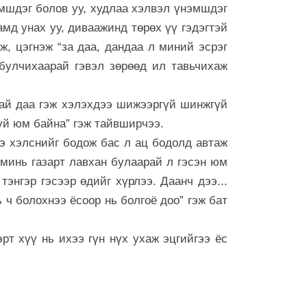
6 сар 29. 21:52
нэмшдэг болов уу, худлаа хэлвэл үнэмшдэг
Дарга тодро
амд унах уу, диваажинд төрөх үү гэдэгтэй
6 сар 24. 11:07
ж, цэгнэж “за даа, дандаа л миний эсрэг
булчихаарай гэвэл зөрөөд ил тавьчихаж
"Давхар дээ
төлөөлөгчид
6 сар 24. 11:06
рай даа гэж хэлэхдээ шижээргүй шинжгүй
гүй юм байна” гэж тайвширчээ.
Газрын тосн
цахилгаан а
ээ хэлснийг бодож бас л ац бодолд автаж
нэмэгдүүлжээ
 минь газарт лавхан булаарай л гэсэн юм
6 сар 24. 11:05
 тэнгэр гэсээр өдийг хүрлээ. Даанч дээ...
БНЭУ-ын Гад
 ч болохнээ ёсоор нь болгоё доо” гэж бат
С.Жайшанкар
үйлдвэрийн б
танилцав
рт хүү нь ихээ гүн нүх ухаж эцгийгээ ёс
6 сар 24. 11:04