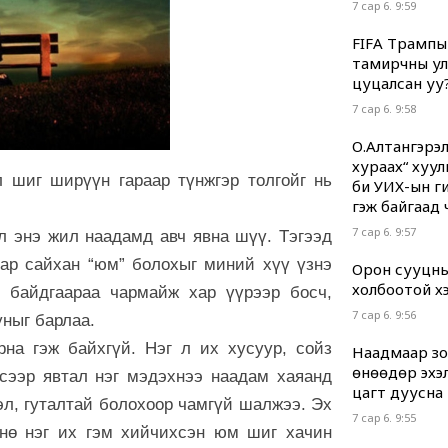
7 сар 6. 9:59
FIFA Трампы
тамирчны ул
цуцалсан уу
7 сар 6. 9:58
О.Алтангэрэл
хураах“ хуул
л шиг ширүүн гараар түнжгэр толгойг нь
би УИХ-ын гиш
гэж байгаад 
7 сар 6. 9:57
л энэ жил наадамд авч явна шүү. Тэгээд
ар сайхан “юм” болохыг миний хүү үзнэ
Орон сууцны
холбоотой хэр
 байдгаараа чармайж хар үүрээр босч,
7 сар 6. 9:56
уныг барлаа.
рна гэж байхгүй. Нэг л их хусуур, сойз
Наадмаар зод
өнөөдөр эхэл
эсээр явтал нэг мэдэхнээ наадам хаяанд
цагт дуусна
эл, гуталтай болохоор чамгүй шалжээ. Эх
7 сар 6. 9:55
мнө нэг их гэм хийчихсэн юм шиг хачин