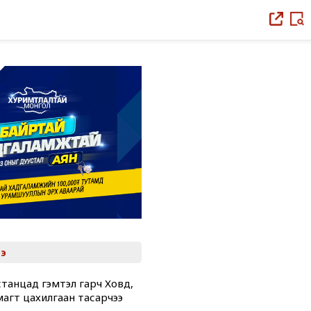
э
танцад гэмтэл гарч Ховд,
магт цахилгаан тасарчээ