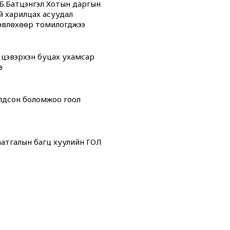
Б.Батцэнгэл Хотын даргын
й харилцах асуудал
өвлөхөөр томилогджээ
 цэвэрхэн буцах ухамсар
э
олдсон боломжоо гоол
атгалын багц хуулийн ГОЛ
дсан” өдрүүд
 “ОНТРЭ“ хоёр холбоотой
ой юм...