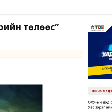
үрийн төлөөс”
Шинэ мэдэ
ОХУ-ын дэд с
Увс зэрэг ай