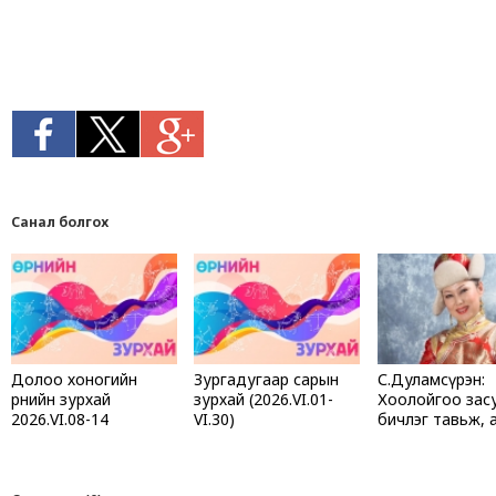
Санал болгох
Долоо хоногийн
Зургадугаар сарын
С.Дуламсүрэн:
өрнийн зурхай
зурхай (2026.VI.01-
Хоолойгоо зас
2026.VI.08-14
VI.30)
бичлэг тавьж, 
барьж дуулаха
дууны урлаг хөг