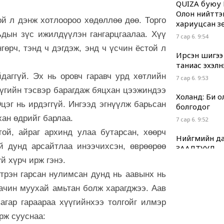
QUIZA буюу 
Олон нийттэ
й л дэнж хотлоороо хөдөллөө дөө. Торго
хариуцсан з
ьдын зүс ижилдүүлэн гангарцгаалаа. Хүү
7 сар 6. 9:54
гөрч, тэнд ч дэгдэж, энд ч үсчин ёстой л
Ирсэн шигээ
таниас эхэлн
даггүй. Эх нь оровч гаравч урд хөтлийн
7 сар 6. 9:53
үгийн тэсвэр барагдаж бяцхан цээжиндээ
Холанд: Би 
цэг нь ирдэггүй. Ингээд эгнүүлж барьсан
болгодог
хан өдрийг барлаа.
7 сар 6. 9:52
ой, айраг архинд улаа бутарсан, хөөрч
Нийгмийн да
й дунд арсайтлаа инээчихсэн, өврөөрөө
ЗААЛТУУД
 хүрч ирж гэнэ.
7 сар 6. 9:51
трэн гарсан нулимсан дунд нь аавынх нь
Хууль “машин
ачин муухай амьтан болж харагджээ. Аав
7 сар 6. 9:49
агар гараараа хүүгийнхээ толгойг илмэр
Г.Дамдинням
рж сууснаа:
нь ч холбоот