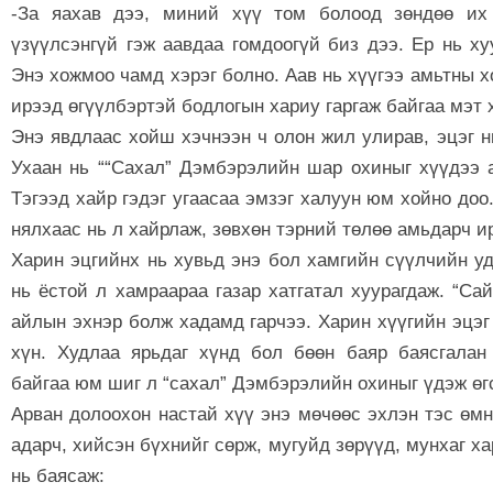
-За яахав дээ, миний хүү том болоод зөндөө их
үзүүлсэнгүй гэж аавдаа гомдоогүй биз дээ. Ер нь х
Энэ хожмоо чамд хэрэг болно. Аав нь хүүгээ амьтны х
ирээд өгүүлбэртэй бодлогын хариу гаргаж байгаа мэт 
Энэ явдлаас хойш хэчнээн ч олон жил улирав, эцэг нь
Ухаан нь ““Сахал” Дэмбэрэлийн шар охиныг хүүдээ ав
Тэгээд хайр гэдэг угаасаа эмзэг халуун юм хойно доо
нялхаас нь л хайрлаж, зөвхөн тэрний төлөө амьдарч и
Харин эцгийнх нь хувьд энэ бол хамгийн сүүлчийн уд
нь ёстой л хамраараа газар хатгатал хуурагдаж. “Са
айлын эхнэр болж хадамд гарчээ. Харин хүүгийн эцэг
хүн. Худлаа ярьдаг хүнд бол бөөн баяр баясгалан
байгаа юм шиг л “сахал” Дэмбэрэлийн охиныг үдэж өг
Арван долоохон настай хүү энэ мөчөөс эхлэн тэс өмн
адарч, хийсэн бүхнийг сөрж, мугуйд зөрүүд, мунхаг ха
нь баясаж: