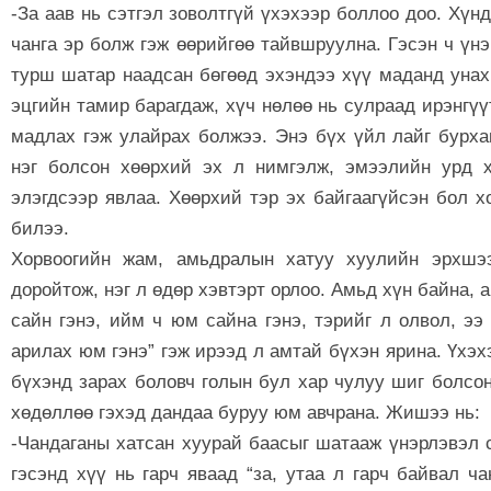
-За аав нь сэтгэл зоволтгүй үхэхээр боллоо доо. Хүн
чанга эр болж гэж өөрийгөө тайвшруулна. Гэсэн ч үнэ
турш шатар наадсан бөгөөд эхэндээ хүү маданд унах
эцгийн тамир барагдаж, хүч нөлөө нь сулраад ирэнгүү
мадлах гэж улайрах болжээ. Энэ бүх үйл лайг бурха
нэг болсон хөөрхий эх л нимгэлж, эмээлийн урд х
элэгдсээр явлаа. Хөөрхий тэр эх байгаагүйсэн бол х
билээ.
Хорвоогийн жам, амьдралын хатуу хуулийн эрхшээ
доройтож, нэг л өдөр хэвтэрт орлоо. Амьд хүн байна, а
сайн гэнэ, ийм ч юм сайна гэнэ, тэрийг л олвол, ээ
арилах юм гэнэ” гэж ирээд л амтай бүхэн ярина. Үхэхэ
бүхэнд зарах боловч голын бул хар чулуу шиг болсон
хөдөллөө гэхэд дандаа буруу юм авчрана. Жишээ нь:
-Чандаганы хатсан хуурай баасыг шатааж үнэрлэвэл с
гэсэнд хүү нь гарч яваад “за, утаа л гарч байвал ч