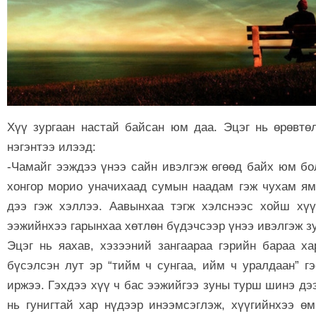
Хүү зургаан настай байсан юм даа. Эцэг нь өрөвтө
нэгэнтээ илээд:
-Чамайг ээждээ үнээ сайн ивэлгэж өгөөд байх юм бо
хонгор морио уначихаад сумын наадам гэж чухам ям
дээ гэж хэллээ. Аавынхаа тэгж хэлснээс хойш хүү
ээжийнхээ гарынхаа хөтлөн бүдэчсээр үнээ ивэлгэж з
Эцэг нь яахав, хэзээний зангаараа гэрийн бараа ха
бүсэлсэн лут эр “тийм ч сунгаа, ийм ч уралдаан” г
иржээ. Гэхдээ хүү ч бас ээжийгээ зуны турш шинэ дэ
нь гунигтай хар нүдээр инээмсэглэж, хүүгийнхээ ө