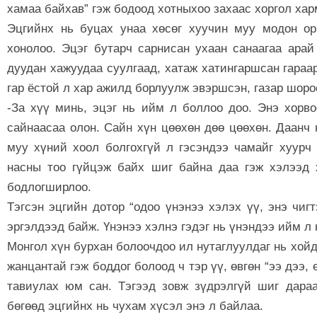
хамаа байхав” гэж бодоод хотныхоо захаас хоргол ха
Эцгийнх нь буцах унаа хөсөг хуучин муу модон ор
хонолоо. Эцэг бутарч сарнисан ухаан санаагаа арай
дуудан хажуудаа суулгаад, хатаж хатингаршсан гараар
гар ёстой л хар ажилд борлуулж эвэршсэн, газар шоро
-За хүү минь, эцэг нь ийм л боллоо доо. Энэ хорв
сайнаасаа олон. Сайн хүн цөөхөн дөө цөөхөн. Даанч н
муу хүний хоол болгохгүй л гэсэндээ чамайг хуурч
насны тоо гүйцэж байх шиг байна даа гэж хэлээд 
бодлогширлоо.
Тэгсэн эцгийн дотор “одоо үнэнээ хэлэх үү, энэ чиг
эргэлдээд байж. Үнэнээ хэлнэ гэдэг нь үнэндээ ийм л
Монгол хүн бурхан болоочдоо ил нутаглуулдаг нь хойд
жанцантай гэж боддог болоод ч тэр үү, өвгөн “ээ дээ,
тавиулах юм сан. Тэгээд зовж зүдрэлгүй шиг дара
бөгөөд эцгийнх нь чухам хүсэл энэ л байлаа.