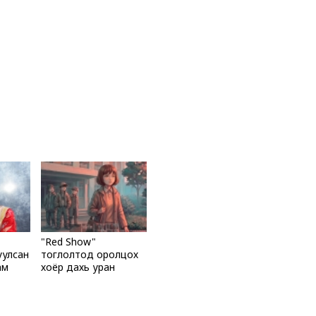
"Red Show"
уулсан
тоглолтод оролцох
ам
хоёр дахь уран
ар
бүтээлчийг хамтдаа
жихгүй
таацгаая