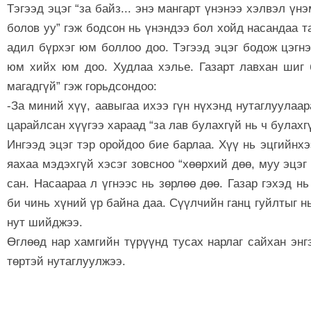
Тэгээд эцэг “за байз... энэ мангарт үнэнээ хэлвэл ү
болов уу” гэж бодсон нь үнэндээ бол хойд насандаа т
адил бүрхэг юм боллоо доо. Тэгээд эцэг бодож цэгнэ
юм хийх юм доо. Худлаа хэлье. Газарт лавхан шиг 
магадгүй” гэж горьдсондоо:
-За миний хүү, аавыгаа ихээ гүн нүхэнд нутаглуулаа
царайлсан хүүгээ хараад “за лав булахгүй нь ч булах
Ингээд эцэг тэр оройдоо бие барлаа. Хүү нь эцгийнх
яахаа мэдэхгүй хэсэг зовсноо “хөөрхий дөө, муу эцэг
сан. Насаараа л үгнээс нь зөрлөө дөө. Газар гэхэд нь
би чинь хүний үр байна даа. Сүүлчийн ганц гуйлтыг нь
нут шийджээ.
Өглөөд нар хамгийн түрүүнд тусах нарлаг сайхан энгэ
төртэй нутаглуулжээ.