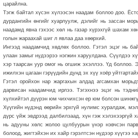
царайлна.
Тэгж байтал хүсэн хүлээсэн наадам боллоо доо. Ёсто
дурдангийн өнгийг хуарлуулж, дэлийг нь зассан мор
наадамд явна гэхээс хөл нь газар хүрэхгүй шахам хөн
голын жараахай шиг л явлаа даа хөөрхий.
Ингээд наадамчид хөдлөх боллоо. Гэтэл эцэг нь бай
улаан замыг нүдээрээ нэгжин харуулдана. Сүүлдээ хү
хэр таарсан уур омог нь огшиж эхэллээ. Үд боллоо. Э
ижилхэн цагаан гэрүүдийн дунд эх хүү хоёр уйтгартай
Гэтэл оройхон нар жаргахын алдад агсамхан морьдт
дарвисан наадамчид ирлээ. Тэгэхнээ эцэг нь тэдни
хүлхийтэл дүүрэн юм чихчихсэн ер юм болсон шинжгүй
Хүүгийн нүдэнд өөрийн эрхгүй нулимс хуралдаж, мэл
дүрс үйж эвдрээд далбилзаад, хүн гэж хэлэхээргүй х
нь адууны хөлс жолоо цулбуурын үнэр нэвчсэн парв
болоод, жигтэйхэн их хайр гэрэлтсэн нүдээр хүүгээ ха