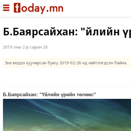
Иргэдийн дуу хо
Б.Баярсайхан: "Үйлийн 
2019 оны 2-р сарын 26
Энэ мэдээ хуучирсан буюу 2019-02-26 нд нийтлэгдсэн байна.
Б.Баярсайхан: "Үйлийн үрийн төлөөс”