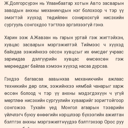
Ж.Долгорсүрэн нь Улаанбаатар хотын Авто засварын
заводын анхны механикчдын нэг болохоор ч тэр үү
эмэгтэй хүүхэд төдийлөн сонирхохгүй нисэхийн
сургууль сонгохдоо тэгтлээ эргэлзээгүй гэнэ.
Харин ээж А.Жавзан нь гарын уртай гэж жигтэйхэн,
хувцас засварын мэргэжилтэй. Тиймээс ч хүүхэд
байхдаа ээжийнхээ оёсон хувцсыг их өмсдөг учраас
заримдаа дэлгүүрийн хувцас өмсөхсөн гэж
мөрөөддөг байлаа хэмээн хүүхэд насаа дурсав.
Гэхдээ багаасаа аавынхаа механикчийн ажлаас
техникийн дөр олж, ээжийнхээ нямбай чанарыг харж
өссөн болоод ч тэр үү анхны мэдэгдэхүүн ч үгүй
мөртлөө нисэхийн сургуулийн хуваарийг зоригтойгоор
сонгожээ. Тухайн үед Монгол агаарын тээврийн
үйлчлэгч буюу өнөөгийн нэршлээр бүхээгийн ажилтан
бэлтгэх анхны мэргэжилтнүүдээ бэлтгэхээр Орос руу