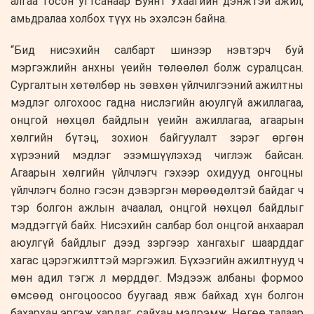
алгаа тосон угтсанаар Буянт Ухаагийн дэнжтэй ажил,
амьдралаа холбох түүх нь эхэлсэн байна.
“Бид нисэхийн салбарт шинээр нэвтэрч буй
мэргэжлийн анхны үеийн төлөөлөл болж суралцсан.
Сургалтын хөтөлбөр нь зөвхөн үйлчилгээний ажилтны
мэдлэг олгохоос гадна нислэгийн аюулгүй ажиллагаа,
онцгой нөхцөл байдлын үеийн ажиллагаа, агаарын
хөлгийн бүтэц, зохион байгуулалт зэрэг өргөн
хүрээний мэдлэг эзэмшүүлэхэд чиглэж байсан.
Агаарын хөлгийн үйлчлэгч гэхээр охидууд онгоцны
үйлчлэгч болно гэсэн дэвэргэн мөрөөдөлтэй байдаг ч
тэр болгон ажлын ачаалал, онцгой нөхцөл байдлыг
мэддэггүй байх. Нисэхийн салбар бол онцгой анхаарал
аюулгүй байдлыг дээд зэргээр хангахыг шаарддаг
хагас цэрэгжилттэй мэргэжил. Бүхээгийн ажилтнууд ч
мөн адил тэгж л мөрддөг. Мэдээж албаны формоо
өмсөөд онгоцоосоо буугаад явж байхад хүн болгон
бахархан эргэж хардаг, сайхан мэдрэмж. Нөгөө талаар