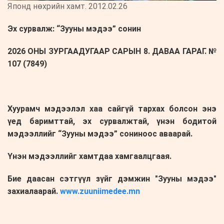
Японд нөхрийн хамт. 2012.02.26
Эх сурвалж: “Зууны мэдээ” сонин
2026 ОНЫ ЗУРГААДУГААР САРЫН 8. ДАВАА ГАРАГ. №
107 (7849)
Хуурамч мэдээлэл хаа сайгүй тархах болсон энэ
үед баримттай, эх сурвалжтай, үнэн бодитой
мэдээллийг “Зууны мэдээ” сониноос аваарай.
Үнэн мэдээллийг хамтдаа хамгаалцгаая.
Бие даасан сэтгүүл зүйг дэмжин "Зууны мэдээ"
захиалаарай.
www.zuuniimedee.mn