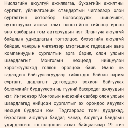
Нислэгийн аюулгүй ажиллагаа, бүхээгийн ажилтны
сургалт, үйлчилгээний стандартын чиглэлээр олон
сургалтын хөтөлбөр боловсруулж, шинэчилж,
нутагшуулах ажлыг хамт олонтойгоо хийсээр ирсэн
энэ салбарын том авторуудын нэг. Ялангуяа аюулгүй
байдлын удирдлагын тогтолцоо, бүхээгийн аюулгүй
байдал, чанарын чиглэлээр мэргэшиж гадаадын авиа
компаниудын сургалтын арга барил, олон улсын
шаардлагыг Монголын нөхцөлд нийцүүлэн
хэрэгжүүлэхэд голлон оролцож байв. Өмнө нь
гадаадын байгууллагуудаар хийлгэдэг байсан зарим
сургалт, дадлагыг дотооддоо зохион байгуулах
боломжийг бүрдүүлсэн нь түүний бахархдаг ажлуудын
нэг. Ингэснээр Монголын нисэхийн салбар олон улсын
шаардлагад нийцсэн сургалтыг эх орондоо явуулах
нөхцөл бүрдсэн юм. Тэдгээрээс товч дурдахад,
бүхээгийн аюулгүй байдал, чанар, Аюулгүй байдлын
удирдлагын тогтолцооны ахлах байцаагчаар 19 жил