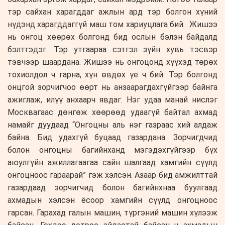
тэр сайхан харагддаг ажлын ард тэр болгон хүний
нүдэнд харагддаггүй маш том хариуцлага бий. Жишээ
нь онгоц хөөрөх болгонд бид ослын бэлэн байдалд
бэлтгэдэг. Тэр утгаараа сэтгэл зүйн хувь тэсвэр
тэвчээр шаардана. Жишээ нь онгоцонд хүүхэд төрөх
тохиолдол ч гарна, хүн өвдөх үе ч бий. Тэр болгонд
онцгой зорчигчоо өөрт нь анзаарагдахгүйгээр байнга
ажиглаж, илүү анхаарч явдаг. Нэг удаа манай нислэг
Москвагаас дөнгөж хөөрөөд удаагүй байтал ахмад
намайг дуудаад “Онгоцны аль нэг газраас хий алдаж
байна. Бид удахгүй буцаад газардана. Зорчигдчид
болон онгоцны багийнханд мэгэдэхгүйгээр бүх
аюулгүйн ажиллагаагаа сайн шалгаад хамгийн сүүлд
онгоцноос гараарай” гэж хэлсэн. Азаар бид амжилттай
газардаад зорчигчид болон багийнхнаа буулгаад
ахмадын хэлсэн ёсоор хамгийн сүүлд онгоцноос
гарсан. Гарахад галын машин, түргэний машин хүлээж