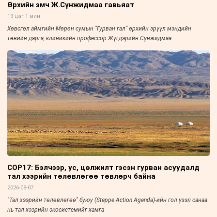
Өрхийн эмч Ж.Сүнжидмаа гавьяат
13 цаг 1 мин
Хөвсгөл аймгийн Мөрөн сумын “Гурван гал” өрхийн эрүүл мэндийн
төвийн дарга, клиникийн профессор Жүгдэрийн Сүнжидмаа
COP17: Бэлчээр, ус, цөлжилт гэсэн гурван асуудалд
тал хээрийн төлөвлөгөө төвлөрч байна
2026-08-07
"Тал хээрийн төлөвлөгөө" буюу (Steppe Action Agenda)-ийн гол үзэл санаа
нь тал хээрийн экосистемийг хамга