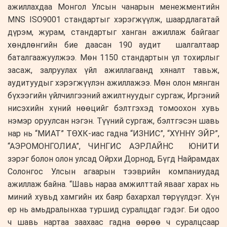
ажиллахдаа Монгол Улсын чанарын менежментийн
MNS ISO9001 стандартыг хэрэгжүүлж, шаардлагатай
дүрэм, журам, стандартыг ханган ажиллаж байгааг
хөндлөнгийн бие даасан 190 аудит шалгалтаар
баталгаажуулжээ. Мөн 1150 стандартын үл тохирлыг
засаж, залруулах үйл ажиллагаанд хяналт тавьж,
аудитуудыг хэрэгжүүлэн ажиллажээ. Мөн олон мянган
бүхээгийн үйлчилгээний ажилтнуудыг сургаж, Иргэний
нисэхийн хүний нөөцийг бэлтгэхэд томоохон хувь
нэмэр оруулсан нэгэн. Түүний сургаж, бэлтгэсэн шавь
нар нь “МИАТ” ТӨХК-иас гадна “ИЗНИС”, “ХҮННҮ ЭЙР”,
“АЭРОМОНГОЛИА”, ЧИНГИС АЭРЛАЙНС ЮНИТИ
зэрэг болон олон улсад Ойрхи Дорнод, Бүгд Найрамдах
Солонгос Улсын агаарын тээврийн компаниудад
ажиллаж байна. “Шавь нараа амжилттай явааг харах нь
миний хувьд хамгийн их баяр бахархал төрүүлдэг. Хүн
ер нь амьдралынхаа туршид суралцдаг гэдэг. Би одоо
ч шавь нартаа заахаас гадна өөрөө ч суралцсаар