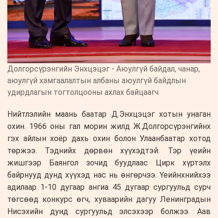
Долгорсүрэнгийн Энхцэцэг - Аюулгүй байдал, чанар,
аюулгүй хамгаалалтын албаны аюулгүй байдлын
удирдлагын тогтолцооны ахлах байцаагч
Нийтлэлийн маань баатар Д.Энхцэцэг хотын унаган
охин. 1966 оны гал морин жилд Ж.Долгорсүрэнгийнх
гэх айлын хоёр дахь охин болон Улаанбаатар хотод
төржээ. Тэднийх дөрвөн хүүхэдтэй. Тэр үеийн
жишгээр Баянгол зочид буудлаас Цирк хүртэлх
байрнууд дунд хүүхэд нас нь өнгөрчээ. Үеийнхнийхээ
адилаар 1-10 дугаар ангиа 45 дугаар сургуульд сурч
төгсөөд конкурс өгч, хуваарийн дагуу Ленинградын
Нисэхийн дунд сургуульд элсэхээр болжээ. Аав