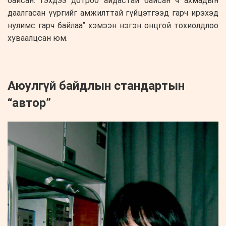
байсан. Гэхдээ дотроо айдастай байсан ч ахмадын
даалгасан үүргийг амжилттай гүйцэтгээд гарч ирэхэд
нулимс гарч байлаа” хэмээн нэгэн онцгой тохиолдлоо
хуваалцсан юм.
Аюулгүй байдлын стандартын
“автор”