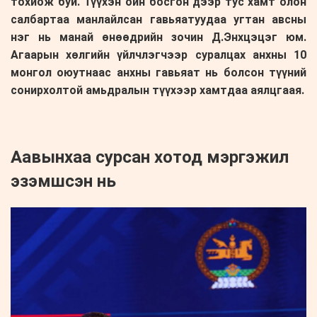
тохиож буй. Түүхэн ойн босгон дээр тус хамт олон
салбартаа манлайлсан гавьяатуудаа угтан авсны
нэг нь манай өнөөдрийн зочин Д.Энхцэцэг юм.
Агаарын хөлгийн үйлчлэгчээр суралцах анхны 10
монгол оюутнаас анхны гавьяат нь болсон түүний
сонирхолтой амьдралын түүхээр хамтдаа аялцгаая.
Аавынхаа сурсан хотод мэргэжил
эзэмшсэн нь