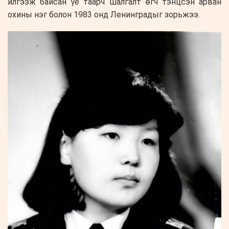
илгээж байсан үе таарч шалгалт өгч тэнцсэн арван
охины нэг болон 1983 онд Ленинградыг зорьжээ.