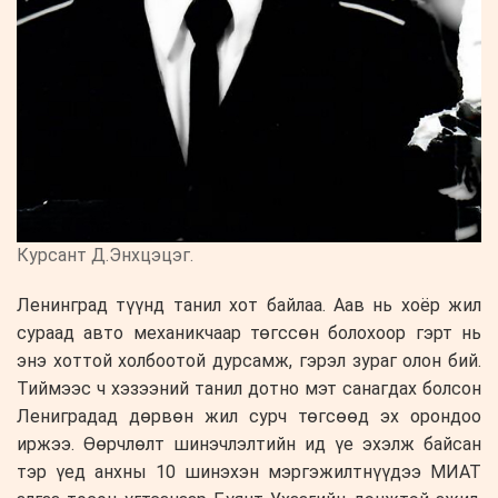
Курсант Д.Энхцэцэг.
Ленинград түүнд танил хот байлаа. Аав нь хоёр жил
сураад авто механикчаар төгссөн болохоор гэрт нь
энэ хоттой холбоотой дурсамж, гэрэл зураг олон бий.
Тиймээс ч хэзээний танил дотно мэт санагдах болсон
Лениградад дөрвөн жил сурч төгсөөд эх орондоо
иржээ. Өөрчлөлт шинэчлэлтийн ид үе эхэлж байсан
тэр үед анхны 10 шинэхэн мэргэжилтнүүдээ МИАТ