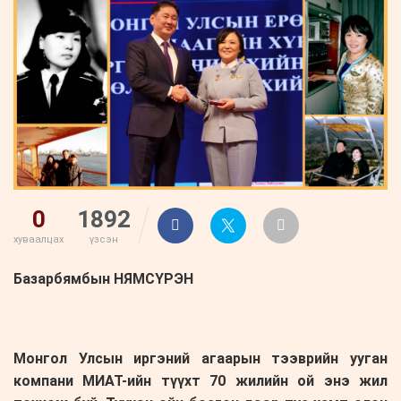
ҮНДЭСНИЙ
ВИДЕО
Бизнес
ФОТО
МЭДЭЭЛЛИЙН
хөгжил
ZUUNII
ТӨВ
Leaderships
УРЛАГ
MEDEE
forum
Бүртгүүлэх
WEEKLY
Нэвтрэх
0
1892
хуваалцах
үзсэн
Базарбямбын НЯМСҮРЭН
Монгол Улсын иргэний агаарын тээврийн ууган
компани МИАТ-ийн түүхт 70 жилийн ой энэ жил