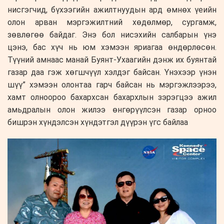
нисгэгчид, бүхээгийн ажилтнуудын ард өмнөх үеийн
олон арван мэргэжилтний хөдөлмөр, сургамж,
зөвлөгөө байдаг. Энэ бол нисэхийн салбарын үнэ
цэнэ, бас хүч нь юм хэмээн яриагаа өндөрлөсөн.
Түүний амнаас манай Буянт-Ухаагийн дэнж их буянтай
газар даа гэж хөгшчүүл хэлдэг байсан. Үнэхээр үнэн
шүү” хэмээн олонтаа гарч байсан нь мэргэжлээрээ,
хамт олноороо бахархсан бахархлын зэрэгцээ ажил
амьдралын олон жилээ өнгөрүүлсэн газар орноо
бишрэн хүндэлсэн хүндэтгэл дүүрэн үгс байлаа