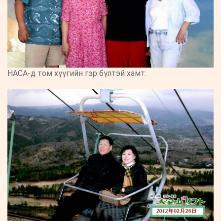
НАСА-д том хүүгийн гэр бүлтэй хамт.