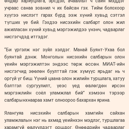
өндөр хариуцлага, эрсдэл, ачааллыг ч сайн мэддэг
учраас санаа зовнил ч их байсан гэх. Тийм болохоор
хүүгээ нислэгт гарах бүрд ээж хүний хувьд сэтгэл
түгших үе бий. Гэхдээ нисэхийн салбарт олон жил
ажилласан хүний хувьд мэргэжилдээ үнэнч, чадварлаг
нисгэгчдэд итгэдэг.
“Би үргэлж нэг зүйл хэлдэг. Манай Буянт-Ухаа бол
буянтай дэнж. Монголын нисэхийн салбарын олон
үеийн мэргэжилтэн эндээс төрж өссөн. МИАТ-ийн
нисгэгчид зөөлөн буулттай гэж хүмүүс ярьдаг нь ч
оргүй үг биш. Үүний цаана олон жилийн туршлага, хатуу
бэлтгэл сургуулилт, үеэс үед өвлөгдөн ирсэн
мэргэжлийн соёл уламжлал бий” хэмээн тэрээр
салбарынхнаараа хамт олноороо бахархан ярина.
Ялангуяа нисэхийн салбарын хамгийн сайхан
уламжлалын нэг нь ахмад үеийнхэн мэдлэг, туршлагаа
харамгүй өвлүүлдэгт оршдог. Өнөөдрийн чадварлаг