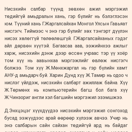
Нисэхийн салбар түүнд зөвхөн ажил мэргэжил
төдийгүй амьдралын хань, гэр бүлийг нь бэлэглэсэн
юм. Түүний хань Г.Жаргалсайхан Монгол Улсын Гавьяат
нисгэгч. Тиймээс ч энэ гэр бүлийг хөх тэнгэрт дүүлэн
нисэх хөлөггүй төлөөлөшгүй. Г.Жаргалсайханых гэдэг
айл дөрвөн хүүтэй. Багаасаа аав, ээжийнхээ ажлыг
харж, нисэхийн дэнж дээр өссөн учраас тэр үү хоёр
том хүү нь аавынхаа мэргэжлийг өвлөж нисгэгч
болжээ. Том хүү Ж.Мөнхжаргал нь гэр бүлийн хамт
АНУ-д амьдарч буй. Харин Дунд хүү Ж.Тамир нь одоо ч
нислэг үйлдэж, нисэхийн салбарт ажиллаж байна. Хүү
Ж.Төрмөнх нь компьютерийн багш бол бага хүү
Ж.Чинзориг англи хэл багшийн мэргэжил эзэмшжээ.
Д.Энхцэцэг хүүхдүүдээ нисэхийн мэргэжил сонгоход
бусад ээжүүдээс арай өөрөөр хүлээж авчээ. Учир нь
энэ салбарын сайн сайхан төдийгүй ард нь байдаг