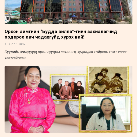
Орхон аймгийн “Будда вилла”-гийн захиалагчид
ордероо авч чадахгүйд хүрэх вий!
13 цаг 1 мин
Сүүлийн жилүүдэд орон сууцны захиалга, худалдаа тойрсон гэмт хэрэг
хавтгайрсан.