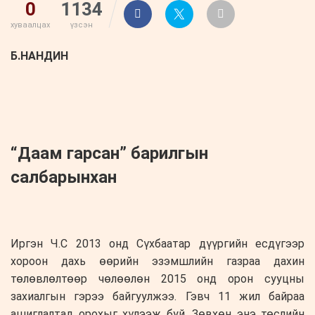
0
1134
хуваалцах
үзсэн
Б.НАНДИН
“Даам гарсан” барилгын
салбарынхан
Иргэн Ч.С 2013 онд Сүхбаатар дүүргийн есдүгээр
хороон дахь өөрийн эзэмшлийн газраа дахин
төлөвлөлтөөр чөлөөлөн 2015 онд орон сууцны
захиалгын гэрээ байгуулжээ. Гэвч 11 жил байраа
ашиглалтад орохыг хүлээж буй. Зөвхөн энэ төслийн