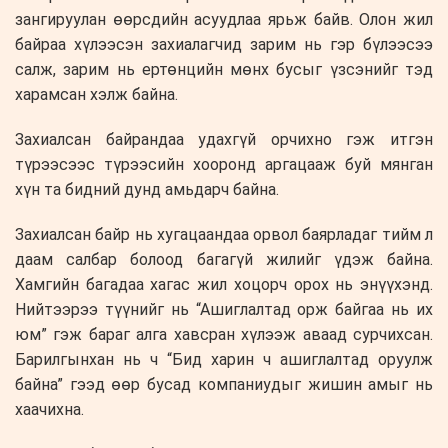
зангируулан өөрсдийн асуудлаа ярьж байв. Олон жил
байраа хүлээсэн захиалагчид зарим нь гэр бүлээсээ
салж, зарим нь ертөнцийн мөнх бусыг үзсэнийг тэд
харамсан хэлж байна.
Захиалсан байрандаа удахгүй орчихно гэж итгэн
түрээсээс түрээсийн хооронд аргацааж буй мянган
хүн та бидний дунд амьдарч байна.
Захиалсан байр нь хугацаандаа орвол баярладаг тийм л
даам салбар болоод багагүй жилийг үдэж байна.
Хамгийн багадаа хагас жил хоцорч орох нь энүүхэнд.
Нийтээрээ түүнийг нь “Ашиглалтад орж байгаа нь их
юм” гэж бараг алга хавсран хүлээж аваад сурчихсан.
Барилгынхан нь ч “Бид харин ч ашиглалтад оруулж
байна” гээд өөр бусад компаниудыг жишин амыг нь
хаачихна.