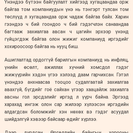
Үнэндээ бүтээн байгуулалт хийгээд хугацаандаа орж
байгаа том компаниудын үнэ нь тэнгэрт тулсан том
төслүүд л хугацаандаа орж чадаж байгаа байх. Харин
гээндээ ч бий гоондоо ч бий гэдэгчлэн санаандаа
багтааж захиалгаа авсан ч цагийн эрхээр үнэнд
гүйцэгдэж байгаа олон жижиг компаниуд иргэдийг
хохироосоор байгаа нь нууц биш.
Ашиглалтад ордоггүй барилгын компаниуд нь инфляц,
үнийн өсөлт, ажиллах хүчний хомсдол гэдэг
жижүүрийн хэдэн үгээ хэлээд даам гарчихсан. Гэтэл
үнэндээ анхнаасаа тооцоо судалгаатай захиалгаа
авахгүй, бүгдийг гоё сайхан үгээр хаацайлж захиалга
авсны гол эрсдэлийг иргэд л үүрч байна. Эргээд
харахад ингэж олон сар жилээр хүлээсэн иргэдийн
алдагдсан боломжийг хэн нөхөх вэ гэдэг асуудал
шийдэлгүй хэвээр байсаар өдийг хүрлээ.
Дээр дурдсан Өргөдлийн байнгын хорооны