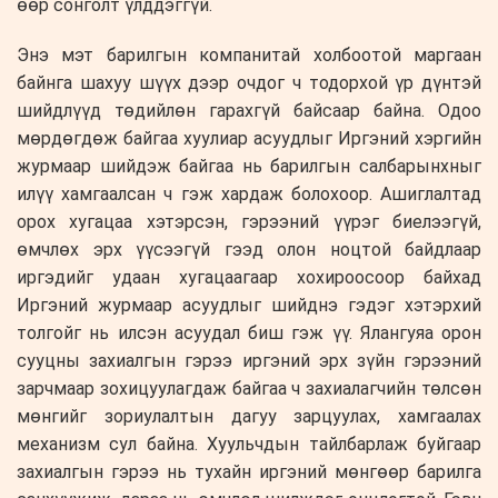
өөр сонголт үлддэггүй.
Энэ мэт барилгын компанитай холбоотой маргаан
байнга шахуу шүүх дээр очдог ч тодорхой үр дүнтэй
шийдлүүд төдийлөн гарахгүй байсаар байна. Одоо
мөрдөгдөж байгаа хуулиар асуудлыг Иргэний хэргийн
журмаар шийдэж байгаа нь барилгын салбарынхныг
илүү хамгаалсан ч гэж хардаж болохоор. Ашиглалтад
орох хугацаа хэтэрсэн, гэрээний үүрэг биелээгүй,
өмчлөх эрх үүсээгүй гээд олон ноцтой байдлаар
иргэдийг удаан хугацаагаар хохироосоор байхад
Иргэний журмаар асуудлыг шийднэ гэдэг хэтэрхий
толгойг нь илсэн асуудал биш гэж үү. Ялангуяа орон
сууцны захиалгын гэрээ иргэний эрх зүйн гэрээний
зарчмаар зохицуулагдаж байгаа ч захиалагчийн төлсөн
мөнгийг зориулалтын дагуу зарцуулах, хамгаалах
механизм сул байна. Хуульчдын тайлбарлаж буйгаар
захиалгын гэрээ нь тухайн иргэний мөнгөөр барилга