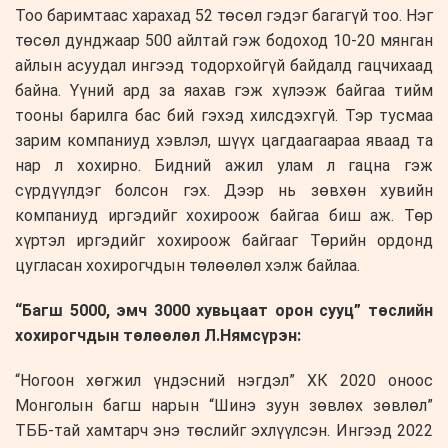
Тоо баримтаас харахад 52 төсөл гэдэг багагүй тоо. Нэг
төсөл дунджаар 500 айлтай гэж бодоход 10-20 мянган
айлын асуудал ингээд тодорхойгүй байдалд гацчихаад
байна. Үүний ард за яахав гэж хүлээж байгаа тийм
тооны барилга бас бий гэхэд хилсдэхгүй. Тэр тусмаа
зарим компаниуд хэвлэл, шүүх цагдаагаараа яваад та
нар л хохирно. Бидний ажил улам л гацна гэж
сүрдүүлдэг болсон гэх. Дээр нь зөвхөн хувийн
компаниуд иргэдийг хохироож байгаа биш аж. Төр
хүртэл иргэдийг хохироож байгааг Төрийн ордонд
цугласан хохирогчдын төлөөлөл хэлж байлаа.
“Багш 5000, эмч 3000 хувьцаат орон сууц” төслийн
хохирогчдын төлөөлөл Л.Нямсүрэн:
“Ногоон хөгжил үндэсний нэгдэл” ХК 2020 оноос
Монголын багш нарын “Шинэ зуун зөвлөх зөвлөл”
ТББ-тай хамтарч энэ төслийг эхлүүлсэн. Ингээд 2022