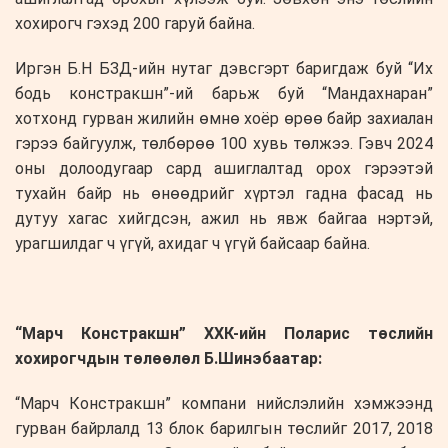
хохирогч гэхэд 200 гаруй байна.
Иргэн Б.Н БЗД-ийн нутаг дэвсгэрт баригдаж буй “Их
бодь констракшн”-ий барьж буй “Мандахнаран”
хотхонд гурван жилийн өмнө хоёр өрөө байр захиалан
гэрээ байгуулж, төлбөрөө 100 хувь төлжээ. Гэвч 2024
оны долоодугаар сард ашиглалтад орох гэрээтэй
тухайн байр нь өнөөдрийг хүртэл гадна фасад нь
дутуу хагас хийгдсэн, ажил нь явж байгаа нэртэй,
урагшилдаг ч үгүй, ахидаг ч үгүй байсаар байна.
“Марч Констракшн” ХХК-ийн Поларис төслийн
хохирогчдын төлөөлөл Б.Шинэбаатар:
“Марч Констракшн” компани нийслэлийн хэмжээнд
гурван байрлалд 13 блок барилгын төслийг 2017, 2018