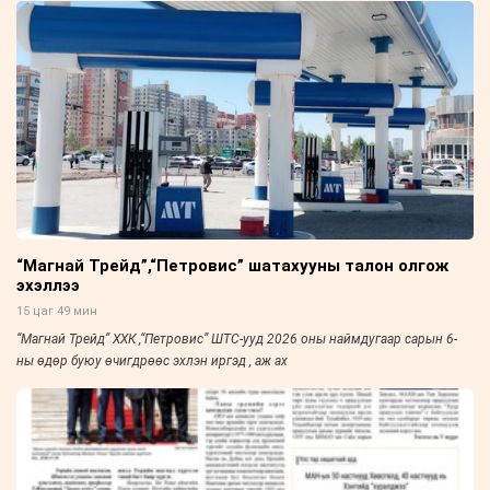
“Магнай Трейд”,“Петровис” шатахууны талон олгож
эхэллээ
15 цаг 49 мин
“Магнай Трейд” ХХК ,“Петровис” ШТС-ууд 2026 оны наймдугаар сарын 6-
ны өдөр буюу өчигдрөөс эхлэн иргэд , аж ах