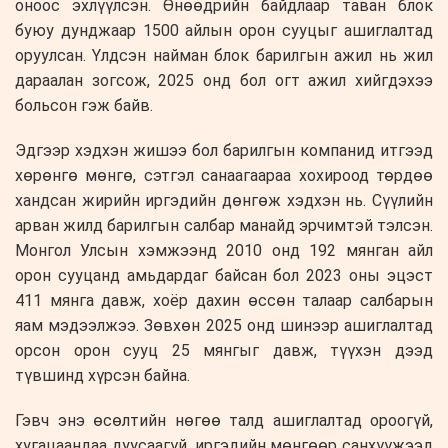
оноос эхлүүлсэн. Өнөөдрийн байдлаар таван блок
буюу дунджаар 1500 айлын орон сууцыг ашиглалтад
оруулсан. Үлдсэн найман блок барилгын ажил нь жил
дараалан зогсож, 2025 онд бол огт ажил хийгдэхээ
больсон гэж байв.
Эдгээр хэдхэн жишээ бол барилгын компанид итгээд
хөрөнгө мөнгө, сэтгэл санаагаараа хохироод төрдөө
хандсан жирийн иргэдийн дөнгөж хэдхэн нь. Сүүлийн
арван жилд барилгын салбар манайд эрчимтэй тэлсэн.
Монгол Улсын хэмжээнд 2010 онд 192 мянган айл
орон сууцанд амьдардаг байсан бол 2023 оны эцэст
411 мянга давж, хоёр дахин өссөн талаар салбарын
яам мэдээлжээ. Зөвхөн 2025 онд шинээр ашиглалтад
орсон орон сууц 25 мянгыг давж, түүхэн дээд
түвшинд хүрсэн байна.
Гэвч энэ өсөлтийн нөгөө талд ашиглалтад ороогүй,
хугацаандаа дуусаагүй, иргэдийн мөнгөөр санхүүжээд