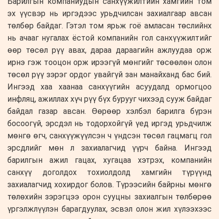
Барилгын компаниудын санхүүжилтийн хамгийн том
эх үүсвэр нь иргэдээс урьдчилсан захиалгаар авсан
төлбөр байдаг. Гэтэл том ярьж гоё амласан төслийнх
нь ачааг нугалах ёстой компанийн гол санхүүжилтийг
өөр төсөл рүү авах, дараа дараагийн ажлуудаа орж
ирнэ гэж тооцон орж ирээгүй мөнгийг төсөөлөн олон
төсөл рүү зэрэг ордог увайгүй зан манайханд бас бий.
Ингээд хаа хаанаа санхүүгийн асуудалд ормогцоо
инфляц, ажиллах хүч рүү бүх бурууг чихээд сууж байдаг
байдал газар авсан. Өөрөөр хэлбэл барилга бүрэн
босоогүй, эрсдэл нь тодорхойгүй үед иргэд урьдчилж
мөнгө өгч, санхүүжүүлсэн ч үндсэн төсөл гацмагц гол
эрсдлийг мөн л захиалагчид үүрч байна. Ингээд
барилгын ажил гацах, хугацаа хэтрэх, компанийн
санхүү доголдох тохиолдолд хамгийн түрүүнд
захиалагчид хохирдог болов. Түрээсийн байрны мөнгө
төлөхийн зэрэгцээ орон сууцны захиалгын төлбөрөө
үргэлжлүүлэн барагдуулах, эсвэл олон жил хүлээхээс