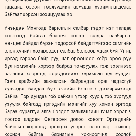
гацаанд орсон төслүүдийн асуудал хуримтлагдсаар
байгааг хэрхэн зохицуулах вэ.
Үнэндээ Монголд барилгын салбар гэдэг нэг талдаа
хөгжөөд байгаа боловч нөгөө талдаа салбарын
нөхцөл байдал бүрэн тодорхой байдаггүйгээс хамгийн
олон хүнийг хохироодог салбар болсоор удаж буй. Уг нь
иргэд гэрээс байр руу, нэг өрөөнөөс хоёр өрөө рүү,
бүл нэмэхийн хэрээр байраа томруулах гэж зээлнээс
зээлний хооронд өөрсдөөсөө харамлан цуглуулдаг.
Гэвч арайхийн захиалсан байрандаа орж чадахгүй
хүлээдэг байдал бүр хэвийн болтлоо дөжирчихөөд
байна. Тэр дундаа гоё сайхан үгээр хуурч, гоё зургууд
үзүүлж байгаад иргэдийн мөнгийг хуу хаман эргээд
бараа сураггүй алга болдог залилангийн гэмт хэрэг ч
тоогоо алдсан. Өнгөрсөн долоо хоногт Өргөдлийн
байнгын хороонд оролцох үеэрээ олон сар, жилээр
хохирч байгаа барилгын хохирогчид хоолой