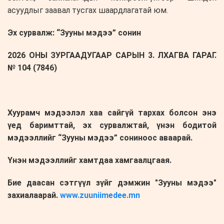
асуудлыг заавал тусгах шаардлагатай юм.
Эх сурвалж: “Зууны мэдээ” сонин
2026 ОНЫ ЗУРГААДУГААР САРЫН 3. ЛХАГВА ГАРАГ.
№ 104 (7846)
Хуурамч мэдээлэл хаа сайгүй тархах болсон энэ
үед баримттай, эх сурвалжтай, үнэн бодитой
мэдээллийг “Зууны мэдээ” сониноос аваарай.
Үнэн мэдээллийг хамтдаа хамгаалцгаая.
Бие даасан сэтгүүл зүйг дэмжин "Зууны мэдээ"
захиалаарай.
www.zuuniimedee.mn