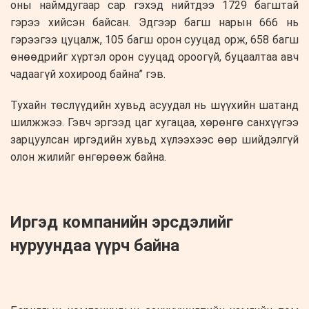
оны наймдугаар сар гэхэд нийтдээ 1729 багштай
гэрээ хийсэн байсан. Эдгээр багш нарын 666 нь
гэрээгээ цуцалж, 105 багш орон сууцад орж, 658 багш
өнөөдрийг хүртэл орон сууцад ороогүй, буцаалтаа авч
чадаагүй хохироод байна” гэв.
Тухайн төслүүдийн хувьд асуудал нь шүүхийн шатанд
шилжжээ. Гэвч эргээд цаг хугацаа, хөрөнгө санхүүгээ
зарцуулсан иргэдийн хувьд хүлээхээс өөр шийдэлгүй
олон жилийг өнгөрөөж байна.
Иргэд компанийн эрсдэлийг
нуруундаа үүрч байна