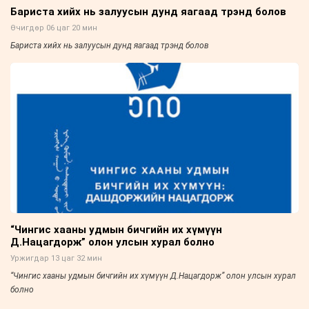
Бариста хийх нь залуусын дунд яагаад трэнд болов
Өчигдөр 06 цаг 20 мин
Бариста хийх нь залуусын дунд яагаад трэнд болов
“Чингис хааны удмын бичгийн их хүмүүн
Д.Нацагдорж” олон улсын хурал болно
Уржигдар 13 цаг 32 мин
“Чингис хааны удмын бичгийн их хүмүүн Д.Нацагдорж” олон улсын хурал
болно