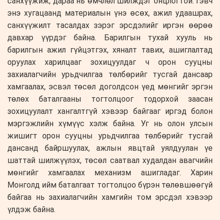
санхүүжиж, дараа нь өмчлөл шилждэг онцлогтой. Гэвч
энэ хугацаанд материалын үнэ өсөх, ажил удаашрах,
санхүүжилт тасалдах зэрэг эрсдэлийг иргэн өөрөө
давхар үүрдэг байна. Барилгын тухай хууль нь
барилгын ажил гүйцэтгэх, хяналт тавих, ашиглалтад
оруулах харилцааг зохицуулдаг ч орон сууцны
захиалагчийн урьдчилгаа төлбөрийг тусгай дансаар
хамгаалах, эсвэл төсөл доголдсон үед мөнгийг эргэн
төлөх баталгааны тогтолцоог тодорхой заасан
зохицуулалт хангалтгүй хэвээр байгааг иргэд болон
мэргэжлийн хүмүүс хэлж байна. Уг нь олон улсын
жишигт орон сууцны урьдчилгаа төлбөрийг тусгай
дансанд байршуулах, ажлын явцтай уялдуулан үе
шаттай шилжүүлэх, төсөл саатвал худалдан авагчийн
мөнгийг хамгаалах механизм ашигладаг. Харин
Монголд ийм баталгаат тогтолцоо бүрэн төлөвшөөгүй
байгаа нь захиалагчийн хамгийн том эрсдэл хэвээр
үлдэж байна.