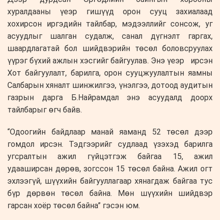
хуралдааны үеэр гишүүд орон сууц захиалаад
хохирсон иргэдийн тайлбар, мэдээллийг сонсож, уг
асуудлыг шалган судалж, санал дүгнэлт гаргах,
шаардлагатай бол шийдвэрийн төсөл боловсруулах
үүрэг бүхий ажлын хэсгийг байгуулав. Энэ үеэр ирсэн
Хот байгуулалт, барилга, орон сууцжуулалтын яамны
Салбарын хяналт шинжилгээ, үнэлгээ, дотоод аудитын
газрын дарга Б.Найрамдал энэ асуудалд доорх
тайлбарыг өгч байв.
“Одоогийн байдлаар манай яаманд 52 төсөл дээр
гомдол ирсэн. Тэдгээрийг судлаад үзэхэд барилга
угсралтын ажил гүйцэтгэж байгаа 15, ажил
удааширсан дөрөв, зогссон 15 төсөл байна. Ажил огт
эхлээгүй, шүүхийн байгууллагаар хянагдаж байгаа тус
бүр дөрвөн төсөл байна. Мөн шүүхийн шийдвэр
гарсан хоёр төсөл байна” гэсэн юм.