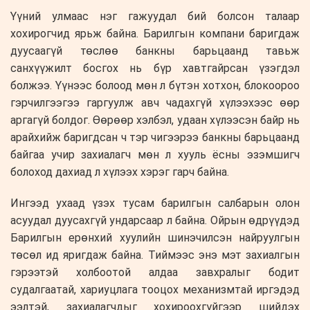
Үүний улмаас нэг гажуудал бий болсон талаар
хохирогчид ярьж байна. Барилгын компани баригдаж
дуусаагүй төслөө банкны барьцаанд тавьж
санхүүжилт босгох нь бүр хавтгайрсан үзэгдэл
болжээ. Үүнээс болоод мөн л бүтэн хотхон, блокоороо
гэрчилгээгээ гаргуулж авч чадахгүй хүлээхээс өөр
аргагүй болдог. Өөрөөр хэлбэл, удаан хүлээсэн байр нь
арайхийж баригдсан ч тэр чигээрээ банкны барьцаанд
байгаа учир захиалагч мөн л хууль ёсны эзэмшигч
болоход дахиад л хүлээх хэрэг гарч байна.
Ингээд ухаад үзэх тусам барилгын салбарын олон
асуудал дуусахгүй ундарсаар л байна. Ойрын өдрүүдэд
Барилгын ерөнхий хуулийн шинэчилсэн найруулгын
төсөл ид яригдаж байна. Тиймээс энэ мэт захиалгын
гэрээтэй холбоотой алдаа завхралыг бодит
судалгаатай, хариуцлага тооцох механизмтай иргэдэд
ээлтэй, захиалагчдыг хохироохгүйгээр шийдэх