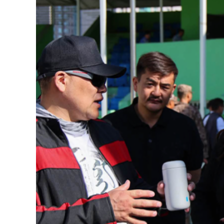
126-гийн НЭГ
Ертөнц
Спорт
Нийгэм
Бөх
Техник технологи
Сагсан бөмбөг
Шинжлэх ухаан
Хөлбөмбөг
Сонин хачин
Олимпын төрөл
Дэлхийн монгол
Тулааны спорт
Олимпын бус төр