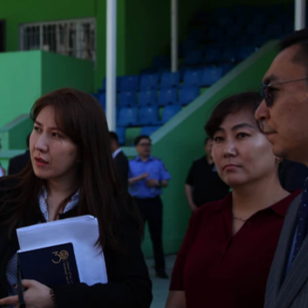
Ханш
Хэрэг з
Эрэлттэй мэдээ
Эрүүл м
Хууль ёс
Хүмүүс
Албаны 
Бусад
Life style
Ярилцл
Зөвлөгөө
Хоймор
Өнөөдрийн тухай
Уншигч-
өл