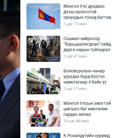
Урлагтай яриа
Монгол Улс дундаас
өрчил
дээш орлоготой
орнуудын тоонд багтав
энд-Эрхэм баян
1 цаг 17 мин
Сошиал хийрхэлд
“барьцаалагдсан” сайд,
хүний үг
дарга нарын туйлшрал
1 цаг 47 мин
Боловсролын чанар
уруудах бүрд босгоо
ага
Бусад
намсгасаар л байх уу
2 цаг 17 мин
Фото
сурвалжлагч
Видео
Монгол Улсын эмэгтэй
Инфографик
шигшээ баг өмсгөлөө
гардан авлаа
Санал асуулга
16 цаг 46 мин
К.Роналдугийн хуримд