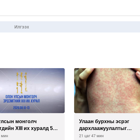
Илгээх
улсын монголч
Улаан бурхны эсрэг
дийн XIII их хуралд 528
дархлаажуулалтыг
 хэлэлцүүлэх нь
идэвхжүүлэхээр болло
7 мин
21 цаг 47 мин