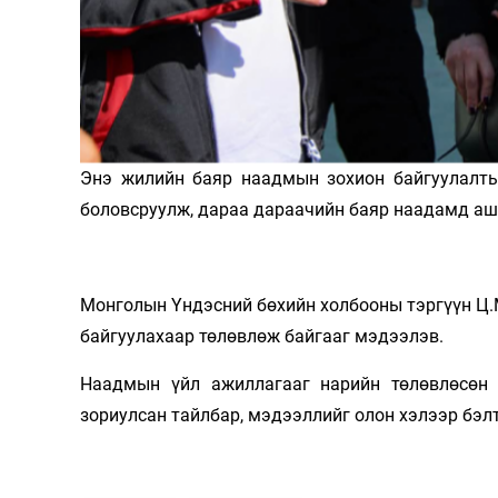
Олимп 2024
Энэ жилийн баяр наадмын зохион байгуулалтын
боловсруулж, дараа дараачийн баяр наадамд аш
Монголын Үндэсний бөхийн холбооны тэргүүн Ц.М
байгуулахаар төлөвлөж байгааг мэдээлэв.
Наадмын үйл ажиллагааг нарийн төлөвлөсөн 
зориулсан тайлбар, мэдээллийг олон хэлээр бэлт