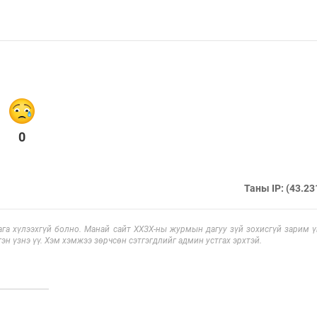
0
Таны IP: (43.23
га хүлээхгүй болно. Манай сайт ХХЗХ-ны журмын дагуу зүй зохисгүй зарим үг
эн үзнэ үү. Хэм хэмжээ зөрчсөн сэтгэгдлийг админ устгах эрхтэй.