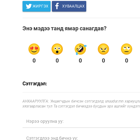
ЖИРГЭХ
ХУВААЛЦАХ
Энэ мэдээ танд ямар санагдав?
0
0
0
0
0
Сэтгэгдэл:
АНХААРУУЛГА: Уншигчдын бичсэн сэтгэгдэлд unuudur.mn хариуцла
хязгаарласан тул Та сэтгэгдэл бичихдээ бусдын эрх ашгийг хүндэтг