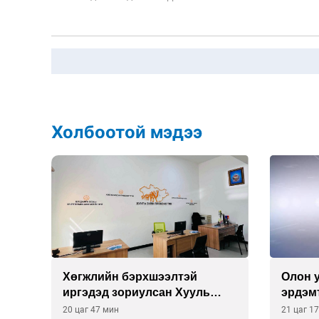
Холбоотой мэдээ
Хөгжлийн бэрхшээлтэй
Олон 
иргэдэд зориулсан Хууль
эрдэмт
зүйн про боно төв нээв
илтгэл
20 цаг 47 мин
21 цаг 1