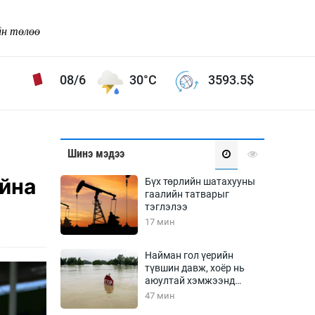
йн төлөө
08/6
30°C
3593.5
$
Соёл урлаг
Шинэ мэдээ
ой хөгжлийн зорилго -
Сонгодог урлаг
айна
Бүх төрлийн шатахууны
Ардын урлаг
гаалийн татварыг
тэглэлээ
Дүрслэх урлаг
17 мин
Өв соёл
таг
Кино урлаг
Найман гол үерийн
түвшин давж, хоёр нь
 орчин
Цирк
аюултай хэмжээнд
ол
хүрчээ
47 мин
Рок поп, хип хоп
энд