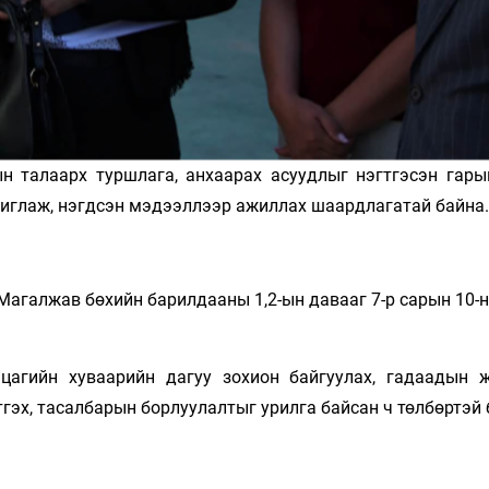
 талаарх туршлага, анхаарах асуудлыг нэгтгэсэн гары
иглаж, нэгдсэн мэдээллээр ажиллах шаардлагатай байна.
агалжав бөхийн барилдааны 1,2-ын давааг 7-р сарын 10-н
цагийн хуваарийн дагуу зохион байгуулах, гадаадын 
гэх, тасалбарын борлуулалтыг урилга байсан ч төлбөртэй 