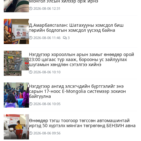
Монгол Улсын хилээр орж ирнэ
2026-08-06
12:31
Д.Амарбаясгалан: Шатахууны хомсдол биш
төрийн бодлогын хомсдол үүсээд байна
2026-08-06
11:46
3
Нэгдүгээр хорооллын арын замыг өнөөдөр орой
23:00 цагаас түр хааж, борооны ус зайлуулах
шугамын хөндлөн сэтэлгээ хийнэ
2026-08-06
10:10
Нэгдүгээр ангид элсэгчдийн бүртгэлийг энэ
сарын 17-ноос E-Mongolia системээр зохион
байгуулна
2026-08-06
10:05
Өнөөдөр тэгш тоогоор төгссөн автомашинтай
иргэд 50 хүртэлх мянган төгрөгөнд БЕНЗИН авна
2026-08-06
09:56