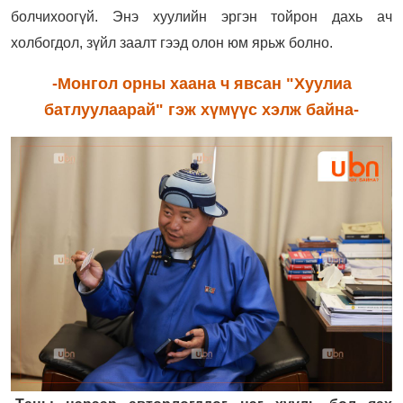
болчихоогүй. Энэ хуулийн эргэн тойрон дахь ач
холбогдол, зүйл заалт гээд олон юм ярьж болно.
-Монгол орны хаана ч явсан "Хуулиа
батлуулаарай" гэж хүмүүс хэлж байна-