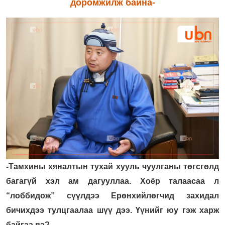
доромжилж байна-
-Тамхины хяналтын тухай хууль чуулганы төгсгөлд
багагүй хэл ам дагууллаа. Хоёр талаасаа л
“лоббидож” сүүлдээ Ерөнхийлөгчид захидал
бичихдээ тулцгаалаа шүү дээ. Үүнийг юу гэж харж
байгаа вэ?