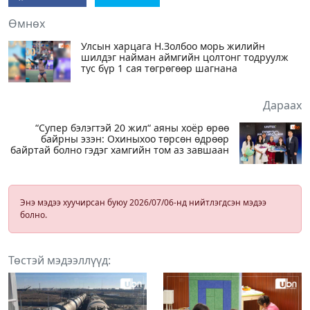
Өмнөх
Улсын харцага Н.Золбоо морь жилийн
шилдэг найман аймгийн цолтонг тодруулж
тус бүр 1 сая төгрөгөөр шагнана
Дараах
“Супер бэлэгтэй 20 жил“ аяны хоёр өрөө
байрны эзэн: Охиныхоо төрсөн өдрөөр
байртай болно гэдэг хамгийн том аз завшаан
Энэ мэдээ хуучирсан буюу 2026/07/06-нд нийтлэгдсэн мэдээ
болно.
Төстэй мэдээллүүд: