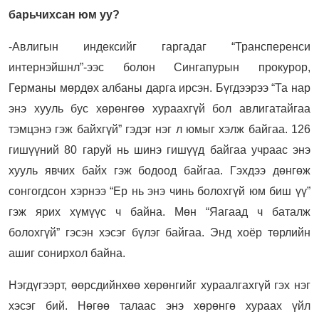
барьчихсан юм уу?
-Авлигын индексийг гаргадаг “Трансперенси
интернэйшнл”-ээс болон Сингапурын прокурор,
Германы мөрдөх албаны дарга ирсэн. Бүгдээрээ “Та нар
энэ хууль бус хөрөнгөө хураахгүй бол авлигатайгаа
тэмцэнэ гэж байхгүй” гэдэг нэг л юмыг хэлж байгаа. 126
гишүүний 80 гаруй нь шинэ гишүүд байгаа учраас энэ
хууль явчих байх гэж бодоод байгаа. Гэхдээ дөнгөж
сонгогдсон хэрнээ “Ер нь энэ чинь болохгүй юм биш үү”
гэж ярих хүмүүс ч байна. Мөн “Яагаад ч баталж
болохгүй” гэсэн хэсэг бүлэг байгаа. Энд хоёр төрлийн
ашиг сонирхол байна.
Нэгдүгээрт, өөрсдийнхөө хөрөнгийг хураалгахгүй гэх нэг
хэсэг бий. Нөгөө талаас энэ хөрөнгө хураах үйл