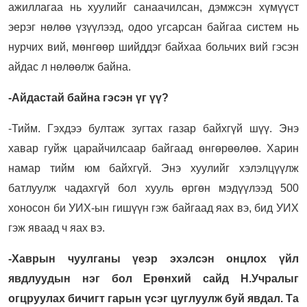
ажиллагаа нь хуулийг санаачилсан, дэмжсэн хүмүүст
эерэг нөлөө үзүүлээд, одоо угсарсан байгаа систем нь
нурчих вий, мөнгөөр шийддэг байхаа больчих вий гэсэн
айдас л нөлөөлж байна.
-Айдастай байна гэсэн үг үү?
-Тийм. Гэхдээ бултаж зугтах газар байхгүй шүү. Энэ
хавар гуйж царайчилсаар байгаад өнгөрөөлөө. Харин
намар тийм юм байхгүй. Энэ хуулийг хэлэлцүүлж
батлуулж чадахгүй бол хууль өргөн мэдүүлээд 500
хоносон би УИХ-ын гишүүн гэж байгаад яах вэ, бид УИХ
гэж яваад ч яах вэ.
-Хаврын чуулганы үеэр эхэлсэн онцлох үйл
явдлуудын нэг бол Ерөнхий сайд Н.Учралыг
огцруулах бичигт гарын үсэг цуглуулж буй явдал. Та