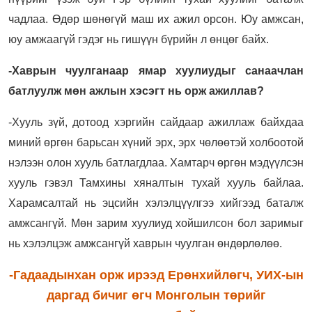
чадлаа. Өдөр шөнөгүй маш их ажил орсон. Юу амжсан,
юу амжаагүй гэдэг нь гишүүн бүрийн л өнцөг байх.
-Хаврын чуулганаар ямар хуулиудыг санаачлан
батлуулж мөн ажлын хэсэгт нь орж ажиллав?
-Хууль зүй, дотоод хэргийн сайдаар ажиллаж байхдаа
миний өргөн барьсан хүний эрх, эрх чөлөөтэй холбоотой
нэлээн олон хууль батлагдлаа. Хамтарч өргөн мэдүүлсэн
хууль гэвэл Тамхины хяналтын тухай хууль байлаа.
Харамсалтай нь эцсийн хэлэлцүүлгээ хийгээд баталж
амжсангүй. Мөн зарим хуулиуд хойшилсон бол заримыг
нь хэлэлцэж амжсангүй хаврын чуулган өндөрлөлөө.
-Гадаадынхан орж ирээд Ерөнхийлөгч, УИХ-ын
даргад бичиг өгч Монголын төрийг