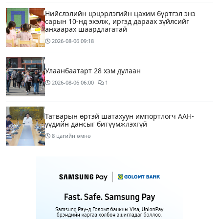
Нийслэлийн цэцэрлэгийн цахим бүртгэл энэ
сарын 10-нд эхэлж, иргэд дараах зүйлсийг
анхаарах шаардлагатай
2026-08-06
09:18
Улаанбаатарт 28 хэм дулаан
2026-08-06
06:00
1
Татварын өртэй шатахуун импортлогч ААН-
үүдийн дансыг битүүмжлэхгүй
8 цагийн өмнө
Маргааш Улаанбаатарт 28 хэм дулаан, багавтар
үүлтэй
10 цагийн өмнө
Шатахууны хомсдолтой холбогдуулан онцын
шаардлагагүй бол Монгол Улсад аялахгүй байхыг