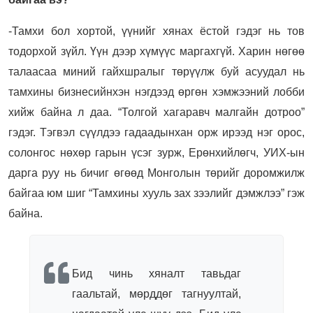
-Тамхи бол хортой, үүнийг хянах ёстой гэдэг нь тов
тодорхой зүйл. Үүн дээр хүмүүс маргахгүй. Харин нөгөө
талаасаа миний гайхшралыг төрүүлж буй асуудал нь
тамхины бизнесийнхэн нэгдээд өргөн хэмжээний лобби
хийж байна л даа. “Толгой хагаравч малгайн дотроо”
гэдэг. Тэгвэл сүүлдээ гадаадынхан орж ирээд нэг орос,
солонгос нөхөр гарын үсэг зурж, Ерөнхийлөгч, УИХ-ын
дарга руу нь бичиг өгөөд Монголын төрийг доромжилж
байгаа юм шиг “Тамхины хууль зах зээлийг дэмжлээ” гэж
байна.
Бид чинь хяналт тавьдаг
гаальтай, мөрддөг тагнуултай,