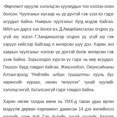
-Өөрчлөлт оруулж хэлэлцсэн хуулиудын тоо нэлээн олон
болсон. Чуулганыг юугаар нь үр дүнтэй гэж үзэх вэ гэдэг
асуудал байна. Намрын чуулганыг бүгд мэдэж байгаа.
МАН-ын дарга хэн болох вэ, Д.Амарбаясгалан огцрох уу,
үгүй юу эсвэл Г.Занданшатар огцрох уу, үгүй юу гэж
хэрүүл хийсээр байгаад л өнгөрсөн шүү дээ. Харин энэ
хаврын чуулганыг нэлээн үр дүнтэй болж өнгөрсөн гэж
үзэж байна. Зорьсондоо хүрсэн үү гэдэг нь өөр асуудал.
Гишүүн бүрд гомдол байгаа. Жишээлбэл, Оюунсайханы
Алтангэрэлд “Нийтийн албан тушаалтны хууль бус
хөрөнгийг хураах, нөхөн төлүүлэх” тухай хуулийг
хэлэлцсэнгүй, баталсангүй гэдэг гомдол байна.
Харин нөгөө талдаа өмнө нь УИХ-д таван удаа өргөн
мэдүүлж дөрвөн парламент дамжсан 14 дэх жилийнхээ
нүүрийг үзэж буй Гэр бүлийн тухай хуулийг баталж