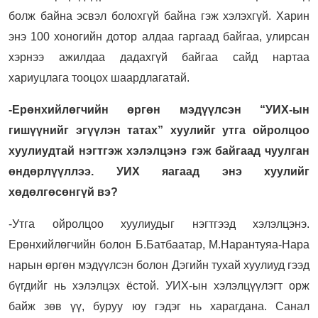
болж байна эсвэл болохгүй байна гэж хэлэхгүй. Харин
энэ 100 хоногийн дотор алдаа гаргаад байгаа, улирсан
хэрнээ ажилдаа дадахгүй байгаа сайд нартаа
хариуцлага тооцох шаардлагатай.
-Ерөнхийлөгчийн өргөн мэдүүлсэн “УИХ-ын
гишүүнийг эгүүлэн татах” хуулийг утга ойролцоо
хуулиудтай нэгтгэж хэлэлцэнэ гэж байгаад чуулган
өндөрлүүллээ. УИХ яагаад энэ хуулийг
хөдөлгөсөнгүй вэ?
-Утга ойролцоо хуулиудыг нэгтгээд хэлэлцэнэ.
Ерөнхийлөгчийн болон Б.Батбаатар, М.Нарантуяа-Нара
нарын өргөн мэдүүлсэн болон Дэгийн тухай хуулиуд гээд
бүгдийг нь хэлэлцэх ёстой. УИХ-ын хэлэлцүүлэгт орж
байж зөв үү, буруу юу гэдэг нь харагдана. Санал