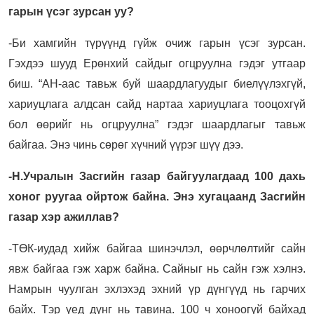
гарын үсэг зурсан уу?
-Би хамгийн түрүүнд гүйж очиж гарын үсэг зурсан.
Гэхдээ шууд Ерөнхий сайдыг огцруулна гэдэг утгаар
биш. “АН-аас тавьж буй шаардлагуудыг биелүүлэхгүй,
хариуцлага алдсан сайд нартаа хариуцлага тооцохгүй
бол өөрийг нь огцруулна” гэдэг шаардлагыг тавьж
байгаа. Энэ чинь сөрөг хүчний үүрэг шүү дээ.
-Н.Учралын Засгийн газар байгуулагдаад 100 дахь
хоног руугаа ойртож байна. Энэ хугацаанд Засгийн
газар хэр ажиллав?
-ТӨК-иудад хийж байгаа шинэчлэл, өөрчлөлтийг сайн
явж байгаа гэж харж байна. Сайныг нь сайн гэж хэлнэ.
Намрын чуулган эхлэхэд эхний үр дүнгүүд нь гарчих
байх. Тэр үед дүнг нь тавина. 100 ч хоноогүй байхад