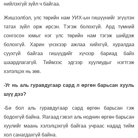
нийлэхгүй зүйл ч байгаа.
Жишээлбэл, улс төрийн нам УИХ-ын гишүүнийг эгүүлэн
татах зүйл орж ирсэн. Тэгэж болохгүй. Ард түмний
сонгосон юмыг нэг улс төрийн нам тэгэж шийдэж
болохгүй. Харин үнэхээр ажлаа хийхгүй, хуралдаа
суухгүй байгаа гишүүдийг хүчээр бариад байх
шаардлагагүй. Тиймээс эдгээр хуулиудыг нэгтгэж
хэлэлцэх нь зөв.
-Уг нь аль гуравдугаар сард л өргөн барьсан хууль
шүү дээ?
-Би бол аль гуравдугаар сард өргөн барьсан гэж
бодохгүй байна. Яагаад гэвэл аль ноднин өргөн барьсан
хуулийг маань хэлэлцэхгүй байгаа учраас надад тийм
хол санагдахгүй байна.