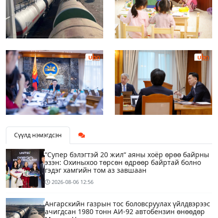
Сүүлд нэмэгдсэн
“Супер бэлэгтэй 20 жил“ аяны хоёр өрөө байрны
эзэн: Охиныхоо төрсөн өдрөөр байртай болно
гэдэг хамгийн том аз завшаан
2026-08-06
12:56
Ангарскийн газрын тос боловсруулах үйлдвэрээс
ачигдсан 1980 тонн АИ-92 автобензин өнөөдөр