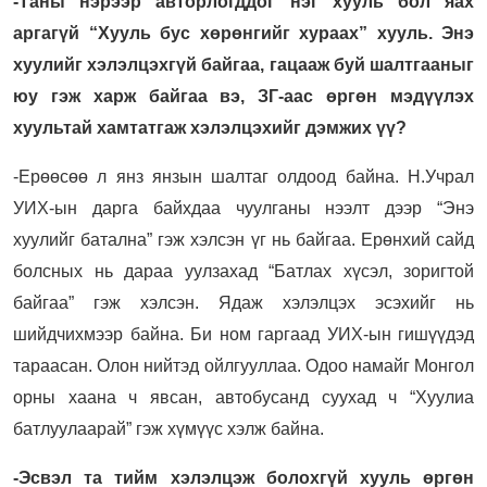
-Таны нэрээр авторлогддог нэг хууль бол яах
аргагүй “Хууль бус хөрөнгийг хураах” хууль. Энэ
хуулийг хэлэлцэхгүй байгаа, гацааж буй шалтгааныг
юу гэж харж байгаа вэ, ЗГ-аас өргөн мэдүүлэх
хуультай хамтатгаж хэлэлцэхийг дэмжих үү?
-Ерөөсөө л янз янзын шалтаг олдоод байна. Н.Учрал
УИХ-ын дарга байхдаа чуулганы нээлт дээр “Энэ
хуулийг батална” гэж хэлсэн үг нь байгаа. Ерөнхий сайд
болсных нь дараа уулзахад “Батлах хүсэл, зоригтой
байгаа” гэж хэлсэн. Ядаж хэлэлцэх эсэхийг нь
шийдчихмээр байна. Би ном гаргаад УИХ-ын гишүүдэд
тараасан. Олон нийтэд ойлгууллаа. Одоо намайг Монгол
орны хаана ч явсан, автобусанд суухад ч “Хуулиа
батлуулаарай” гэж хүмүүс хэлж байна.
-Эсвэл та тийм хэлэлцэж болохгүй хууль өргөн