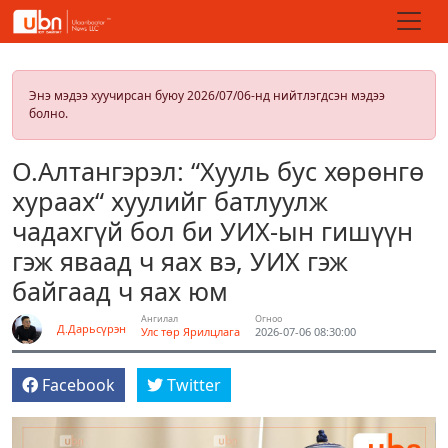
Энэ мэдээ хуучирсан буюу 2026/07/06-нд нийтлэгдсэн мэдээ
болно.
О.Алтангэрэл: “Хууль бус хөрөнгө
хураах“ хуулийг батлуулж
чадахгүй бол би УИХ-ын гишүүн
гэж яваад ч яах вэ, УИХ гэж
байгаад ч яах юм
Ангилал
Огноо
Д.Дарьсүрэн
Улс төр
Ярилцлага
2026-07-06 08:30:00
Facebook
Twitter