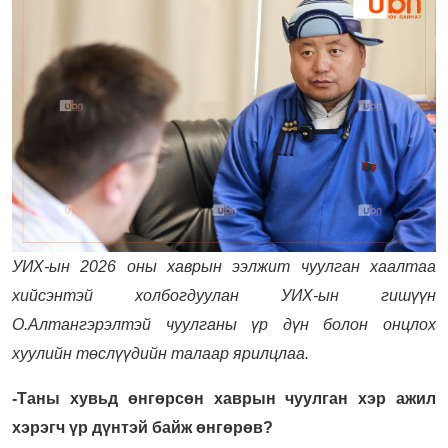
УИХ-ын 2026 оны хаврын ээлжит чуулган хаалтаа
хийсэнтэй холбогдуулан УИХ-ын гишүүн
О.Алтангэрэлтэй чуулганы үр дүн болон онцлох
хуулийн төслүүдийн талаар ярилцлаа.
-Таны хувьд өнгөрсөн хаврын чуулган хэр ажил
хэрэгч үр дүнтэй байж өнгөрөв?