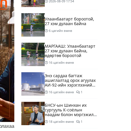
2026-08-09
17:54
Улаанбаатарт бороотой,
27 хэм дулаан байна
6 цагийн өмнө
МАРГААШ: Улаанбаатарт
27 хэм дулаан байна,
өдөртөө бороотой
16 цагийн өмнө
Энэ сардаа багтаж
ашиглалтад орох агуулах
АИ-92-ийн хэрэглээний
13 хоногийн хэрэгцээг
16 цагийн өмнө
1
бүрэн хангана
БНСУ-ын Шинхан их
сургууль К-соёлын
наадам болон мэргэжилд
суурилсан боловсролын
18 цагийн өмнө
1
сайн дурын хөтөлбөрийг
рлахаа
зохион байгуулж байна