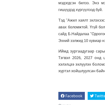
мэдэгдсэн билээ. Энэ м
гишүүдэд хүргүүлээд буй.
Тэд "Ажил хаялт эхлэхээс
авах боломжтой. Үгүй бол
сайд Б.Найдалаа "Одоогоо
Эхний ээлжид 10 хувиар н
Иймд зургаадугаар сары
Тэгвэл 2026, 2027 онд 
хэлэлцээ эхлүүлэх болом
хүртэл хойшлуулсан байн
Facebook
Twitt