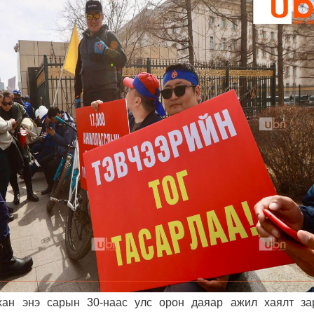
ан энэ сарын 30-наас улс орон даяар ажил хаялт за