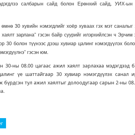
эдэгдлээ салбарын сайд болон Ерөнхий сайд, УИХ-ын 
 өмнө 30 хувийн нэмэгдлийг хоёр хуваах гэх мэт саналыг 
 хаялт зарлана" гэсэн байр суурийг илэрхийлсэн ч Эрчим 
р 30 болон түүнээс дээш хувиар цалинг нэмэгдүүлэх боло
эмэгдүүлнэ" гэсэн юм.
н 30-ны 08.00 цагаас ажил хаялт зарлахаа мэдэгдээд б
цалинг үе шаттайгаар 30 хувиар нэмэгдүүлэх санал и
ж бүрдсэн тул ажил хаялтыг долоодугаар сарын 2-ны 08.
а.
er