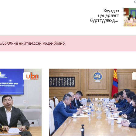
Хүүхдээ
цэцэрлэгт
бүртгүүлэхдээ
юуг анхаарах
вэ
6/06/30-нд нийтлэгдсэн мэдээ болно.