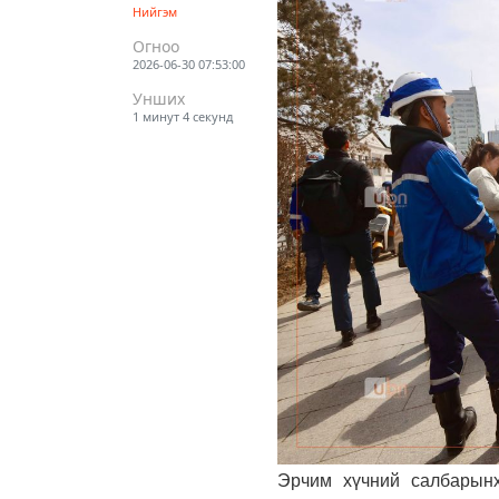
Нийгэм
Огноо
2026-06-30 07:53:00
Унших
1 минут 4 секунд
Эрчим хүчний салбарынх