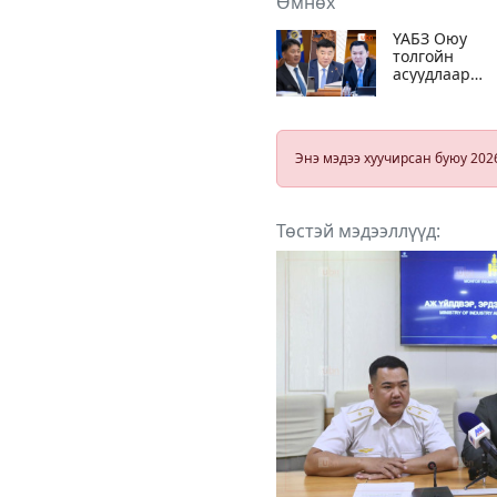
Өмнөх
ҮАБЗ Оюу
толгойн
асуудлаар
өнөөдөр
үргэлжлүүлэн
хуралдана
Энэ мэдээ хуучирсан буюу 202
Төстэй мэдээллүүд: