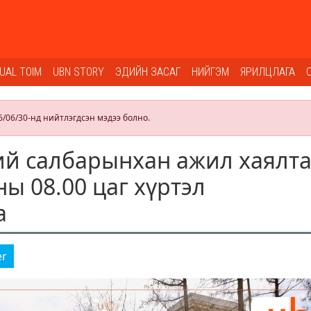
SUAL TOIM
UBN STORY
ЭДИЙН ЗАСАГ
НИЙГЭМ
ЯРИЛЦЛАГА
6/06/30-нд нийтлэгдсэн мэдээ болно.
й салбарынхан ажил хаялт
ны 08.00 цаг хүртэл
а
er