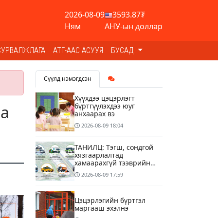
2026-08-09
3593.87₮
Ням
АНУ-ын доллар
СУРВАЛЖЛАГА
АТГ-ААС АСУУЯ
БУСАД
Сүүлд нэмэгдсэн
Хүүхдээ цэцэрлэгт
бүртгүүлэхдээ юуг
аа
анхаарах вэ
2026-08-09
18:04
ТАНИЛЦ: Тэгш, сондгой
хязгаарлалтад
хамаарахгүй тээврийн
хэрэгслүүд
2026-08-09
17:59
Цэцэрлэгийн бүртгэл
маргааш эхэлнэ