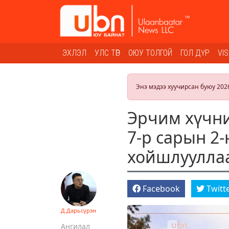
ЭХЛЭЛ
УЛС ТӨР
ОЮУ ТОЛГОЙ
ГОЛ ДҮР
VI
Энэ мэдээ хуучирсан буюу 202
Эрчим хүчни
7-р сарын 2-
хойшлуулла
Facebook
Twitt
Д.Дарьсүрэн
Ангилал