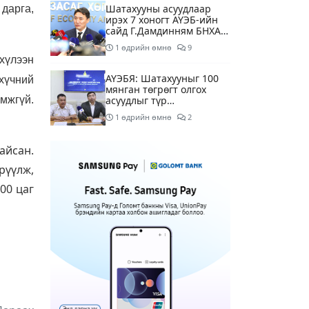
Шатахууны асуудлаар
дарга,
ирэх 7 хоногт АҮЭБ-ийн
сайд Г.Дамдинням БНХАУ-
д томилолтоор ажиллана
1 өдрийн өмнө
9
хүлээн
АҮЭБЯ: Шатахууныг 100
хүчний
мянган төгрөгт олгох
мжгүй.
асуудлыг түр
хойшлууллаа
1 өдрийн өмнө
2
Сүхбаатар боомтоор орж
айсан.
ирсэн 3448 тонн АИ-92
рүүлж,
автобензинийг
агуулахуудад буулгах
00 цаг
1 өдрийн өмнө
ажлыг зохион байгуулж
байна
Ерөнхий сайд БНХАУ-аас
сар бүр 12-15 мянган
тонн АИ-92 автобензин
тогтмол нийлүүлэх хүсэлт
1 өдрийн өмнө
4
тавилаа
Өнөөдөр тэгш тоогоор
төгссөн автомашинтай