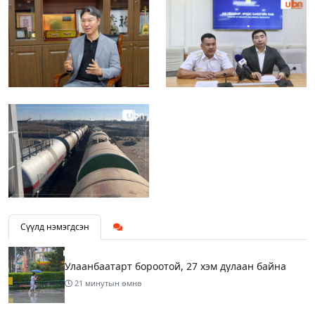
Сүүлд нэмэгдсэн
Улаанбаатарт бороотой, 27 хэм дулаан байна
21 минутын өмнө