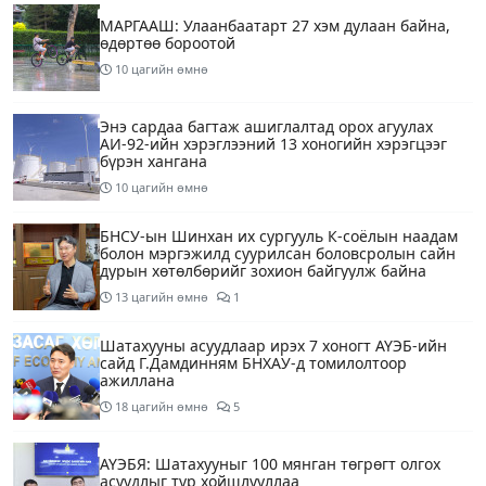
МАРГААШ: Улаанбаатарт 27 хэм дулаан байна,
өдөртөө бороотой
10 цагийн өмнө
Энэ сардаа багтаж ашиглалтад орох агуулах
АИ-92-ийн хэрэглээний 13 хоногийн хэрэгцээг
бүрэн хангана
10 цагийн өмнө
БНСУ-ын Шинхан их сургууль К-соёлын наадам
болон мэргэжилд суурилсан боловсролын сайн
дурын хөтөлбөрийг зохион байгуулж байна
13 цагийн өмнө
1
Шатахууны асуудлаар ирэх 7 хоногт АҮЭБ-ийн
сайд Г.Дамдинням БНХАУ-д томилолтоор
ажиллана
18 цагийн өмнө
5
АҮЭБЯ: Шатахууныг 100 мянган төгрөгт олгох
асуудлыг түр хойшлууллаа