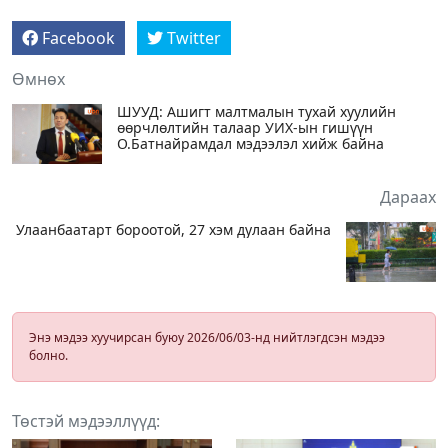
Facebook
Twitter
Өмнөх
ШУУД: Ашигт малтмалын тухай хуулийн
өөрчлөлтийн талаар УИХ-ын гишүүн
О.Батнайрамдал мэдээлэл хийж байна
Дараах
Улаанбаатарт бороотой, 27 хэм дулаан байна
Энэ мэдээ хуучирсан буюу 2026/06/03-нд нийтлэгдсэн мэдээ
болно.
Төстэй мэдээллүүд: