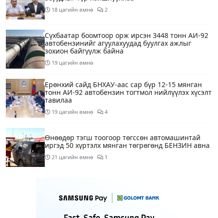
18 цагийн өмнө
2
Сүхбаатар боомтоор орж ирсэн 3448 тонн АИ-92
автобензинийг агуулахуудад буулгах ажлыг
зохион байгуулж байна
19 цагийн өмнө
Ерөнхий сайд БНХАУ-аас сар бүр 12-15 мянган
тонн АИ-92 автобензин тогтмол нийлүүлэх хүсэлт
тавилаа
19 цагийн өмнө
4
Өнөөдөр тэгш тоогоор төгссөн автомашинтай
иргэд 50 хүртэлх мянган төгрөгөнд БЕНЗИН авна
21 цагийн өмнө
1
Өнөөдөр” Аавуудын баяр”-ын өдөр
1 өдрийн өмнө