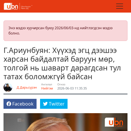
Энэ мэдээ хуучирсан буюу 2026/06/03-нд нийтлэгдсэн мэдээ
болно.
Г.Ариунбуян: Хүүхэд эгц дээшээ
харсан байдалтай баруун мөр,
толгой нь шаварт дарагдсан тул
татах боломжгүй байсан
Ангилал
Огноо
Д.Дарьсүрэн
Нийгэм
2026-06-03 11:35:35
Facebook
Twitter