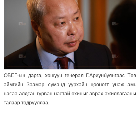
ОБЕГ-ын дарга, хошууч генерал Г.Ариунбуянгаас Төв
аймгийн Заамар суманд уурхайн цооногт унаж амь
насаа алдсан гурван настай охиныг аврах ажиллагааны
талаар тодрууллаа.