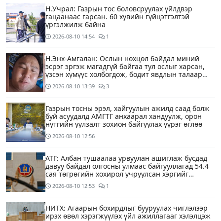
Н.Учрал: Газрын тос боловсруулах үйлдвэр
гацаанаас гарсан. 60 хувийн гүйцэтгэлтэй
үргэлжилж байна
2026-08-10
14:54
1
Н.Энх-Амгалан: Ослын нөхцөл байдал миний
эсрэг эргэж магадгүй байгаа тул ослыг харсан,
үзсэн хүмүүс холбогдож, бодит явдлын талаар
ярьж өгч тусална уу
2026-08-10
13:39
3
Газрын тосны эрэл, хайгуулын ажилд саад болж
буй асуудалд АМГТГ анхаарал хандуулж, орон
нутгийн уулзалт зохион байгуулах үүрэг өглөө
2026-08-10
12:56
АТГ: Албан тушаалаа урвуулан ашиглаж бусдад
давуу байдал олгосны улмаас байгууллагад 54.4
сая төгрөгийн хохирол учруулсан хэргийг
прокурорт шилжүүллээ
2026-08-10
12:53
1
НИТХ: Агаарын бохирдлыг бууруулах чиглэлээр
ирэх өвөл хэрэгжүүлэх үйл ажиллагааг хэлэлцэж