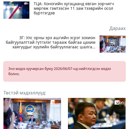
ТЦА: Хоногийн хугацаанд явган зорчигч
мөргөж гэмтээсэн 11 зам тээврийн осол
бүртгэгдэв
Дараах
ЗГ: Улс орны эрх ашгийн эсрэг зохион
байгуулалттай гүтгэлэг тарааж байгаа цахим
хаягуудыг хуулийн байгууллагаас шалгаж
эхэлсэн
Энэ мэдээ хуучирсан буюу 2026/06/07-нд нийтлэгдсэн мэдээ
болно.
Төстэй мэдээллүүд: