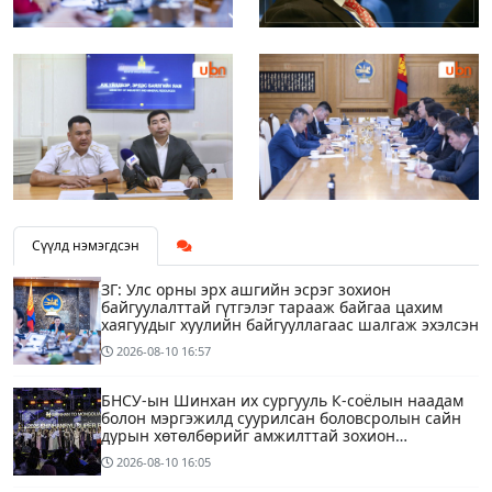
Сүүлд нэмэгдсэн
ЗГ: Улс орны эрх ашгийн эсрэг зохион
байгуулалттай гүтгэлэг тарааж байгаа цахим
хаягуудыг хуулийн байгууллагаас шалгаж эхэлсэн
2026-08-10
16:57
БНСУ-ын Шинхан их сургууль К-соёлын наадам
болон мэргэжилд суурилсан боловсролын сайн
дурын хөтөлбөрийг амжилттай зохион
байгууллаа
2026-08-10
16:05