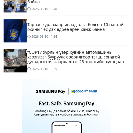
байна
2026-08-10
11:40
Тарвас хураахаар яваад алга болсон 10 настай
охиныг ес дэх өдрөө эрэн хайж байна
2026-08-10
11:34
“COP17 хурлын үеэр хувийн автомашины
хэрэглээг бууруулах зорилгоор тэгш, сондгой
дугаарын хязгаарлалтыг 28 хоногийн хугацаанд
хийнэ“
2026-08-10
11:25
ЕТГ: Н.Түвшинбаяр аваргыг Ерөнхийлөгч уучлах
гэж байна гэдэг нь ташаа мэдээлэл, уучлал
хүссэн захидал ирээгүй
8 минутын өмнө
6
Энэ бямба гарагаас тэгш, сондгой дугаарын
хязгаарлалтаар хөдөлгөөнд оролцоно
1 цагийн өмнө