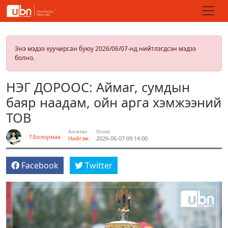
Энэ мэдээ хуучирсан буюу 2026/06/07-нд нийтлэгдсэн мэдээ
болно.
НЭГ ДОРООС: Аймаг, сумдын
баяр наадам, ойн арга хэмжээний
ТОВ
Ангилал
Огноо
Т.Болормаа
Нийгэм
2026-06-07 09:14:00
Facebook
Twitter