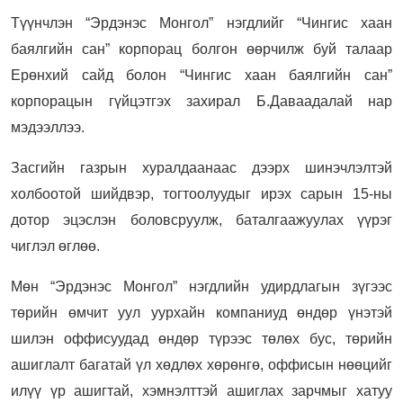
Түүнчлэн “Эрдэнэс Монгол” нэгдлийг “Чингис хаан
баялгийн сан” корпорац болгон өөрчилж буй талаар
Ерөнхий сайд болон “Чингис хаан баялгийн сан”
корпорацын гүйцэтгэх захирал Б.Даваадалай нар
мэдээллээ.
Засгийн газрын хуралдаанаас дээрх шинэчлэлтэй
холбоотой шийдвэр, тогтоолуудыг ирэх сарын 15-ны
дотор эцэслэн боловсруулж, баталгаажуулах үүрэг
чиглэл өглөө.
Мөн “Эрдэнэс Монгол” нэгдлийн удирдлагын зүгээс
төрийн өмчит уул уурхайн компаниуд өндөр үнэтэй
шилэн оффисуудад өндөр түрээс төлөх бус, төрийн
ашиглалт багатай үл хөдлөх хөрөнгө, оффисын нөөцийг
илүү үр ашигтай, хэмнэлттэй ашиглах зарчмыг хатуу