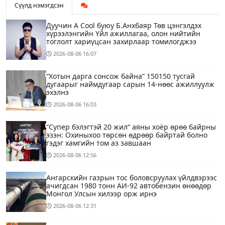
Сүүлд нэмэгдсэн
Дуучин A Cool буюу Б.Анхбаяр Төв цэнгэлдэх
хүрээлэнгийн Үйл ажиллагаа, олон нийтийн
тоглолт хариуцсан захирлаар томилогджээ
2026-08-06
16:07
“Хотын дарга сонсож байна” 150150 тусгай
дугаарыг наймдугаар сарын 14-нөөс ажиллуулж
эхэлнэ
2026-08-06
16:03
“Супер бэлэгтэй 20 жил“ аяны хоёр өрөө байрны
эзэн: Охиныхоо төрсөн өдрөөр байртай болно
гэдэг хамгийн том аз завшаан
2026-08-06
12:56
Ангарскийн газрын тос боловсруулах үйлдвэрээс
ачигдсан 1980 тонн АИ-92 автобензин өнөөдөр
Монгол Улсын хилээр орж ирнэ
2026-08-06
12:31