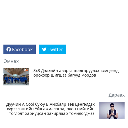
Facebook
Twitter
Өмнөх
3х3 Дэлхийн аварга шалгаруулах тэмцээнд
орохоор шигшээ багууд мордов
Дараах
Дуучин A Cool буюу Б.Анхбаяр Төв цэнгэлдэх
хүрээлэнгийн Үйл ажиллагаа, олон нийтийн
тоглолт хариуцсан захирлаар томилогджээ