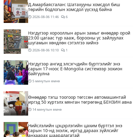
Д.Амарбаясгалан: Шатахууны хомсдол биш
төрийн бодлогын хомсдол үүсээд байна
2026-08-06
11:46
6
Нэгдүгээр хорооллын арын замыг өнөөдөр орой
23:00 цагаас түр хааж, борооны ус зайлуулах
шугамын хөндлөн сэтэлгээ хийнэ
2026-08-06
10:10
1
Нэгдүгээр ангид элсэгчдийн бүртгэлийг энэ
сарын 17-ноос E-Mongolia системээр зохион
байгуулна
5 минутын өмнө
Өнөөдөр тэгш тоогоор төгссөн автомашинтай
иргэд 50 хүртэлх мянган төгрөгөнд БЕНЗИН авна
14 минутын өмнө
Нийслэлийн цэцэрлэгийн цахим бүртгэл энэ
сарын 10-нд эхэлж, иргэд дараах зүйлсийг
анхаарах шаардлагатай