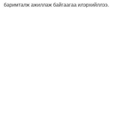
баримталж ажиллаж байгаагаа илэрхийллээ.