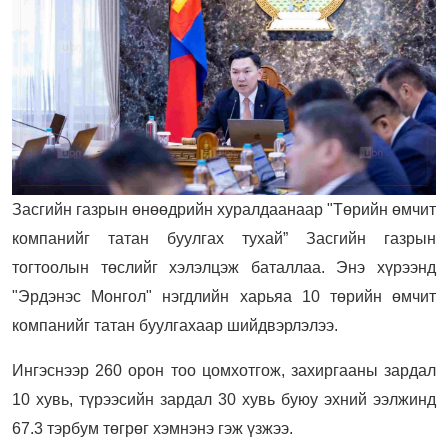
Засгийн газрын өнөөдрийн хуралдаанаар "Төрийн өмчит
компанийг татан буулгах тухай” Засгийн газрын
тогтоолын төслийг хэлэлцэж баталлаа. Энэ хүрээнд
"Эрдэнэс Монгол" нэгдлийн харьяа 10 төрийн өмчит
компанийг татан буулгахаар шийдвэрлэлээ.
Ингэснээр 260 орон тоо цомхотгож, захиргааны зардал
10 хувь, түрээсийн зардал 30 хувь буюу эхний ээлжинд
67.3 тэрбум төгрөг хэмнэнэ гэж үзжээ.