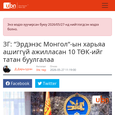
Энэ мэдээ хуучирсан буюу 2026/05/27-нд нийтлэгдсэн мэдээ
болно.
ЗГ: “Эрдэнэс Монгол“-ын харьяа
ашиггүй ажилласан 10 ТӨК-ийг
татан буулгалаа
Ангилал
Огноо
Д.Дарьсүрэн
Улс төр
2026-05-27 11:19:00
Facebook
Twitter