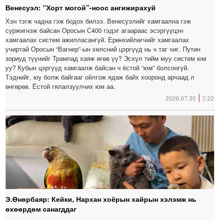
Венесуэл: “Хорт могой”-ноос ангижирахуй
Хэн тэгж чадна гэж бодох билээ. Венесуэлийг хамгаална гэж
сүржигнэж байсан Оросын С400 гэдэг агаараас эсэргүүцэн
хамгаалах систем ажилласангүй. Ерөнхийлөгчийг хамгаалах
учиртай Оросын “Вагнер”-ын хөлсний цэргүүд нь ч таг чиг. Путин
зориуд түүнийг Трампад хаяж өгөв үү? Эсхүл тийм муу систем юм
уу? Кубын цэргүүд хамгаалж байсан ч ёстой “юм” болсонгүй.
Тэднийг, юу болж байгааг ойлгож ядаж байх хооронд арчаад л
өнгөрөв. Ёстой гялалзуулчих юм аа.
2026.07.30
22
Э.Өнөрбаяр: Кейки, Нархан хоёрын хайрын хэлэмж нь
өхөөрдөм санагддаг