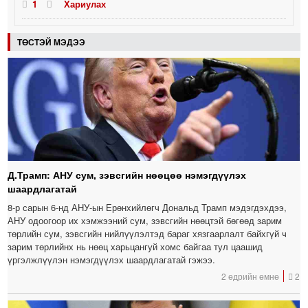
1
Хариулах
ТӨСТЭЙ МЭДЭЭ
Д.Трамп: АНУ сум, зэвсгийн нөөцөө нэмэгдүүлэх
шаардлагатай
8-р сарын 6-нд АНУ-ын Ерөнхийлөгч Дональд Трамп мэдэгдэхдээ,
АНУ одоогоор их хэмжээний сум, зэвсгийн нөөцтэй бөгөөд зарим
төрлийн сум, зэвсгийн нийлүүлэлтэд бараг хязгаарлалт байхгүй ч
зарим төрлийнх нь нөөц харьцангуй хомс байгаа тул цаашид
үргэлжлүүлэн нэмэгдүүлэх шаардлагатай гэжээ.
2 өдрийн өмнө
2