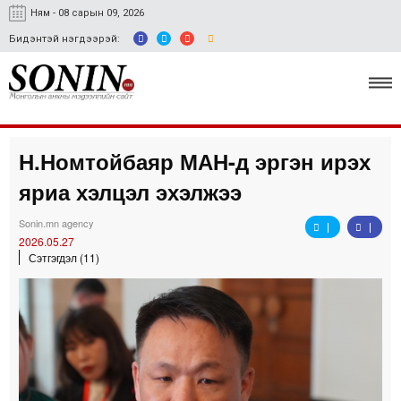
Ням - 08 сарын 09, 2026
Бидэнтэй нэгдээрэй:
Н.Номтойбаяр МАН-д эргэн ирэх
Улс төр, эдийн засаг
яриа хэлцэл эхэлжээ
Гэмт хэрэг
Sonin.mn agency
Нийгэм, соёл
2026.05.27
Сэтгэгдэл (11)
Спорт
Easy news