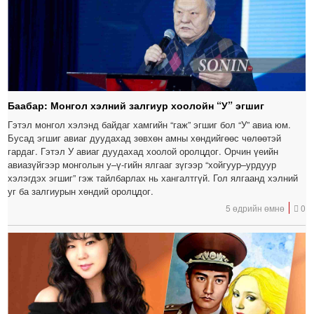
Баабар: Монгол хэлний залгиур хоолойн “У” эгшиг
Гэтэл монгол хэлэнд байдаг хамгийн “гаж” эгшиг бол “У” авиа юм.
Бусад эгшиг авиаг дуудахад зөвхөн амны хөндийгөөс чөлөөтэй
гардаг. Гэтэл У авиаг дуудахад хоолой оролцдог. Орчин үеийн
авиазүйгээр монголын у–ү-гийн ялгааг зүгээр “хойгуур–урдуур
хэлэгдэх эгшиг” гэж тайлбарлах нь хангалтгүй. Гол ялгаанд хэлний
уг ба залгиурын хөндий оролцдог.
5 өдрийн өмнө
0