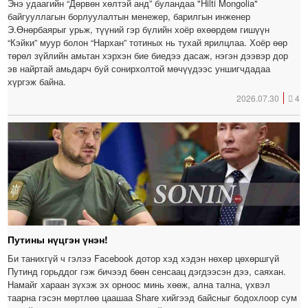
Энэ удаагийн “Дөрвөн хөлтэй анд” буландаа "Hilti Mongolia"
байгууллагын борлуулалтын менежер, барилгын инженер
Э.Өнөрбаярыг урьж, түүний гэр бүлийн хоёр өхөөрдөм гишүүн
“Кэйки” муур болон “Нархан” тотиных нь тухай ярилцлаа. Хоёр өөр
төрөл зүйлийн амьтан хэрхэн бие биедээ дасаж, нэгэн дээвэр дор
эв найртай амьдарч буй сонирхолтой мөчүүдээс уншигчдадаа
хүргэж байна.
2026.07.30
4
Путины нүцгэн үнэн!
Би танихгүй ч гэлээ Facebook дотор хэд хэдэн нөхөр цөхөршгүй
Путинд горьддог гэж бичээд бөөн сенсаац дэгдээсэн дээ, саяхан.
Намайг хараан зүхэж эх орноос минь хөөж, ална тална, үхвэл
таарна гэсэн мөртлөө цаашаа Share хийгээд байсныг бодохлоор сум