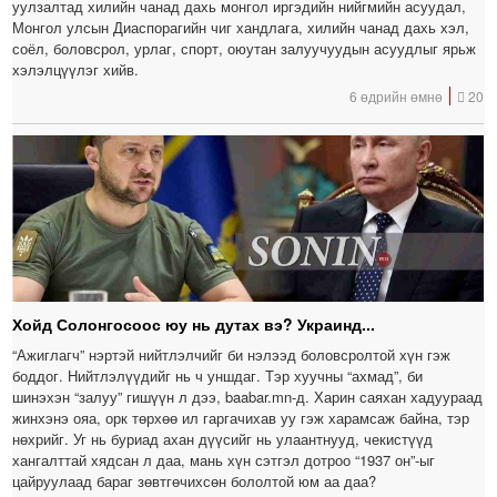
уулзалтад хилийн чанад дахь монгол иргэдийн нийгмийн асуудал,
Монгол улсын Диаспорагийн чиг хандлага, хилийн чанад дахь хэл,
соёл, боловсрол, урлаг, спорт, оюутан залуучуудын асуудлыг ярьж
хэлэлцүүлэг хийв.
6 өдрийн өмнө
20
Хойд Солонгосоос юу нь дутах вэ? Украинд...
“Ажиглагч” нэртэй нийтлэлчийг би нэлээд боловсролтой хүн гэж
боддог. Нийтлэлүүдийг нь ч уншдаг. Тэр хуучны “ахмад”, би
шинэхэн “залуу” гишүүн л дээ, baabar.mn-д. Харин саяхан хадуураад
жинхэнэ ояа, орк төрхөө ил гаргачихав уу гэж харамсаж байна, тэр
нөхрийг. Уг нь буриад ахан дүүсийг нь улаантнууд, чекистүүд
хангалттай хядсан л даа, мань хүн сэтгэл дотроо “1937 он”-ыг
цайруулаад бараг зөвтгөчихсөн бололтой юм аа даа?