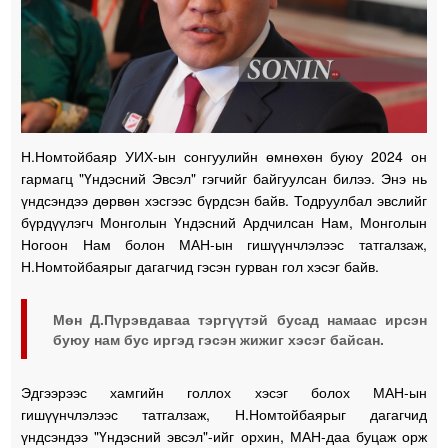
Н.Номтойбаяр УИХ-ын сонгуулийн өмнөхөн буюу 2024 он
гармагц "Үндэсний Эвсэл" гэгчийг байгуулсан билээ. Энэ нь
үндсэндээ дөрвөн хэсгээс бүрдсэн байв. Тодруулбал эвслийг
бүрдүүлэгч Монголын Үндэсний Ардчилсан Нам, Монголын
Ногоон Нам болон МАН-ын гишүүнчлэлээс татгалзаж,
Н.Номтойбаярыг дагагчид гэсэн гурван гол хэсэг байв.
Мөн Д.Пүрэвдаваа тэргүүтэй бусад намаас ирсэн
буюу нам бус иргэд гэсэн жижиг хэсэг байсан.
Эдгээрээс хамгийн голлох хэсэг болох МАН-ын
гишүүнчлэлээс татгалзаж, Н.Номтойбаярыг дагагчид
үндсэндээ "Үндэсний эвсэл"-ийг орхин, МАН-даа буцаж орж