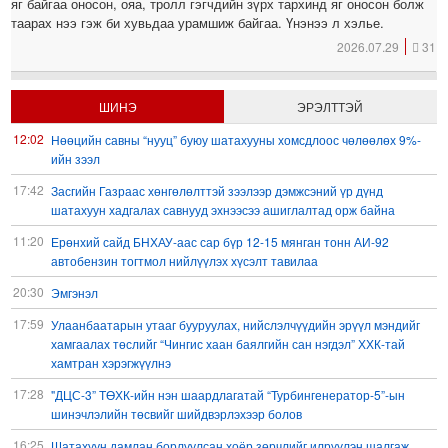
яг байгаа оносон, ояа, тролл гэгчдийн зүрх тархинд яг оносон болж
таарах нээ гэж би хувьдаа урамшиж байгаа. Үнэнээ л хэлье.
2026.07.29
31
ШИНЭ
ЭРЭЛТТЭЙ
12:02
Нөөцийн савны “нууц” буюу шатахууны хомсдлоос чөлөөлөх 9%-
ийн зээл
17:42
Засгийн Газраас хөнгөлөлттэй зээлээр дэмжсэний үр дүнд
шатахуун хадгалах савнууд эхнээсээ ашиглалтад орж байна
11:20
Ерөнхий сайд БНХАУ-аас сар бүр 12-15 мянган тонн АИ-92
автобензин тогтмол нийлүүлэх хүсэлт тавилаа
20:30
Эмгэнэл
17:59
Улаанбаатарын утааг бууруулах, нийслэлчүүдийн эрүүл мэндийг
хамгаалах төслийг “Чингис хаан баялгийн сан нэгдэл” ХХК-тай
хамтран хэрэгжүүлнэ
17:28
"ДЦС-3” ТӨХК-ийн нэн шаардлагатай “Турбингенератор-5”-ын
шинэчлэлийн төсвийг шийдвэрлэхээр болов
16:25
Шатахуун дамлан борлуулсан хоёр зөрчлийг илрүүлэн шалгаж