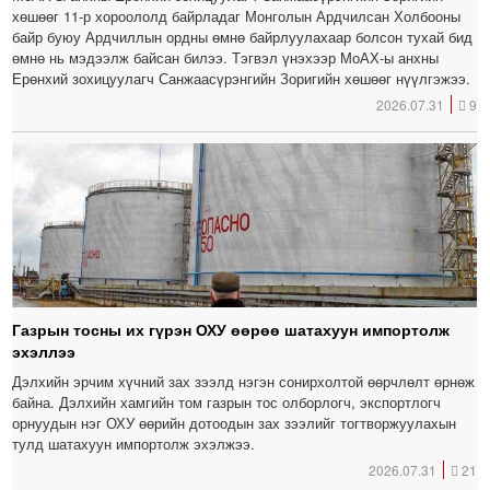
хөшөөг 11-р хороололд байрладаг Монголын Ардчилсан Холбооны
байр буюу Ардчиллын ордны өмнө байрлуулахаар болсон тухай бид
өмнө нь мэдээлж байсан билээ. Тэгвэл үнэхээр МоАХ-ы анхны
Ерөнхий зохицуулагч Санжаасүрэнгийн Зоригийн хөшөөг нүүлгэжээ.
2026.07.31
9
Газрын тосны их гүрэн ОХУ өөрөө шатахуун импортолж
эхэллээ
Дэлхийн эрчим хүчний зах зээлд нэгэн сонирхолтой өөрчлөлт өрнөж
байна. Дэлхийн хамгийн том газрын тос олборлогч, экспортлогч
орнуудын нэг ОХУ өөрийн дотоодын зах зээлийг тогтворжуулахын
тулд шатахуун импортолж эхэлжээ.
2026.07.31
21