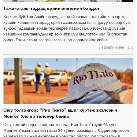
Тажикстаны гадаад өрийн өнөөгийн байдал
Хөгжиж буй Төв Азийн орнуудын эдийн засаг тэлэхийн хэрээр төв,
хувийн хэвшлийн гадаад өрийн хэмжээ жам ёсны дагуу өссөөр буй.
Үүнээс гадаадын өрийн төрлөөрөө Казахстан, Узбекстанд хувийн
хэвшлийн компаниудын өр зонхилж буй онцлогтой бол Киргизстан
болон Тажикстанд засгийн газрын өр давамгайлж байна.
3 өдрийн өмнө
5
Оюу толгойгоос “Рио Тинто” ашиг хүртэж эхэлсэн ч
Монгол Улс өр төлсөөр байна
Оюу толгой ордыг ашиглах төсөлд “Рио Тинто” групп 66 хувь,
Монгол Улсын Засгийн газар 34 хувийг эзэмшдэг. Хэдийгээр төсөл
хэрэгжээд 17 жил өнгөрсөн ч хоёр тал ойлголцолд хүрээгүй л