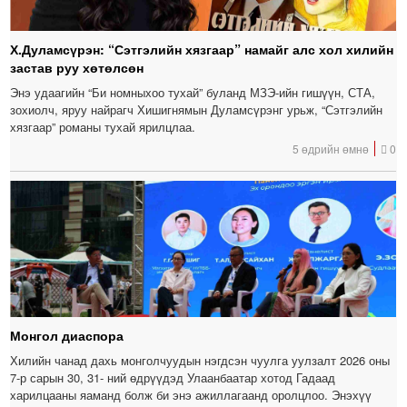
Х.Дуламсүрэн: “Сэтгэлийн хязгаар” намайг алс хол хилийн
застав руу хөтөлсөн
Энэ удаагийн “Би номныхоо тухай” буланд МЗЭ-ийн гишүүн, СТА,
зохиолч, яруу найрагч Хишигнямын Дуламсүрэнг урьж, “Сэтгэлийн
хязгаар” романы тухай ярилцлаа.
5 өдрийн өмнө
0
Монгол диаспора
Хилийн чанад дахь монголчуудын нэгдсэн чуулга уулзалт 2026 оны
7-р сарын 30, 31- ний өдрүүдэд Улаанбаатар хотод Гадаад
харилцааны яаманд болж би энэ ажиллагаанд оролцлоо. Энэхүү