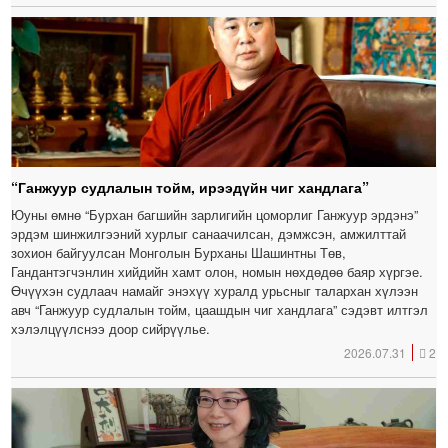
“Ганжуур судлалын тойм, ирээдүйн чиг хандлага”
Юуны өмнө “Бурхан багшийн зарлигийн цоморлиг Ганжуур эрдэнэ”
эрдэм шинжилгээний хурлыг санаачилсан, дэмжсэн, амжилттай
зохион байгуулсан Монголын Бурханы Шашинтны Төв,
Гандантэгчэнлин хийдийн хамт олон, номын нөхдөдөө баяр хүргэе.
Өчүүхэн судлаач намайг энэхүү хуралд урьсныг талархан хүлээн
авч “Ганжуур судлалын тойм, цаашдын чиг хандлага” сэдэвт илтгэл
хэлэлцүүлснээ доор сийрүүлье.
2026.07.31
2