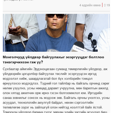
4 өдрийн өмнө
19
Монголчууд үйлдвэр байгуулахыг эсэргүүцдэг болтлоо
тэнэгэрчихсэн гэж үү?
Сүхбаатар аймгийн Эрдэнэцагаан суманд төмөрлөгийн үйлдвэр, аж
үйлдвэрийн цогцолбор байгуулах төслийг эсэргүүцсэн иргэд
мэдээлэл хийж, шаардлагатай бол бүх хэлбэрийн тэмцэл
өрнүүлэхээ мэдэгдлээ. Тэдний гол тайлбар нь байгаль орчинд сөрөг
нөлөө үзүүлнэ, усны нөөцөд дарамт учруулна, мөн барилгын ажилд
олон хятад ажилчин орж ирнэ гэсэн болгоомжлол юм. Иргэдийн
санаа зовнилыг сонсох нь мэдээж зөв. Байгаль орчны үнэлгээ, усны
асуудал, технологийн аюулгүй байдал, нөхөн сэргээлтийн
төлөвлөгөө зэрэг нь зайлшгүй олон нийтэд нээлттэй байх ёстой.
Томоохон үйлдвэр барина гэдэг зөвхөн эдийн засгийн асуудал биш,