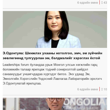
6 өдрийн өмнө
43
Э.Одонтуяа: Шинжлэх ухааны нотолгоо, эмч, эм зүйчийн
зөвлөгөөнд тулгуурлан эм, бэлдмэлийг хэрэглэх ёстой
Leaderships forum буландаа урьж Монгол улсын хөгжлийн гарц
боломжийн талаар ярилцаж тэдний сонирхолтой шийдэл
санаануудыг уншигчдадаа хүргэдэг билээ. Энэ удаад Эм,
Эмнэлгийн Хэрэгслийн Үндэсний Лавлагаа Лабораторийн эрхлэгч
Э.Одонтуяатай ярилцлаа.
6 өдрийн өмнө
10