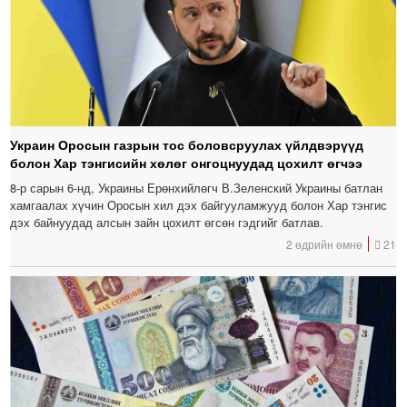
Украин Оросын газрын тос боловсруулах үйлдвэрүүд
болон Хар тэнгисийн хөлөг онгоцнуудад цохилт өгчээ
8-р сарын 6-нд, Украины Ерөнхийлөгч В.Зеленский Украины батлан ​​
хамгаалах хүчин Оросын хил дэх байгууламжууд болон Хар тэнгис
дэх байнуудад алсын зайн цохилт өгсөн гэдгийг батлав.
2 өдрийн өмнө
21