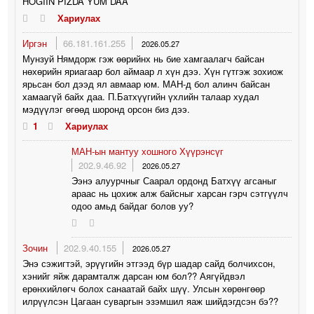
HOGIIN PIZDA YUM DAA
Хариулах
Иргэн
66.181.161.255
2026.05.27
Мунзуй Нямдорж гэж өөрийнх нь бие хамгаалагч байсан
нөхөрийн яриагаар бол аймаар л хүн дээ. Хүн гүтгэж зохиож
ярьсан бол дээд ял авмаар юм. МАН-д бол алинч байсан
хамаагүй байх даа. П.Батхүүгийн үхлийн талаар худал
мэдүүлэг өгөөд шоронд орсон биз дээ.
1
Хариулах
МАН-ын мантуу хошного Хүүрэнсүг
202.9.46.92
2026.05.27
Ээнэ алуурчныг Саарал ордонд Батхүү агсаныг
араас нь цохиж алж байсныг харсан гэрч сэтгүүлч
одоо амьд байдаг болов уу?
Зочин
202.9.40.155
2026.05.27
Энэ сэжигтэй, эрүүгийн этгээд бүр шадар сайд болчихсон,
хэнийг яйж дарамталж дарсан юм бол?? Аягүйдвэл
ерөнхийлөгч болох санаатай байх шүү. Улсын хөрөнгөөр
илрүүлсэн Цагаан суваргын эзэмшил яаж шийдэгдсэн бэ??