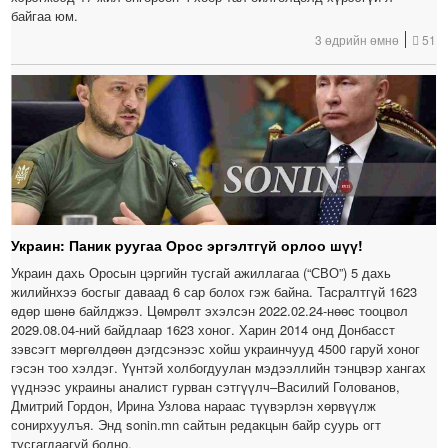
байгаа юм.
3 өдрийн өмнө
51
Украин: Паник руугаа Орос эргэлтгүй орлоо шүү!
Украин дахь Оросын цэргийн тусгай ажиллагаа (“СВО”) 5 дахь
жилийнхээ босгыг даваад 6 сар болох гэж байна. Тасралтгүй 1623
өдөр шөнө байлджээ. Цөмрөлт эхэлсэн 2022.02.24-нөөс тооцвол
2029.08.04-ний байдлаар 1623 хоног. Харин 2014 онд Донбасст
зэвсэгт мөргөлдөөн дэгдсэнээс хойш украинчууд 4500 гаруй хоног
гэсэн тоо хэлдэг. Үүнтэй холбогдуулан мэдээллийн тэнцвэр хангах
үүднээс украины аналист гурван сэтгүүлч–Василий Голованов,
Дмитрий Гордон, Ирина Узлова нараас түүвэрлэн хөрвүүлж
сонирхуулъя. Энд sonin.mn сайтын редакцын байр суурь огт
тусгагдаагүй болно.