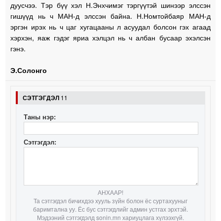
дуусчээ. Тэр бүү хэл Н.Энхчимэг тэргүүтэй шинээр элссэн
гишүүд нь ч МАН-д элссэн байна. Н.Номтойбаяр МАН-д
эргэн ирэх нь ч цаг хугацааны л асуудал болсон гэх агаад
хэрхэн, яаж гэдэг яриа хэлцэл нь ч албан бусаар эхэлсэн
гэнэ.
Э.Солонго
СЭТГЭГДЭЛ
11
Таны нэр:
Сэтгэгдэл:
АНХААР!
Та сэтгэгдэл бичихдээ хууль зүйн болон ёс суртахууныг
баримтална уу. Ёс бус сэтгэгдлийг админ устгах эрхтэй.
Мэдээний сэтгэгдэлд sonin.mn хариуцлага хүлээхгүй.