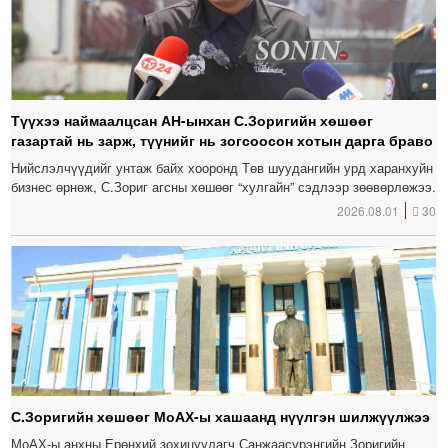
Түүхээ наймаалцсан АН-ынхан С.Зоригийн хөшөөг
газартай нь зарж, түүнийг нь зогсоосон хотын дарга браво
Нийслэлчүүдийг унтаж байх хооронд Төв шуудангийн урд харанхуйн
бизнес өрнөж, С.Зориг агсны хөшөөг “хулгайн” сэдлээр зөөвөрлөжээ.
2026.08.01
30
С.Зоригийн хөшөөг МоАХ-ы хашаанд нүүлгэн шилжүүлжээ
МоАХ-ы анхны Ерөнхий зохицуулагч Санжаасүрэнгийн Зоригийн