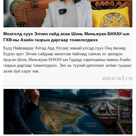
Монголд суух Элчин сайд асан Шэнь Миньжуан БНХАУ-ын
ГХЯ-ны Азийн газрын даргаар томилогджээ
Бүгд Найрамдах Хятад Ард Улсаас манай улсад суух Онц бөгөөд
Бүрэн эрхт Элчин сайдаар ажиллаж байгаад саяхан эх орондоо
буцсан Шэнь Миньжуан БНХАУ-ын Гадаад харилцааны яамны Азийн
газрын даргаар томилогджээ. Энэ нь түүний дипломат албан тушаал
ахиж буй хэрэг юм.
2026.07.30
16