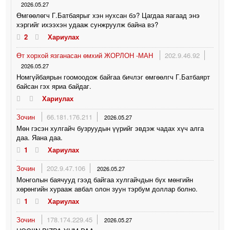
2026.05.27
Өмгөөлөгч Г.Батбаярыг хэн нухсан бэ? Цагдаа яагаад энэ
хэргийг ихээхэн удааж сунжруулж байна вэ?
2
Хариулах
Өт хорхой язганасан өмхий ЖОРЛОН -МАН
202.9.46.92
2026.05.27
Номгүйбаярын гоомоодож байгаа бичлэг өмгөөлгч Г.Батбаярт
байсан гэх яриа байдаг.
Хариулах
Зочин
66.181.176.211
2026.05.27
Мөн гэсэн хулгайч бузруудын үүрийг эвдэж чадах хүч алга
даа. Яана даа.
1
Хариулах
Зочин
202.9.47.106
2026.05.27
Монголын баячууд гээд байгаа хулгайчдын бүх мөнгийн
хөрөнгийн хурааж авбал олон зуун тэрбум доллар болно.
1
Хариулах
Зочин
178.174.229.45
2026.05.27