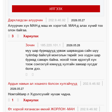
ИЛГЭЭХ
Дархлагдсан алуурчин
202.9.46.92
2026.05.27
Алуурчин хүн МАН-д маш их хэрэгтэй. МАН-д алах хүний тоо
олон байгаа.
3
Хариулах
Зочин
185.220.101.1
2026.05.28
муу шар буриадууд урваж шарвахдаа сайн шүү
туйлбар байхгүй монголын төрийг энэ хэдэн шар
буриад самарч байна. нохой тоож идэхгүй хүн
тоож сонгохгүй юмнууд хулгайн замаар хусдаг
болж дээ.
Ардын намын ал хошного болсон хулгайчууд
202.9.46.92
2026.05.27
Номтойбаяр л Хүрэлсүхийг нухаж чадна.
1
Хариулах
Өт хорхой язганасан өмхий ЖОРЛОН -МАН
202.9.46.92