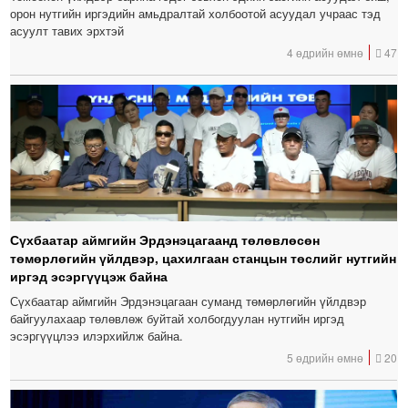
орон нутгийн иргэдийн амьдралтай холбоотой асуудал учраас тэд
асуулт тавих эрхтэй
4 өдрийн өмнө
47
Сүхбаатар аймгийн Эрдэнэцагаанд төлөвлөсөн
төмөрлөгийн үйлдвэр, цахилгаан станцын төслийг нутгийн
иргэд эсэргүүцэж байна
Сүхбаатар аймгийн Эрдэнэцагаан суманд төмөрлөгийн үйлдвэр
байгуулахаар төлөвлөж буйтай холбогдуулан нутгийн иргэд
эсэргүүцлээ илэрхийлж байна.
5 өдрийн өмнө
20