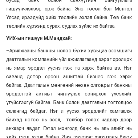
бусад банк болон санхүүгийн байгууллага
гишүүнчлэлээр
орж байна. Энэ төсөл бол Монгол
Улсад ирээдүйд хийх төслийн эхлэл байна. Төв банк
төслийн хүрээнд сурах, судлах зүйлс их байгаа.
УИХ-ын гишүүн М.Мандхай:
–
Арилжааны
банкны нөлөө бүхий хувьцаа эзэмшигч
даатгалын компанийн үйл ажиллагаанд зэрэг оролцох
нь ямар эрсдэл үүснэ гэж та харж байгаа вэ. Нэг
саванд дотор орсон ашигтай бизнес гэж харж
байгаа. Даатгалын мөнгөний нөхөн олговрыг банкны
эрсдэлтэй активт чиглүүлэх сонирхол үүсэхийг
үгүйсгэхгүй байгаа. Банк болон даатгалын тогтолцоо
салангид байдаг. Нэг л үүсэх эрсдэлийг хамгаалж
байхад нөгөө нь зээл, төлбөр төлөх чадвар дээр
анхаарч явдаг. Гэтэл монголд банк нь аль алийг нь
хийх гээд үзэж байна. Энэ дээрээс хэрэглэгч буюу