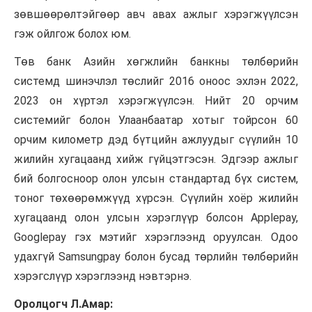
зөвшөөрөлтэйгөөр
авч авах ажлыг хэрэгжүүлсэн
гэж ойлгож болох юм.
Төв банк Азийн хөгжлийн банкны төлбөрийн
системд шинэчлэл төслийг 2016 оноос эхлэн 2022,
2023 он хүртэл хэрэгжүүлсэн. Нийт 20 орчим
системийг
болон Улаанбаатар хотыг тойрсон 60
орчим километр дэд бүтцийн ажлуудыг сүүлийн 10
жилийн хугацаанд хийж гүйцэтгэсэн. Эдгээр ажлыг
бий болгосноор олон улсын стандартад бүх систем,
тоног төхөөрөмжүүд хүрсэн. Сүүлийн хоёр жилийн
хугацаанд олон улсын
хэрэглүүр
болсон Applepay,
Googlepay гэх мэтийг хэрэглээнд оруулсан. Одоо
удахгүй Samsungpay болон бусад төрлийн төлбөрийн
хэрэгслүүр
хэрэглээнд нэвтэрнэ.
Оролцогч Л.Амар: