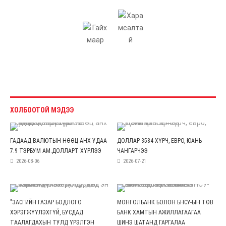
ХОЛБООТОЙ МЭДЭЭ
ГАДААД ВАЛЮТЫН НӨӨЦ АНХ УДАА
ДОЛЛАР 3584 ХҮРЧ, ЕВРО, ЮАНЬ
7.9 ТЭРБУМ АМ.ДОЛЛАРТ ХҮРЛЭЭ
ЧАНГАРЧЭЭ
2026-08-06
2026-07-21
"ЗАСГИЙН ГАЗАР БОДЛОГО
МОНГОЛБАНК БОЛОН БНСУ-ЫН ТӨВ
ХЭРЭГЖҮҮЛЭХГҮЙ, БУСДАД
БАНК ХАМТЫН АЖИЛЛАГААГАА
ТААЛАГДАХЫН ТУЛД ҮРЭЛГЭН
ШИНЭ ШАТАНД ГАРГАЛАА