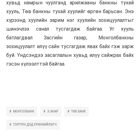
хувьд намрын чуулганд арилжааны банкны тухай
хууль, Төв банкны тухай хуулийг өргөн барьсан. Энэ
хүрээнд хуулийн зарим нэг хуулийн зохицуулалтыг
шинэчлэх санал тусгагдаж байгаа. Уг хууль
батлагдвал Засгийн газар, Монголбанкны
зохицуулалт илүү сайн тусгагдаж явах байх гэж харж
буй. Үндсэндээ засаглалын хувьд илүү сайжрах байх
гэсэн хүлээлттэй байгаа.
МОНГОЛБАНК
Э.АНАР
ТӨВ БАНК
ТЭРГҮҮН ДЭД ЕРӨНХИЙЛӨГЧ