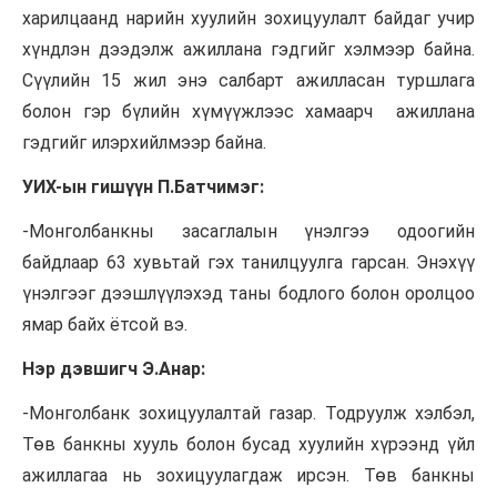
харилцаанд нарийн хуулийн зохицуулалт байдаг учир
хүндлэн дээдэлж ажиллана гэдгийг хэлмээр байна.
Сүүлийн 15 жил энэ салбарт ажилласан туршлага
болон гэр бүлийн хүмүүжлээс хамаарч ажиллана
гэдгийг илэрхийлмээр байна.
УИХ-ын гишүүн П.Батчимэг:
-Монголбанкны засаглалын үнэлгээ одоогийн
байдлаар 63 хувьтай гэх танилцуулга гарсан. Энэхүү
үнэлгээг дээшлүүлэхэд таны бодлого болон оролцоо
ямар байх ётсой вэ.
Нэр дэвшигч Э.Анар:
-Монголбанк зохицуулалтай газар. Тодруулж хэлбэл,
Төв банкны хууль болон бусад хуулийн хүрээнд үйл
ажиллагаа нь зохицуулагдаж ирсэн. Төв банкны