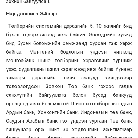
зохион байгуулсан.
Нэр дэвшигч Э.Анар:
-Төлбөрийн системийн дараагийн 5, 10 жилийг бид
бүхэн тодорхойлоод явж байгаа. Өнөөдрийн хувьд
бид бүхэн боломжийн хэмжээнд хүрсэн гэж харж
байгаа. Мөнгөний бодлогын үндсэн чиглэлд
Монголбанк шинэ төлбөрийн хэрэгслийг туршиж
үзэх, судалгааны ажил хэрэгжээд явж байгаа. Үүнээс
хамаарч дараагийн шинэ ажлууд хийгдэхээр
төлөвлөгдсөн. Зөвхөн Төв банк гэхээс гадна
санхүүгийн байгууллага болон бусад банкууд
оролцоод явах боломжтой. Шинэ хөтөлбөрт хятадын
Ардын банк,
Хонконгийн
банк, Индонезын төв банк,
Саудын Арабын банк гэх үндсэн зургаан Төв банк
гишүүнээр орж нийт 30 хөдлөнгийн ажиглагчаар