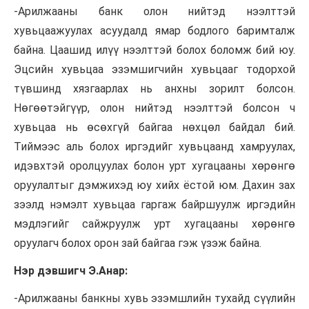
-Арилжааны банк олон нийтэд нээлттэй
хувьцаажуулах
асуудалд ямар бодлого баримталж
байна. Цаашид илүү нээлттэй болох боломж бий юу.
Эцсийн хувьцаа
эзэмшигчийн
хувьцааг тодорхой
түвшинд хязгаарлах нь анхны зорилт болсон.
Нөгөөтэйгүүр, олон нийтэд нээлттэй болсон ч
хувьцаа нь өсөхгүй байгаа нөхцөл байдал бий.
Тиймээс аль болох иргэдийг хувьцаанд хамруулах,
идэвхтэй оролцуулах болон урт хугацааны хөрөнгө
оруулалтыг дэмжихэд юу хийх ёстой юм. Дахин зах
зээлд нэмэлт хувьцаа гаргаж байршуулж иргэдийн
мэдлэгийг сайжруулж урт хугацааны хөрөнгө
оруулагч болох орон зай байгаа гэж үзэж байна.
Нэр дэвшигч Э.Анар:
-Арилжааны банкны хувь эзэмшлийн тухайд сүүлийн