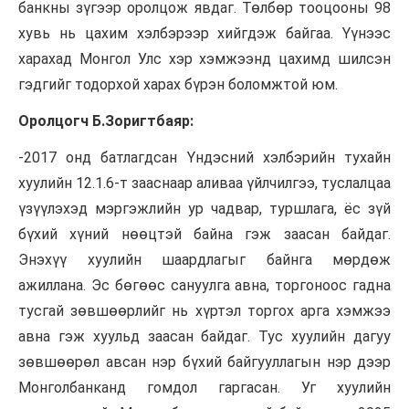
банкны зүгээр оролцож явдаг. Төлбөр тооцооны 98
хувь нь цахим хэлбэрээр хийгдэж байгаа. Үүнээс
харахад Монгол Улс хэр хэмжээнд цахимд шилсэн
гэдгийг тодорхой харах бүрэн боломжтой юм.
Оролцогч Б.Зоригтбаяр:
-2017 онд батлагдсан Үндэсний хэлбэрийн тухайн
хуулийн 12.1.6-т зааснаар аливаа үйлчилгээ, туслалцаа
үзүүлэхэд мэргэжлийн ур чадвар, туршлага, ёс зүй
бүхий хүний нөөцтэй байна гэж заасан байдаг.
Энэхүү хуулийн шаардлагыг байнга мөрдөж
ажиллана. Эс бөгөөс сануулга авна, торгоноос гадна
тусгай зөвшөөрлийг нь хүртэл торгох арга хэмжээ
авна гэж хуульд заасан байдаг. Тус хуулийн дагуу
зөвшөөрөл авсан нэр бүхий байгууллагын нэр дээр
Монголбанканд
гомдол гаргасан. Уг хуулийн