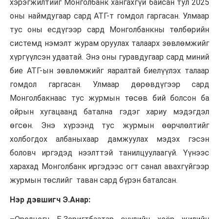
хэрэгжилтийг
Монголбанк
хангахгүй байсан тул 2025
оны наймдугаар сард АТГ-т гомдол гаргасан. Улмаар
тус оны есдүгээр сард
Монголбанкны
төлбөрийн
системд нэмэлт журам оруулах талаарх зөвлөмжийг
хүргүүлсэн удаатай. Энэ оны гуравдугаар сард миний
бие АТГ-ын зөвлөмжийг яаралтай биелүүлэх талаар
гомдол гаргасан. Улмаар дөрөвдүгээр сард
Монголбакнаас
тус журмын төсөв бий болсон ба
ойрын хугацаанд батална гэдэг хариу мэдэгдэл
өгсөн. Энэ хүрээнд тус журмын өөрчлөлтийг
холбогдох албаныхаар дамжуулах мэдэх гэсэн
боловч иргэдэд нээлттэй танилцуулаагүй. Үүнээс
харахад
Монголбанк
иргэдээс огт санал авахгүйгээр
журмын төслийг таван сард бүрэн баталсан.
Нэр дэвшигч Э.Анар: