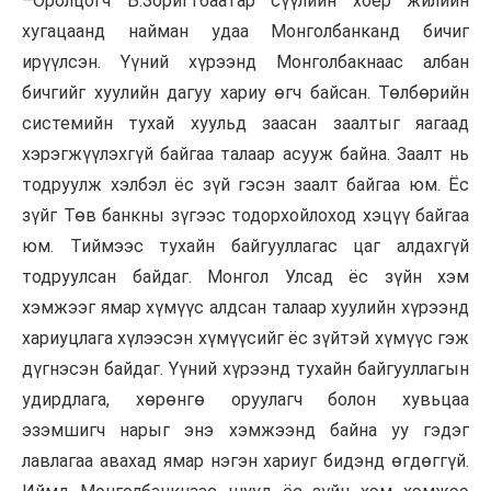
–
Оролцогч
Б.Зоригтбаатар сүүлийн хоёр жилийн
хугацаанд найман удаа
Монголбанканд
бичиг
ирүүлсэн. Үүний хүрээнд
Монголбакнаас
албан
бичгийг хуулийн дагуу хариу өгч байсан. Төлбөрийн
системийн тухай хуульд заасан заалтыг яагаад
хэрэгжүүлэхгүй байгаа талаар асууж байна. Заалт нь
тодруулж хэлбэл ёс зүй гэсэн заалт байгаа юм. Ёс
зүйг Төв банкны зүгээс тодорхойлоход хэцүү байгаа
юм. Тиймээс тухайн
байгууллагас
цаг алдахгүй
тодруулсан байдаг. Монгол Улсад ёс зүйн хэм
хэмжээг ямар хүмүүс алдсан талаар хуулийн хүрээнд
хариуцлага хүлээсэн хүмүүсийг ёс зүйтэй хүмүүс гэж
дүгнэсэн байдаг. Үүний хүрээнд тухайн байгууллагын
удирдлага, хөрөнгө оруулагч болон хувьцаа
эзэмшигч нарыг энэ хэмжээнд байна уу гэдэг
лавлагаа авахад ямар нэгэн хариуг бидэнд өгдөггүй.