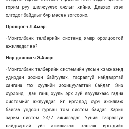
горим руу шилжүүлэх ажлыг хийнэ. Давхар зээл
олгодог байдлыг бүр мөсөн зогсооно.
Оролцогч Л.Амар:
-Монголбанк төлбөрийн системд ямар оролцоотой
ажилладаг вэ?
Нэр дэвшигч Э.Анар:
-Монголбанк төлбөрийн системийн улсын хэмжээнд
удирдан зохион байгуулах, тасралгүй найдвартай
хангана гэх хуулийн зохицуулалтай байдаг. Энэ
хүрээнд дан ганц хууль эрх зүй явуулахаас гадна
системийг ажлуулдаг. Яг иргэдэд хүрч ажиллаж
байгаа үндсэн гурван том систем байдаг. Харин
зарим систем 24/7 ажилладаг. Үүний тасралгүй
найдвартай үйл ажиллагааг хангаж иргэдийн