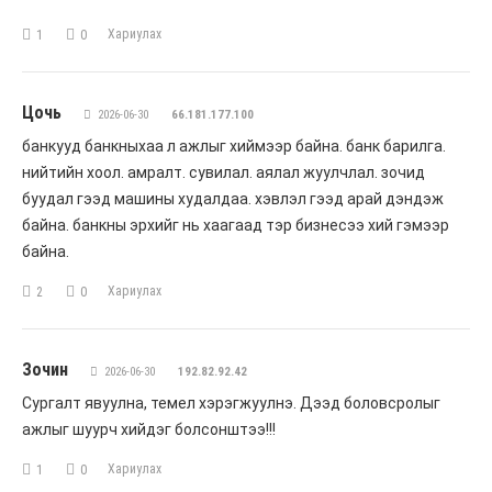
Хариулах
1
0
Цочь
2026-06-30
66.181.177.100
банкууд банкныхаа л ажлыг хиймээр байна. банк барилга.
нийтийн хоол. амралт. сувилал. аялал жуулчлал. зочид
буудал гээд машины худалдаа. хэвлэл гээд арай дэндэж
байна. банкны эрхийг нь хаагаад тэр бизнесээ хий гэмээр
байна.
Хариулах
2
0
Зочин
2026-06-30
192.82.92.42
Сургалт явуулна, темел хэрэгжуулнэ. Дээд боловсролыг
ажлыг шуурч хийдэг болсонштээ!!!
Хариулах
1
0