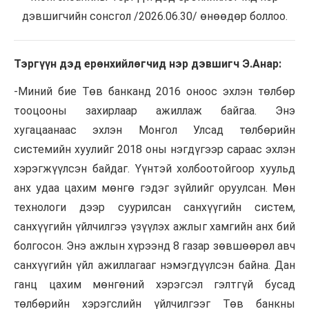
дэвшигчийн сонсгол /2026.06.30/ өнөөдөр боллоо.
Тэргүүн дэд ерөнхийлөгчид нэр дэвшигч Э.Анар:
-Миний бие Төв банканд 2016 оноос эхлэн төлбөр
тооцооны захирлаар ажиллаж байгаа. Энэ
хугацаанаас эхлэн Монгол Улсад төлбөрийн
системийн хуулийг 2018 оны нэгдүгээр сараас эхлэн
хэрэгжүүлсэн байдаг. Үүнтэй холбоотойгоор хуульд
анх удаа цахим мөнгө гэдэг зүйлийг оруулсан. Мөн
технологи дээр суурилсан санхүүгийн систем,
санхүүгийн үйлчилгээ үзүүлэх ажлыг хамгийн анх бий
болгосон. Энэ ажлын хүрээнд 8 газар зөвшөөрөл авч
санхүүгийн үйл ажиллагааг нэмэгдүүлсэн байна. Дан
ганц цахим мөнгөний хэрэгсэл гэлтгүй бусад
төлбөрийн хэрэгслийн үйлчилгээг Төв банкны