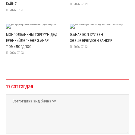
БАЙНА"
2026-07-09
2026-07-21
МОНГОЛБАНКНЫ ТЭРГҮҮН ДЭД
Э.АНАР БОЛ ХҮЛЭЭН
ЕРӨНХИЙЛӨГЧӨӨР Э.АНАР
ЗӨВШӨӨРӨГДСӨН БАНКИР
ТОМИЛОГДЛОО
2026-07-02
2026-07-03
17 СЭТГЭГДЭЛ