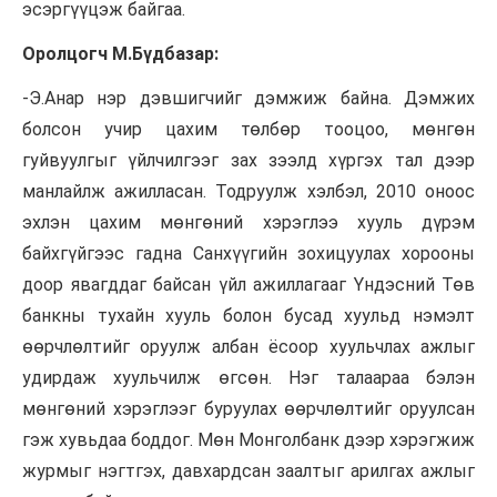
эсэргүүцэж байгаа.
Оролцогч М.Бүдбазар:
-Э.Анар нэр дэвшигчийг дэмжиж байна. Дэмжих
болсон учир цахим төлбөр тооцоо, мөнгөн
гуйвуулгыг үйлчилгээг зах зээлд хүргэх тал дээр
манлайлж ажилласан. Тодруулж хэлбэл, 2010 оноос
эхлэн цахим мөнгөний хэрэглээ хууль дүрэм
байхгүйгээс гадна Санхүүгийн зохицуулах хорооны
доор явагддаг байсан үйл ажиллагааг Үндэсний Төв
банкны тухайн хууль болон бусад хуульд нэмэлт
өөрчлөлтийг оруулж албан ёсоор хуульчлах ажлыг
удирдаж хуульчилж өгсөн. Нэг талаараа бэлэн
мөнгөний хэрэглээг буруулах өөрчлөлтийг оруулсан
гэж хувьдаа боддог. Мөн Монголбанк дээр хэрэгжиж
журмыг нэгтгэх, давхардсан заалтыг арилгах ажлыг