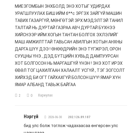
МИЕЭГОМБЫН ЭНХБОЛД ЭНЭ ХОТЫГ УДИРДАХ
УРАГШЛУУЛАХ БИШ ИЙМ б**с ЭРГЭХ ЗАЙГҮЙ МАШИН
ТАВИХ ГАЗАРГҮЙ, МӨНГӨТЭЙ ЭРХ МЭДЭЛТЭЙ ТАНИЛ
ТАЛТАЙ НЬ ДУРТАЙ ГАЗРАА АВЧ ДУРТАЙ БҮХНЭЭ
ХИЙСНЭЭР ИЙМ ХОГЫН ТАНТАН БОЛГОХ ЭХЛЭЛИЙГ
МАШ АМЖИЛТТАЙ ТАВЬСАН АВИЛГЫН ХОТЫН АНХНЫ
ДАРГА ШҮҮ ДЭЭ ! ӨНӨӨДРИЙН ЭНЭ ТҮГЖРЭЛ, ОРОН
СУУЦНЫ ҮНЭ , ДЭД БҮТЦИЙН ХУВЬД ДАМПУУРСАН
ХОТ БОЛГОСОН НЬ МАРГАШГҮЙ ҮНЭН ! ЭНЭ ХОТ ИРЭХ
ӨВӨЛ ТОГ ЦАХИЛГААН ХАЛААЛТ УСГҮЙ , ТЭГ ЗОГСОЛТ
ХИЙХЭД БИ ОГТ ГАЙХАХГҮЙ БОЛСОН ШҮҮ! ЯМАР ХҮН
ЯМАР АЛБАНД ТАВЬЖ БАЙГАА
Хариулах
2
0
Нэргүй
2026-06-30
202.126.89.187
бид улс болж тоглож чадахаасаа өнгөрсөн улс
цаашдааа