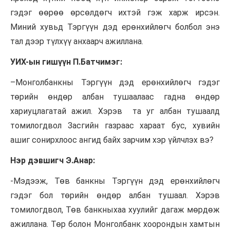
гэдэг өөрөө өрсөлдөгч ихтэй гэж харж ирсэн.
Миний хувьд Тэргүүн дэд ерөнхийлөгч
болбол
энэ
тал дээр
түлхүү
анхаарч ажиллана.
УИХ-ын гишүүн П.Батчимэг:
–
Монголбанкны
Тэргүүн дэд ерөнхийлөгч гэдэг
төрийн өндөр албан тушаалаас гадна өндөр
хариуцлагатай ажил. Хэрэв та уг албан тушаалд
томилогдвол Засгийн газраас хараат бус, хувийн
ашиг
сонирхлоос
ангид байх зарчим хэр үйлчлэх вэ?
Нэр дэвшигч Э.Анар:
-Мэдээж, Төв банкны Тэргүүн дэд ерөнхийлөгч
гэдэг бол төрийн өндөр албан тушаал. Хэрэв
томилогдвол, Төв банкныхаа хуулийг дагаж мөрдөж
ажиллана. Төр болон Монголбанк хоорондын хамтын