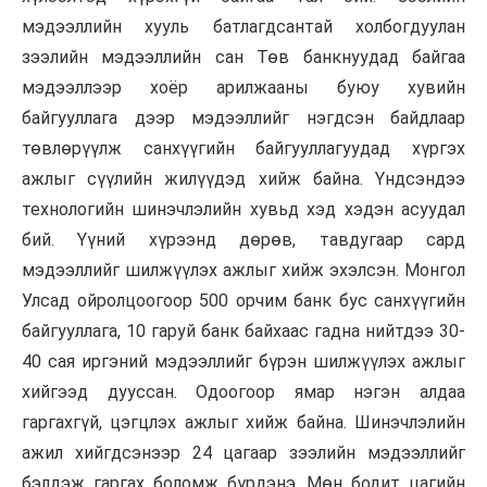
мэдээллийн хууль батлагдсантай холбогдуулан
зээлийн
мэдээллийн
сан Төв
банкнуудад
байгаа
мэдээллээр хоёр арилжааны буюу хувийн
байгууллага дээр мэдээллийг нэгдсэн байдлаар
төвлөрүүлж санхүүгийн байгууллагуудад хүргэх
ажлыг сүүлийн жилүүдэд хийж байна. Үндсэндээ
технологийн шинэчлэлийн хувьд хэд хэдэн асуудал
бий. Үүний хүрээнд дөрөв, тавдугаар сард
мэдээллийг шилжүүлэх ажлыг хийж эхэлсэн. Монгол
Улсад ойролцоогоор 500 орчим банк бус санхүүгийн
байгууллага, 10 гаруй банк байхаас гадна нийтдээ 30-
40 сая иргэний мэдээллийг бүрэн шилжүүлэх ажлыг
хийгээд дууссан. Одоогоор ямар нэгэн алдаа
гаргахгүй, цэгцлэх ажлыг хийж байна. Шинэчлэлийн
ажил
хийгдсэнээр
24 цагаар зээлийн мэдээллийг
бэлдэж гаргах боломж бүрдэнэ. Мөн бодит цагийн