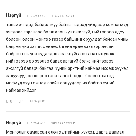
Нэргүй
2026-06-30
118.221.147.99
танай хятдад байдал муу байна. гадаад үйлдвэр компаниуд
хятдаас гарснаас болж олон хүн ажилгүй, нийтээрээ ядуу
болсон. олсон мөнгөө газар байшинд оруулдаг байсан чинь
байрны үнэ хэт өссөнөөс бөөнөөрөө зээлээр авсан
байрных нь үнэ худалдан авагчгүйгээс гэнэт их унаж
нийтээрээ өр зээлээ барах аргагүй болж. нийтээрээ
ажилгүй баларч байгаа. хүний эрхтний наймаа ихсэж хүүхэд
залуучууд олноороо гэнэт алга болдог болсон. хятад
мафиуд зүүн өмнөд азийн орнуудаар их байгаа хүний
наймаа хийдэг
Хариулах
0
1
Нэргүй
2026-06-30
103.229.123.141
Монголыг самарсан өлөн хулгайчын хүүхэд дарга даамал