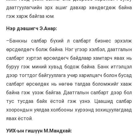
даатгуулагчийн эрх ашиг давхар хөндөгдөж байна
гэж харж байгаа юм.
Нэр дэвшигч Э.Анар:
–
Банкны
салбар бүхий л салбарт бизнес
эрхэлж
өрсдөлдөгч болж байна. Нэг үгээр хэлбэл, даатгалын
салбарт хүртэл өрсөлдөгч байдлаар хамтарч явах нь
буруу гэж миний хувьд бодож байна. Банк итгэлцэл
дээр тогтдог байгууллага учир харилцагч болон бусад
салбарт өрсөлдөх нь нөгөө талдаа боломжийг хааж
байна гэж үзэж байгаа. Даатгалын салбарт дээр бол
тус тусдаа байх ёстой гэж үзнэ. Цаашид салбар
хоорондын уялдаа холбооны хүрээнд зохицуулагдаад
явах ёстой.
УИХ-ын гишүүн М.Мандхай: