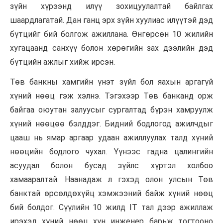
зүйн хүрээнд илүү зохицуулалтай байлгах
шаардлагатай. Дан ганц эрх зүйн хуулиас илүүтэй дэд
бүтцийг бий болгож ажиллана. Өнгөрсөн 10 жилийн
хугацаанд санхүү болон хөрөгийн зах дээлийн дэд
бүтцийн ажлыг хийж ирсэн.
Төв банкны хамгийн үнэт зүйл бол яахын аргагүй
хүний нөөц гэж хэлнэ. Тэгэхээр Төв банканд орж
байгаа оюутан залуусыг сургалтад бүрэн хамруулж
хүний нөөцөө бэлддэг. Бидний бодлогод ажилчдыг
цааш нь ямар аргаар удаан ажиллуулах талд хүний
нөөцийн бодлого чухал. Үүнээс гадна цалингийн
асуудал болон бусад зүйлс хүртэл холбоо
хамааралтай. Наанадаж л гэхэд олон улсын Төв
банктай өрсөлдөхүйц хэмжээний байж хүний нөөц
бий болдог. Сүүлийн 10 жилд IT тал дээр ажиллаж
ирэхэд хүний нөөц хүн инженер барьж тогтооно