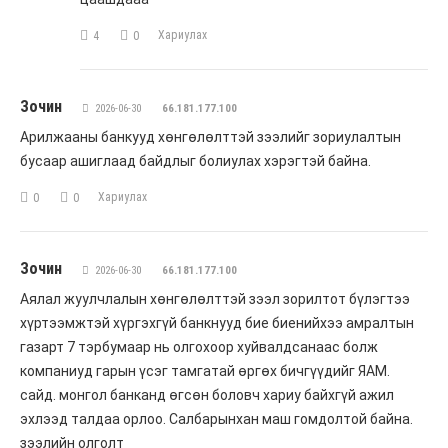
Хариулах
4
0
Зочин
2026-06-30
66.181.177.100
Арилжааны банкууд хөнгөлөлттэй зээлийг зориулалтын
бусаар ашиглаад байдлыг болиулах хэрэгтэй байна.
Хариулах
0
0
Зочин
2026-06-30
66.181.177.100
Аялал жуулчлалын хөнгөлөлттэй зээл зорилтот бүлэгтээ
хүртээмжтэй хүргэхгүй банкнууд бие биенийхээ амралтын
газарт 7 тэрбумаар нь олгохоор хуйвалдсанаас болж
компаниуд гарын үсэг тамгатай өргөх бичгүүдийг ЯАМ.
сайд. монгол банканд өгсөн боловч хариу байхгүй ажил
эхлээд талдаа орлоо. Салбарынхан маш гомдолтой байна.
зээлийн олголт