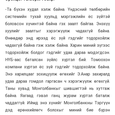
-Та бүхэн худал хэлж байна. Үндэсний төлбөрийн
системийн тухай хуульд мэргэжлийн ёс зүйтэй
боловсон хүчинтэй байна гэх заалт байгаа. Энэхүү
хуулийг заалтыг хэрэгжүүлж чадахгүй байна.
Өнөөдөр энд ирээд ёс зүй гэдгийг тодорхойлж
чадахгүй байна гэж хэлж байна. Харин миний зүгээс
тодорхойлж болдог гэдгийг удаа дараа мэдэгдсэн.
НҮБ-аас баталсан зүйлс хүртэл бий. Томоохон
компани хүртэл ёс зүй гэдгийг тодорхойлж байна.
Энэ харилцааг зохицуулж өгөхийг Э.Анар захиралд
удаа дараа гомдол гаргасан ч хэрэгжүүлж өгөхгүй.
Таны хувьд
Монголбанкыг
шившигтэй нь хутгаж
байна. Яагаад гэвэл ганц журам хүртэл баталж
чаддаггүй. Иймд энэ хүнийг
Монголбанкны
Тэргүүн
дэд ерөнхийлөгч болохыг миний бие бүрэн