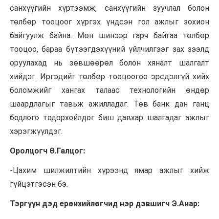
санхүүгийн хүртээмж, санхүүгийн зуучлал болон
төлбөр тооцоог хүргэх үндсэн гол ажлыг зохион
байгуулж байна. Мөн шинээр гарч байгаа төлбөр
тооцоо, бараа бүтээгдэхүүний үйлчилгээг зах зээлд
оруулахад нь зөвшөөрөл болон хяналт шалгалт
хийдэг. Иргэдийг төлбөр тооцоогоо эрсдэлгүй хийх
боломжийг хангах талаас технологийн өндөр
шаардлагыг тавьж ажилладаг. Төв банк дан ганц
бодлого тодорхойлдог биш давхар шалгадаг ажлыг
хэрэгжүүлдэг.
Оролцогч Ө.Галцог:
-Цахим шилжилтийн хүрээнд ямар ажлыг хийж
гүйцэтгэсэн бэ.
Тэргүүн дэд ерөнхийлөгчид нэр дэвшигч Э.Анар: