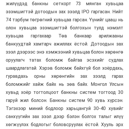
жилүүдэд банкны сеткорт 73 мянган хувьцаа
эзэмшигтэй дотоодын зах зээлд IPO гаргасан. Нийт
74 тэрбум төгрөгний хувьцаа гарсан. Үүнийг цааш нь
олон хувьцаа эзэмшигтэй болгохын тулд нэмэлт
хувьцаа гаргахаар Төв банкаар арилжааны
банкуудтай хамтарч ажиллах ёстой. Дотоодын зах
зээл дээрээс энэ хэмжээний хувьцаа болон хөрөнгө
оруулагч татах боломж байгаа эсэхийг судлах
шаардлагатай. Хэрэв боломж байхгүй бол хоёрдахь,
гуравдахь орны хөрөнгийн зах зээлд гарах
боломжийг хайж байх нь зөв байх. Монгол Улсын
хувьд хоёр тогтолцоот банкны систем тогтоод 30
гаруй жил болсон. Банкны систем 90 хувь хүрсэн.
Тэгэхээр миний бодлоор харьцангуй 30-40 хувийг
санхүүгийн зах зээл дээр бэлэн болгох талыг илүү
хөгжүүлэх бодлогыг боловсруулах ёстой. Хууль эрх