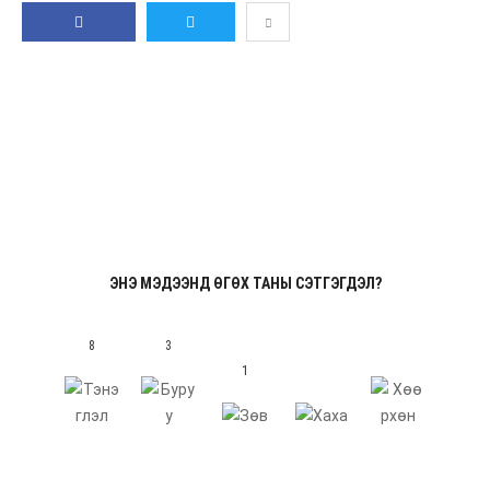
GOOGLE PLUS
LINKEDIN
И-
ХУВААЛЦАХ
ЖИРГЭХ
МЭЙЛ
ЭНЭ МЭДЭЭНД ӨГӨХ ТАНЫ СЭТГЭГДЭЛ?
8
3
1