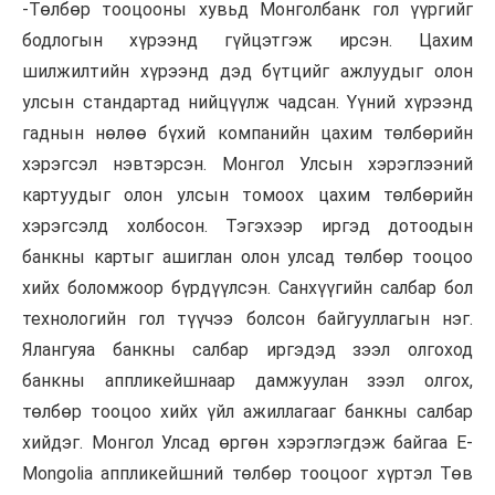
-Төлбөр
тооцооны хувьд
Монголбанк
гол үүргийг
бодлогын хүрээнд гүйцэтгэж ирсэн. Цахим
шилжилтийн хүрээнд дэд
бүтцийг
ажлуудыг олон
улсын стандартад нийцүүлж чадсан. Үүний хүрээнд
гаднын
нөлөө бүхий компанийн цахим төлбөрийн
хэрэгсэл
нэвтэрсэн. Монгол Улсын хэрэглээний
картуудыг олон улсын томоох цахим төлбөрийн
хэрэгсэлд холбосон. Тэгэхээр иргэд дотоодын
банкны картыг ашиглан олон улсад төлбөр тооцоо
хийх боломжоор бүрдүүлсэн. Санхүүгийн салбар бол
технологийн гол
түүчээ
болсон байгууллагын нэг.
Ялангуяа банкны салбар иргэдэд зээл олгоход
банкны аппликейшн
аар
дамжуулан зээл олгох,
төлбөр тооцоо хийх үйл ажиллагааг банкны салбар
хийдэг. Монгол Улсад өргөн хэрэглэгдэж байгаа E-
Mongolia аппликейшний төлбөр тооцоог хүртэл Төв