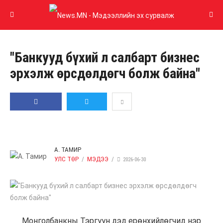
"Банкууд бүхий л салбарт бизнес
эрхэлж өрсдөлдөгч болж байна"
GOOGLE PLUS
LINKEDIN
И-
ХУВААЛЦАХ
ЖИРГЭХ
МЭЙЛ
А. ТАМИР
УЛС ТӨР
МЭДЭЭ
2026-06-30
Монголбанкны Тэргүүн дэд ерөнхийлөгчид нэр