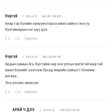
Нэргүй
2026-06-30
66.181.178.229
Анар гэр бүлийн хүмүүжлээрээ ажил хийнэ гэнэ үү.
Хулгайнарын нэг шүү дээ.
Хариулах
3
0
Нэргүй
2026-06-30
202.126.89.187
Ардын намын Агь Хунтайж нар энэ улсын өнгөтэй өөдтэй
ажил бүхнийг эзэгнэж бусад жирийн хүмүүст боломж
алгааа….
Энэ улсаас явахсан
Хариулах
9
0
АРАЙ Ч ДЭЭ
2026-06-30
103.212.118.131