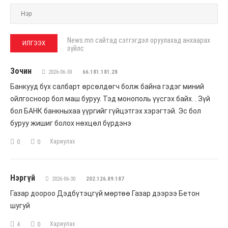
News.mn сайтад сэтгэгдэл оруулахад анхаарах
зүйлс
Зочин
2026-06-30
66.181.181.28
Банкууд бүх салбарт өрсөлдөгч болж байна гэдэг миний
ойлгосноор бол маш буруу. Тэд монополь үүсгэх байх. . Зүй
бол БАНК банкныхаа үүргийг гүйцэтгэх хэрэгтэй. Эс бол
буруу жишиг болох нөхцөл бүрдэнэ
Хариулах
0
0
Нэргүй
2026-06-30
202.126.89.187
Газар доороо Дэдбүтэцгүй мөртөө Газар дээрээ Бетон
шугуй
Хариулах
4
0