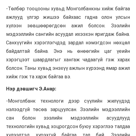
-Төлбөр тооцооны хувьд Монголбанкны хийж байгаа
ажлууд үлгэр жишээ байхаас гадна олон улсын
хүлээн зөвшөөрөгдсөн ажил болсон. Зээлийн
мэдээллийн сангийн асуудал ихээхэн яригдаж байна.
Санхүүгийн хэрэглэгчдэд зардал нэмэгдсэн нөхцөл
байдалтай байна. Энэ нь өнөөгийн цаг үеийн
хэрэгцээт шаардлагыг хангаж чадаагүй гэж харах
болсон. Таны хувьд энэхүү ажлын хүрээнд ямар ажил
хийж гэж та харж байгаа вэ.
Нэр дэвшигч Э.Анар:
-Монголбанк
технологи дээр сүүлийн жилүүдэд
нэлээдгүй
төсөв зарцуулсан. Зээлийн мэдээллийн
сан болон зээлийн мэдээллийн асуудлууд
технологийн хувьд хоцрогдсон буюу хэрэглээ талдаа
хүлээлтэд хүрэхгүй байгаа тал бий. Зээлийн