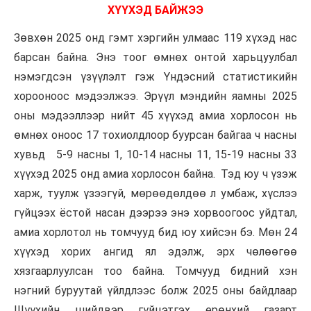
ХҮҮХЭД БАЙЖЭЭ
Зөвхөн 2025 онд гэмт хэргийн улмаас 119 хүхэд нас
барсан байна. Энэ тоог өмнөх онтой харьцуулбал
нэмэгдсэн үзүүлэлт гэж Үндэсний статистикийн
хорооноос мэдээлжээ. Эрүүл мэндийн яамны 2025
оны мэдээллээр нийт 45 хүүхэд амиа хорлосон нь
өмнөх оноос 17 тохиолдлоор буурсан байгаа ч насны
хувьд 5-9 насны 1, 10-14 насны 11, 15-19 насны 33
хүүхэд 2025 онд амиа хорлосон байна. Тэд юу ч үзэж
харж, туулж үзээгүй, мөрөөдөлдөө л умбаж, хүслээ
гүйцээх ёстой насан дээрээ энэ хорвоогоос уйдтал,
амиа хорлотол нь томчууд бид юу хийсэн бэ. Мөн 24
хүүхэд хорих ангид ял эдэлж, эрх чөлөөгөө
хязгаарлуулсан тоо байна. Томчууд бидний хэн
нэгний буруутай үйлдлээс болж 2025 оны байдлаар
Шүүхийн шийдвэр гүйцэтгэх ерөнхий газарт