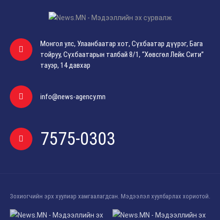
Монгол улс, Улаанбаатар хот, Сүхбаатар дүүрэг, Бага
тойруу, Сүхбаатарын талбай 8/1, “Хөвсгөл Лейк Сити”
тауэр, 14 давхар
info@news-agency.mn
7575-0303
Зохиогчийн эрх хуулиар хамгаалагдсан. Мэдээлэл хуулбарлах хориотой.