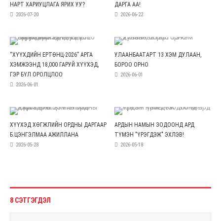
НАРТ ХАРИУЦЛАГА ЯРИХ УУ?
ДАРГА АА!
2026-07-20
2026-06-22
“ХҮҮХДИЙН ЕРТӨНЦ-2026” АРГА
УЛААНБААТАРТ 13 ХЭМ ДУЛААН,
ХЭМЖЭЭНД 18,000 ГАРУЙ ХҮҮХЭД,
БОРОО ОРНО
ГЭР БҮЛ ОРОЛЦЛОО
2026-06-01
2026-06-01
ХҮҮХЭД ХӨГЖЛИЙН ОРДНЫ ДАРГААР
АРДЫН НАМЫН ЗОДООНД АРД
Б.ЦЭНГЭЛМАА АЖИЛЛАНА
ТҮМЭН "ҮРЭГДЭЖ" ЭХЛЭВ!
2026-05-28
2026-05-18
8 СЭТГЭГДЭЛ