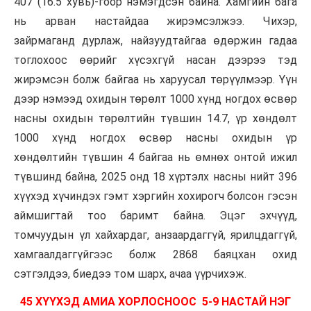
407 (16.5 хувь)-гоор нэмэгдсэн байна. Хамгийн бага
нь арван настайдаа жирэмсэлжээ. Чихэр,
зайрмаганд дурлаж, найзуудтайгаа өдөржин гадаа
тоглохоос өөрийг хүсэхгүй насан дээрээ тэд
жирэмсэн болж байгаа нь харуусал төрүүлмээр. Үүн
дээр нэмээд охидын төрөлт 1000 хүнд ногдох өсвөр
насны охидын төрөлтийн түвшин 14.7, үр хөндөлт
1000 хүнд ногдох өсвөр насны охидын үр
хөндөлтийн түвшин 4 байгаа нь өмнөх онтой ижил
түвшинд байна, 2025 онд 18 хүртэлх насны нийт 396
хүүхэд хүчиндэх гэмт хэргийн хохирогч болсон гэсэн
аймшигтай тоо баримт байна. Эцэг эхчүүд,
томчуудын үл хайхардаг, анзаардаггүй, ярилцдаггүй,
хамгаалдаггүйгээс болж 2868 баяцхан охид
сэтгэлдээ, биедээ том шарх, ачаа үүрчихэж.
45 ХҮҮХЭД АМИА ХОРЛОСНООС 5-9 НАСТАЙ НЭГ