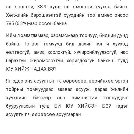
нь эрэгтэй, 38.9 хувь нь эмэгтэй хүүхэд байна.
Хөгжлийн бэрхшээлтэй хүүхдийн тоо өмнөх оноос
785 (6.3%)-аар өссөн байна.
Ийм л халагламаар, харамсмаар тоонууд бидний дунд
байна. Тэгвэл томчууд бид дахин нэг ч хүүхэд
өвтгөхгүй, амиа хорлохгүй, хүчирхийлүүлэхгүй, нас
барахгүй, жирэмслэхгүй, хоригдохгүй байхын тулд
ЮУ ХИЙЖ ЧАДАХ ВЭ?
Яг одоо энэ асуултыг та өөрөөсөө, өөрийнхөө эргэн
тойрны томчуудаас заавал асууж, дараа жилийн
хүүхдийн баяраар энэ аймшигтай тоонуудыг
бууруулахын тулд БИ ЮУ ХИЙСЭН БЭ? гэдэг
асуултыг ч өөрөөсөө асуугаарай.