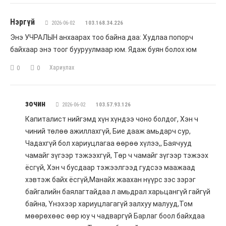
Нэргүй
2026-06-02
103.168.34.226
Энэ УЧРАЛЫН анхаарах тоо байна даа: Худлаа попорч
байхаар энэ тоог бууруулмаар юм. Ядаж буян болох юм
Хариулах
0
0
зочин
2026-06-02
103.57.93.126
Капиталист нийгэмд хүн хүндээ чоно болдог, Хэн ч
чиний төлөө ажиллахгүй, Бие дааж амьдарч сур,
Чадахгүй бол хариуцлагаа өөрөө хүлээ,, Баячууд
чамайг зүгээр тэжээхгүй, Төр ч чамайг зүгээр тэжээх
ёсгүй, Хэн ч бусдаар тэжээлгээд гудсээ маажаад
хэвтэж байх ёсгүй,Манайх жаахан нүүрс зэс зэрэг
байгалийн баялагтайдаа л амьдрал харьцангүй гайгүй
байна, Үнэхээр хариуцлагагүй залхуу малууд,Том
мөөрөхөөс өөр юу ч чадваргүй Барлаг боол байхдаа