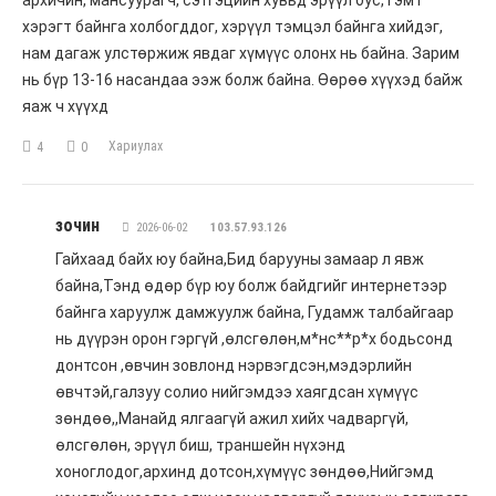
архичин, мансуурагч, сэтгэцийн хувьд эрүүл бус, гэмт
хэрэгт байнга холбогддог, хэрүүл тэмцэл байнга хийдэг,
нам дагаж улстөржиж явдаг хүмүүс олонх нь байна. Зарим
нь бүр 13-16 насандаа ээж болж байна. Өөрөө хүүхэд байж
яаж ч хүүхд
Хариулах
4
0
зочин
2026-06-02
103.57.93.126
Гайхаад байх юу байна,Бид барууны замаар л явж
байна,Тэнд өдөр бүр юу болж байдгийг интернетээр
байнга харуулж дамжуулж байна, Гудамж талбайгаар
нь дүүрэн орон гэргүй ,өлсгөлөн,м*нс**р*х бодьсонд
донтсон ,өвчин зовлонд нэрвэгдсэн,мэдэрлийн
өвчтэй,галзуу солио нийгэмдээ хаягдсан хүмүүс
зөндөө,,Манайд ялгаагүй ажил хийх чадваргүй,
өлсгөлөн, эрүүл биш, траншейн нүхэнд
хоноглодог,архинд дотсон,хүмүүс зөндөө,Нийгэмд