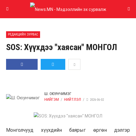
РЕДАКЦИЙН ЗУРВАС
SOS: Хүүхдээ "хаясан" МОНГОЛ
GOOGLE PLUS
LINKEDIN
И-
ХУВААЛЦАХ
ЖИРГЭХ
МЭЙЛ
Ш. ОЮУНЧИМЭГ
НИЙГЭМ
НИЙТЛЭЛ
2026-06-02
Монголчууд хүүхдийн баярыг өргөн дэлгэр