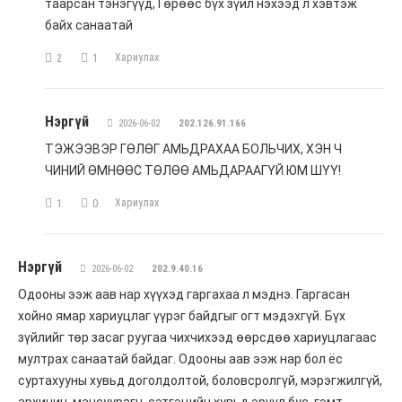
таарсан тэнэгүүд,Төрөөс бүх зүйл нэхээд л хэвтэж
байх санаатай
Хариулах
2
1
Нэргүй
2026-06-02
202.126.91.166
ТЭЖЭЭВЭР ГӨЛӨГ АМЬДРАХАА БОЛЬЧИХ, ХЭН Ч
ЧИНИЙ ӨМНӨӨС ТӨЛӨӨ АМЬДАРААГҮЙ ЮМ ШҮҮ!
Хариулах
1
0
Нэргүй
2026-06-02
202.9.40.16
Одооны ээж аав нар хүүхэд гаргахаа л мэднэ. Гаргасан
хойно ямар хариуцлаг үүрэг байдгыг огт мэдэхгүй. Бүх
зүйлийг төр засаг руугаа чихчихээд өөрсдөө хариуцлагаас
мултрах санаатай байдаг. Одооны аав ээж нар бол ёс
суртахууны хувьд доголдолтой, боловсролгүй, мэрэгжилгүй,