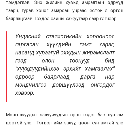
тэмдэглэв. Энэ жилийн хувьд амралтын өдрүүд
таарч, гурав хоног амарсан учраас ёстой л өргөн
баярлацгаав. Гэхдээ сайны хажуугаар саар гэгчээр
Үндэсний статистикийн хорооноос
гаргасан хүүхдийн гэмт хэрэг,
насанд хүрээгүй охидын жирэмслэлт
гээд олон тоонууд бид
"хүүхдүүдийнхээ эрхийг хамгаалах"
өдрөөр баярлаад, дарга нар
мэндчилгээ дэвшүүлээд өнгөрдөг
хэвээр.
Монголчуудыг залуучуудын орон гэдэг бас хүн ам
цөөтэй улс. Тэгвэл ийм залуу, цөөн хүн амтай улс