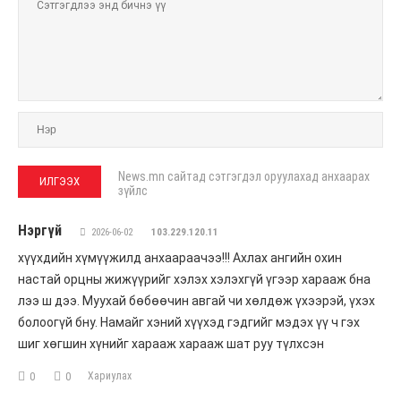
News.mn сайтад сэтгэгдэл оруулахад анхаарах
зүйлс
Нэргүй
2026-06-02
103.229.120.11
хүүхдийн хүмүүжилд анхаараачээ!!! Ахлах ангийн охин
настай орцны жижүүрийг хэлэх хэлэхгүй үгээр харааж бна
лээ ш дээ. Муухай бөбөөчин авгай чи хөлдөж үхээрэй, үхэх
болоогүй бну. Намайг хэний хүүхэд гэдгийг мэдэх үү ч гэх
шиг хөгшин хүнийг харааж харааж шат руу түлхсэн
Хариулах
0
0