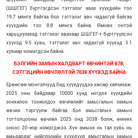
(ШШГЕГ) бүртгэгдсэн тэтгэлэг авах хүүхдийн тоо
19.7 мянга байгаа бол тэтгэлэг авч чадахгүй байгаа
хүүхдийн тоо 8.8 мянга байна. Өмнөх онтой
харьцуулахад тэтгэлэг авахаар ШШГЕГ-т бүртгүүлсэн
хүүхэд 9.5 хувь, тэтгэлэг авч чадахгүй хүүхэд 3.1
хувиар нэмэгдсэн байна.
БЭЛГИЙН ЗАМЫН ХАЛДВАРТ ӨВЧИНТЭЙ 878,
СЭТГЭЦИЙН ӨВЧЛӨЛТЭЙ 7638 ХҮҮХЭД БАЙНА
Ерөөсөө монголчууд бид хүүхдүүдээ хөсөр хаячихаж.
2025 оны байдлаар 10000 хүнд ногдох хүүхдийн
зонхилон тохиолдох өвчлөлийг амьсгалын замын
өвчин тэргүүлж байгаа бол амьсгалын замын
тогтолцооны өвчлөл 2025 онд 3038 болж, өмнөх
оноос 20-иор нэмэгджээ. Хүн амынх нь тал хувь нь
амьдардаг нийслэлийн хүүхдүүд амьсгалын замын