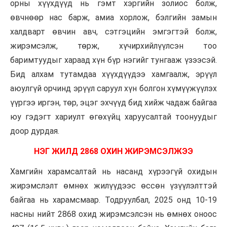
орны хүүхдүүд нь гэмт хэргийн золиос болж,
өвчнөөр нас барж, амиа хорлож, бэлгийн замын
халдварт өвчин авч, сэтгэцийн эмгэгтэй болж,
жирэмсэлж, төрж, хүчирхийлүүлсэн тоо
баримтуудыг хараад хүн бүр нэгийг тунгааж үзээсэй.
Бид алхам тутамдаа хүүхдүүдээ хамгаалж, эрүүл
аюулгүй орчинд эрүүл саруул хүн болгон хүмүүжүүлэх
үүргээ иргэн, төр, эцэг эхчүүд бид хийж чадаж байгаа
юу гэдэгт хариулт өгөхүйц харуусалтай тоонуудыг
доор дурдая.
НЭГ ЖИЛД 2868 ОХИН ЖИРЭМСЭЛЖЭЭ
Хамгийн харамсалтай нь насанд хүрээгүй охидын
жирэмслэлт өмнөх жилүүдээс өссөн үзүүлэлттэй
байгаа нь харамсмаар. Тодруулбал, 2025 онд 10-19
насны нийт 2868 охид жирэмсэлсэн нь өмнөх оноос