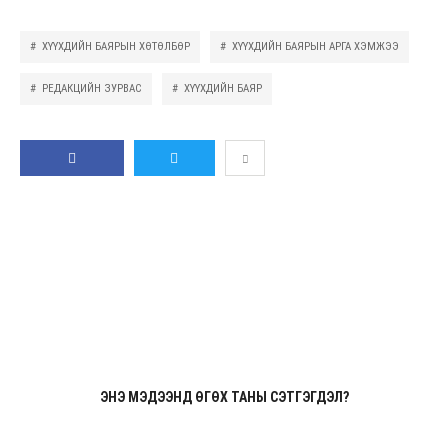
ХҮҮХДИЙН БАЯРЫН ХӨТӨЛБӨР
ХҮҮХДИЙН БАЯРЫН АРГА ХЭМЖЭЭ
РЕДАКЦИЙН ЗУРВАС
ХҮҮХДИЙН БАЯР
GOOGLE PLUS
LINKEDIN
И-
ХУВААЛЦАХ
ЖИРГЭХ
МЭЙЛ
ЭНЭ МЭДЭЭНД ӨГӨХ ТАНЫ СЭТГЭГДЭЛ?