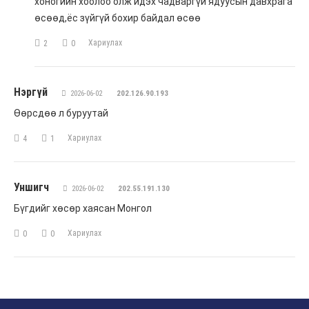
хоногийн хоолоо олж идэх чадваргүй ядуусын давхрага
өсөөд,ёс зүйгүй бохир байдал өсөө
Хариулах
2
0
Нэргүй
2026-06-02
202.126.90.193
Өөрсдөө л буруутай
Хариулах
4
1
Уншигч
2026-06-02
202.55.191.130
Бүгдийг хөсөр хаясан Монгол
Хариулах
0
0