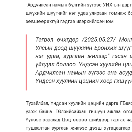
-Ардчилсан намын бүлгийн зүгээс УИХ-ын дарга
шүүхийн шүүгчийг нэг удаа улираан томилж б
зөвшөөрөхгүй гэдгээ илэрхийлсэн юм.
Тэгвэл өчигдөр /2025.05.27/ Мо
Улсын дээд шүүхийн Ерөнхий шүүгч
нэг удаа, зургаан жилээр" гэсэн
үйлдэл боллоо. Үндсэн хуулийн цэц
Ардчилсан намын зүгээс энэ асуу
Үндсэн хуулийн цэцийн хоёр гишүүн
Тухайлбал, Үндсэн хуулийн цэцийн дарга Г.Бая
үзэж байна. Г.Өлзийсайхан гишүүн ажлаа өг
Үүнээс харахад Цэц өөрөө шийдвэр гаргах ча
тушаалтан зургаан жилээс дээш хугацаагаар