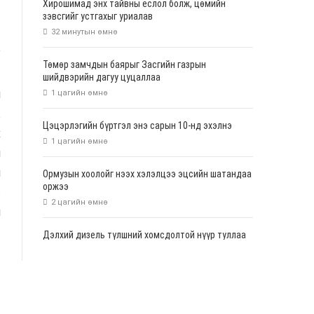
Хирошимад энх тайвны ёслол болж, цөмийн
зэвсгийг устгахыг уриалав
32 минутын өмнө
Төмөр замчдын баярыг Засгийн газрын
шийдвэрийн дагуу цуцаллаа
н
1 цагийн өмнө
ж
Цэцэрлэгийн бүртгэл энэ сарын 10-нд эхэлнэ
х
1 цагийн өмнө
н
н
Ормузын хоолойг нээх хэлэлцээ эцсийн шатандаа
оржээ
в
2 цагийн өмнө
н
Дэлхий дизель түлшний хомсдолтой нүүр туллаа
2 цагийн өмнө
"АИ-92 бензин 851 доллар болж өссөн, Үнийн
зөвлөл хуралдана"
4 цагийн өмнө