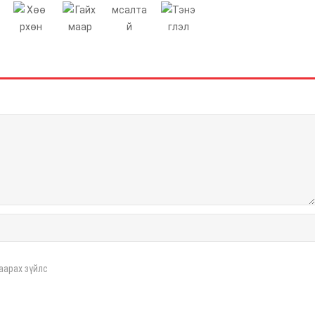
аарах зүйлс