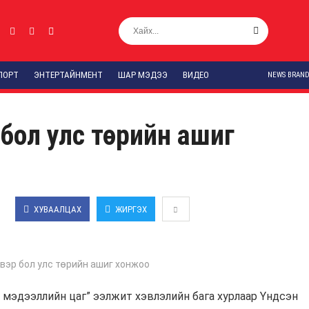
ПОРТ
ЭНТЕРТАЙНМЕНТ
ШАР МЭДЭЭ
ВИДЕО
NEWS BRAN
бол улс төрийн ашиг
ХУВААЛЦАХ
ЖИРГЭХ
GOOGLE PLUS
LINKEDIN
И-МЭЙ
1 мэдээллийн цаг” ээлжит хэвлэлийн бага хурлаар Үндсэн