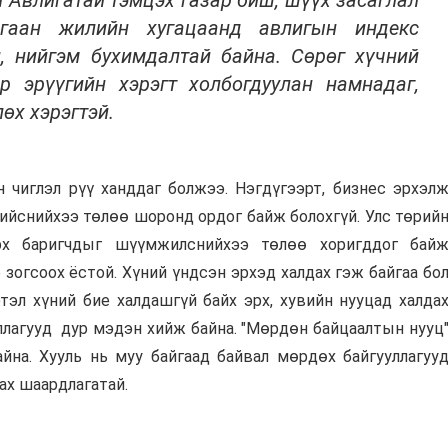
н Авлигатай тэмцэх газар биш, шүүх засаглал
ргаан жилийн хугацаанд авлигын индекс
й, нийгэм бухимдалтай байна. Сөрөг хүчний
р эрүүгийн хэрэгт холбогдуулан намнадаг,
өх хэрэгтэй.
н чиглэл рүү ханддаг болжээ. Нэгдүгээрт, бизнес эрхэл
 хийснийхээ төлөө шоронд ордог байж болохгүй. Улс төрий
эрх баригчдыг шүүмжилснийхээ төлөө хоригддог бай
 зогсоох ёстой. Хүний үндсэн эрхэд халдах гэж байгаа бо
тэл хүний бие халдашгүй байх эрх, хувийн нууцад халда
ллагууд дур мэдэн хийж байна. "Мөрдөн байцаалтын нууц
йна. Хууль нь муу байгаад байвал мөрдөх байгууллагуу
сах шаардлагатай.