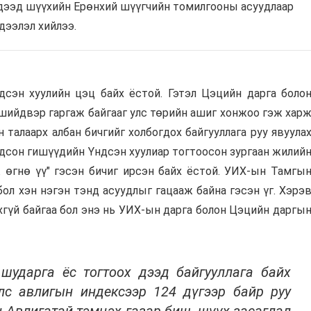
 дээд шүүхийн Ерөнхий шүүгчийн томилгооны асуудлаар
дээлэл хийлээ.
дсэн хуулийн цэц байх ёстой. Гэтэл Цэцийн дарга боло
 шийдвэр гаргаж байгааг улс төрийн ашиг хонжоо гэж хар
 талаарх албан бичгийг холбогдох байгууллага руу явуула
гдсон гишүүдийн Үндсэн хуулиар тогтоосон зургаан жилий
ж өгнө үү" гэсэн бичиг ирсэн байх ёстой. УИХ-ын Тамгы
 бол хэн нэгэн тэнд асуудлыг гацааж байна гэсэн үг. Хэрэ
хгүй байгаа бол энэ нь УИХ-ын дарга болон Цэцийн даргы
шударга ёс тогтоох дээд байгууллага байх
лс авлигын индексээр 124 дүгээр байр руу