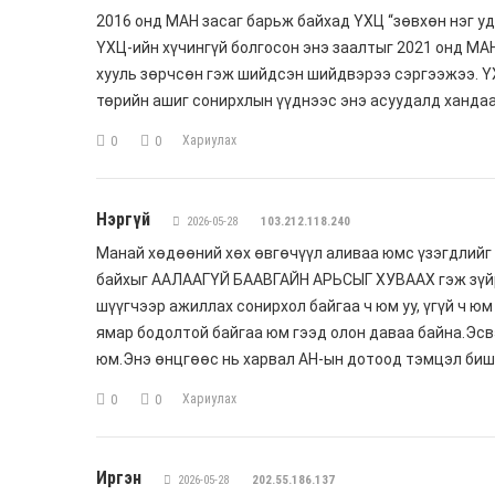
2016 онд МАН засаг барьж байхад ҮХЦ “зөвхөн нэг уда
ҮХЦ-ийн хүчингүй болгосон энэ заалтыг 2021 онд МА
хууль зөрчсөн гэж шийдсэн шийдвэрээ сэргээжээ. ҮХ
төрийн ашиг сонирхлын үүднээс энэ асуудалд хандаа
Хариулах
0
0
Нэргүй
2026-05-28
103.212.118.240
Манай хөдөөний хөх өвгөчүүл аливаа юмс үзэгдлийг
байхыг ААЛААГҮЙ БААВГАЙН АРЬСЫГ ХУВААХ гэж зүйрл
шүүгчээр ажиллах сонирхол байгаа ч юм уу, үгүй ч юм 
ямар бодолтой байгаа юм гээд олон даваа байна.Эсв
юм.Энэ өнцгөөс нь харвал АН-ын дотоод тэмцэл биш
Хариулах
0
0
Иргэн
2026-05-28
202.55.186.137