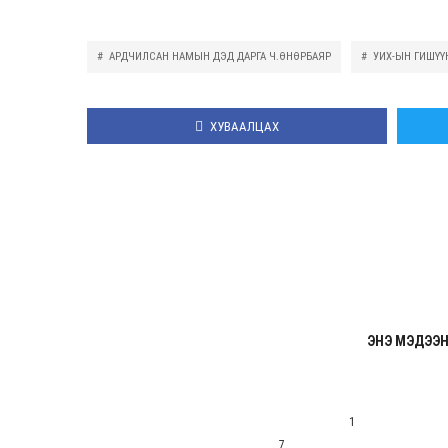
АРДЧИЛСАН НАМЫН ДЭД ДАРГА Ч.ӨНӨРБАЯР
УИХ-ЫН ГИШҮҮ
ХУВААЛЦАХ
ЭНЭ МЭДЭЭН
1
7