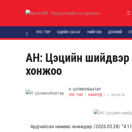
УЛС ТӨР
ЭДИЙН ЗАСАГ
НИЙГЭМ
ДЭЛХИЙ
С
АН: Цэцийн шийдвэр 
хонжоо
Н. ЦОЛМОНБААТАР
УЛС ТӨР
НАМУУД
2026-05-28
Ардчилсан намаас өнөөдөр /2026.05.28/ “4:1