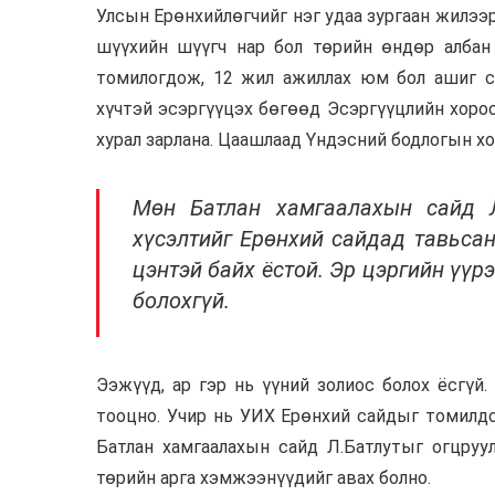
Улсын Ерөнхийлөгчийг нэг удаа зургаан жилээр
шүүхийн шүүгч нар бол төрийн өндөр албан 
томилогдож, 12 жил ажиллах юм бол ашиг со
хүчтэй эсэргүүцэх бөгөөд Эсэргүүцлийн хороо
хурал зарлана. Цаашлаад Үндэсний бодлогын хо
Мөн Батлан хамгаалахын сайд Л
хүсэлтийг Ерөнхий сайдад тавьсан
цэнтэй байх ёстой. Эр цэргийн үүр
болохгүй.
Ээжүүд, ар гэр нь үүний золиос болох ёсгүй
тооцно. Учир нь УИХ Ерөнхий сайдыг томилдо
Батлан хамгаалахын сайд Л.Батлутыг огцруу
төрийн арга хэмжээнүүдийг авах болно.