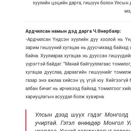
хуулийн цэцийн дарга, гишүүн болон Улсын
мэ
Ардчилсан намын дэд дарга Ч.Өнөрбаяр:
-Ардчилсан Үндсэн хуулийн дуу хоолой нь Үн
зарим гишүүний хугацаа нь дуусчихаад байхад
байна. Хуулиараа хугацаа нь дууссан гишүүдийн
үүрэгтэй байдаг. "Манай байгууллагаас томило
хугацаа дууслаа, дараагийн гишүүнийг томил
газар энэ ажлаа хийсэн үү, үгүй юу. Хийгээгүй
албан бичиг нь ирчихээд байхад томилгоог хий
хариуцлагын асуудал болж хувирна.
Улсын дээд шүүх гэдэг Монголд 
учиртай. Гэтэл өнөөдөр Монгол У