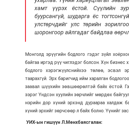
ухарлаа. Үүний хариуцлагыг зөвхө
хамт үүрэх ёстой. Сүүлийн зу
буурсангүй, шударга ёс тогтсонгү
улстөрчдийг улс төрийн зорилгоо
шоронгоор айлгадаг байдлаа өөрчл
Монголд эрүүгийн бодлого гэдэг зүйл хоёрхо
байгаа иргэд рүү чиглэдэг болсон. Хүн бизнес
бодлого хэрэгжүүлснийхээ төлөө, эсвэл 
таарахгүй. Эрх баригчид ийм харалган бодлогоо
заавал шүүхийн зөвшөөрөлтэй байх ёстой. Гэ
зэрэг Үндсэн хуулийн зөрчлийг мөрдөх байгуу
нэрийн дор хүний эрхэнд дураараа халдаж ба
хүний эрхийг зөрчсөөр л байх болно. Үүнийг за
УИХ-ын гишүүн Л.Мөнхбаясгалан: