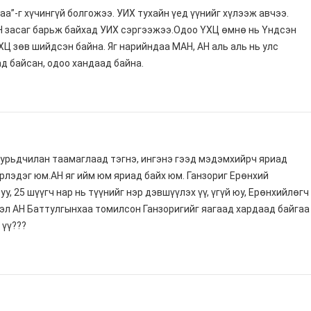
а”-г хүчингүй болгожээ. УИХ тухайн үед үүнийг хүлээж авчээ.
Н засаг барьж байхад УИХ сэргээжээ.Одоо ҮХЦ өмнө нь Үндсэн
Ц зөв шийдсэн байна. Яг нарийндаа МАН, АН аль аль нь улс
д байсан, одоо хандаад байна.
 урьдчилан таамаглаад тэгнэ, ингэнэ гээд мэдэмхийрч яриад
эдэг юм.АН яг ийм юм яриад байх юм. Ганзориг Ерөнхий
уу, 25 шүүгч нар нь түүнийг нэр дэвшүүлэх үү, үгүй юу, Ерөнхийлөгч
эл АН Баттулгынхаа томилсон Ганзоригийг яагаад хардаад байгаа
 үү???