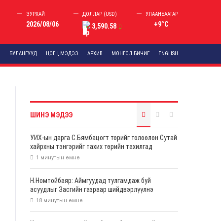
ЗУРХАЙ
ДОЛЛАР (USD)
УЛААНБААТАР
2026/08/06
+9°C
3,590.58
D
БУЛАНГУУД
ЦОГЦ МЭДЭЭ
АРХИВ
МОНГОЛ БИЧИГ
ENGLISH
ШИНЭ МЭДЭЭ
УИХ-ын дарга С.Бямбацогт төрийг төлөөлөн Сутай
хайрхны тэнгэрийг тахих төрийн тахилгад
оролцлоо
1 минутын өмнө
Л
Н.Номтойбаяр: Аймгуудад тулгамдаж буй
асуудлыг Засгийн газраар шийдвэрлүүлнэ
18 минутын өмнө