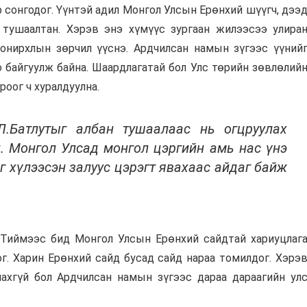
 сонгодог. Үүнтэй адил Монгол Улсын Ерөнхий шүүгч, дээ
тушаалтан. Хэрэв энэ хүмүүс зургаан жилээсээ улира
нирхлын зөрчил үүснэ. Ардчилсан намын зүгээс үүний
 байгуулж байна. Шаардлагатай бол Улс төрийн зөвлөлий
роог ч хуралдуулна.
.Батлутыг албан тушаалаас нь огцруулах
. Монгол Улсад монгол цэргийн амь нас үнэ
эг хүлээсэн залуус цэрэгт явахаас айдаг байж
. Тиймээс бид Монгол Улсын Ерөнхий сайдтай хариуцлаг
г. Харин Ерөнхий сайд бусад сайд нараа томилдог. Хэрэ
лахгүй бол Ардчилсан намын зүгээс дараа дараагийн ул