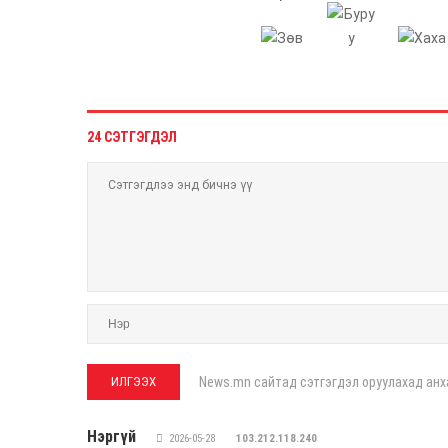
24 СЭТГЭГДЭЛ
News.mn сайтад сэтгэгдэл оруулахад анх
Нэргүй
2026-05-28
103.212.118.240