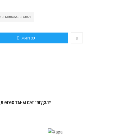
Н Л.МӨНХБАЯСГАЛАН
ЖИРГЭХ
GOOGLE PLUS
LINKEDIN
И-МЭЙ
Д ӨГӨХ ТАНЫ СЭТГЭГДЭЛ?