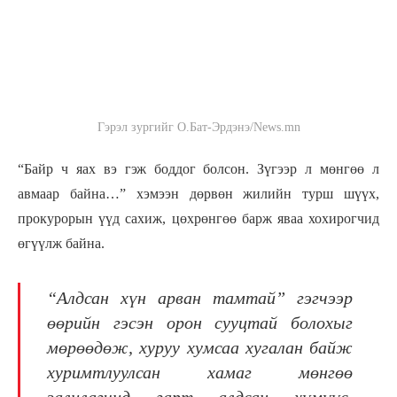
Гэрэл зургийг О.Бат-Эрдэнэ/News.mn
“Байр ч яах вэ гэж боддог болсон. Зүгээр л мөнгөө л
авмаар байна…” хэмээн дөрвөн жилийн турш шүүх,
прокурорын үүд сахиж, цөхрөнгөө барж яваа хохирогчид
өгүүлж байна.
“Алдсан хүн арван тамтай” гэгчээр
өөрийн гэсэн орон сууцтай болохыг
мөрөөдөж, хуруу хумсаа хугалан байж
хуримтлуулсан хамаг мөнгөө