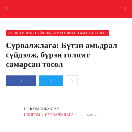
БҮТЭН АМЬДРАЛ СҮЙДЭЛЖ, БҮРЭН ГОЛОМТ САМАРСАН ТӨСӨЛ
Сурвалжлага: Бүтэн амьдрал
сүйдэлж, бүрэн голомт
самарсан төсөл
GOOGLE PLUS
LINKEDIN
ХУВААЛЦ
ЖИРГЭ
И-МЭЙЛ
АХ
Х
Н. ЦОЛМОНБААТАР
НИЙГЭМ
СУРВАЛЖЛАГА
2026-05-28