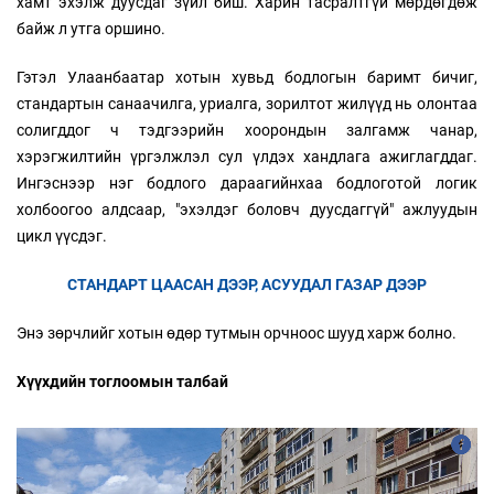
хамт эхэлж дуусдаг зүйл биш. Харин тасралтгүй мөрдөгдөж
байж л утга оршино.
Гэтэл Улаанбаатар хотын хувьд бодлогын баримт бичиг,
стандартын санаачилга, уриалга, зорилтот жилүүд нь олонтаа
солигддог ч тэдгээрийн хоорондын залгамж чанар,
хэрэгжилтийн үргэлжлэл сул үлдэх хандлага ажиглагддаг.
Ингэснээр нэг бодлого дараагийнхаа бодлоготой логик
холбоогоо алдсаар, "эхэлдэг боловч дуусдаггүй" ажлуудын
цикл үүсдэг.
СТАНДАРТ ЦААСАН ДЭЭР, АСУУДАЛ ГАЗАР ДЭЭР
Энэ зөрчлийг хотын өдөр тутмын орчноос шууд харж болно.
Хүүхдийн тоглоомын талбай