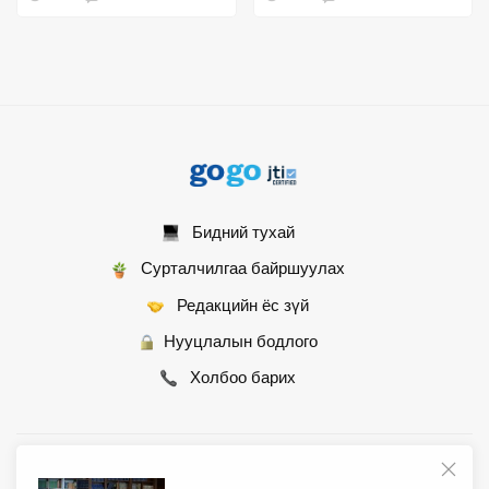
оролдлого уу?
Бидний тухай
Сурталчилгаа байршуулах
Редакцийн ёс зүй
Нууцлалын бодлого
Холбоо барих
© 2007 - 2026 Монгол Контент ХХК • Бүх эрх хуулиар хамгаалагдсан