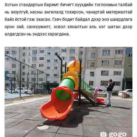
Хотын стандартын баримт бичигт хүүхдийн тоглоомын талбай
нь аюулгүй, насны ангилалд тохирсон, чанартай материалтай
байх ёстой гэж заасан. Гэвч бодит байдал дээр энэ шаардлага
орон зай, санхүүжилт, эсвэл хяналтын аль нэг шатан дээр
алдагдсан нь эндээс харагдана.