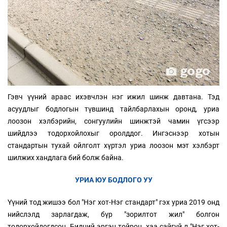
Гэвч үүний араас ихэвчлэн нэг ижил шинж давтана. Тэд
асуудлыг бодлогын түвшинд тайлбарлахын оронд, уриа
лоозон хэлбэрийн, сонгуулийн шинжтэй чамин үгсээр
шийдлээ тодорхойлохыг оролддог. Ингэснээр хотын
стандартын тухай ойлголт хүртэл уриа лоозон мэт хэлбэрт
шилжих хандлага бий болж байна.
УРИА ЮУ БОДЛОГО УУ
Үүний тод жишээ бол "Нэг хот-Нэг стандарт" гэх уриа 2019 онд
нийслэлд зарлагдаж, бүр "зорилтот жил" болгон
тодорхойлогдсон. Бидний эргэн тойрон, хаа сайгүй л "Нэг хот-