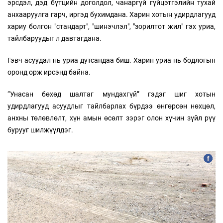
эрсдэл, дэд бүтцийн доголдол, чанаргүй гүйцэтгэлийн тухай
анхааруулга гарч, иргэд бухимдана. Харин хотын удирдлагууд
хариу болгон "стандарт", "шинэчлэл", "зорилтот жил" гэх уриа,
тайлбаруудыг л давтагдана.
Гэвч асуудал нь уриа дутсандаа биш. Харин уриа нь бодлогын
оронд орж ирсэнд байна.
“Унасан бөхөд шалтаг мундахгүй” гэдэг шиг хотын
удирдлагууд асуудлыг тайлбарлах бүрдээ өнгөрсөн нөхцөл,
анхны төлөвлөлт, хүн амын өсөлт зэрэг олон хүчин зүйл рүү
бурууг шилжүүлдэг.