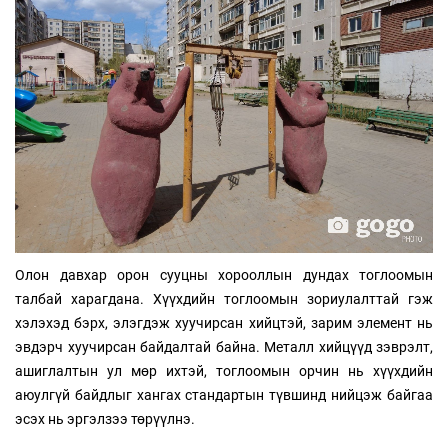
Олон давхар орон сууцны хорооллын дундах тоглоомын
талбай харагдана. Хүүхдийн тоглоомын зориулалттай гэж
хэлэхэд бэрх, элэгдэж хуучирсан хийцтэй, зарим элемент нь
эвдэрч хуучирсан байдалтай байна. Металл хийцүүд зэврэлт,
ашиглалтын ул мөр ихтэй, тоглоомын орчин нь хүүхдийн
аюулгүй байдлыг хангах стандартын түвшинд нийцэж байгаа
эсэх нь эргэлзээ төрүүлнэ.