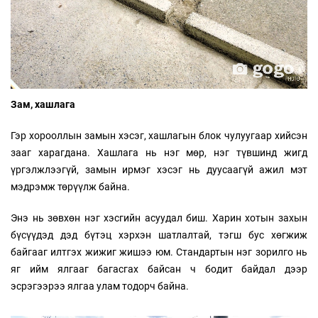
Зам, хашлага
Гэр хорооллын замын хэсэг, хашлагын блок чулуугаар хийсэн
зааг харагдана. Хашлага нь нэг мөр, нэг түвшинд жигд
үргэлжлээгүй, замын ирмэг хэсэг нь дуусаагүй ажил мэт
мэдрэмж төрүүлж байна.
Энэ нь зөвхөн нэг хэсгийн асуудал биш. Харин хотын захын
бүсүүдэд дэд бүтэц хэрхэн шатлалтай, тэгш бус хөгжиж
байгааг илтгэх жижиг жишээ юм. Стандартын нэг зорилго нь
яг ийм ялгааг багасгах байсан ч бодит байдал дээр
эсрэгээрээ ялгаа улам тодорч байна.