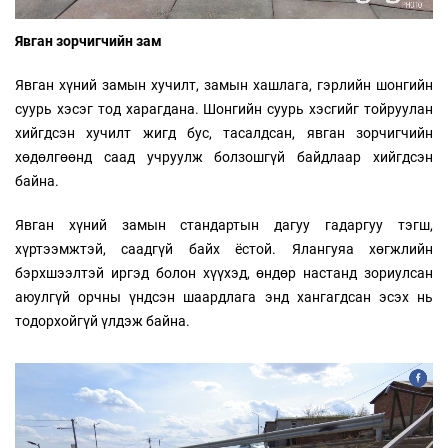
Явган зорчигчийн зам
Явган хүний замын хучилт, замын хашлага, гэрлийн шонгийн
суурь хэсэг тод харагдана. Шонгийн суурь хэсгийг тойруулан
хийгдсэн хучилт жигд бус, тасалдсан, явган зорчигчийн
хөдөлгөөнд саад учруулж болзошгүй байдлаар хийгдсэн
байна.
Явган хүний замын стандартын дагуу гадаргуу тэгш,
хүртээмжтэй, саадгүй байх ёстой. Ялангуяа хөгжлийн
бэрхшээлтэй иргэд болон хүүхэд, өндөр настанд зориулсан
аюулгүй орчны үндсэн шаардлага энд хангагдсан эсэх нь
тодорхойгүй үлдэж байна.