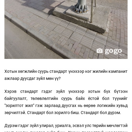
Хотын хөгжлийн суурь стандарт үнэхээр нэг жилийн кампанит
ажлаар дуусдаг зүйл мөн үү?
Хэрэв стандарт гэдэг зүйл үнэхээр хотын бүх бүтээн
байгуулалт, төлөвлөлтийн суурь байх ёстой бол түүнийг
"зорилтот жил" гэж зарлаад дуусгах нь өөрөө логикийн хувьд
зөрчилтэй. Стандарт бол зорилго биш. Стандарт бол дүрэм.
Дүрэм гэдэг зүйл улирал, уриалга, эсвэл улс төрийн мөчлөгтэй