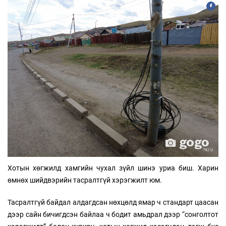
Хотын хөгжилд хамгийн чухал зүйл шинэ уриа биш. Харин
өмнөх шийдвэрийн тасралтгүй хэрэгжилт юм.
Тасралтгүй байдал алдагдсан нөхцөлд ямар ч стандарт цаасан
дээр сайн бичигдсэн байлаа ч бодит амьдрал дээр “сонголтот