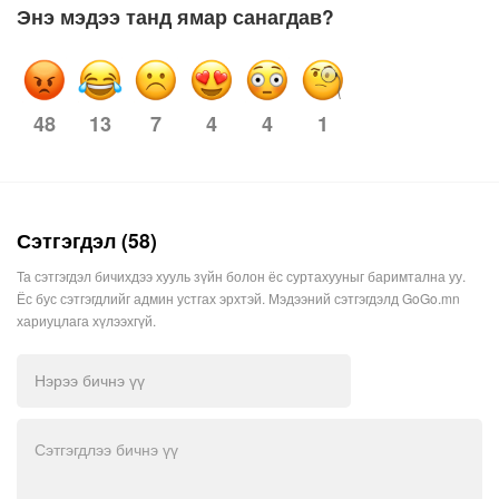
Энэ мэдээ танд ямар санагдав?
48
13
7
4
1
4
Сэтгэгдэл (58)
Та сэтгэгдэл бичихдээ хууль зүйн болон ёс суртахууныг баримтална уу.
Ёс бус сэтгэгдлийг админ устгах эрхтэй. Мэдээний сэтгэгдэлд GoGo.mn
хариуцлага хүлээхгүй.