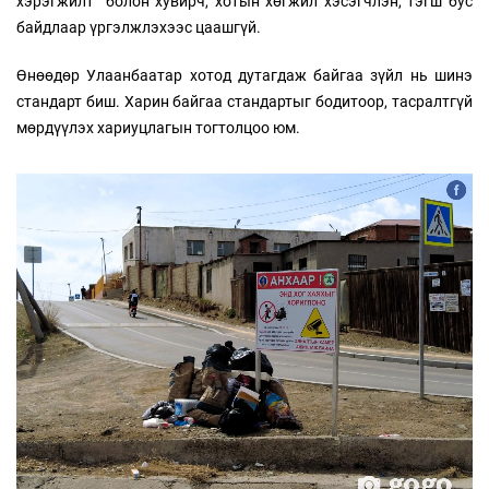
хэрэгжилт” болон хувирч, хотын хөгжил хэсэгчлэн, тэгш бус
байдлаар үргэлжлэхээс цаашгүй.
Өнөөдөр Улаанбаатар хотод дутагдаж байгаа зүйл нь шинэ
стандарт биш. Харин байгаа стандартыг бодитоор, тасралтгүй
мөрдүүлэх хариуцлагын тогтолцоо юм.