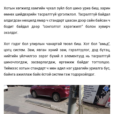
Хотын хөгжилд хамгийн чухал зүйл бол шинэ уриа биш, харин
өмнөх шийдвэрийн тасралтгүй үргэлжлэл. Тасралтгүй байдал
алдагдсан нөхцөлд ямар ч стандарт цаасан дээр сайн байсан ч
бодит байдал дээр "сонголтот хэрэгжилт" болон хувирч
эхэлдэг.
Хот гэдэг бол улирлын чанартай төсөл биш. Хот бол "амьд",
цогц систем. Зам, явган хүний зам, гэрэлтүүлэг, дэд бүтэц,
нийтийн үйлчилгээ зэрэг бүхий л элементүүд нь тасралтгүй
шинэчлэгдэж, засварлагдаж, өргөжиж байдаг тогтолцоо.
Тиймээс хотын стандарт ч мөн адил нэг удаагийн уриалга бус,
байнга ажиллаж байх ёстой систем гэж тодорхойлдог.