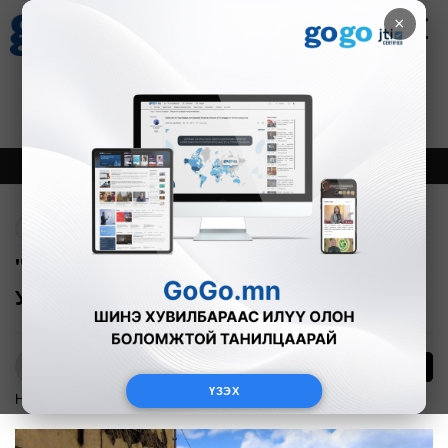
×
Цаг агаар
Зурхай
Валютын ханш
30
8.08
$
3594₮
Онцлох
Шинэ
Тренд
Буцах
"Нүглийн нүдийг гурилаар хуурсан"
Улаанбаатарын бүтээн байгуулалт
1
Б.Азбаяр
ҮЗЭХ
Нийгэм
2026-05-28