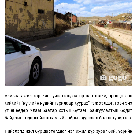
Аливаа ажил хэргийг гүйцэтгэхдээ ор нэр төдий, оронцоглон
хийхийг “нүглийн нүдийг гурилаар хуурах” гэж хэлдэг. Гэвч энэ
үг өнөөдөр Улаанбаатар хотын бүтээн байгуулалтын бодит
байдлыг тодорхойлох хамгийн ойрын дүрслэл болон хувирчээ.
Нийслэлд жил бүр давтагддаг нэг ижил дүр зураг бий. Үерийн