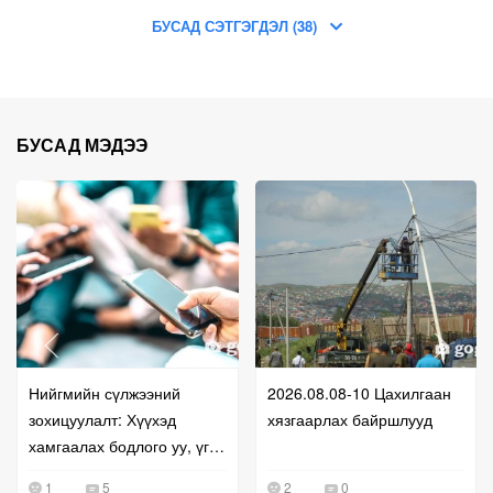
БУСАД СЭТГЭГДЭЛ (38)
БУСАД МЭДЭЭ
Нийгмийн сүлжээний
2026.08.08-10 Цахилгаан
зохицуулалт: Хүүхэд
хязгаарлах байршлууд
хамгаалах бодлого уу, үг
хэлэх эрхийг хязгаарлах
1
5
2
0