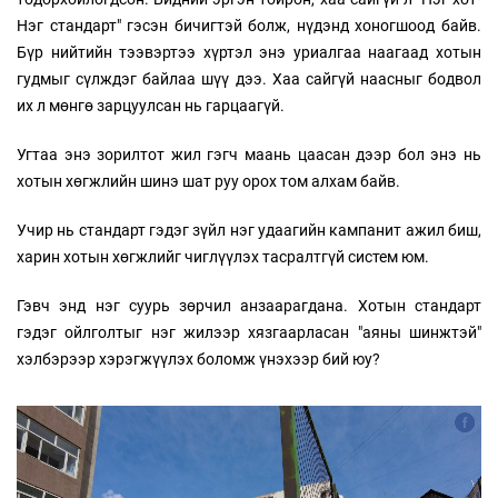
Нэг стандарт" гэсэн бичигтэй болж, нүдэнд хоногшоод байв.
Бүр нийтийн тээвэртээ хүртэл энэ уриалгаа наагаад хотын
гудмыг сүлждэг байлаа шүү дээ. Хаа сайгүй наасныг бодвол
их л мөнгө зарцуулсан нь гарцаагүй.
Угтаа энэ зорилтот жил гэгч маань цаасан дээр бол энэ нь
хотын хөгжлийн шинэ шат руу орох том алхам байв.
Учир нь стандарт гэдэг зүйл нэг удаагийн кампанит ажил биш,
харин хотын хөгжлийг чиглүүлэх тасралтгүй систем юм.
Гэвч энд нэг суурь зөрчил анзаарагдана. Хотын стандарт
гэдэг ойлголтыг нэг жилээр хязгаарласан "аяны шинжтэй"
хэлбэрээр хэрэгжүүлэх боломж үнэхээр бий юу?