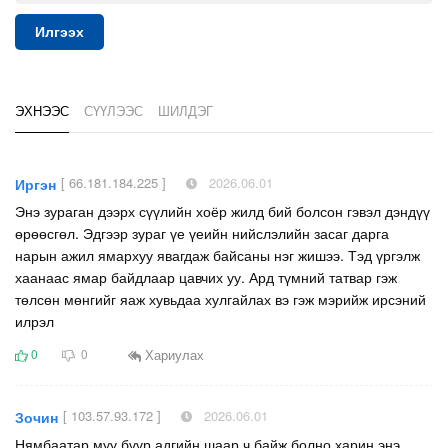
Илгээх
ЭХНЭЭС
СҮҮЛЭЭС
ШИЛДЭГ
[ 66.181.184.225 ]
2026.06.01
Иргэн
Энэ зураган дээрх сүүлийн хоёр жилд бий болсон гэвэл дэндүү
өрөөсгөл. Эдгээр зураг үе үеийн нийслэлийн засаг дарга
нарын ажил ямархуу явагдаж байсаны нэг жишээ. Тэд үргэлж
хаанаас ямар байдлаар цавчих уу. Ард түмний татвар гэж
төлсөн мөнгийг яаж хувьдаа хулгайлах вэ гэж мэрийж ирсэний
илрэл
Хариулах
0
0
[ 103.57.93.172 ]
2026.06.01
Зочин
Нямбаатар муу бүүр адгийн шаар ч байж болно харин энэ