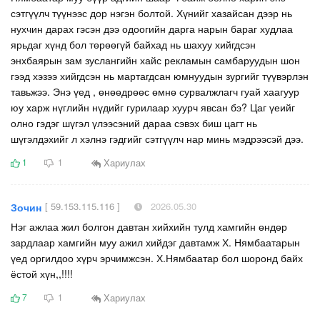
сэтгүүлч түүнээс дор нэгэн болтой. Хүнийг хазайсан дээр нь
нухчин дарах гэсэн дээ одоогийн дарга нарын бараг худлаа
ярьдаг хүнд бол төрөөгүй байхад нь шахуу хийгдсэн
энхбаярын зам зуслангийн хайс рекламын самбаруудын шон
гээд хэзээ хийгдсэн нь мартагдсан юмнуудын зургийг түүвэрлэн
тавьжээ. Энэ үед , өнөөдрөөс өмнө сурвалжлагч гуай хаагуур
юу харж нүглийн нүдийг гурилаар хуурч явсан бэ? Цаг үеийг
олно гэдэг шүгэл үлээсэний дараа сэвэх биш цагт нь
шүгэлдэхийг л хэлнэ гэдгийг сэтгүүлч нар минь мэдрээсэй дээ.
Хариулах
1
1
[ 59.153.115.116 ]
2026.05.30
Зочин
Нэг ажлаа жил болгон давтан хийхийн тулд хамгийн өндөр
зардлаар хамгийн муу ажил хийдэг давтамж Х. Нямбаатарын
үед оргилдоо хүрч эрчимжсэн. Х.Нямбаатар бол шоронд байх
ёстой хүн,,!!!!
Хариулах
7
1