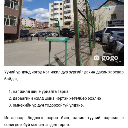
Үүний үр дүнд иргэд нэг ижил дүр зургийг дахин дахин харсаар
байдаг,
нэг жилд шинэ уриалга гарна
дараагийн жилд шинэ нэртэй хөтөлбөр эхэлнэ
өмнөхийн үр дүн тодорхойгүй үлдэнэ.
Ингэснээр бодлого өөрөө биш, харин түүний нэршил л
солигдож буй мэт сэтгэгдэл төрнө.