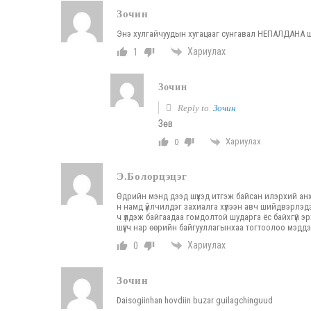
Зочин
Энэ хулгайчуудын хугацааг сунгавал НЕПАЛДАНА шү
Хариулах
1
Зочин
Reply to
Зочин
Зөв
Хариулах
0
Э.Болорцэцэг
Өдрийн мэнд дээд шүүхэд итгэж байсан илэрхий анх
н намд үйлчилдэг захиалга хүлээн авч шийдвэрлэдэ
ч үлдэж байгаадаа гомдолтой шударга ёс байхгүй э
шүүгч нар өөрийн байгууллагынхаа тогтоолоо мэддэгг
Хариулах
0
Зочин
Daisogiinhan hovdiin buzar guilagchinguud