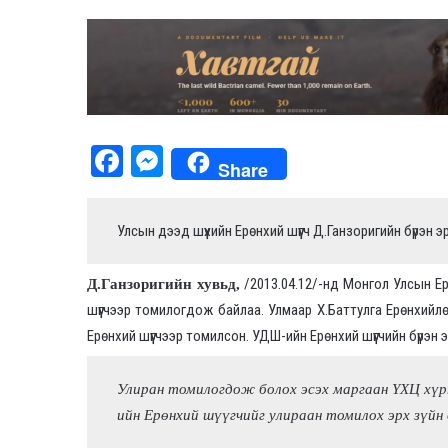
Fa
M
Share
ce
es
bo
se
Улсын дээд шүүхийн Ерөнхий шүүгч Д.Ганзоригийн бүрэн э
ok
ng
er
/2013.04.12/-нд Монгол Улсын Ер
Д.Ганзоригийн хувьд,
шүүгчээр томилогдож байлаа. Улмаар Х.Баттулга Ерөнхийлө
Ерөнхий шүүгчээр томилсон. УДШ-ийн Ерөнхий шүүгчийн бүрэн 
Улиран томилогдож болох эсэх маргаан ҮХЦ хүр
ийн Ерөнхий шүүгчийг улираан томилох эрх зүйн 