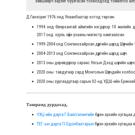
зөвшөөрч зарлиг буулгасан тохиолдолд томилгоо ал
Д.Ганзориг 1976 онд Улаанбаатар хотод төрсөн.
1994 онд Өвөрхангай аймгийн нэгдүгээр 10 жилийн д
2017 онд хууль зүйн ухааны магистр хамгаалсан.
1999-2004 онд Сонгинохайрхан дүүргийн шүүхэд Шүүгчийн
2004-2013 онд Сонгинохайрхан дүүргийн шүүхэд шүүгч
2013 оны дөрөвдүгээр сараас Улсын Дээд шүүхийн шүү
2020 оны тавдугаар сард Монголын Шүүгчдийн холбоон
2020 оны зургаадугаар сарын 02-нд УДШ-ийн Ерөнхий
Ташрамд дурдахад,
ҮХЦ-ийн дарга Г.Баясгалангийн
бүрэн эрхийн хугацаа 
ТЕГ-ын дарга П.Одонбаатарын
бүрэн эрхийн хугацаа 