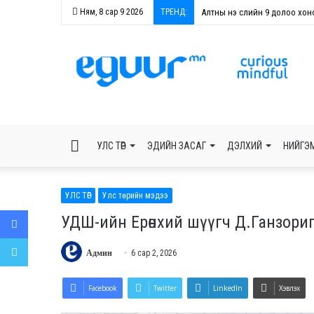
Ням, 8 сар 9 2026
ТРЕНД:
Алтны үнэ сүүлийн 9 долоо хон
БАРИМТТАЙ
УЛС ТӨР
ЭДИЙН ЗАСАГ
ДЭЛХИЙ
НИЙГЭ
МЭДЭЭЛНЭ
УЛС ТӨР
Улс төрийн мэдээ
Facebook
УДШ-ийн Ерөнхий шүүгч Д.Ганзоригий
Twitter
Админ
6 сар 2, 2026
Facebook
Twitter
LinkedIn
Хэвлэх