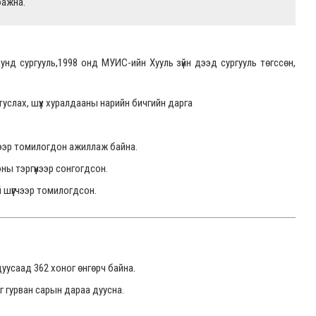
бажна.
унд сургууль,1998 онд МУИС-ийн Хууль зүйн дээд сургууль төгссөн,
 туслах, шүүх хуралдааны нарийн бичгийн дарга
гчээр томилогдон ажиллаж байна.
ы тэргүүнээр сонгогдсон.
 шүүгчээр томилогдсон.
дуусаад 362 хоног өнгөрч байна.
яг гурван сарын дараа дуусна.