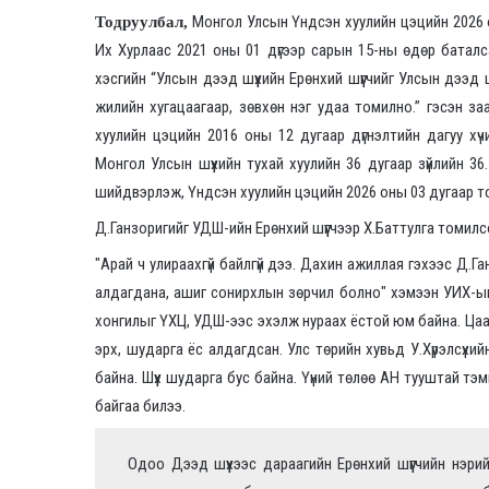
Монгол Улсын Үндсэн хуулийн цэцийн 2026 
Тодруулбал,
Их Хурлаас 2021 оны 01 дүгээр сарын 15-ны өдөр баталса
хэсгийн “Улсын дээд шүүхийн Ерөнхий шүүгчийг Улсын дээд
жилийн хугацаагаар, зөвхөн нэг удаа томилно.” гэсэн з
хуулийн цэцийн 2016 оны 12 дугаар дүгнэлтийн дагуу хүч
Монгол Улсын шүүхийн тухай хуулийн 36 дугаар зүйлийн 36.
шийдвэрлэж, Үндсэн хуулийн цэцийн 2026 оны 03 дугаар то
Д.Ганзоригийг УДШ-ийн Ерөнхий шүүгчээр Х.Баттулга томилсо
"Арай ч улираахгүй байлгүй дээ. Дахин ажиллая гэхээс Д.Г
алдагдана, ашиг сонирхлын зөрчил болно" хэмээн УИХ-ын г
хонгилыг ҮХЦ, УДШ-ээс эхэлж нураах ёстой юм байна. Цаа
эрх, шударга ёс алдагдсан. Улс төрийн хувьд У.Хүрэлсүх
байна. Шүүх шударга бус байна. Үүний төлөө АН тууштай тэ
байгаа билээ.
Одоо Дээд шүүхээс дараагийн Ерөнхий шүүгчийн нэри