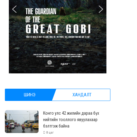
ШИНЭ
ХАНДАЛТ
Конго улс 42 жилийн дараа бүх
нийтийн тооллого явуулахаар
бэлтгэж байна
8 цаг