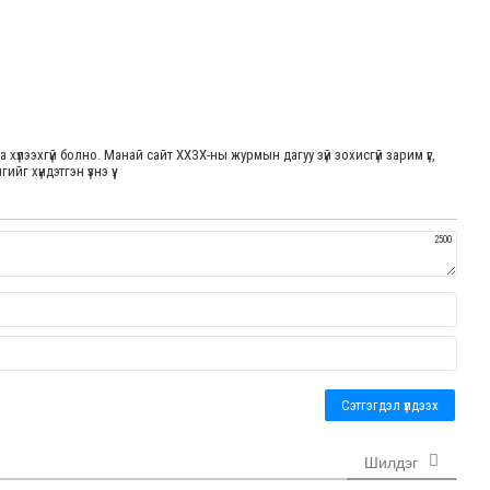
үлээхгүй болно. Манай сайт ХХЗХ-ны журмын дагуу зүй зохисгүй зарим үг,
г хүндэтгэн үзнэ үү.
2500
Н
э
р
E
m
a
i
l
Шилдэг