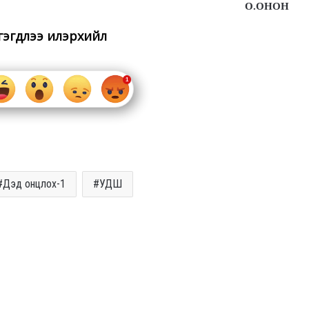
О.ОНОН
гэгдлээ илэрхийл
Дэд онцлох-1
УДШ