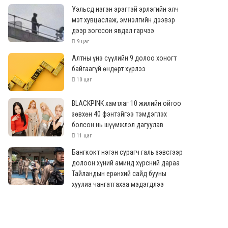
Уэльсд нэгэн эрэгтэй эрлэгийн элч
мэт хувцаслаж, эмнэлгийн дээвэр
дээр зогссон явдал гарчээ
9 цаг
Алтны үнэ сүүлийн 9 долоо хоногт
байгаагүй өндөрт хүрлээ
10 цаг
BLACKPINK хамтлаг 10 жилийн ойгоо
зөвхөн 40 фэнтэйгээ тэмдэглэх
болсон нь шүүмжлэл дагуулав
11 цаг
Бангкокт нэгэн сурагч галь зэвсгээр
долоон хүний аминд хүрсний дараа
Тайландын ерөнхий сайд бууны
хуулиа чангатгахаа мэдэгдлээ
12 цаг
ОХУ Украин дроноор цохилт өгсөн
мэт харагдуулах халдлага Балтын