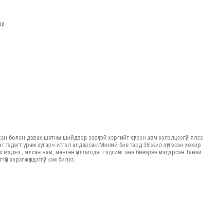
ү
ан болон давах шатны шийдвэр зөрүүтэй хэргийг хүлээн авч хэлэлцээгүй ялса
г гэдэгт урам хугарч итгэл алдарсан.Миний бие төрд 38 жил зүтгэсэн хохир
рх мэдэл , ялсан нам, мөнгөн үйлчилдэг гэдгийг энэ биеэрээ мэдэрсэн.Танай
үй хэрэгжүүлдэггүй юм билээ.