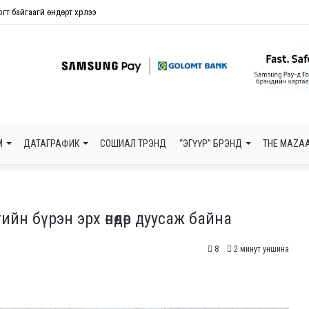
огт байгаагүй өндөрт хүрлээ
М
ДАТАГРАФИК
СОШИАЛ ТРЭНД
“ЭГҮҮР” БРЭНД
THE MAZAA
н бүрэн эрх өнөөдөр дуусаж байна
8
2 минут уншина