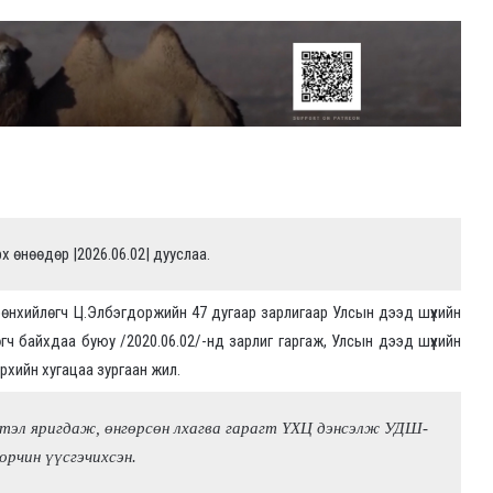
рх өнөөдөр |2026.06.02| дууслаа.
өнхийлөгч Ц.Элбэгдоржийн 47 дугаар зарлигаар Улсын дээд шүүхийн
гч байхдаа буюу /2020.06.02/-нд зарлиг гаргаж, Улсын дээд шүүхийн
эрхийн хугацаа зургаан жил.
тэл яригдаж, өнгөрсөн лхагва гарагт ҮХЦ дэнсэлж УДШ-
орчин үүсгэчихсэн.