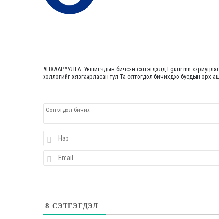
АНХААРУУЛГА: Уншигчдын бичсэн сэтгэгдэлд Eguur.mn хариуцлага х
хэллэгийг хязгаарласан тул Та сэтгэгдэл бичихдээ бусдын эрх ашгий
8
СЭТГЭГДЭЛ