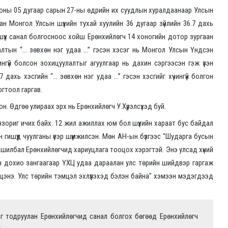
оны 05 дугаар сарын 27-ны өдрийн их суудлын хуралдаанаар Улсын
н Монгол Улсын шүүхийн тухай хуулийн 36 дугаар зүйлийн 36.7 дахь
 шүүх санал болгосноос хойш Ерөнхийлөгч 14 хоногийн дотор зургаан
аалтын “… зөвхөн нэг удаа …” гэсэн хэсэг нь Монгол Улсын Үндсэн
ингүй болсон зохицуулалтыг агуулгаар нь дахин сэргээсэн гэж үзэн
7 дахь хэсгийн “… зөвхөн нэг удаа …” гэсэн хэсгийг хүчингүй болгон
гтоол гаргав.
н. Өдгөө улираах эрх нь Ерөнхийлөгч У.Хүрэлсүхэд буй.
анзориг ичих байх. 12 жил ажиллах юм бол шүүхийн хараат бус байдал
ишүүд чуулганы үеэр шүүмжилсэн. Мөн АН-ын бүлгээс "Шударга бусын
шилбал Ерөнхийлөгчид хариуцлага тооцох хэрэгтэй. Энэ улсад хүний
ийн дохио зангаагаар ҮХЦ удаа дараалан улс төрийн шийдвэр гаргаж
мцэнэ. Улс төрийн тэмцэл эхлүүлэхэд бэлэн байна" хэмээн мэдэгдээд
йг тодруулан Ерөнхийлөгчид санал болгох бөгөөд Ерөнхийлөгч