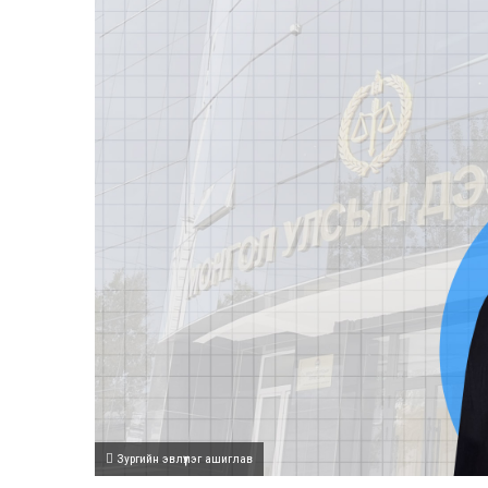
Зургийн эвлүүлэг ашиглав