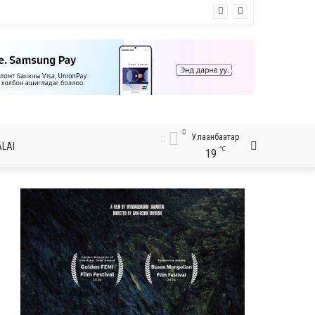
Улаанбаатар
Хайх
LAI
℃
19