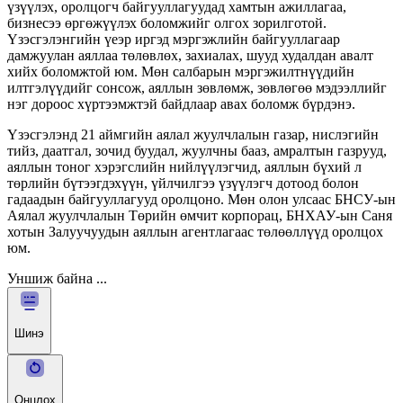
үзүүлэх, оролцогч байгууллагуудад хамтын ажиллагаа,
бизнесээ өргөжүүлэх боломжийг олгох зорилготой.
Үзэсгэлэнгийн үеэр иргэд мэргэжлийн байгууллагаар
дамжуулан аяллаа төлөвлөх, захиалах, шууд худалдан авалт
хийх боломжтой юм. Мөн салбарын мэргэжилтнүүдийн
илтгэлүүдийг сонсож, аяллын зөвлөмж, зөвлөгөө мэдээллийг
нэг дороос хүртээмжтэй байдлаар авах боломж бүрдэнэ.
Үзэсгэлэнд 21 аймгийн аялал жуулчлалын газар, нислэгийн
тийз, даатгал, зочид буудал, жуулчны бааз, амралтын газрууд,
аяллын тоног хэрэгслийн нийлүүлэгчид, аяллын бүхий л
төрлийн бүтээгдэхүүн, үйлчилгээ үзүүлэгч дотоод болон
гадаадын байгууллагууд оролцоно. Мөн олон улсаас БНСУ-ын
Аялал жуулчлалын Төрийн өмчит корпорац, БНХАУ-ын Саня
хотын Залуучуудын аяллын агентлагаас төлөөллүүд оролцох
юм.
Уншиж байна ...
Шинэ
Онцлох