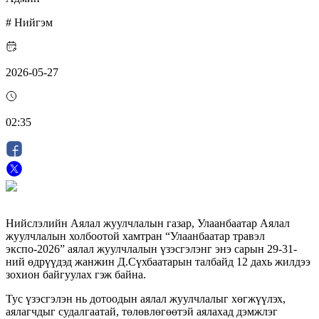
#
Нийгэм
2026-05-27
02:35
Нийслэлийн Аялал жуулчлалын газар, Улаанбаатар Аялал
жуулчлалын холбоотой хамтран “Улаанбаатар травэл
экспо-2026” аялал жуулчлалын үзэсгэлэнг энэ сарын 29-31-
ний өдрүүдэд жанжин Д.Сүхбаатарын талбайд 12 дахь жилдээ
зохион байгуулах гэж байна.
Тус үзэсгэлэн нь дотоодын аялал жуулчлалыг хөгжүүлэх,
аялагчдыг судалгаатай, төлөвлөгөөтэй аялахад дэмжлэг