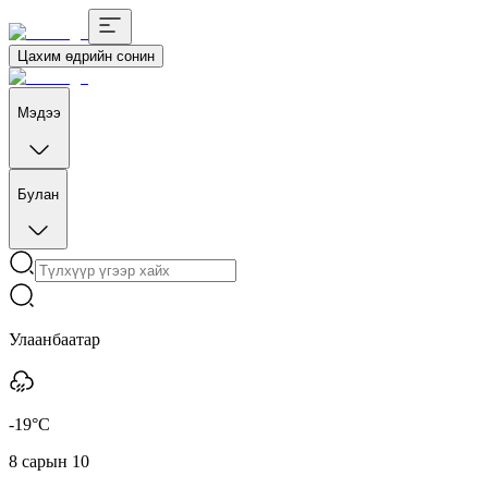
Цахим өдрийн сонин
Мэдээ
Булан
Улаанбаатар
-19°C
8 сарын 10