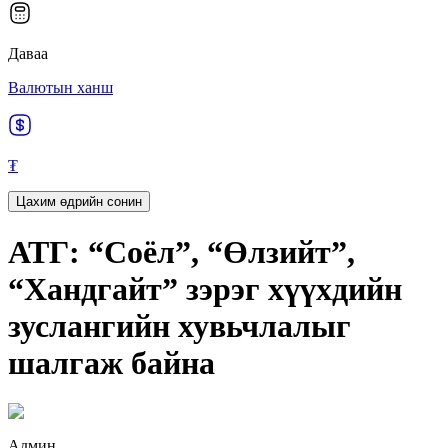
Даваа
Валютын ханш
₮
Цахим өдрийн сонин
АТГ: “Соёл”, “Өлзийт”,
“Хандгайт” зэрэг хүүхдийн
зуслангийн хувьчлалыг
шалгаж байна
Админ