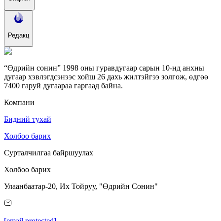
Редакц
“Өдрийн сонин” 1998 оны гуравдугаар сарын 10-нд анхны
дугаар хэвлэгдсэнээс хойш 26 дахь жилтэйгээ золгож, өдгөө
7400 гаруй дугаараа гаргаад байна.
Компани
Бидний тухай
Холбоо барих
Сурталчилгаа байршуулах
Холбоо барих
Улаанбаатар-20, Их Тойруу, "Өдрийн Сонин"
[email protected]