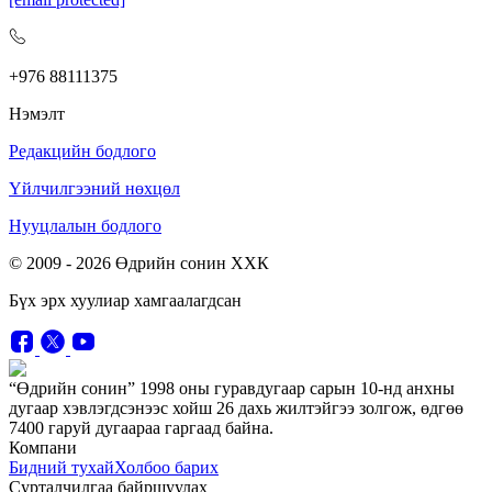
+976 88111375
Нэмэлт
Редакцийн бодлого
Үйлчилгээний нөхцөл
Нууцлалын бодлого
© 2009 -
2026
Өдрийн сонин ХХК
Бүх эрх хуулиар хамгаалагдсан
“Өдрийн сонин” 1998 оны гуравдугаар сарын 10-нд анхны
дугаар хэвлэгдсэнээс хойш 26 дахь жилтэйгээ золгож, өдгөө
7400 гаруй дугаараа гаргаад байна.
Компани
Бидний тухай
Холбоо барих
Сурталчилгаа байршуулах